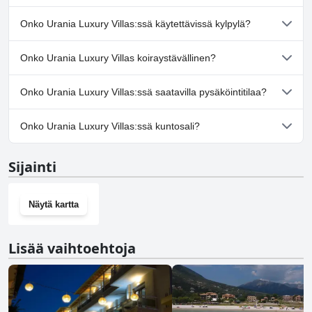
Kyllä, Urania Luxury Villas:ssä on uima-allas/altaita, jotka
Onko Urania Luxury Villas:ssä käytettävissä kylpylä?
kuuluvat yhteen tai useampaan seuraavista luokista: Yksityinen
uima-allas, Ulkouima-allas.
Ei, Urania Luxury Villas ei tarjoa kylpylää.
Onko Urania Luxury Villas koiraystävällinen?
Ei, Urania Luxury Villas ei salli koiria.
Onko Urania Luxury Villas:ssä saatavilla pysäköintitilaa?
Kyllä, Urania Luxury Villas tarjoaa pysäköintimahdollisuuden.
Onko Urania Luxury Villas:ssä kuntosali?
Ei, Urania Luxury Villas ei ole kuntosalia.
Sijainti
Näytä kartta
Lisää vaihtoehtoja