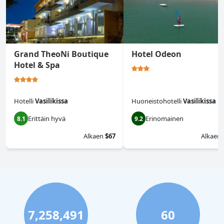
Grand TheoNi Boutique
Hotel Odeon
Hotel & Spa
Hotelli
Vasilikissa
Huoneistohotelli
Vasilikissa
Erittäin hyvä
Erinomainen
8.1
9.2
Alkaen
$67
Alkaen
7,258,491
60