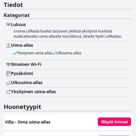
Tiedot
Kategoriat
Luksus
Urania Lefkada huvilat tarjoavat ylellisiä yksityisiä huviloita
vuokrattavaksi uima-altaalla Vassilikissä, lähellä Nydri Lefkadaa.
Uima-allas
Yksityinen uima-allas
Ulkouima-allas
Ilmainen Wi-Fi
Pysäköinti
Ulkouima-allas
Yksityinen uima-allas
Huonetyypit
Villa - Oma uima-allas
Näytä hinnat