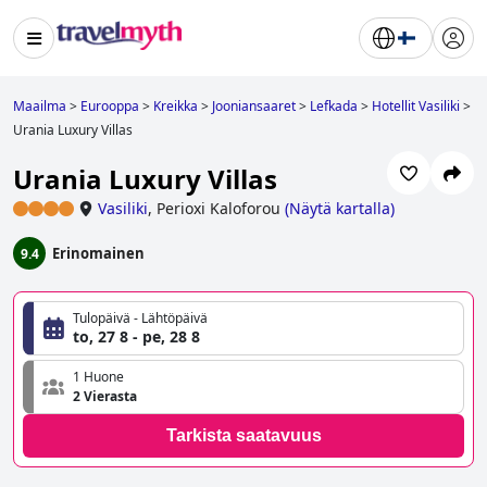
Maailma
>
Eurooppa
>
Kreikka
>
Jooniansaaret
>
Lefkada
>
Hotellit Vasiliki
>
Urania Luxury Villas
Urania Luxury Villas
Vasiliki
,
Perioxi Kaloforou
(
Näytä kartalla
)
Erinomainen
9.4
Tulopäivä - Lähtöpäivä
to, 27 8 - pe, 28 8
1 Huone
2 Vierasta
Tarkista saatavuus