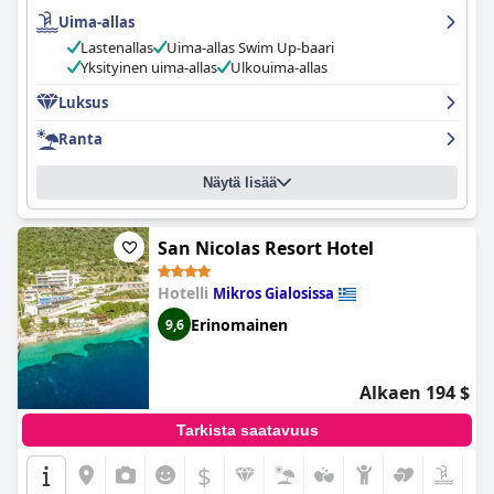
ovat tilavia, puhtaita ja kauniisti sisustettuja moderneilla
Uima-allas
mukavuuksilla. Hotelli on ylpeä moitteettomasta siisteydestään,
ja henkilökunta on ystävällistä, kohteliasta ja ihanaa. Allasalue
Lastenallas
Uima-allas Swim Up-baari
on kaunis, ja hotelli tarjoaa ylellisiä majoitustiloja yksityisillä
Yksityinen uima-allas
Ulkouima-allas
uima-altailla.
Crystal Waters
on ylellinen ja mukava
majoituspaikka, jossa on tyylikkäät tilat sekä sisällä että ulkona.
Luksus
Kaiken kaikkiaan se on loistava valinta niille, jotka haluavat
Ranta
ylellisen loman upeassa ja hienostuneessa paikassa.
Näytä lisää
San Nicolas Resort Hotel
Hotelli
Mikros Gialosissa
Erinomainen
9,6
Alkaen 194 $
Tarkista saatavuus
$