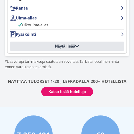
hemmottelevat vieraita huomaavaisilla eleillä, kuten pienellä
Ranta
pullolla viiniä, olutta, O-Saftia, vettä, voileipiä ja kotitekoista
hilloa. Esimerkillinen siivous tässä hotellissa varmistaa, että
Uima-allas
huoneesi on puhdas ja hyvin hoidettu joka päivä. Alkyon
Apartments & Villas -hotellin uima-allas on vieraiden mukaan
Ulkouima-allas
ehdoton kohokohta, jossa on runsaasti aurinkotuoleja ja -
Pysäköinti
varjoja. Hotelli on hyvin hoidettu, ja siellä on mukava uima-allas,
jossa soi taustalla jazz- tai pianomusiikkia, mikä luo
rentouttavan tunnelman. Alkyon Apartments & Villas -hotelli
Näytä lisää
sijaitsee vain 100 metrin päässä rannasta, joten se on
täydellinen lomakohde matkailijoille, jotka etsivät
*Lisäveroja tai -maksuja saatetaan soveltaa. Tarkista lopullinen hinta
merenrantalomapaikkaa.
ennen varauksen tekemistä.
NAYTTAA TULOKSET 1-20 , LEFKADALLA 200+ HOTELLISTA
Katso lisää hotelleja