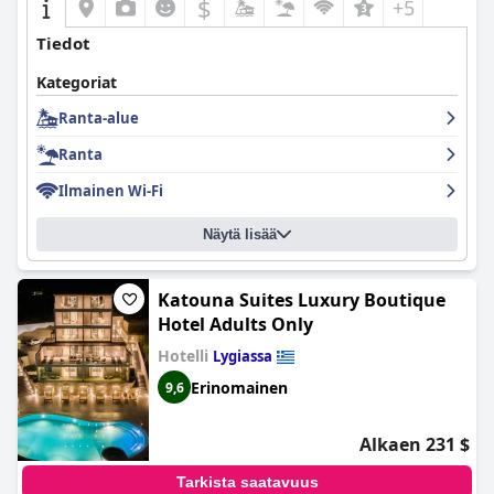
$
+5
Tiedot
Kategoriat
Ranta-alue
Ranta
Ilmainen Wi-Fi
Näytä lisää
Katouna Suites Luxury Boutique
Hotel Adults Only
Hotelli
Lygiassa
Erinomainen
9,6
Alkaen 231 $
Tarkista saatavuus