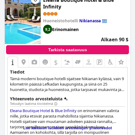
Eleana Boutique Hotel & Blue
Infinity
Huoneistohotelli
Nikianassa
Erinomainen
9,2
Alkaen 90 $
Tarkista saatavuus
$
Tiedot
Tämä moderni boutique-hotelli sijaitsee Nikianan kylässä, vain 9
kilometrin päässä Lefkadan kaupungista, ja siinä on 25
huonetta, studiota ja huoneistoa, jotka tarjoavat mukavinta ja
miellyttävintä majoitusta kaikille vierailleen. Jokainen huone on
Yhteenveto arvosteluista
täysin varustettu kaikilla tarvittavilla mukavuuksilla, ja hotellissa
Tekoälyn laatima tiivistelmä
on myös uima-allas, lasten leikkipaikka, allasbaari, yksityinen
Eleana Boutique Hotel & Blue Infinity
on erinomainen valinta
pysäköintialue ja monia muita palveluja, jotka tekevät
niille, jotka etsivät parasta mahdollista sijaintia Nikianassa.
vierailustasi mahdollisimman miellyttävän.
Hotelli sijaitsee vain muutaman askeleen päässä rannalta,
tarjoten vieraille unenomaisen rannikkokokemuksen.
Lue kaikkien luokkien arvostelujen yhteenvedot
Aamiainen on kohokohta, sillä tarjolla on monipuolinen