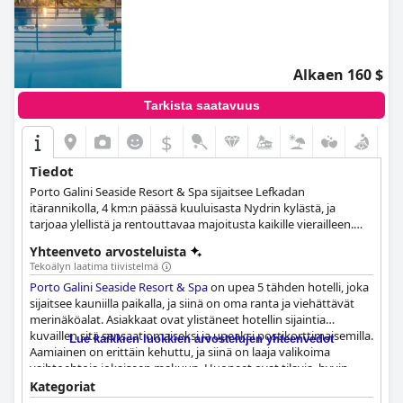
Alkaen 160 $
Tarkista saatavuus
$
Tiedot
Porto Galini Seaside Resort & Spa sijaitsee Lefkadan
itärannikolla, 4 km:n päässä kuuluisasta Nydrin kylästä, ja
tarjoaa ylellistä ja rentouttavaa majoitusta kaikille vierailleen.
Tämä lomakeskus tarjoaa viihtyisiä ja tyylikkäästi sisustettuja
Yhteenveto arvosteluista
huoneita, kylpylä- ja hyvinvointipalveluja, lukuisia aktiviteetteja
Tekoälyn laatima tiivistelmä
kaikenikäisille vieraille ja ensiluokkaista palvelua, ja se tekee
Porto Galini Seaside Resort & Spa
on upea 5 tähden hotelli, joka
lomastasi Lefkadalla nautinnollisimman.
sijaitsee kauniilla paikalla, ja siinä on oma ranta ja viehättävät
merinäköalat. Asiakkaat ovat ylistäneet hotellin sijaintia
kuvaillen sitä sensaatiomaiseksi ja upeaksi postikorttimaisemilla.
Lue kaikkien luokkien arvostelujen yhteenvedot
Aamiainen on erittäin kehuttu, ja siinä on laaja valikoima
vaihtoehtoja jokaiseen makuun. Huoneet ovat tilavia, hyvin
varusteltuja ja siistejä, ja niistä on upeat merinäköalat tai
Kategoriat
vuoristomaisemat. Henkilökunta on ystävällistä, avuliasta ja