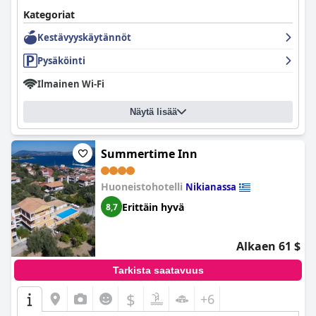
Kategoriat
Kestävyyskäytännöt
Pysäköinti
Ilmainen Wi-Fi
Näytä lisää
Summertime Inn
Huoneistohotelli
Nikianassa
Erittäin hyvä
8,7
Alkaen 61 $
Tarkista saatavuus
$
+6