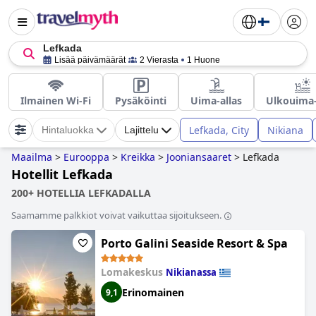
Lefkada
Lisää päivämäärät
2 Vierasta
1 Huone
Ilmainen Wi-Fi
Pysäköinti
Uima-allas
Ulkouima-
Lefkada, City
Nikiana
Hintaluokka
Lajittelu
Maailma
>
Eurooppa
>
Kreikka
>
Jooniansaaret
>
Lefkada
Hotellit Lefkada
200+ HOTELLIA LEFKADALLA
Saamamme palkkiot voivat vaikuttaa sijoitukseen.
Porto Galini Seaside Resort & Spa
Lomakeskus
Nikianassa
Erinomainen
9,1