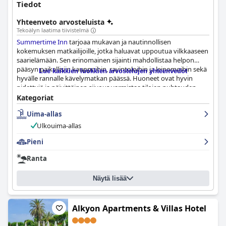
Tiedot
Yhteenveto arvosteluista
Tekoälyn laatima tiivistelmä
Summertime Inn
tarjoaa mukavan ja nautinnollisen
kokemuksen matkailijoille, jotka haluavat uppoutua vilkkaaseen
saarielämään. Sen erinomainen sijainti mahdollistaa helpon
pääsyn paikallisiin kauppoihin, ravintoloihin ja leipomoihin sekä
Lue kaikkien luokkien arvostelujen yhteenvedot
hyvälle rannalle kävelymatkan päässä. Huoneet ovat hyvin
pidettyjä ja päivittäinen siivous varmistaa tilojen puhtauden,
vaikka jotkut vieraat kokivat sängyt ja suihkun pieniksi.
Kategoriat
Henkilökunta on poikkeuksellista, ja palvelu on ystävällistä ja
Uima-allas
avuliasta useilla kielillä. Kaiken kaikkiaan
Summertime Inn
tarjoaa miellyttävän ja vieraanvaraisen ympäristön, jossa vieraat
Ulkouima-allas
viihtyivät ja jota he suosittelisivat lämpimästi muillekin.
Pieni
Ranta
Näytä lisää
Alkyon Apartments & Villas Hotel