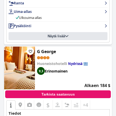
Ranta
Ulkouima-allas on mukava lisä, vaikka jotkut vieraat
huomauttavat puhtaudesta ja varjon puutteesta. Kaiken
Uima-allas
kaikkiaan
Hotel Tesoro
tarjoaa rauhallisen ja mukavan oleskelun
erinomaisella siisteydellä ja ystävällisellä henkilökunnalla.
Ulkouima-allas
Pysäköinti
Näytä lisää
G George
Huoneistohotelli
Nydrissä
Erinomainen
9,3
Alkaen 184 $
Tarkista saatavuus
$
+4
Tiedot