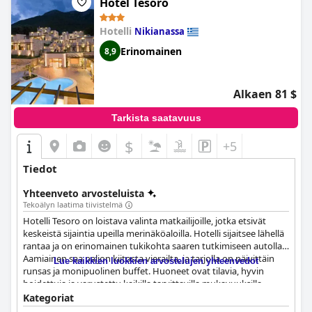
erinomaiset rentoutumismahdollisuudet vieraiden
Hotel Tesoro
nautittavaksi. Yksityinen ranta on kaunis ja erittäin
nautinnollinen täydellisellä sijainnilla ja erinomaisilla varusteilla.
Hotelli
Nikianassa
Kaiken kaikkiaan
San Nicolas Resort Hotel
tarjoaa mukavan ja
Erinomainen
8,9
nautinnollisen oleskelun henkeäsalpaavilla näkymillä,
erinomaisella palvelulla ja upeilla palveluilla.
Alkaen 81 $
Tarkista saatavuus
$
+5
Tiedot
Yhteenveto arvosteluista
Tekoälyn laatima tiivistelmä
Hotelli Tesoro on loistava valinta matkailijoille, jotka etsivät
keskeistä sijaintia upeilla merinäköaloilla. Hotelli sijaitsee lähellä
rantaa ja on erinomainen tukikohta saaren tutkimiseen autolla.
Aamiainen saa paljon kiitosta vierailta, ja tarjolla on päivittäin
Lue kaikkien luokkien arvostelujen yhteenvedot
runsas ja monipuolinen buffet. Huoneet ovat tilavia, hyvin
hoidettuja ja varustettu kaikilla tarvittavilla mukavuuksilla.
Huoneiden esimerkillinen päivittäinen puhtaus on erinomaista,
Kategoriat
ja henkilökunta on poikkeuksellisen ystävällistä ja avuliasta.