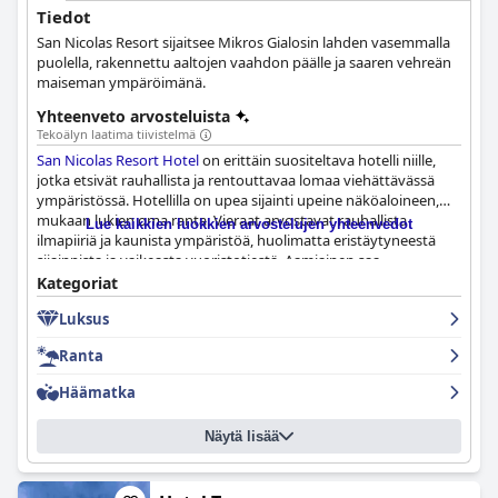
Tiedot
San Nicolas Resort sijaitsee Mikros Gialosin lahden vasemmalla
puolella, rakennettu aaltojen vaahdon päälle ja saaren vehreän
maiseman ympäröimänä.
Yhteenveto arvosteluista
Tekoälyn laatima tiivistelmä
San Nicolas Resort Hotel
on erittäin suositeltava hotelli niille,
jotka etsivät rauhallista ja rentouttavaa lomaa viehättävässä
ympäristössä. Hotellilla on upea sijainti upeine näköaloineen,
mukaan lukien oma ranta. Vieraat arvostavat rauhallista
Lue kaikkien luokkien arvostelujen yhteenvedot
ilmapiiriä ja kaunista ympäristöä, huolimatta eristäytyneestä
sijainnista ja vaikeasta vuoristotiestä. Aamiainen saa
ylivoimaisen positiivista palautetta, ja monet arvioijat ylistävät
Kategoriat
hyvää ruoka- ja juomavalikoimaa. Hotelli tarjoaa
Luksus
poikkeuksellisen ruokailukokemuksen upealla näköalalla
terassilta, jolta on näkymät uima-altaalle, vaikka jotkut vieraat
Ranta
pitivät ruokalistaa liian yksipuolisena. Huoneet ovat ihania,
siistejä, tilavia ja mukavia henkeäsalpaavilla näkymillä. Hotelli on
Häämatka
ylpeä siisteydestään, ja vieraat kuvaavat hotellia jatkuvasti
erittäin siistiksi. Henkilökunta on poikkeuksellista, tunnettua
Näytä lisää
nöyrästä ja vieraanvaraisesta käytöksestään ja aina valmiina
vastaamaan vieraiden kaikkiin tarpeisiin. Uima-allas ja ulkotilat
ovat fantastisia, moderneja, tyylikkäitä ja siistejä, ja niissä on