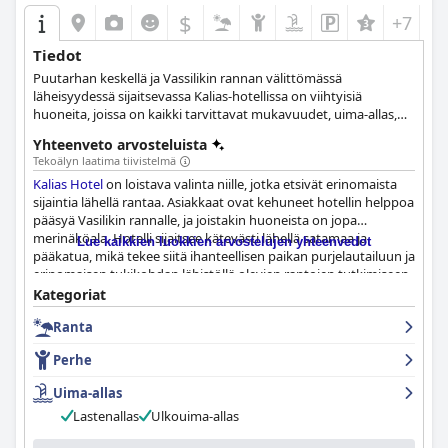
$
+7
Tiedot
Puutarhan keskellä ja Vassilikin rannan välittömässä
läheisyydessä sijaitsevassa Kalias-hotellissa on viihtyisiä
huoneita, joissa on kaikki tarvittavat mukavuudet, uima-allas,
jossa on allasbaari, leikkipaikka lapsille ja mitä rauhallisimmat ja
Yhteenveto arvosteluista
idyllisimmät puitteet viettää täysin rentouttava kesäloma.
Tekoälyn laatima tiivistelmä
Kalias Hotel
on loistava valinta niille, jotka etsivät erinomaista
sijaintia lähellä rantaa. Asiakkaat ovat kehuneet hotellin helppoa
pääsyä Vasilikin rannalle, ja joistakin huoneista on jopa
merinäköala. Hotelli sijaitsee kätevästi lähellä satamaa ja
Lue kaikkien luokkien arvostelujen yhteenvedot
pääkatua, mikä tekee siitä ihanteellisen paikan purjelautailuun ja
erinomaisen tukikohdan lähistöllä olevien rantojen tutkimiseen.
Hotellin aamiainen on poikkeuksellinen, ja se sisältää laajan
Kategoriat
valikoiman laadukkaista raaka-aineista valmistettuja ruokia,
Ranta
kuten kotitekoisia makeisia, kakkuja, leivonnaisia ja pizzaa.
Hotelli tunnetaan poikkeuksellisesta puhtaudestaan ja
Perhe
hygieniatasostaan, ja asiakkaat mainitsevat toistuvasti
tahrattoman puhtaat huoneet ja päivittäisen siivouksen.
Uima-allas
Perheyrityksessä on uskomattoman ystävällinen ja
Lastenallas
Ulkouima-allas
vieraanvarainen henkilökunta, joka tekee kaikkensa
tarjotakseen erinomaista palvelua ja saadakseen vieraat