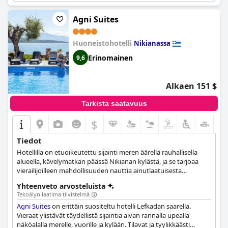
olla keskinkertainen ja ajoittainen, hotellin ilmaista
pysäköintimahdollisuutta arvostavat autolla matkustavat
Agni Suites
vieraat. Kaiken kaikkiaan vieraat pitävät
Santa Marina Hotel
ia
erittäin suositeltavana kolmen tähden hotellina, jossa on
Huoneistohotelli
Nikianassa
erinomaista laatua kohtuulliseen hintaan.
Erinomainen
9,6
Alkaen 151 $
Tarkista saatavuus
$
Tiedot
Hotellilla on etuoikeutettu sijainti meren äärellä rauhallisella
alueella, kävelymatkan päässä Nikianan kylästä, ja se tarjoaa
vierailijoilleen mahdollisuuden nauttia ainutlaatuisesta
hotelliyöpymisestä.
Yhteenveto arvosteluista
Tekoälyn laatima tiivistelmä
Agni Suites
on erittäin suositeltu hotelli Lefkadan saarella.
Vieraat ylistävät täydellistä sijaintia aivan rannalla upealla
näköalalla merelle, vuorille ja kylään. Tilavat ja tyylikkäästi