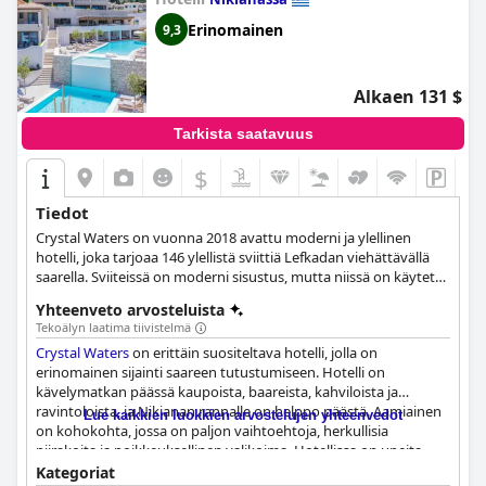
Erinomainen
9,3
Alkaen 131 $
Tarkista saatavuus
$
Tiedot
Crystal Waters on vuonna 2018 avattu moderni ja ylellinen
hotelli, joka tarjoaa 146 ylellistä sviittiä Lefkadan viehättävällä
saarella. Sviiteissä on moderni sisustus, mutta niissä on käytetty
myös saaren omaleimaista tyyliä, ja niistä on upeat näkymät
Yhteenveto arvosteluista
Joonianmerelle. Vierailla on mahdollisuus nauttia
Tekoälyn laatima tiivistelmä
ainutlaatuisista kulinaarisista luomuksista, tutustua saareen
Crystal Waters
on erittäin suositeltava hotelli, jolla on
kaikessa rauhassa tai jopa nauttia erilaisista aktiviteeteista, joita
erinomainen sijainti saareen tutustumiseen. Hotelli on
tällä vilkkaalla saarella on tarjolla.
kävelymatkan päässä kaupoista, baareista, kahviloista ja
ravintoloista, ja Nikianan rannalle on helppo päästä. Aamiainen
Lue kaikkien luokkien arvostelujen yhteenvedot
on kohokohta, jossa on paljon vaihtoehtoja, herkullisia
piirakoita ja poikkeuksellinen valikoima. Hotellissa on upeita
ruokailukokemuksia laadukkaalla ja tuoreella ruoalla. Huoneet
Kategoriat