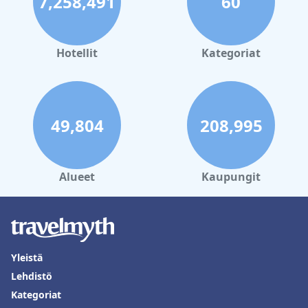
7,258,491
60
Hotellit
Kategoriat
49,804
208,995
Alueet
Kaupungit
Yleistä
Lehdistö
Kategoriat