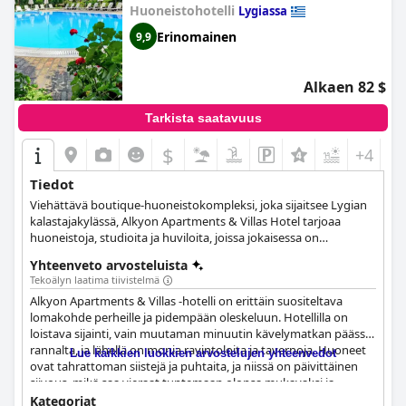
Huoneistohotelli
Lygiassa
Erinomainen
9,9
Alkaen 82 $
Tarkista saatavuus
$
+4
Tiedot
Viehättävä boutique-huoneistokompleksi, joka sijaitsee Lygian
kalastajakylässä, Alkyon Apartments & Villas Hotel tarjoaa
huoneistoja, studioita ja huviloita, joissa jokaisessa on
omaleimainen sisustus ja kreikkalaisesta mytologiasta peräisin
Yhteenveto arvosteluista
olevat nimet. Jokaisessa majoituksessa on pieni keittokomero
Tekoälyn laatima tiivistelmä
sekä kaikki tarvittavat mukavuudet, ja hotellissa on myös uima-
Alkyon Apartments & Villas -hotelli on erittäin suositeltava
allas, baari ja puutarha, jotka takaavat vieraidensa täydellisen
lomakohde perheille ja pidempään oleskeluun. Hotellilla on
rentoutumisen.
loistava sijainti, vain muutaman minuutin kävelymatkan päässä
rannalta, ja lähellä on monia ravintoloita ja tavernoja. Huoneet
Lue kaikkien luokkien arvostelujen yhteenvedot
ovat tahrattoman siistejä ja puhtaita, ja niissä on päivittäinen
siivous, mikä saa vieraat tuntemaan olonsa mukavaksi ja
turvalliseksi. Henkilökunta on ystävällistä ja avuliasta, ja he
Kategoriat