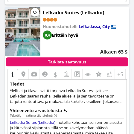
Lefkadio Suites (Lefkadio)
Huoneistohotelli
Lefkadassa, City
Erittäin hyvä
8,4
Alkaen 63 $
Tarkista saatavuus
$
+5
Tiedot
Ylelliset ja tilavat sviitit tarjoava Lefkadio Suites sijaitsee
Lefkadan saaren rauhallisella alueella, ja sen tavoitteena on
tarjota rentouttava ja mukava tila kaikille vierailleen. Jokaisessa
sviitissä on täysin varustettu keittiö, mukavat sängyt,
Yhteenveto arvosteluista
ilmastointi, internetyhteys ja kaikki tarvittavat mukavuudet ja
Tekoälyn laatima tiivistelmä
tilat. Kaupungin keskusta kauppoineen ja ravintoloineen on
Lefkadio Suites (Lefkadio)
-hotellia kehutaan sen erinomaisesta
vain muutaman minuutin päässä, ja vieraat voivat myös
ja kätevästä sijainnista, sillä se on kävelymatkan päässä
halutessaan tutustua ympäröivään alueeseen tai nauttia
kaupungin keskustasta ja venesatamasta, mikä tekee siitä
erilaisista urheilu- ja vesiurheilulajeista.