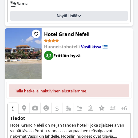
Ranta
Näytä lisää
Hotel Grand Nefeli
Huoneistohotelli
Vasilikissa
Erittäin hyvä
8,2
Tällä hetkellä inaktiivinen alustallamme.
$
+6
Tiedot
Hotel Grand Nefeli on neljän tähden hotelli, joka sijaitsee aivan
viehättävällä Pontin rannalla ja tarjoaa henkeäsalpaavat
näkymät Vassilikin lahdelle. Hotellin huoneet ovat tilavia,