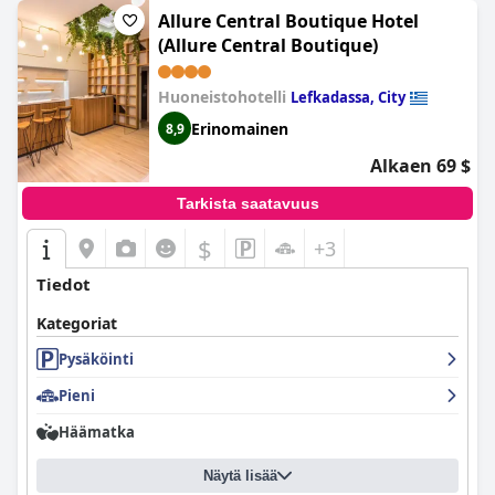
Allure Central Boutique Hotel
(Allure Central Boutique)
Huoneistohotelli
Lefkadassa, City
Erinomainen
8,9
Alkaen 69 $
Tarkista saatavuus
$
+3
Tiedot
Kategoriat
Pysäköinti
Pieni
Häämatka
Näytä lisää