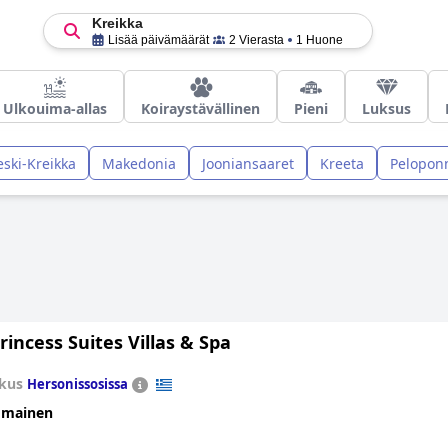
Kreikka
Lisää päivämäärät
2 Vierasta
1 Huone
Ulkouima-allas
Koiraystävällinen
Pieni
Luksus
eski-Kreikka
Makedonia
Jooniansaaret
Kreeta
Pelopon
incess Suites Villas & Spa
kus
Hersonissosissa
omainen