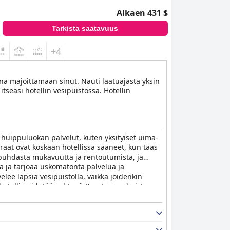
Alkaen 431 $
Tarkista saatavuus
+4
iina majoittamaan sinut. Nauti laatuajasta yksin
tseäsi hotellin vesipuistossa. Hotellin
a huippuluokan palvelut, kuten yksityiset uima-
eraat ovat koskaan hotellissa saaneet, kun taas
vat puhdasta mukavuutta ja rentoutumista, ja
ta ja tarjoaa uskomatonta palvelua ja
velee lapsia vesipuistolla, vaikka joidenkin
hotellia pidetään yhtenä Kreetan parhaista