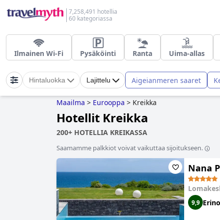
7,258,491 hotellia
60 kategoriassa
Ilmainen Wi-Fi
Pysäköinti
Ranta
Uima-allas
Aigeianmeren saaret
K
Hintaluokka
Lajittelu
Maailma
>
Eurooppa
>
Kreikka
Hotellit Kreikka
200+ HOTELLIA KREIKASSA
Saamamme palkkiot voivat vaikuttaa sijoitukseen.
Nana Pr
Lomakes
Erin
9,9