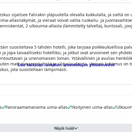
skus sijaitsee Falirakin yläpuolella olevalla kukkulalla, ja sieltä 
uima-allasnäkymät, ja vieraat voivat valita ruokailu- ja juomavaihto
enniskentät, 2 ulkouima-allasta (lämmitetty talvella), kuntosali, joo
täin suositeltava 5 tähden hotelli, joka tarjoaa poikkeuksellisia palv
i ja jopa taivaalliseksi hotelliksi, ja jotkut ovat arvioineet sen yhd
rentouttavan ja unenomaisen loman. Ystävällinen ja avulias henkilöku
kuten matkatavarapöydistä ja silityslaudoista, yleinen kokemus on
Lue kaikkien luokkien arvostelujen yhteenvedot
kus, jota suositellaan lämpimästi.
s
Panoraamamaisema uima-allas
Yksityinen uima-allas
Ulkouim
Näytä lisää