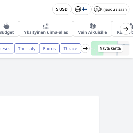
Kirjaudu sisään
$ USD
Budget
Yksityinen uima-allas
Vain Aikuisille
Kolme 
nesos
Thessaly
Epirus
Thrace
Näytä kartta