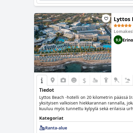
Lyttos
Lomakes
Erin
9,0
$
Tiedot
Lyttos Beach -hotelli on 20 kilometrin päässä Ir
yksityisen valkoisen hiekkarannan rannalla, joka
kuuluu myös tunnettu kylpylä sekä erilaisia urhei
Kategoriat
Ranta-alue