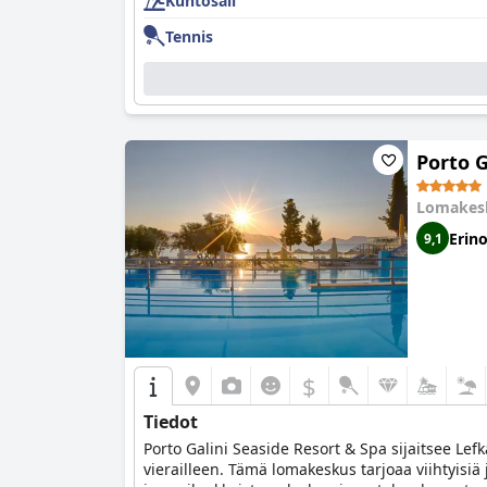
Kuntosali
Tennis
Porto G
Lomakes
Erin
9,1
$
Tiedot
Porto Galini Seaside Resort & Spa sijaitsee Lefk
vierailleen. Tämä lomakeskus tarjoaa viihtyisiä ja