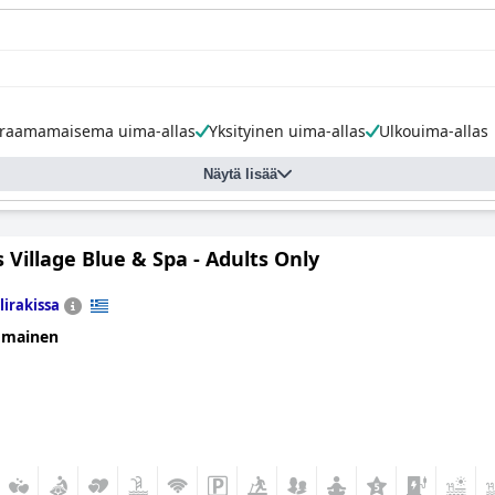
raamamaisema uima-allas
Yksityinen uima-allas
Ulkouima-allas
Näytä lisää
 Village Blue & Spa - Adults Only
lirakissa
omainen