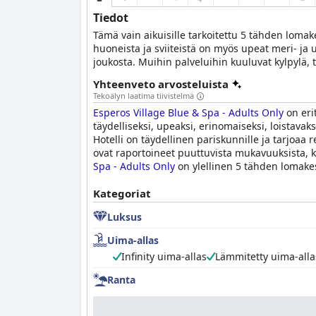
Tiedot
Tämä vain aikuisille tarkoitettu 5 tähden lomake
huoneista ja sviiteistä on myös upeat meri- ja 
joukosta. Muihin palveluihin kuuluvat kylpylä, t
Yhteenveto arvosteluista
Tekoälyn laatima tiivistelmä
Esperos Village Blue & Spa - Adults Only
on erit
täydelliseksi, upeaksi, erinomaiseksi, loistavaks
Hotelli on täydellinen pariskunnille ja tarjoaa 
ovat raportoineet puuttuvista mukavuuksista, 
Spa - Adults Only
on ylellinen 5 tähden lomakes
Kategoriat
Luksus
Uima-allas
Infinity uima-allas
Lämmitetty uima-alla
Ranta