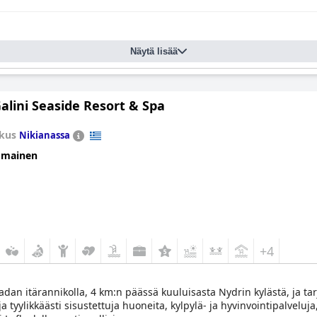
Näytä lisää
alini Seaside Resort & Spa
kus
Nikianassa
omainen
+4
adan itärannikolla, 4 km:n päässä kuuluisasta Nydrin kylästä, ja tarj
 tyylikkäästi sisustettuja huoneita, kylpylä- ja hyvinvointipalveluja, 