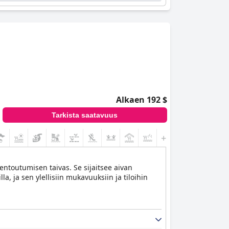
Alkaen 192 $
Tarkista saatavuus
+4
 rentoutumisen taivas. Se sijaitsee aivan
a, ja sen ylellisiin mukavuuksiin ja tiloihin