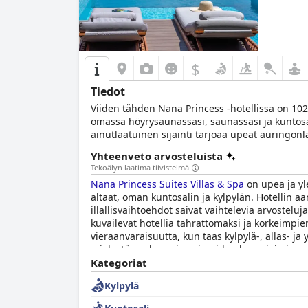
$
Tiedot
Viiden tähden Nana Princess -hotellissa on 102 s
omassa höyrysaunassasi, saunassasi ja kuntosalil
ainutlaatuinen sijainti tarjoaa upeat auringonl
Yhteenveto arvosteluista
Tekoälyn laatima tiivistelmä
Nana Princess Suites Villas & Spa
on upea ja yl
altaat, oman kuntosalin ja kylpylän. Hotellin a
illallisvaihtoehdot saivat vaihtelevia arvostelu
kuvailevat hotellia tahrattomaksi ja korkeimpie
vieraanvaraisuutta, kun taas kylpylä-, allas- ja 
mielestä vanhempien vieraiden huomioimisee
viiden tähden lomakeskuksista, ja se ansaitse
Kategoriat
Kylpylä