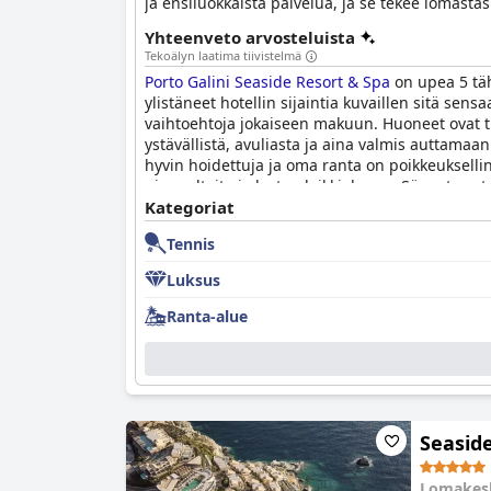
ja ensiluokkaista palvelua, ja se tekee lomasta
Yhteenveto arvosteluista
Tekoälyn laatima tiivistelmä
Porto Galini Seaside Resort & Spa
on upea 5 tähd
ylistäneet hotellin sijaintia kuvaillen sitä sen
vaihtoehtoja jokaiseen makuun. Huoneet ovat til
ystävällistä, avuliasta ja aina valmis auttamaan
hyvin hoidettuja ja oma ranta on poikkeukselline
uima-altaita ja lasten leikkialueen. Sängyt ov
Seaside Resort & Spa
Kategoriat
:ta sen ylellisten ja kauni
Tennis
Luksus
Ranta-alue
Seaside
Lomakes