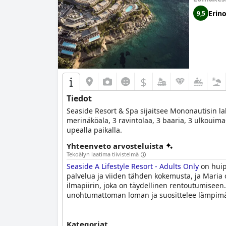
Erin
9,5
$
Tiedot
Seaside Resort & Spa sijaitsee Mononautisin la
merinäköala, 3 ravintolaa, 3 baaria, 3 ulkouima
upealla paikalla.
Yhteenveto arvosteluista
Tekoälyn laatima tiivistelmä
Seaside A Lifestyle Resort - Adults Only
on huipp
palvelua ja viiden tähden kokemusta, ja Maria o
ilmapiirin, joka on täydellinen rentoutumiseen.
unohtumattoman loman ja suosittelee lämpimäst
Kategoriat