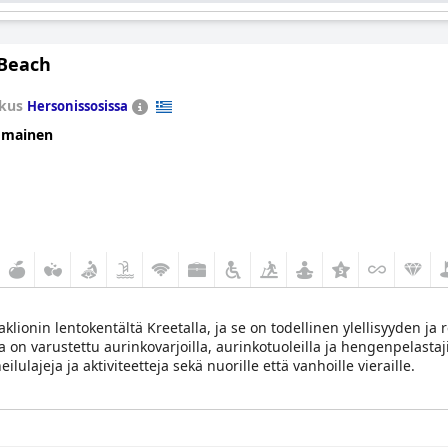
 Beach
kus
Hersonissosissa
omainen
aklionin lentokentältä Kreetalla, ja se on todellinen ylellisyyden ja
 on varustettu aurinkovarjoilla, aurinkotuoleilla ja hengenpelastajill
lulajeja ja aktiviteetteja sekä nuorille että vanhoille vieraille.