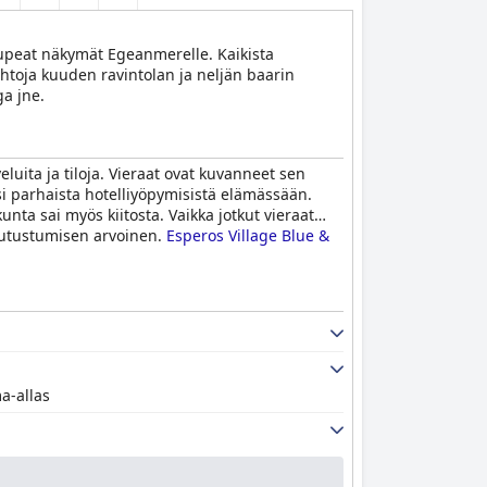
on upeat näkymät Egeanmerelle. Kaikista
ehtoja kuuden ravintolan ja neljän baarin
ga jne.
eluita ja tiloja. Vieraat ovat kuvanneet sen
eksi parhaista hotelliyöpymisistä elämässään.
nta sai myös kiitosta. Vaikka jotkut vieraat
 tutustumisen arvoinen.
Esperos Village Blue &
a-allas