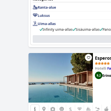
Ranta-alue
Luksus
Uima-allas
Infinity uima-allas
Sisäuima-allas
Pano
Esperos
Hotelli
Fa
Erin
9,2
$