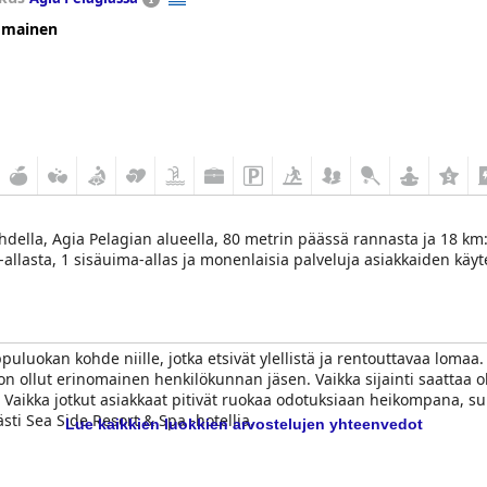
omainen
hdella, Agia Pelagian alueella, 80 metrin päässä rannasta ja 18 km:
-allasta, 1 sisäuima-allas ja monenlaisia palveluja asiakkaiden käy
uluokan kohde niille, jotka etsivät ylellistä ja rentouttavaa lomaa.
n ollut erinomainen henkilökunnan jäsen. Vaikka sijainti saattaa ol
 Vaikka jotkut asiakkaat pitivät ruokaa odotuksiaan heikompana, suu
i Sea Side Resort & Spa -hotellia.
Lue kaikkien luokkien arvostelujen yhteenvedot