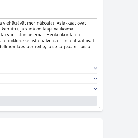
ja viehättävät merinäköalat. Asiakkaat ovat
 kehuttu, ja siinä on laaja valikoima
at tai vuoristomaisemat. Henkilökunta on
oaa poikkeuksellista palvelua. Uima-altaat ovat
linen lapsiperheille, ja se tarjoaa erilaisia
siakkaat suosittelevat lämpimästi
Porto Galini