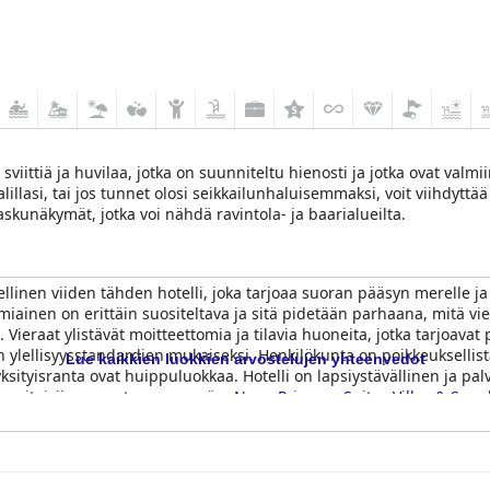
viittiä ja huvilaa, jotka on suunniteltu hienosti ja jotka ovat valm
lasi, tai jos tunnet olosi seikkailunhaluisemmaksi, voit viihdyttää i
askunäkymät, jotka voi nähdä ravintola- ja baarialueilta.
ellinen viiden tähden hotelli, joka tarjoaa suoran pääsyn merelle j
amiainen on erittäin suositeltava ja sitä pidetään parhaana, mitä vi
ja. Vieraat ylistävät moitteettomia ja tilavia huoneita, jotka tarjoa
n ylellisyysstandardien mukaiseksi. Henkilökunta on poikkeuksellis
Lue kaikkien luokkien arvostelujen yhteenvedot
yksityisranta ovat huippuluokkaa. Hotelli on lapsiystävällinen ja pal
n voitaisiin panostaa enemmän.
Nana Princess Suites Villas & Spa
-
e korkeimman suosituksen.