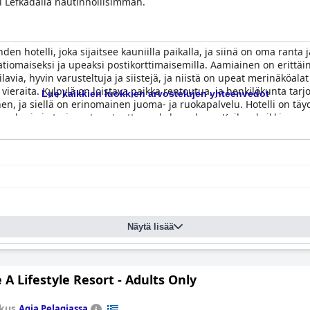
si Lefkadalla nautinnollisimman.
en hotelli, joka sijaitsee kauniilla paikalla, ja siinä on oma ranta 
saatiomaiseksi ja upeaksi postikorttimaisemilla. Aamiainen on erittäin
avia, hyvin varusteltuja ja siistejä, ja niistä on upeat merinäköal
 vieraita. Kylpylä on loistava paikka rentoutua, ja henkilökunta tarj
Lue kaikkien luokkien arvostelujen yhteenvedot
n, ja siellä on erinomainen juoma- ja ruokapalvelu. Hotelli on täydel
at mukavia ja tarjoavat rentouttavan kokemuksen. Kaiken kaikkiaan a
iden tilojen, erinomaisen keittiön ja ylivoimaisen kylpylän vuoksi.
Näytä lisää
 A Lifestyle Resort - Adults Only
kus
Agia Pelagiassa