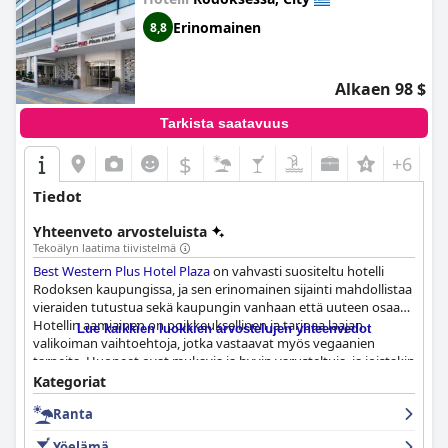
Erinomainen
8,8
Alkaen 98 $
Tarkista saatavuus
$
+6
Tiedot
Yhteenveto arvosteluista
Tekoälyn laatima tiivistelmä
Best Western Plus Hotel Plaza
on vahvasti suositeltu hotelli
Rodoksen kaupungissa, ja sen erinomainen sijainti mahdollistaa
vieraiden tutustua sekä kaupungin vanhaan että uuteen osaan.
Hotellin aamiainen on poikkeuksellinen ja tarjoaa laajan
Lue kaikkien luokkien arvostelujen yhteenvedot
valikoiman vaihtoehtoja, jotka vastaavat myös vegaanien
tarpeita. Huoneet ovat mukavia ja hyvin varusteltuja, ja joistakin
parvekkeista on upeat näkymät kaupunkiin tai merelle. Hotelli
Kategoriat
on moitteettoman puhdas ja hyvin hoidettu, ja päivittäinen
Ranta
siivouspalvelu on tehokasta. Henkilökunta on ammattitaitoista,
kohteliasta ja ystävällistä, ja he vastaavat vieraiden tarpeisiin
Yöelämä