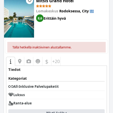
Mitsis Grand Hotel
Lomakeskus
Rodoksessa, City
Erittäin hyvä
8,6
Tällä hetkellä inaktiivinen alustallamme.
$
+20
Tiedot
Kategoriat
All-Inklusive Palvelupaketit
Luksus
Ranta-alue