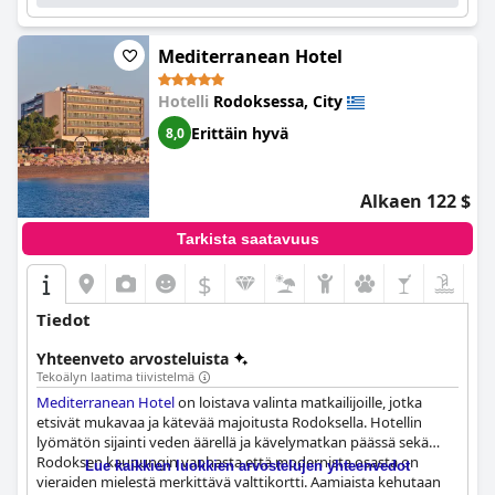
vierailukohde niille, jotka etsivät kaunista rantalomaa. Mukavat
sängyt ja kauniit merinäköalat takaavat hyvät yöunet pitkän
tutkimuspäivän jälkeen. Päivitä merinäköalahuoneeseen
Mediterranean Hotel
saadaksesi lisää ylellisyyttä. Kaiken kaikkiaan
Ibiscus Hotel
tarjoaa mukavan ja rauhallisen kokemuksen kaikille vieraille.
Hotelli
Rodoksessa, City
Erittäin hyvä
8,0
Alkaen 122 $
Tarkista saatavuus
$
Tiedot
Yhteenveto arvosteluista
Tekoälyn laatima tiivistelmä
Mediterranean Hotel
on loistava valinta matkailijoille, jotka
etsivät mukavaa ja kätevää majoitusta Rodoksella. Hotellin
lyömätön sijainti veden äärellä ja kävelymatkan päässä sekä
Rodoksen kaupungin vanhasta että modernista osasta on
Lue kaikkien luokkien arvostelujen yhteenvedot
vieraiden mielestä merkittävä valttikortti. Aamiaista kehutaan