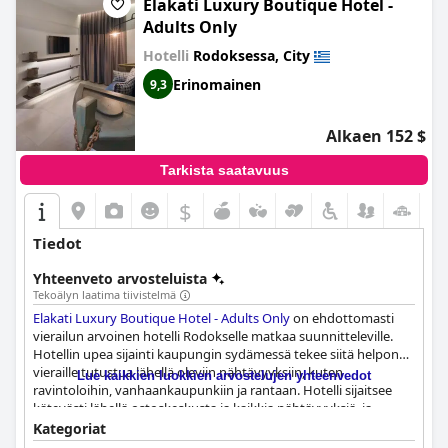
Kaiken kaikkiaan
In Camera Art Boutique Hotel
Elakati Luxury Boutique Hotel -
tarjoaa
autenttista viehätystä, hiljaisen ympäristön, upeat näkymät ja
Adults Only
poikkeuksellista vieraanvaraisuutta, mikä tekee siitä
Hotelli
Rodoksessa, City
erinomaisen valinnan kaikille vierailijoille, jotka haluavat kokea
Rodoksen vanhankaupungin kauneuden.
Erinomainen
9,3
Alkaen 152 $
Tarkista saatavuus
$
Tiedot
Yhteenveto arvosteluista
Tekoälyn laatima tiivistelmä
Elakati Luxury Boutique Hotel - Adults Only
on ehdottomasti
vierailun arvoinen hotelli Rodokselle matkaa suunnitteleville.
Hotellin upea sijainti kaupungin sydämessä tekee siitä helpon
vieraille tutustua lähellä oleviin nähtävyyksiin, kuten
Lue kaikkien luokkien arvostelujen yhteenvedot
ravintoloihin, vanhaankaupunkiin ja rantaan. Hotelli sijaitsee
kätevästi lähellä ostoskeskusta ja kaikkia nähtävyyksiä, ja
vanhaankaupunkiin on vain 10 minuutin kävelymatka. Vaikka
Kategoriat
hotelli sijaitsee kaiken keskellä, se on silti rauhallinen alue, mikä