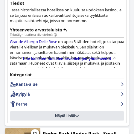
Tiedot
Tässä historiallisessa hotellissa on kuuluisa Rodoksen kasino, ja
se tarjoaa erilaisia ruokailuvaihtoehtoja sekä tyylikkäitä
majoitusvaihtoehtoja, joissa on poreamme.
Yhteenveto arvosteluista
Tekoälyn laatima tiivistelmä
Grande Albergo Delle Rose
on upea 5 tähden hotelli, joka tarjoaa
vieraille ylellisen ja mukavan oleskelun. Sen sijainti on
erinomainen, ja sieltä on kauniit merinäköalat sekä helppo
kävelymatka vanhaankaupunkiin, kaupungin keskustaan ja
Lue kaikkien luokkien arvostelujen yhteenvedot
satamaan. Huoneet ovat tilavia, siistejä ja mukavia, ja joistakin
on upeat merinäköalat. Hotellin ravintola tarjoaa monipuolisen
ja herkullisen aamiaisen, joka tarjoillaan tyylikkäässä ilmapiirissä.
Kategoriat
Henkilökunta on ammattitaitoista, ystävällistä ja avuliasta
Ranta-alue
tarjoten poikkeuksellista palvelua koko vierailun ajan. Allasalue
ja ranta ovat molemmat nautittavia, ja erityisesti rannan ystävät
Kylpylä
rakastavat läheisyyttä mereen. Kaiken kaikkiaan
Grande Albergo
Delle Rose
on maailmanluokan kiinteistö, joka on täydellinen
Perhe
niille, jotka etsivät ylellistä ja rentouttavaa lomaa.
Näytä lisää
Rodos Park (Rodos Park - Small