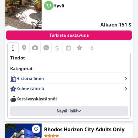
vastine rahalle ja erinomainen asiakaspalvelu.
Hyvä
7,3
Alkaen 151 $
Tarkista saatavuus
$
+6
Tiedot
Kategoriat
Historiallinen
Kolme tähteä
Kestävyyskäytännöt
Näytä lisää
Rhodos Horizon City-Adults Only