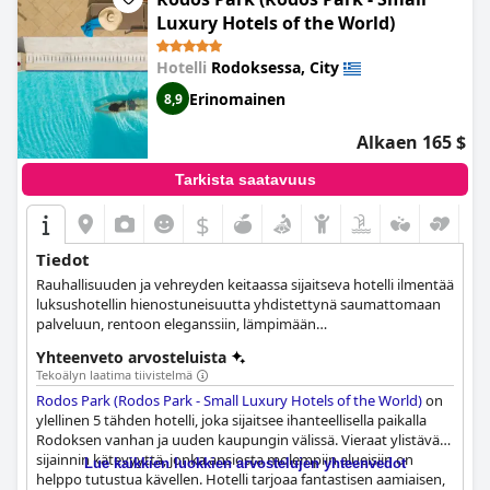
Luxury Hotels of the World)
Hotelli
Rodoksessa, City
Erinomainen
8,9
Alkaen 165 $
Tarkista saatavuus
$
Tiedot
Rauhallisuuden ja vehreyden keitaassa sijaitseva hotelli ilmentää
luksushotellin hienostuneisuutta yhdistettynä saumattomaan
palveluun, rentoon eleganssiin, lämpimään
vieraanvaraisuuteen, gastronomiaan ja historiaan.
Yhteenveto arvosteluista
Tekoälyn laatima tiivistelmä
Rodos Park (Rodos Park - Small Luxury Hotels of the World)
on
ylellinen 5 tähden hotelli, joka sijaitsee ihanteellisella paikalla
Rodoksen vanhan ja uuden kaupungin välissä. Vieraat ylistävät
sijainnin kätevyyttä, jonka ansiosta molempiin alueisiin on
Lue kaikkien luokkien arvostelujen yhteenvedot
helppo tutustua kävellen. Hotelli tarjoaa fantastisen aamiaisen,