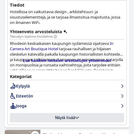
Tiedot
Hotellissa on vaikuttavia design-, arkkitehtuuri- ja
sisustuselementtejä, ja se tarjoaa ilmastoitua majoitusta, jossa
on ilmainen WiFi.
Yhteenveto arvosteluista
Tekoälyn laatima tiivistelmä
Rhodesin keskiaikaisen kaupungin sydämessä sijaitseva
In
Camera Art Boutique Hotel
tarjoaa rauhallisen ja hiljaisen
oleskelun kätevällä paikalla kaupungin historiallisten kohteiden
ja kauppojen tutkimiseen. Aamiainen on erinomainen, ja tarjolla
Lue kaikkien luokkien arvostelujen yhteenvedot
on monipuolisia ja runsaita vaihtoehtoja, joita tarjoilee erittäin
ystävällinen ja ammattitaitoinen henkilökunta. Perinteiset
kivitalot ovat tilavia, siistejä ja tyylikkäästi sisustettuja
Kategoriat
yksityiskohtiin huomioiden, ja joissakin on omat puutarhat ja
Kylpylä
poreammeet. Hotelli on moitteettoman puhdas ja noudattaa
COVID-turvallisuusprotokollia varmistaakseen vieraiden
Esteetön
hyvinvoinnin. Henkilökunta, mukaan lukien concierge, joka
antaa hyviä suosituksia, on ystävällisintä, ja he tekevät
Jooga
kaikkensa varmistaakseen, että jokainen erityistoive toteutuu.
Yksityiset pihat, joissa on poreammeet, tarjoavat täydellisen
Näytä lisää
rentoutumiskokemuksen, kun taas boutique-tyyli ja
romanttinen ilmapiiri tarjoavat todella erityisen kokemuksen.
Italialaiset vieraat ovat kuvanneet hotellia ja huoneita upeiksi.