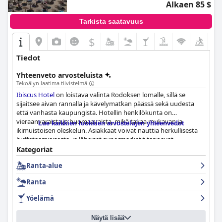
Alkaen 85 $
Tarkista saatavuus
$
Tiedot
Yhteenveto arvosteluista
Tekoälyn laatima tiivistelmä
Ibiscus Hotel
on loistava valinta Rodoksen lomalle, sillä se
sijaitsee aivan rannalla ja kävelymatkan päässä sekä uudesta
että vanhasta kaupungista. Hotellin henkilökunta on
vieraanvaraista ja huomaavaista, mikä takaa mukavan ja
Lue kaikkien luokkien arvostelujen yhteenvedot
ikimuistoisen oleskelun. Asiakkaat voivat nauttia herkullisesta
buffetaamiaisesta, ja läheiset supermarketit tarjoavat
mukavuutta. Hotellin tahraton sisustus ja modernit
Kategoriat
mukavuudet ovat plussaa. Hotellin ravintolan aamiainen ja
Ranta-alue
illallinen ovat saaneet vieraiden kiitosta laadusta, määrästä ja
monipuolisuudesta. Suurimmaksi osaksi hiljattain remontoidut
Ranta
huoneet ovat kauniisti sisustettuja, ja niistä on upeat
merinäköalat. Hotelli saa kiitosta myös poikkeuksellisesta
Yöelämä
siisteydestä ja vaikuttavasta huomiosta yksityiskohtiin.
Henkilökuntaa on toistuvasti kuvailtu ystävälliseksi, avuliaaksi ja
Näytä lisää
huomaavaiseksi. Hotellin sijainti aivan rannalla on ehdoton