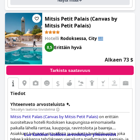
Näytä lisää
Mitsis Petit Palais (Canvas by
Mitsis Petit Palais)
Hotelli
Rodoksessa, City
Erittäin hyvä
8,5
Alkaen 73 $
Tarkista saatavuus
$
Tiedot
Yhteenveto arvosteluista
Tekoälyn laatima tiivistelmä
Mitsis Petit Palais (Canvas by Mitsis Petit Palais)
on erittäin
suositeltava hotelli Rodoksen kaupungissa erinomaisella
paikalla lähellä rantaa, kauppoja, ravintoloita ja baareja.
Asiakkaat kehuvat ystävällistä ja avuliasta henkilökuntaa, joka
Lue kaikkien luokkien arvostelujen yhteenvedot
tekee kaikkensa tehdäkseen vierailusta miellyttävän. Aamiais- ja