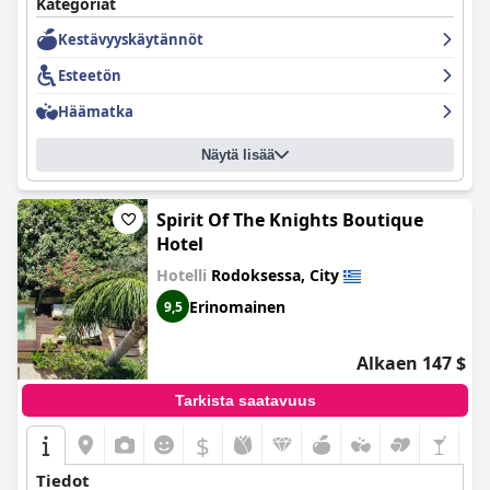
Kategoriat
Kestävyyskäytännöt
Esteetön
Häämatka
Näytä lisää
Spirit Of The Knights Boutique
Hotel
Hotelli
Rodoksessa, City
Erinomainen
9,5
Alkaen 147 $
Tarkista saatavuus
$
Tiedot