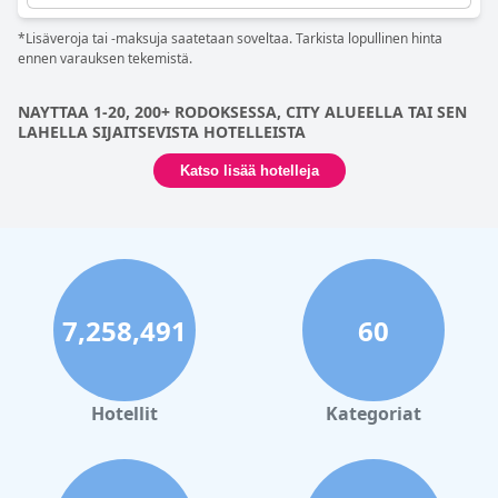
rannalla liikkujille, sillä Elli-ranta on vain muutaman minuutin
päässä. Vaikka henkilökohtaisilla mieltymyksillä on merkitystä
*Lisäveroja tai -maksuja saatetaan soveltaa. Tarkista lopullinen hinta
täydellisen sängyn löytämisessä, suurin osa vieraista kehui
ennen varauksen tekemistä.
hotellin mukavia vuodevaatteita. Kaiken kaikkiaan
International
Hotel
tarjoaa vierailleen tyydyttävän ja mukavan yöpymisen.
NAYTTAA 1-20, 200+ RODOKSESSA, CITY ALUEELLA TAI SEN
LAHELLA SIJAITSEVISTA HOTELLEISTA
Katso lisää hotelleja
7,258,491
60
Hotellit
Kategoriat