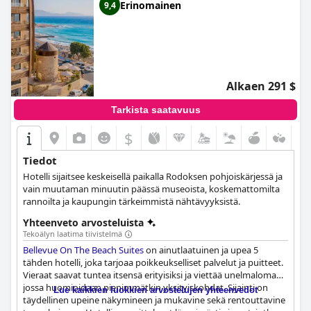
Erinomainen
9,4
Alkaen 291 $
Tarkista saatavuus
$
Tiedot
Hotelli sijaitsee keskeisellä paikalla Rodoksen pohjoiskärjessä ja
vain muutaman minuutin päässä museoista, koskemattomilta
rannoilta ja kaupungin tärkeimmistä nähtävyyksistä.
Yhteenveto arvosteluista
Tekoälyn laatima tiivistelmä
Bellevue On The Beach Suites
on ainutlaatuinen ja upea 5
tähden hotelli, joka tarjoaa poikkeukselliset palvelut ja puitteet.
Vieraat saavat tuntea itsensä erityisiksi ja viettää unelmaloman,
jossa huomioidaan pienimmätkin yksityiskohdat. Sijainti on
Lue kaikkien luokkien arvostelujen yhteenvedot
täydellinen upeine näkymineen ja mukavine sekä rentouttavine