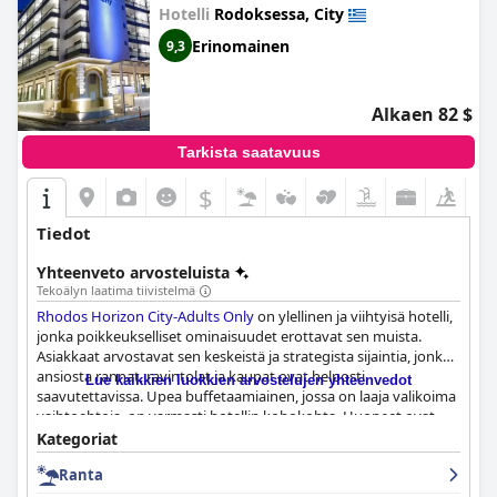
Hotelli
Rodoksessa, City
Erinomainen
9,3
Alkaen 82 $
Tarkista saatavuus
$
Tiedot
Yhteenveto arvosteluista
Tekoälyn laatima tiivistelmä
Rhodos Horizon City-Adults Only
on ylellinen ja viihtyisä hotelli,
jonka poikkeukselliset ominaisuudet erottavat sen muista.
Asiakkaat arvostavat sen keskeistä ja strategista sijaintia, jonka
ansiosta rannat, ravintolat ja kaupat ovat helposti
Lue kaikkien luokkien arvostelujen yhteenvedot
saavutettavissa. Upea buffetaamiainen, jossa on laaja valikoima
vaihtoehtoja, on varmasti hotellin kohokohta. Huoneet ovat
superpuhtaita, ja niissä on huippuluokan mukavuudet, mukavat
Kategoriat
sängyt ja kauniit kylpyhuoneet. Henkilökunta on
Ranta
poikkeuksellista ja tarjoaa huomaavaista ja henkilökohtaista
palvelua aina. Ulkouima-allas on saanut ristiriitaisia arvioita,