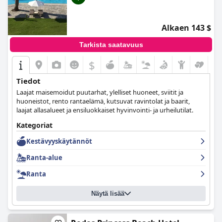
vieraanvaraisuuteen nostavat sen Rodoksen parhaiden
hotellien joukkoon.
Alkaen 143 $
Tarkista saatavuus
$
Tiedot
Laajat maisemoidut puutarhat, ylelliset huoneet, sviitit ja
huoneistot, rento rantaelämä, kutsuvat ravintolat ja baarit,
laajat allasalueet ja ensiluokkaiset hyvinvointi- ja urheilutilat.
Kategoriat
Kestävyyskäytännöt
Ranta-alue
Ranta
Näytä lisää