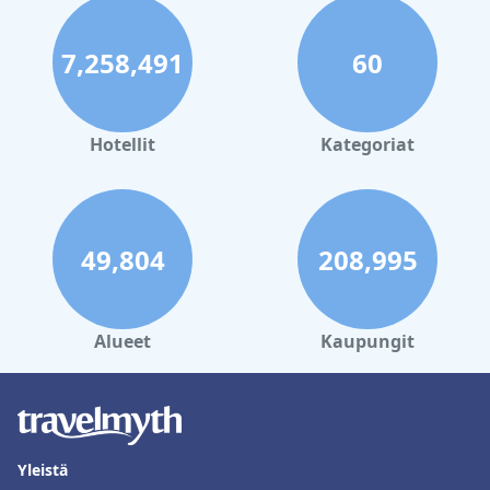
7,258,491
60
Hotellit
Kategoriat
49,804
208,995
Alueet
Kaupungit
Yleistä