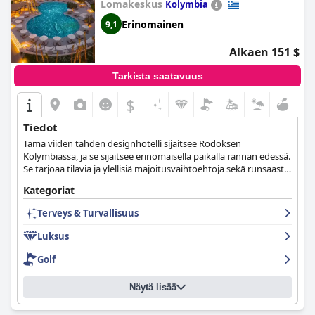
Lomakeskus
Kolymbia
Erinomainen
9,1
Alkaen 151 $
Tarkista saatavuus
$
Tiedot
Tämä viiden tähden designhotelli sijaitsee Rodoksen
Kolymbiassa, ja se sijaitsee erinomaisella paikalla rannan edessä.
Se tarjoaa tilavia ja ylellisiä majoitusvaihtoehtoja sekä runsaasti
virkistysmahdollisuuksia kauniissa ympäristössä.
Kategoriat
Terveys & Turvallisuus
Luksus
Golf
Näytä lisää