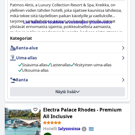
Patmos Aktis, a Luxury Collection Resort & Spa, Kreikka, on
ylellinen viiden tähden hotelli, joka sijaitsee kauniissa lahdessa,
mikä tekee siitä täydellisen paikan kävelyille ja vaelluksille
tarjoten samalla helpon pääsyn mukavalle rannalle. Vieraat
Lue kaikkien luokkien arvostelujen yhteenvedot
ylistävät erinomaista sijaintia, poikkeuksellista aamiaista,
mukavia ja tilavia moderneja huoneita, korkeaa siisteystasoa ja
ystävällistä henkilökuntaa, joka tekee kaikkensa, jotta vieraat
Kategoriat
tuntisivat olonsa tervetulleiksi. Hotellista on suora pääsy
Ranta-alue
poikkeukselliselle rannalle, jossa on upeat tilat ja yksityinen
rantataverna. Myös allasalue on erinomainen, ja monet vieraat
Uima-allas
pitävät erityisesti swim-up-huoneista ja suorasta pääsystä uima-
altaalle. Kylpyläkokemus on poikkeuksellinen ja tilat ovat
Sisäuima-allas
Lastenallas
Yksityinen uima-allas
huippuluokkaa. Vaikka hotellista esitettiin muutamia pieniä
Ulkouima-allas
kritiikkiä tietyistä näkökohdista, kaiken kaikkiaan Patmos Aktis,
Ranta
a Luxury Collection Resort & Spa, Kreikka, on erinomainen
hotelli, joka tarjoaa mukavan ja rentouttavan oleskelun
viehättävällä Patmoksen saarella.
Näytä lisää
Electra Palace Rhodes - Premium
All Inclusive
Hotelli
Ialyssosissa