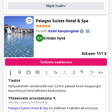
Näytä lisää
Pelagos Suites Hotel & Spa
Hotelli
Kosin kaupungissa
Erittäin hyvä
8,5
Alkaen 151 $
Tarkista saatavuus
$
Tiedot
Nykyaikainen rantahotelli vain 2,5 km päässä Kosin kaupungin
kauniista ja historiallisesta keskustasta.
Yhteenveto arvosteluista
Tekoälyn laatima tiivistelmä
Pelagos Suites Hotel & Spa
on ylellinen 5 tähden all inclusive -