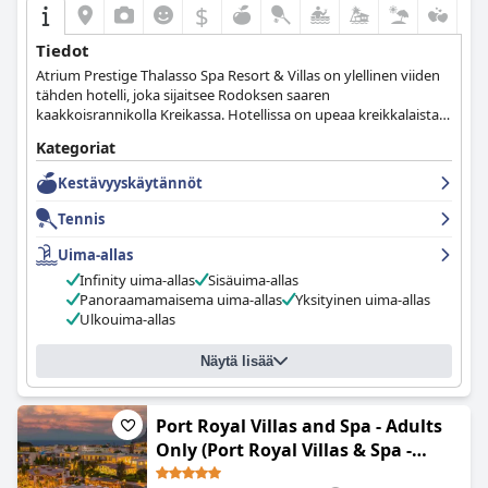
$
Tiedot
Atrium Prestige Thalasso Spa Resort & Villas on ylellinen viiden
tähden hotelli, joka sijaitsee Rodoksen saaren
kaakkoisrannikolla Kreikassa. Hotellissa on upeaa kreikkalaista
arkkitehtuuria, henkeäsalpaavat Välimeren merinäköalat ja 250
Kategoriat
vierashuonetta, joissa on yli 60 yksityiskäytössä olevaa uima-
allasta. Hotellissa on 100 000 neliömetrin alueella 4 ravintolaa, 3
Kestävyyskäytännöt
baaria, huippuluokan AnaNeosis Thalasso Spa -kylpyläkeskus ja
erilaisia vapaa-ajan aktiviteetteja sekä aikuisille että lapsille.
Tennis
Hotelli tarjoaa myös VIP-palveluja, räätälöityjä järjestely- ja
suunnitteluratkaisuja kokouksiin ja tapahtumiin sekä
Uima-allas
ensiluokkaisia palveluja Rodoksen luksushäihin. Atrium Prestige
Infinity uima-allas
Sisäuima-allas
Thalasso Spa Resort & Villas lupaa ylellisen lomakokemuksen,
Panoraamamaisema uima-allas
Yksityinen uima-allas
jota vieraat vaalivat koko elämänsä ajan.
Ulkouima-allas
Näytä lisää
Port Royal Villas and Spa - Adults
Only (Port Royal Villas & Spa -
Adults Only)