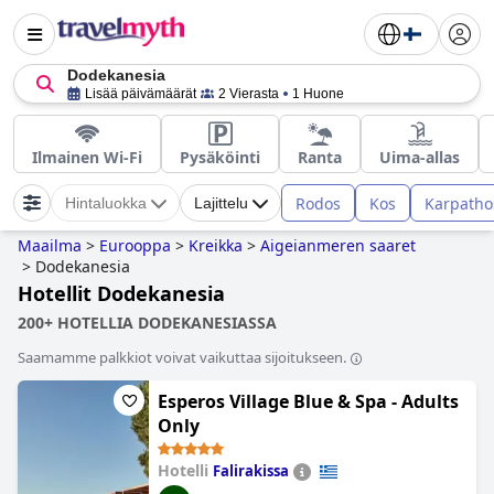
Dodekanesia
Lisää päivämäärät
2 Vierasta
1 Huone
Ilmainen Wi-Fi
Pysäköinti
Ranta
Uima-allas
Rodos
Kos
Karpatho
Hintaluokka
Lajittelu
Maailma
>
Eurooppa
>
Kreikka
>
Aigeianmeren saaret
>
Dodekanesia
Hotellit Dodekanesia
200+ HOTELLIA DODEKANESIASSA
Saamamme palkkiot voivat vaikuttaa sijoitukseen.
Esperos Village Blue & Spa - Adults
Only
Hotelli
Falirakissa