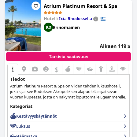
Atrium Platinum Resort & Spa
Hotelli
Ixia Rhodoksella
Erinomainen
9,3
Alkaen 119 $
Tarkista saatavuus
$
Tiedot
Atrium Platinum Resort & Spa on viiden tähden luksushotelli,
joka sijaitsee Rodoksen Akropoliksen alapuolella sijaitsevan
vuoren kupeessa, josta on näkymät loputtomalle Egeanmerelle.
Kategoriat
Kestävyyskäytännöt
Luksus
Häämatka