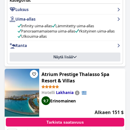
Kategoriat
myös kiitosta. Vaikka jotkut vieraat ovat raportoineet
Luksus
puuttuvista mukavuuksista, kuten matkatavarapöydistä ja
silityslaudoista, yleinen kokemus on tutustumisen arvoinen.
Uima-allas
Esperos Village Blue & Spa - Adults Only
on ylellinen 5 tähden
lomakeskus, jota suositellaan lämpimästi.
Infinity uima-allas
Lämmitetty uima-allas
Panoraamamaisema uima-allas
Yksityinen uima-allas
Ulkouima-allas
Ranta
Näytä lisää
Atrium Prestige Thalasso Spa
Resort & Villas
Hotelli
Lakhania
Erinomainen
9,7
Alkaen 151 $
Tarkista saatavuus