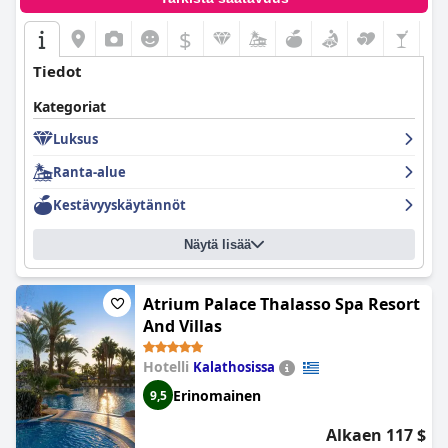
$
Tiedot
Kategoriat
Luksus
Ranta-alue
Kestävyyskäytännöt
Näytä lisää
Atrium Palace Thalasso Spa Resort
And Villas
Hotelli
Kalathosissa
Erinomainen
9,5
Alkaen 117 $