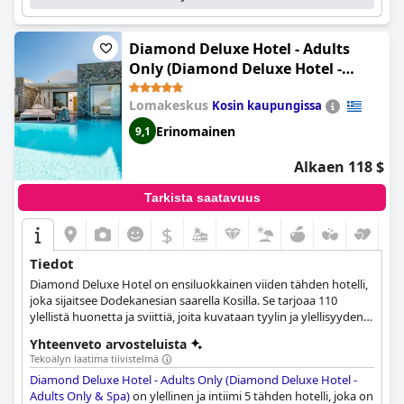
Diamond Deluxe Hotel - Adults
Only (Diamond Deluxe Hotel -
Adults Only & Spa)
Lomakeskus
Kosin kaupungissa
Erinomainen
9,1
Alkaen 118 $
Tarkista saatavuus
$
Tiedot
Diamond Deluxe Hotel on ensiluokkainen viiden tähden hotelli,
joka sijaitsee Dodekanesian saarella Kosilla. Se tarjoaa 110
ylellistä huonetta ja sviittiä, joita kuvataan tyylin ja ylellisyyden
paratiisiksi.
Yhteenveto arvosteluista
Tekoälyn laatima tiivistelmä
Diamond Deluxe Hotel - Adults Only (Diamond Deluxe Hotel -
Adults Only & Spa)
on ylellinen ja intiimi 5 tähden hotelli, joka on