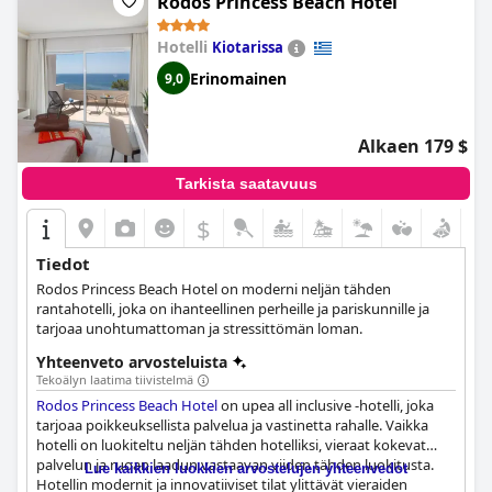
Rodos Princess Beach Hotel
Hotelli
Kiotarissa
Erinomainen
9,0
Alkaen 179 $
Tarkista saatavuus
$
Tiedot
Rodos Princess Beach Hotel on moderni neljän tähden
rantahotelli, joka on ihanteellinen perheille ja pariskunnille ja
tarjoaa unohtumattoman ja stressittömän loman.
Yhteenveto arvosteluista
Tekoälyn laatima tiivistelmä
Rodos Princess Beach Hotel
on upea all inclusive -hotelli, joka
tarjoaa poikkeuksellista palvelua ja vastinetta rahalle. Vaikka
hotelli on luokiteltu neljän tähden hotelliksi, vieraat kokevat
palvelun ja ruoan laadun vastaavan viiden tähden luokitusta.
Lue kaikkien luokkien arvostelujen yhteenvedot
Hotellin modernit ja innovatiiviset tilat ylittävät vieraiden