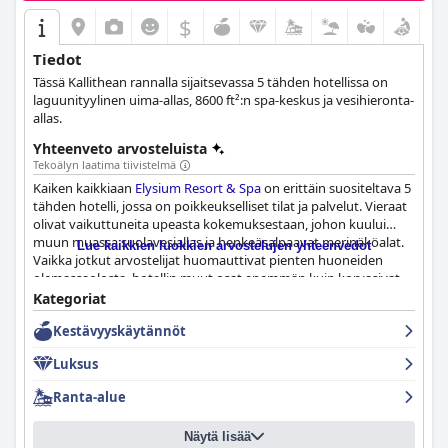
$
Tiedot
Tässä Kallithean rannalla sijaitsevassa 5 tähden hotellissa on
laguunityylinen uima-allas, 8600 ft²:n spa-keskus ja vesihieronta-
allas.
Yhteenveto arvosteluista
Tekoälyn laatima tiivistelmä
Kaiken kaikkiaan
Elysium Resort & Spa
on erittäin suositeltava 5
tähden hotelli, jossa on poikkeukselliset tilat ja palvelut. Vieraat
olivat vaikuttuneita upeasta kokemuksestaan, johon kuului
muun muassa suolavesiallas ja henkeäsalpaavat merinäköalat.
Lue kaikkien luokkien arvostelujen yhteenvedot
Vaikka jotkut arvostelijat huomauttivat pienten huoneiden
olemassaolosta, hotellin muut osat enemmän kuin korvasivat
sen. Henkilökunta oli ammattitaitoista, ystävällistä ja avuliasta
Kategoriat
varmistaen, että vierailla oli kaikki mitä he tarvitsivat. Vaikka
Kestävyyskäytännöt
jotkut kritisoivat ruokaa, monet vieraat olivat eri mieltä ja
kokivat hotellin olevan todella poikkeuksellinen kaikin puolin.
Luksus
Elysium Resort & Spa
on enemmän kuin pelkkä hotelli – se on
kokemus, joka ylittää odotukset roimasti.
Ranta-alue
Näytä lisää