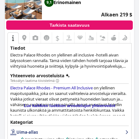
Erinomainen
9,1
Alkaen 219 $
Tarkista saatavuus
$
Tiedot
Electra Palace Rhodes on ylellinen all inclusive -hotelli aivan
Ialyssoksen rannalla. Tämä viiden tähden hotelli tarjoaa tilavia ja
viihtyisiä huoneita ja sviittejä, kylpylä- ja hyvinvointipalveluja,
suuren ulkouima-altaan sekä erilaisia mukavuuksia ja
Yhteenveto arvosteluista
aktiviteetteja lapsille ja perheille, ja se on ihanteellinen
Tekoälyn laatima tiivistelmä
kaikenlaisille matkailijoille.
Electra Palace Rhodes - Premium All Inclusive
on ylellinen
majoituspaikka, joka on saanut vaihtelevia arvosteluja vierailta.
Vaikka jotkut vieraat olivat pettyneitä huoneiden laatuun ja
vähäiseen ruokatarjontaan päivällä, toiset arvostivat hotellin
Lue kaikkien luokkien arvostelujen yhteenvedot
kaunista ulkonäköä ja ammattitaitoista henkilökuntaa. Vaikka
hotelli ei aivan yltänytkään viiden tähden luokitukseen, monet
vieraat nauttivat silti upeista mukavuuksista ja harkitsisivat
Kategoriat
paluuta uudelleen. Kaiken kaikkiaan, vaikka jotkut kokivat sen
Uima-allas
enemmän neljän tähden kokemukseksi,
Electra Palace Rhodes -
Premium All Inclusive
on silti loistava valinta niille, jotka etsivät