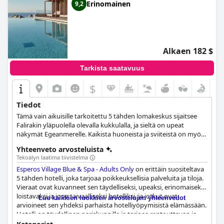
Erinomainen
9,2
Alkaen 182 $
Tarkista saatavuus
$
Tiedot
Tämä vain aikuisille tarkoitettu 5 tähden lomakeskus sijaitsee
Falirakin yläpuolella olevalla kukkulalla, ja sieltä on upeat
näkymät Egeanmerelle. Kaikista huoneista ja sviiteistä on myös
upeat meri- ja uima-allasnäkymät, ja vieraat voivat valita
Yhteenveto arvosteluista
ruokailu- ja juomavaihtoehtoja kuuden ravintolan ja neljän
Tekoälyn laatima tiivistelmä
baarin joukosta. Muihin palveluihin kuuluvat kylpylä,
Esperos Village Blue & Spa - Adults Only
on erittäin suositeltava
tenniskentät, 2 ulkouima-allasta (lämmitetty talvella), kuntosali,
5 tähden hotelli, joka tarjoaa poikkeuksellisia palveluita ja tiloja.
jooga jne.
Vieraat ovat kuvanneet sen täydelliseksi, upeaksi, erinomaiseksi,
loistavaksi ja jopa taivaalliseksi hotelliksi, ja jotkut ovat
Lue kaikkien luokkien arvostelujen yhteenvedot
arvioineet sen yhdeksi parhaista hotelliyöpymisistä elämässään.
Hotelli on täydellinen pariskunnille ja tarjoaa rentouttavan ja
unenomaisen loman. Ystävällinen ja avulias henkilökunta sai