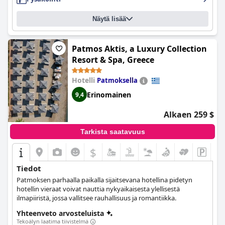
erinomainen ominaisuus, josta on upeat merinäkymät ja
rentouttava tunnelma, ja yksityinen ranta on rauhallinen ja
hotelli tarjoaa siellä huomaavaista palvelua. Vaikka jotkut
Näytä lisää
vieraat saattavat pitää hotellia hieman kalliina,
Lindos Aqua
Terra
on täydellinen niille, jotka etsivät ylellistä ja tasokasta
kokemusta.
Patmos Aktis, a Luxury Collection
Resort & Spa, Greece
Hotelli
Patmoksella
Erinomainen
9,4
Alkaen 259 $
Tarkista saatavuus
$
Tiedot
Patmoksen parhaalla paikalla sijaitsevana hotellina pidetyn
hotellin vieraat voivat nauttia nykyaikaisesta ylellisestä
ilmapiiristä, jossa vallitsee rauhallisuus ja romantiikka.
Yhteenveto arvosteluista
Tekoälyn laatima tiivistelmä