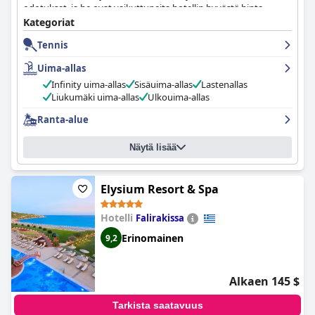
odotukset, ja he ovat vaikuttuneita hotellin hyvästä hinta-
laatusuhteesta. Vieraat voivat rentoutua ja nauttia lomastaan
Kategoriat
tässä lomakeskus-/kyläympäristössä. Kaiken kaikkiaan
Rodos
Tennis
Princess Beach Hotel
lia suositellaan lämpimästi niille, jotka
etsivät ylellistä ja nautinnollista all inclusive -lomaa.
Uima-allas
Infinity uima-allas
Sisäuima-allas
Lastenallas
Liukumäki uima-allas
Ulkouima-allas
Ranta-alue
Näytä lisää
Elysium Resort & Spa
Hotelli
Falirakissa
Erinomainen
9,2
Alkaen 145 $
Tarkista saatavuus