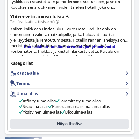
tyylikkäästi sisustettuun ja moderniin sisustukseen, ja se on
Rodoksen ensiluokkainen viiden tähden hotelli, joka on
tarkoitettu vain aikuisille. Hotelli tarjoaa kaikkein
Yhteenveto arvosteluista
rauhallisimman ja rentouttavimman majoituskokemuksen sekä
Tekoälyn laatima tiivistelmä
vertaansa vailla olevan rantasijainnin, virkistävän kylpylän,
Kaiken kaikkiaan Lindos Blu Luxury Hotel - Adults only on
erinomaiset ruokailuvaihtoehdot ja korkealuokkaisen palvelun
erinomainen valinta matkailijoille, jotka haluavat nauttia
kaikille vierailleen. Tämä hotelli on ihanteellinen vieraille, jotka
ylellisyydestä ja rentoutumisesta. Hotellin rannan läheisyys on
etsivät ylellisyyttä, rentoutumista ja lämpimintä kreikkalaista
merkittävä kohokohta, ja monet arvostelijat ylistävät
vieraanvaraisuutta yhdessä, ja se tekee vierailustanne
Lue kaikkien luokkien arvostelujen yhteenvedot
koskematonta hiekkaa ja kristallinkirkasta vettä. Palvelu on
unohtumattoman.
myös fantastista, ja henkilökunta tekee kaikkensa
varmistaakseen, että vierailla on mukava olo. Vaikka saattaa olla
Kategoriat
joitain pieniä haittoja, kuten hissien käyttö tai vaihtoehtoisten
Ranta-alue
lähirantojen löytäminen, kokemus kokonaisuudessaan tekee
siitä sen arvoisen. Erittäin suositeltava niille, jotka etsivät ylellistä
Tennis
ja nautinnollista lomaa Kreikassa.
Uima-allas
Infinity uima-allas
Lämmitetty uima-allas
Sisäuima-allas
Panoraamamaisema uima-allas
Yksityinen uima-allas
Ulkouima-allas
Näytä lisää