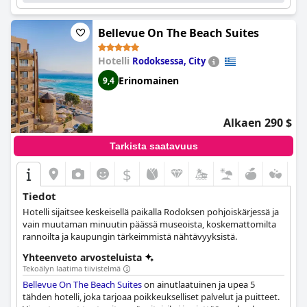
Bellevue On The Beach Suites
Hotelli
Rodoksessa, City
Erinomainen
9,4
Alkaen 290 $
Tarkista saatavuus
$
Tiedot
Hotelli sijaitsee keskeisellä paikalla Rodoksen pohjoiskärjessä ja
vain muutaman minuutin päässä museoista, koskemattomilta
rannoilta ja kaupungin tärkeimmistä nähtävyyksistä.
Yhteenveto arvosteluista
Tekoälyn laatima tiivistelmä
Bellevue On The Beach Suites
on ainutlaatuinen ja upea 5
tähden hotelli, joka tarjoaa poikkeukselliset palvelut ja puitteet.