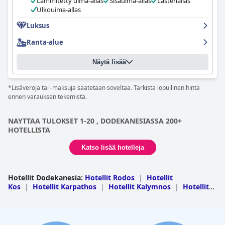
Lämmitetty uima-allas
Sisäuima-allas
Lastenallas
ylellistä oleskelua Rodoksella.
Ulkouima-allas
Luksus
Ranta-alue
Näytä lisää
*Lisäveroja tai -maksuja saatetaan soveltaa. Tarkista lopullinen hinta
ennen varauksen tekemistä.
NAYTTAA TULOKSET 1-20 , DODEKANESIASSA 200+
HOTELLISTA
Katso lisää hotelleja
Hotellit Dodekanesia
:
Hotellit Rodos
|
Hotellit
Kos
|
Hotellit Karpathos
|
Hotellit Kalymnos
|
Hotellit
Symi
|
Hotellit Leros
|
Hotellit Astypalaia
|
Hotellit
Patmos
|
Hotellit Halki
|
Hotellit Lipsoi
|
Hotellit
Nisiros
|
Hotellit Tilos
|
Hotellit Kastelorizo
|
Hotellit
Kasos
|
Hotellit Agathonisi