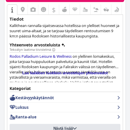
$
Tiedot
Kallithean rannalla sijaitsevassa hotellissa on ylelliset huoneet ja
suuret uima-altaat, ja se tarjoaa täydellisen rentoutumisen 9
km:n päässä Rodoksen historiallisesta kaupungista.
Yhteenveto arvosteluista
Tekoälyn laatima tiivistelmä
Rodos Palladium Leisure & Wellness
on ylellinen lomakeskus,
joka tarjoaa huippuluokan palveluita ja kauniit tilat. Hotellin
sijainti Rodoksen kaupungin ja Falirakin välissä on täydellinen
vieraille, jotka haluavat tutustua saareen. Henkilökunta on
Lue kaikkien luokkien arvostelujen yhteenvedot
ystävällistä ja vieraanvaraista, mikä varmistaa, että vierailla on
mukava ja nautinnollinen oleskelu. Vaikka jotkut arvostelijat
uskovat, että se ei aivan yllä 5 tähden kategoriaan, yleinen
Kategoriat
mielipide on, että se on fantastinen lomakeskus, joka tarjoaa
Kestävyyskäytännöt
erinomaista vastinetta rahalle. Vaikka jotkin asiat eivät ehkä
sovellu 5 tähden hotellille, lähes kaikki muu ylittää vieraiden
Luksus
odotukset. Kaiken kaikkiaan
Rodos Palladium Leisure &
Wellness
on saaren paras hotelli.
Ranta-alue
Näytä lisää