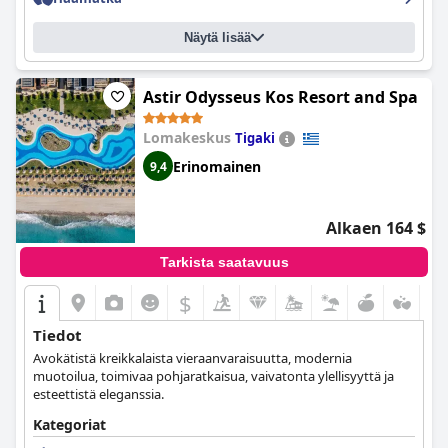
Näytä lisää
Astir Odysseus Kos Resort and Spa
Lomakeskus
Tigaki
Erinomainen
9,4
Alkaen 164 $
Tarkista saatavuus
$
Tiedot
Avokätistä kreikkalaista vieraanvaraisuutta, modernia
muotoilua, toimivaa pohjaratkaisua, vaivatonta ylellisyyttä ja
esteettistä eleganssia.
Kategoriat