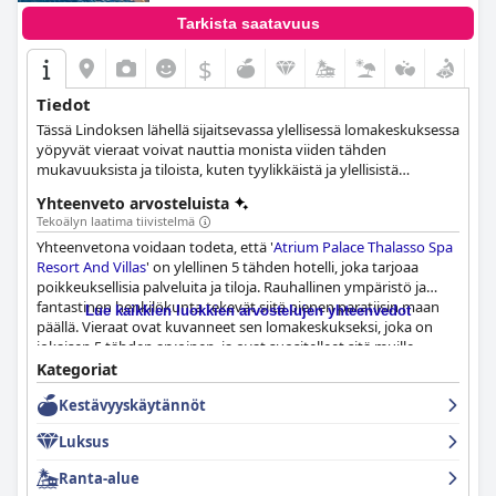
Tarkista saatavuus
$
Tiedot
Tässä Lindoksen lähellä sijaitsevassa ylellisessä lomakeskuksessa
yöpyvät vieraat voivat nauttia monista viiden tähden
mukavuuksista ja tiloista, kuten tyylikkäistä ja ylellisistä
huoneista, sviiteistä ja huviloista, upeasta sijainnista rannalla,
Yhteenveto arvosteluista
jossa on rantapalvelut kaikille vieraille, kylpyläkeskuksesta, jossa
Tekoälyn laatima tiivistelmä
on virkistäviä hoitoja, ensiluokkaisista ruokailuvaihtoehdoista
Yhteenvetona voidaan todeta, että '
Atrium Palace Thalasso Spa
sekä all-inclusive-ominaisuuksista, jotka tekevät kaikkien
Resort And Villas
' on ylellinen 5 tähden hotelli, joka tarjoaa
oleskelusta todella rentouttavan.
poikkeuksellisia palveluita ja tiloja. Rauhallinen ympäristö ja
fantastinen henkilökunta tekevät siitä pienen paratiisin maan
Lue kaikkien luokkien arvostelujen yhteenvedot
päällä. Vieraat ovat kuvanneet sen lomakeskukseksi, joka on
jokaisen 5 tähden arvoinen, ja ovat suositelleet sitä muille.
Tarjotut palvelut ovat erinomaisia, erityisesti Covid-19-
Kategoriat
pandemian aikana. Vaikka jotkut ovat maininneet sen olevan
Kestävyyskäytännöt
ehkä ylihinnoiteltu, kokonaisuudessaan se on upea paikka
lomalle.
Luksus
Ranta-alue