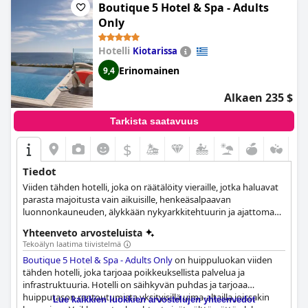
Boutique 5 Hotel & Spa - Adults
Only
Hotelli
Kiotarissa
Erinomainen
9,4
Alkaen 235 $
Tarkista saatavuus
$
Tiedot
Viiden tähden hotelli, joka on räätälöity vieraille, jotka haluavat
parasta majoitusta vain aikuisille, henkeäsalpaavan
luonnonkauneuden, älykkään nykyarkkitehtuurin ja ajattoman
tyylikkyyden ympäröimänä.
Yhteenveto arvosteluista
Tekoälyn laatima tiivistelmä
Boutique 5 Hotel & Spa - Adults Only
on huippuluokan viiden
tähden hotelli, joka tarjoaa poikkeuksellista palvelua ja
infrastruktuuria. Hotelli on säihkyvän puhdas ja tarjoaa
huipputason rentoutumista yksityisillä uima-altailla joissakin
Lue kaikkien luokkien arvostelujen yhteenvedot