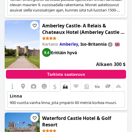
olevan maurien 9. vuosisadalla rakentama. Monet aatelissuvut
asuivat siellä vuosisatojen ajan, kunnes siitä tuli luostari 1500-
luvulla ja pousada (hotelli) vuonna 1998.
Amberley Castle- A Relais &
Chateaux Hotel (Amberley Castle -
A Relais & Chateaux Hotel)
Kartano
,
Iso-Britannia
Amberley
Erittäin hyvä
8,4
Alkaen 300 $
Tarkista saatavuus
$
Linna
900 vuotta vanha linna, jota ympäröi 60 metriä korkea muuri.
Waterford Castle Hotel & Golf
Resort