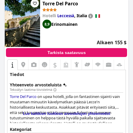
Torre Del Parco
Hotelli
,
Italia
Leccessä
Erinomainen
8,9
Alkaen 155 $
Tarkista saatavuus
$
Tiedot
Yhteenveto arvosteluista
Tekoälyn laatima tiivistelmä
Torre Del Parco
on upea hotelli, jolla on fantastinen sijainti vain
muutaman minuutin kävelymatkan päässä Lecce'n
historiallisesta keskustasta. Asiakkaat pitävät erityisesti siitä,
että sekä kaupunkiin että laajempaan Salenton alueeseen
Lue kaikkien luokkien arvostelujen yhteenvedot
tutustuminen on helppoa tästä hyvällä paikalla sijaitsevasta
historiallisesta rakennuksesta. Hotelli on myös täydellinen
ruoan ystäville, sillä monet fantastiset ravintolat sijaitsevat vain
Kategoriat