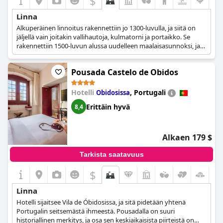
$
Linna
Alkuperäinen linnoitus rakennettiin jo 1300-luvulla, ja siitä on
jäljellä vain joitakin vallihautoja, kulmatorni ja portaikko. Se
rakennettiin 1500-luvun alussa uudelleen maalaisasunnoksi, ja
aikojen kuluessa se vaihtoi useita omistajia. 1800-luvulla linna
suunniteltiin uudelleen, tällä kertaa uusrenessanssityyliin.
Pousada Castelo de Obidos
Toisen maailmansodan aikana saksalaiset miehittivät sen, ja sen
jälkeen siitä tehtiin sotilaskoulu ja myöhemmin vanhainkoti,
ennen kuin siitä tuli nykyinen luksushotelli.
Hotelli
,
Portugali
Obidosissa
Erittäin hyvä
8,4
Alkaen 179 $
Tarkista saatavuus
$
Linna
Hotelli sijaitsee Vila de Óbidosissa, ja sitä pidetään yhtenä
Portugalin seitsemästä ihmeestä. Pousadalla on suuri
historiallinen merkitys, ja osa sen keskiaikaisista piirteistä on