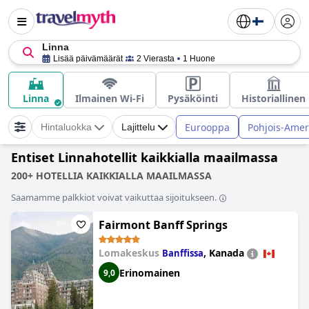
Linna
Lisää päivämäärät
2 Vierasta
1 Huone
Linna
Ilmainen Wi-Fi
Pysäköinti
Historiallinen
Eurooppa
Pohjois-Amer
Hintaluokka
Lajittelu
Entiset Linnahotellit kaikkialla maailmassa
200+ HOTELLIA KAIKKIALLA MAAILMASSA
Saamamme palkkiot voivat vaikuttaa sijoitukseen.
Fairmont Banff Springs
Lomakeskus
,
Kanada
Banffissa
Erinomainen
9,0