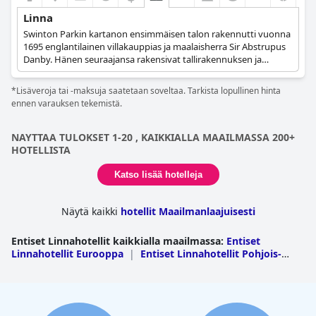
Linna
Swinton Parkin kartanon ensimmäisen talon rakennutti vuonna
1695 englantilainen villakauppias ja maalaisherra Sir Abstrupus
Danby. Hänen seuraajansa rakensivat tallirakennuksen ja
porttitalon, ja 1760-luvulla istutettiin puistoja ja luotiin viiden
järven ketju. Vuonna 1882 Samuel Cunliffe-Lister osti linnan 68-
*Lisäveroja tai -maksuja saatetaan soveltaa. Tarkista lopullinen hinta
vuotiaana. Hän aloitti laajan rakennusohjelman, lisäsi
ennen varauksen tekemistä.
kolmannen kerroksen ja laajensi ruokasalia. Vuodesta 1976
vuoteen 1998 linnaa käytti Lindley Education Foundation, joka
toimi siellä johtamiskoulutuskeskuksena. Mark Cunliffe-Lister,
NAYTTAA TULOKSET 1-20 , KAIKKIALLA MAAILMASSA 200+
Mollyn lapsenlapsenlapsenlapsi, osti linnan äitinsä, veljensä ja
HOTELLISTA
siskonsa kanssa toukokuussa 2000. Kesäkuun 17. päivänä 2000
Mark ja Felicity (nykyiset paroni ja paronitar Masham) menivät
Katso lisää hotelleja
naimisiin ja muuttivat häämatkalta palattuaan Swintoniin
aloittaakseen perheyrityksen toiminnan. Ylellinen 32
Näytä kaikki
hotellit Maailmanlaajuisesti
makuuhuoneen linnahotelli avattiin vuonna 2001
peruskorjauksen jälkeen.
Entiset Linnahotellit kaikkialla maailmassa
:
Entiset
Linnahotellit Eurooppa
|
Entiset Linnahotellit Pohjois-
Amerikka
|
Entiset Linnahotellit Aasia
|
Entiset
Linnahotellit Afrikka
|
Entiset Linnahotellit Lähi-Itä