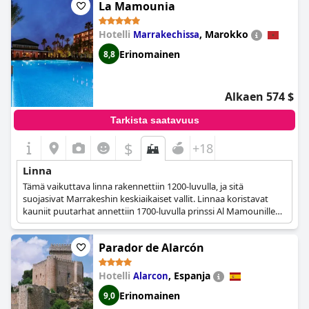
La Mamounia
vaihtoi omistajaa useita kertoja. Sitä käytettiin New Yorkin
puhtaanapitotyöntekijöiden retriittinä ja kauppalaivaston
radioasemanhoitajien hallituksen koulutuskouluna. Vuonna
Hotelli
,
Marokko
Marrakechissa
1948 Eastern Military Academy osti Ohekan, mutta koulu meni
Erinomainen
8,8
konkurssiin 30 vuotta myöhemmin. Vuonna 1984 aloitettiin
kunnostustyöt linnan palauttamiseksi alkuperäiseen loistoonsa.
Nykyään Oheka on merkitty National Register of Historic Places
-luetteloon ja on Historic Hotels of American jäsen.
Alkaen 574 $
Tarkista saatavuus
$
+18
Linna
Tämä vaikuttava linna rakennettiin 1200-luvulla, ja sitä
suojasivat Marrakeshin keskiaikaiset vallit. Linnaa koristavat
kauniit puutarhat annettiin 1700-luvulla prinssi Al Mamounille
häälahjaksi, ja ne ovat siitä lähtien olleet erottamaton osa
linnaa. Linnan arvostettu menneisyys ja rikas arabialais-
Parador de Alarcón
andalusialainen kulttuuri heijastuvat kaikissa sen väreissä,
muodoissa ja materiaaleissa. Vuodesta 1923 tähän päivään
saakka linna on majoittanut vieraita kaikkialta maailmasta sekä
Hotelli
,
Espanja
Alarcon
monia kuuluisuuksia.
Erinomainen
9,0