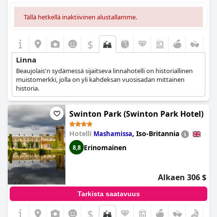
Tällä hetkellä inaktiivinen alustallamme.
$
Linna
Beaujolais'n sydämessä sijaitseva linnahotelli on historiallinen
muistomerkki, jolla on yli kahdeksan vuosisadan mittainen
historia.
Swinton Park (Swinton Park Hotel)
Hotelli
,
Iso-Britannia
Mashamissa
Erinomainen
8,8
Alkaen 306 $
Tarkista saatavuus
$