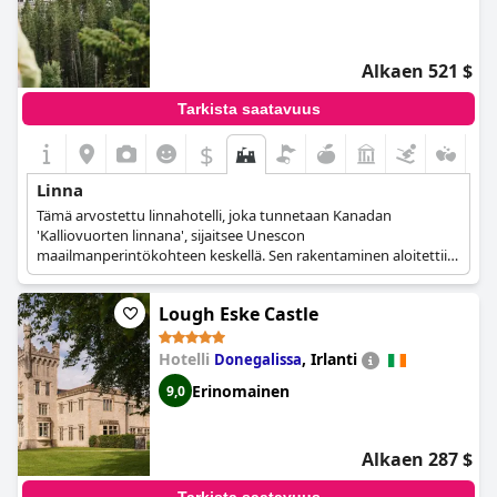
Alkaen 521 $
Tarkista saatavuus
$
Linna
Tämä arvostettu linnahotelli, joka tunnetaan Kanadan
'Kalliovuorten linnana', sijaitsee Unescon
maailmanperintökohteen keskellä. Sen rakentaminen aloitettiin
vuonna 1887, ja hotelli avattiin vuotta myöhemmin.
Merkittävistä yhteiskunnallisista ja historiallisista muutoksista
Lough Eske Castle
huolimatta se onnistui aina tarjoamaan kaikille vieraille
tunnusomaisia elämyksiä ja ylellistä majoitusta. Tässä
tyylikkäässä linnahotellissa on 745 viihtyisää, maanläheisissä
Hotelli
,
Irlanti
Donegalissa
sävyissä sisustettua huonetta ja sviittiä, ja se tarjoaa kaikki
Erinomainen
9,0
korkeatasoiset palvelut, jotka takaavat kuninkaallisen kohtelun.
Alkaen 287 $