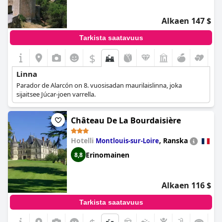
Alkaen 147 $
Tarkista saatavuus
$
Linna
Parador de Alarcón on 8. vuosisadan maurilaislinna, joka
sijaitsee Júcar-joen varrella.
Château De La Bourdaisière
Hotelli
,
Ranska
Montlouis-sur-Loire
Erinomainen
8,8
Alkaen 116 $
Tarkista saatavuus