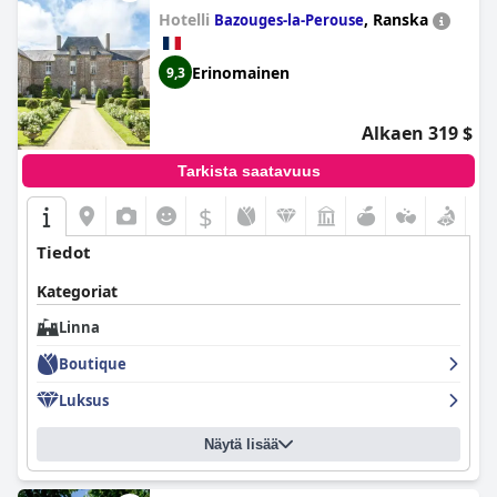
jälkeen. Linna rakennettiin uudelleen 1800-luvulla
Hotelli
,
Ranska
Bazouges-la-Perouse
uusgoottilaiseen tyyliin ja arkkitehtuuriin, joka on säilynyt
linnassa tähän päivään asti.
Erinomainen
9,3
Alkaen 319 $
Tarkista saatavuus
$
Tiedot
Kategoriat
Linna
Boutique
Luksus
Näytä lisää