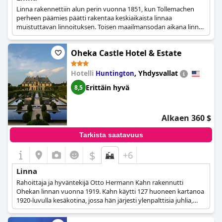
Linna rakennettiin alun perin vuonna 1851, kun Tollemachen
perheen päämies päätti rakentaa keskiaikaista linnaa
muistuttavan linnoituksen. Toisen maailmansodan aikana linnaa
käytettiin evakuoitujen vammaisten lasten turvapaikkana.
Vuonna 1952 linna sai Grade I -luettelon aseman historiallisen
Oheka Castle Hotel & Estate
merkityksensä vuoksi, ja 1980-luvulla sitä käytettiin live action -
fantasiapelien pitopaikkana ja myöhemmin yrityskonferenssien
ja häiden pitopaikkana. Vuonna 2006 sen nykyiset omistajat
Hotelli
,
Yhdysvallat
Huntington
ostivat linnan muuttaakseen sen nykyiseksi majesteettiseksi
Erittäin hyvä
8,5
hotelliksi.
Alkaen 360 $
Tarkista saatavuus
$
+6
Linna
Rahoittaja ja hyväntekijä Otto Hermann Kahn rakennutti
Ohekan linnan vuonna 1919. Kahn käytti 127 huoneen kartanoa
1920-luvulla kesäkotina, jossa hän järjesti ylenpalttisia juhlia,
joihin oli kutsuttu muun muassa valtionpäämiehiä ja
Hollywood-tähtiä. Otto Kahnin kuoltua vuonna 1934 kartano