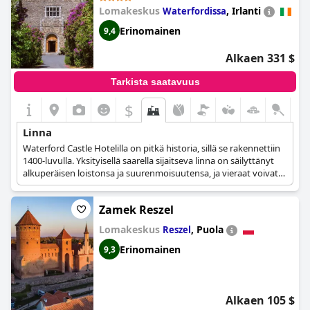
Lomakeskus
,
Irlanti
Waterfordissa
Erinomainen
9,4
Alkaen 331 $
Tarkista saatavuus
$
Linna
Waterford Castle Hotelilla on pitkä historia, sillä se rakennettiin
1400-luvulla. Yksityisellä saarella sijaitseva linna on säilyttänyt
alkuperäisen loistonsa ja suurenmoisuutensa, ja vieraat voivat
ihailla veistettyjä kivi- ja puupaneloituja saleja sekä alkuperäisiä
seinävaatteita. Linnan 19 tyylikkään huoneen sisustus heijastaa
Zamek Reszel
linnan tunnelmaa sellaisena kuin se oli noin sata vuotta sitten, ja
ne tarjoavat ystävällisiä mutta nykyaikaisia mukavuuksia, minkä
Lomakeskus
,
Puola
Reszel
ansiosta se on ihanteellinen romanttiseen oleskeluun tai
ylenpalttiseen hääseremoniaan.
Erinomainen
9,3
Alkaen 105 $