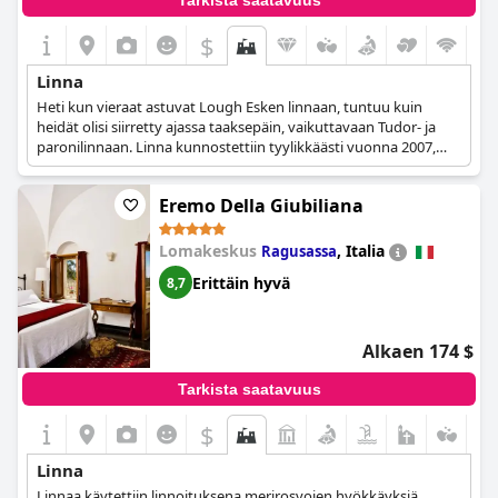
Tarkista saatavuus
$
Linna
Heti kun vieraat astuvat Lough Esken linnaan, tuntuu kuin
heidät olisi siirretty ajassa taaksepäin, vaikuttavaan Tudor- ja
paronilinnaan. Linna kunnostettiin tyylikkäästi vuonna 2007,
jotta se tarjoaisi maailmanluokan boutique-hotellin nykyaikaiset
mukavuudet, mutta se on onnistunut säilyttämään muinaiset
Eremo Della Giubiliana
juurensa ja loistonsa ja luomaan ainutlaatuisen ilmapiirin, joka
toivottaa kaikki vieraat tervetulleiksi ja hämmästyttää heitä.
Linna oli 1300-luvulla Donegalin klaanien esi-isien kotipaikka, ja
Lomakeskus
,
Italia
Ragusassa
varsin myrskyisän historian jälkeen linnasta tuli hotelli, joka se
Erittäin hyvä
8,7
on nykyään.
Alkaen 174 $
Tarkista saatavuus
$
Linna
Linnaa käytettiin linnoituksena merirosvojen hyökkäyksiä