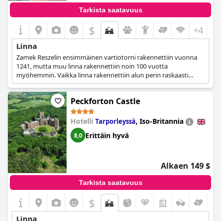
Tarkista saatavuus
$
+4
Linna
Zamek Reszelin ensimmäinen vartiotorni rakennettiin vuonna
1241, mutta muu linna rakennettiin noin 100 vuotta
myöhemmin. Vaikka linna rakennettiin alun perin raskaasti
linnoitettuna sotilaallisiin tarkoituksiin, 1500-luvulle tultaessa se
oli muuttunut metsästysasunnoksi. 1800-luvun alussa koko
Peckforton Castle
linna tuhoutui tulipalossa, ja kun se rakennettiin uudelleen,
suurin osa sen keskiaikaisista elementeistä poistettiin. Vuosien
varrella tehtyjen kunnostustöiden jälkeen linna avattiin vuonna
Hotelli
,
Iso-Britannia
Tarporleyssä
2001 hotellina, jossa on ravintola, taidegalleria ja museo.
Erittäin hyvä
8,0
Alkaen 149 $
Tarkista saatavuus
$
Linna