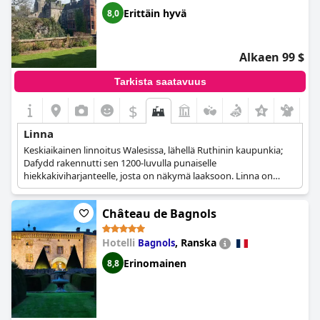
avattiin uudelleen uuden omistajan alaisuudessa, mutta vuonna
Erittäin hyvä
8,0
1997 Hôtel de la Cité vaihtoi jälleen omistajaa. Hotelli
kunnostettiin kokonaan vuosina 1998-2001, ja kaksi nykyistä
hotellia, neljän tähden Hôtel de la Cité ja kolmen tähden Hôtel
Dame Carcas, yhdistettiin yhdeksi luksushotelliksi. Elokuussa
Alkaen 99 $
2011 hotellin osti Christine Pujol, joka omistaa useita viehättäviä
hotelleja Carcassonnessa, ja avasi näin uuden luvun hotellin
Tarkista saatavuus
historiassa.
$
+8
Linna
Keskiaikainen linnoitus Walesissa, lähellä Ruthinin kaupunkia;
Dafydd rakennutti sen 1200-luvulla punaiselle
hiekkakiviharjanteelle, josta on näkymä laaksoon. Linna on
vuosisatojen kuluessa vaihtanut monta kertaa omistajaa, ja se
on selvinnyt lukuisista piirityksistä ja hyökkäyksistä Walesin
Château de Bagnols
maahan. Vuonna 1923 linnaa käytettiin kansainvälisenä
yksityisklinikkana, joka oli omistettu vaikeasti määriteltävien
sairauksien hoitoon, mutta se suljettiin vuonna 1950. 1960-
Hotelli
,
Ranska
Bagnols
luvulla linna myytiin jälleen, ja tällä kertaa se avattiin hotelliksi ja
Erinomainen
8,8
alkoi saada nykyisen muotonsa.