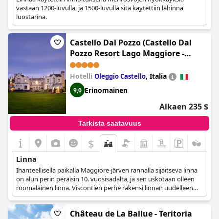
vastaan 1200-luvulla, ja 1500-luvulla sitä käytettiin lähinnä
luostarina.
Castello Dal Pozzo (Castello Dal
Pozzo Resort Lago Maggiore -
Preferred Hotels & Resorts)
Hotelli
,
Italia
Oleggio Castello
Erinomainen
9,0
Alkaen 235 $
Tarkista saatavuus
$
Linna
Ihanteellisella paikalla Maggiore-järven rannalla sijaitseva linna
on alun perin peräisin 10. vuosisadalta, ja sen uskotaan olleen
roomalainen linna. Viscontien perhe rakensi linnan uudelleen
1200-luvulla, ja se vaihtoi omistajaa useita kertoja vuosisatojen
kuluessa. Omistajien välillä linna oli monta vuotta hylättynä,
Château de La Ballue - Teritoria
joten sitä jouduttiin rakentamaan uudelleen kerta toisensa