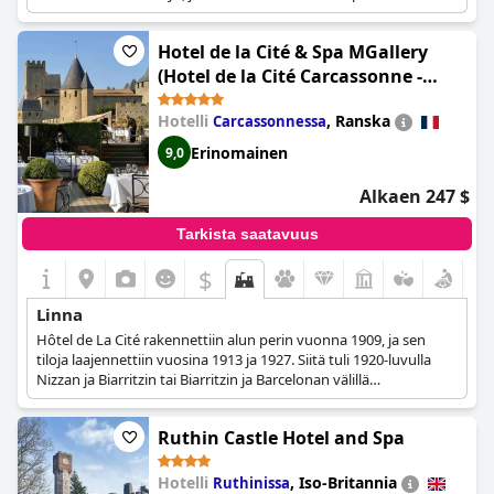
peräisin jo 9. vuosisadalta. Linna annettiin kuningas D. Dinisin
lahjaksi kuningatar Santa Isabelille hänen häitään varten, jotka
Hotel de la Cité & Spa MGallery
myös pidettiin laitoksessa, ja se on yksi vaikuttavimmista
hääpaikoista tähän päivään asti.
(Hotel de la Cité Carcassonne -
MGallery Collection)
Hotelli
,
Ranska
Carcassonnessa
Erinomainen
9,0
Alkaen 247 $
Tarkista saatavuus
$
Linna
Hôtel de La Cité rakennettiin alun perin vuonna 1909, ja sen
tiloja laajennettiin vuosina 1913 ja 1927. Siitä tuli 1920-luvulla
Nizzan ja Biarritzin tai Biarritzin ja Barcelonan välillä
matkustavien pysähdyspaikka. Hotelli suljettiin toisen
maailmansodan aikana ja avattiin uudelleen vuonna 1945.
Ruthin Castle Hotel and Spa
Hotelli oli 1950-luvulla loistonsa huipulla, mutta 1960-luvulla se
alkoi taantua, ja ravintola suljettiin vuonna 1969 ja itse hotelli
vuonna 1987. Kaksi vuotta myöhemmin, vuonna 1989, se
Hotelli
,
Iso-Britannia
Ruthinissa