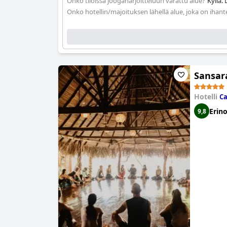
Onko tiloissa joogaharjoitteluun varattu alue?
Kyllä.
Onko hotellin/majoituksen lähellä alue, joka on ihant
Sansar
Hotelli
C
Erin
9,8