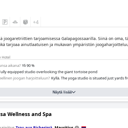
+4
ä joogaretriittien tarjoamisessa Galapagossaarilla. Siinä on oma, tä
mikä tarjoaa ainutlaatuisen ja mukavan ympäristön joogaharjoittelu
e Hotel
lunsa aikana?
Yli 90 %
 Fully equipped studio overlooking the giant tortoise pond
eellinen joogan harjoitteluun?
Kyllä. The yoga studio is situated just yards 
Näytä lisää
sa Wellness and Spa
ajoitus
,
Mauritius
Trou aux Bichesissä