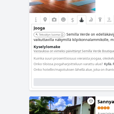
$
Jooga
Semilla Verde on edelläkävij
Tekoälyn luoma
vaikuttavilla näkymillä kilpikonnalammikolle, 
Kyselylomake
Vastauksia on viimeksi päivittänyt Semilla Verde Boutiqu
Kuinka suuri prosenttiosuus vieraista joogaa, oleske
Onko tiloissa joogaharjoitteluun varattu alue?
Kyllä.
Onko hotellin/majoituksen lähellä alue, joka on ihant
Sannya
Aamiaism