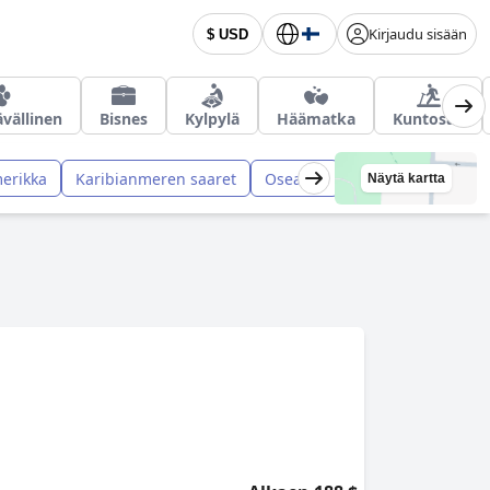
Kirjaudu sisään
$ USD
ävällinen
Bisnes
Kylpylä
Häämatka
Kuntosali
erikka
Karibianmeren saaret
Oseania
Näytä kartta