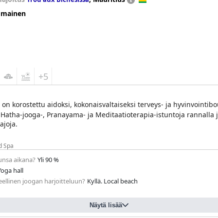
omainen
+5
n korostettu aidoksi, kokonaisvaltaiseksi terveys- ja hyvinvointibo
siä Hatha-jooga-, Pranayama- ja Meditaatioterapia-istuntoja rannalla
ajoja.
d Spa
lunsa aikana?
Yli 90 %
Yoga hall
eellinen joogan harjoitteluun?
Kyllä. Local beach
Näytä lisää