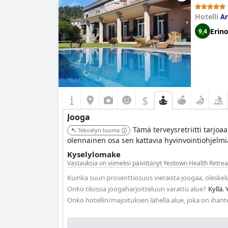
Hotelli
Ar
Erin
9,4
$
Jooga
Tämä terveysretriitti tarjoa
Tekoälyn luoma
olennainen osa sen kattavia hyvinvointiohjelmia,
Kyselylomake
Vastauksia on viimeksi päivittänyt Yeotown Health Retre
Kuinka suuri prosenttiosuus vieraista joogaa, oleske
Onko tiloissa joogaharjoitteluun varattu alue?
Kyllä.
Onko hotellin/majoituksen lähellä alue, joka on ihant