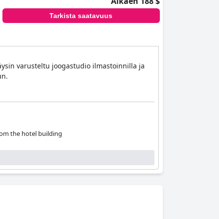
Alkaen 188 $
Tarkista saatavuus
ysin varusteltu joogastudio ilmastoinnilla ja
un.
from the hotel building