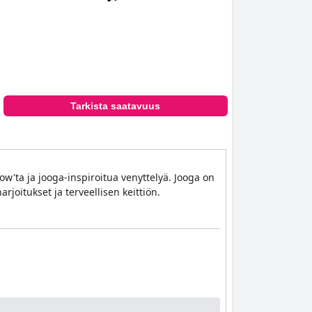
Tarkista saatavuus
low'ta ja jooga-inspiroitua venyttelyä. Jooga on
joitukset ja terveellisen keittiön.