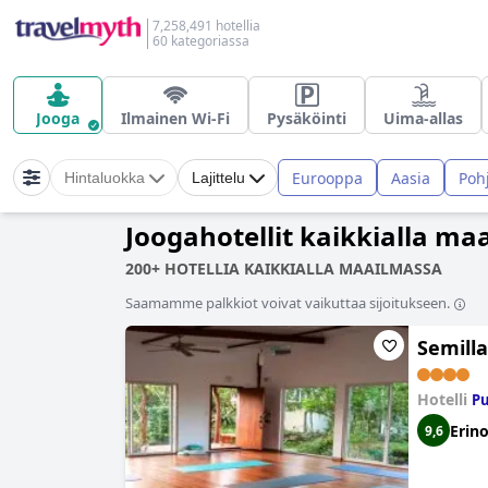
7,258,491 hotellia
60 kategoriassa
Jooga
Ilmainen Wi-Fi
Pysäköinti
Uima-allas
Eurooppa
Aasia
Poh
Hintaluokka
Lajittelu
Joogahotellit kaikkialla ma
200+ HOTELLIA KAIKKIALLA MAAILMASSA
Saamamme palkkiot voivat vaikuttaa sijoitukseen.
Semill
Hotelli
Pu
Erin
9,6