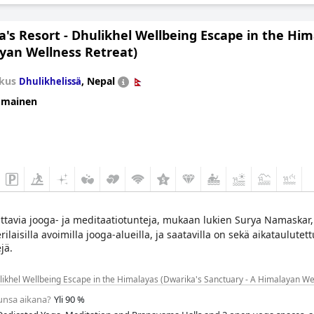
's Resort - Dhulikhel Wellbeing Escape in the Him
yan Wellness Retreat)
kus
,
Nepal
Dhulikhelissä
omainen
ttavia jooga- ja meditaatiotunteja, mukaan lukien Surya Namaskar
erilaisilla avoimilla jooga-alueilla, ja saatavilla on sekä aikataulutet
jä.
ulikhel Wellbeing Escape in the Himalayas (Dwarika's Sanctuary - A Himalayan We
lunsa aikana?
Yli 90 %