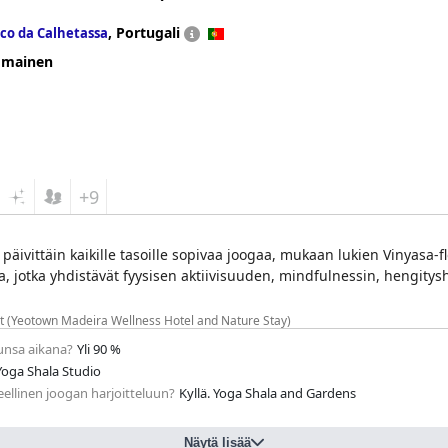
,
Portugali
co da Calhetassa
omainen
+9
a päivittäin kaikille tasoille sopivaa joogaa, mukaan lukien Vinyasa-f
 jotka yhdistävät fyysisen aktiivisuuden, mindfulnessin, hengityshar
at (Yeotown Madeira Wellness Hotel and Nature Stay)
lunsa aikana?
Yli 90 %
 Yoga Shala Studio
eellinen joogan harjoitteluun?
Kyllä. Yoga Shala and Gardens
Näytä lisää