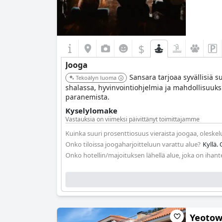
$
Jooga
Sansara tarjoaa syvällisiä s
Tekoälyn luoma
shalassa, hyvinvointiohjelmia ja mahdollisuuks
paranemista.
Kyselylomake
Vastauksia on viimeksi päivittänyt toimittajamme
Kuinka suuri prosenttiosuus vieraista joogaa, oleske
Onko tiloissa joogaharjoitteluun varattu alue?
Kyllä.
Onko hotellin/majoituksen lähellä alue, joka on ihant
Yeotow