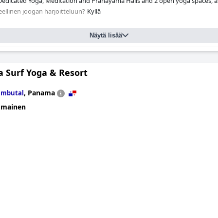
 Dedicated Yoga, Meditation and Pranayama Halls and 2 open yoga spaces, a
eellinen joogan harjoitteluun?
Kyllä
Näytä lisää
a Surf Yoga & Resort
,
Panama
ambutal
omainen