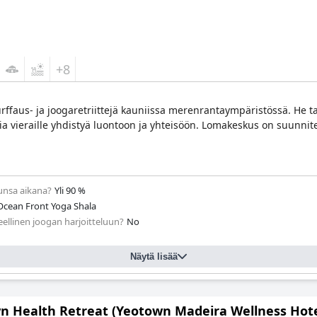
+8
urffaus- ja joogaretriittejä kauniissa merenrantaympäristössä. He ta
ia vieraille yhdistyä luontoon ja yhteisöön. Lomakeskus on suunni
lunsa aikana?
Yli 90 %
 Ocean Front Yoga Shala
eellinen joogan harjoitteluun?
Νο
Näytä lisää
n Health Retreat (Yeotown Madeira Wellness Hote