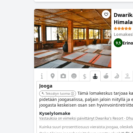
Dwarika
Himala
Lomakes
Erin
9,5
$
Jooga
Tämä lomakeskus tarjoaa ka
Tekoälyn luoma
pidetään joogasalissa, paljain jaloin niityllä ja 
joogasta keskeisen osan sen hyvinvointiretriitte
Kyselylomake
Vastauksia on viimeksi päivittänyt Dwarika's Resort - Dh
Kuinka suuri prosenttiosuus vieraista joogaa, oleske