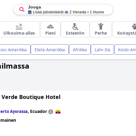
Jooga
Lisää päivämäärät
2 Vierasta
1 Huone
Ulkouima-allas
Pieni
Esteetön
Perhe
Koirayst
jois-Amerikka
Etelä-Amerikka
Afrikka
Lähi-Itä
Keski-Am
ailmassa
a Verde Boutique Hotel
,
Ecuador
erto Ayorassa
omainen