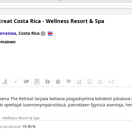
reat Costa Rica - Wellness Resort & Spa
,
Costa Rica
enasissa
omainen
+2
sena The Retreat tarjoaa kattavia joogaohjelmia kahdesti päivässä e
t opettajat luonnonympäristössä, painottaen fyysisiä asentoja, hen
a - Wellness Resort & Spa
lunsa aikana?
Yli 90 %