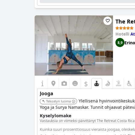
The Ret
Hotelli
At
Erin
8,9
$
Jooga
Ylellisenä hyvinvointikeskuk
Tekoälyn luoma
Yoga ja Surya Namaskar. Tunnit ohjaavat pätevä
Kyselylomake
Vastauksia on viimeksi päivittänyt The Retreat Costa Ric
Kuinka suuri prosenttiosuus vieraista joogaa, oleske