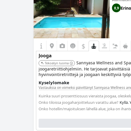
Erin
8,9
$
Jooga
Sannyasa Wellness and Spa o
Tekoälyn luoma
joogaretriittiohjelmiin. He tarjoavat päivittäi
hyvinvointiretriittejä ja joogaan keskittyviä työp
Kyselylomake
Vastauksia on viimeksi päivittänyt Sannyasa Wellness an
Kuinka suuri prosenttiosuus vieraista joogaa, oleske
Onko tiloissa joogaharjoitteluun varattu alue?
Kyllä. 
Onko hotellin/majoituksen lähellä alue, joka on ihant