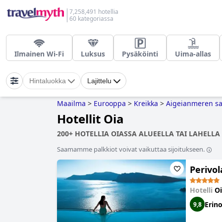
7,258,491 hotellia
60 kategoriassa
Ilmainen Wi-Fi
Luksus
Pysäköinti
Uima-allas
Hintaluokka
Lajittelu
Maailma
>
Eurooppa
>
Kreikka
>
Aigeianmeren sa
Hotellit Oia
200+ HOTELLIA OIASSA ALUEELLA TAI LAHELLA 
Saamamme palkkiot voivat vaikuttaa sijoitukseen.
Perivol
Hotelli
Oi
Erin
9,8