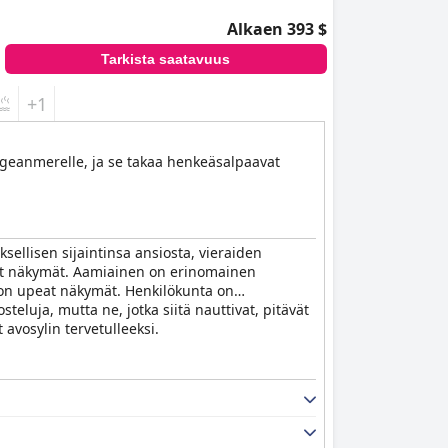
Alkaen 393 $
Tarkista saatavuus
+1
 Egeanmerelle, ja se takaa henkeäsalpaavat
sellisen sijaintinsa ansiosta, vieraiden
avat näkymät. Aamiainen on erinomainen
tä on upeat näkymät. Henkilökunta on
teluja, mutta ne, jotka siitä nauttivat, pitävät
 avosylin tervetulleeksi.