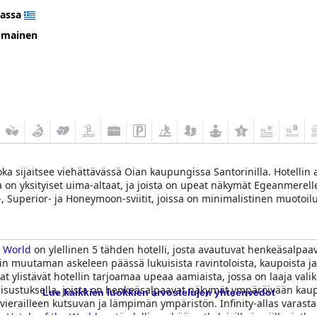
assa
omainen
oka sijaitsee viehättävässä Oian kaupungissa Santorinilla. Hotellin 
a on yksityiset uima-altaat, ja joista on upeat näkymät Egeanmerelle 
-, Superior- ja Honeymoon-sviitit, joissa on minimalistinen muotoilu, 
ssä on poikkeuksellinen muotoilu, ja Pool-sviitissä ja Infinity Pool -s
ksityisiltä uima-altailtaan. Näiden ylellisten majoitustilojen lisäk
met-ruokailukokemuksia upeissa paikoissa, romanttisia yksityisiä p
e World
on ylellinen 5 tähden hotelli, josta avautuvat henkeäsalpaa
 myös osallistua autenttisiin aktiviteetteihin, kuten ruoanlaittokur
in muutaman askeleen päässä lukuisista ravintoloista, kaupoista ja p
u tarjoavat vieraille mukavan ja unohtumattoman oleskelun Santorinil
 ylistävät hotellin tarjoamaa upeaa aamiaista, jossa on laaja valiko
lä sisustuksella, joista on henkeäsalpaavat näkymät ympäröivään kau
Lue kaikkien luokkien arvostelujen yhteenvedot
vierailleen kutsuvan ja lämpimän ympäristön. Infinity-allas varasta
y Hotels of the World
on täydellinen häämatkalaisille ja niille, jotka