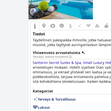
$
Tiedot
Täydellinen pakopaikka ihmisille, jotka haluav
muistot, jotka täyttyvät auringonlaskun lämpimis
Yhteenveto arvosteluista
Tekoälyn laatima tiivistelmä
Santorini Secret Suites & Spa, Small Luxury Hot
arvostelujen mukaan. Hotelli sijaitsee Oian s
ominaisuus, ja vieraat ylistävät sen laatua ja v
poikkeuksellista, tarjoaa erinomaista palvelua j
sitä kohokohtana oleskelussaan. Kaiken kaikkiaan
Kategoriat
Terveys & Turvallisuus
Luksus