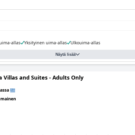
luksushotelleista paitsi Oiassa, myös ympäri maailmaa.
ima-allas
Yksityinen uima-allas
Ulkouima-allas
Näytä lisää
a Villas and Suites - Adults Only
assa
omainen