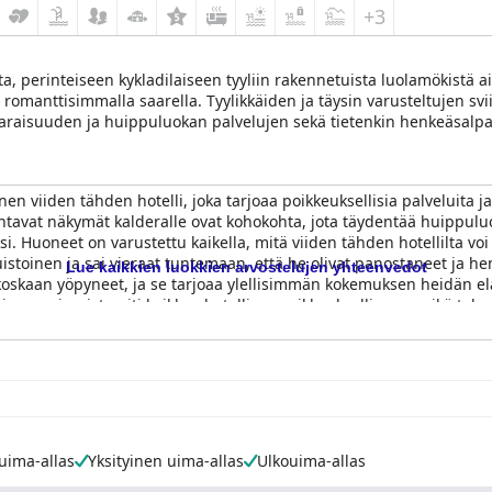
+3
sta, perinteiseen kykladilaiseen tyyliin rakennetuista luolamökistä 
romanttisimmalla saarella. Tyylikkäiden ja täysin varusteltujen sviit
varaisuuden ja huippuluokan palvelujen sekä tietenkin henkeäsalpa
si ympäristön kanssa ainutlaatuisessa majoituskokemuksessa.
nen viiden tähden hotelli, joka tarjoaa poikkeuksellisia palveluita ja
ahtavat näkymät kalderalle ovat kohokohta, jota täydentää huippulu
 Huoneet on varustettu kaikella, mitä viiden tähden hotellilta voi o
istoinen ja sai vieraat tuntemaan, että he olivat panostaneet ja he
Lue kaikkien luokkien arvostelujen yhteenvedot
 koskaan yöpyneet, ja se tarjoaa ylellisimmän kokemuksen heidän elä
in osa vieraista piti kaikkea hotellissa poikkeuksellisena, mikä tek
paavat näkymät kalderalle tekevät La Perla Villas and Suitesista tä
t tätä hotellia lämpimästi kaikille, jotka etsivät todella poikkeuksell
ima-allas
Yksityinen uima-allas
Ulkouima-allas