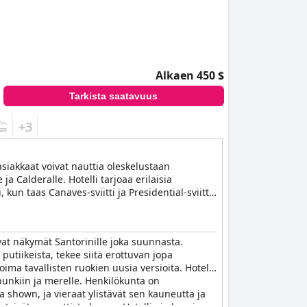
Alkaen 450 $
Tarkista saatavuus
+3
asiakkaat voivat nauttia oleskelustaan
ja Calderalle. Hotelli tarjoaa erilaisia
kun taas Canaves-sviitti ja Presidential-sviitti
viitissä asiakkaat voivat nauttia
si Canaves Oia Suites & Spa tarjoaa vieraille
urjehdusretkiä ja jännittäviä seikkailuretkiä
vat näkymät Santorinille joka suunnasta.
sseihin, viininmaisteluihin ja joogatunneille.
utiikeista, tekee siitä erottuvan jopa
la, mikä tekee siitä ylellisen kohteen hienolle
ima tavallisten ruokien uusia versioita. Hotelli
punkiin ja merelle. Henkilökunta on
a shown, ja vieraat ylistävät sen kauneutta ja
 etsivät romanttista lomaa. Hotelli ei ole vain