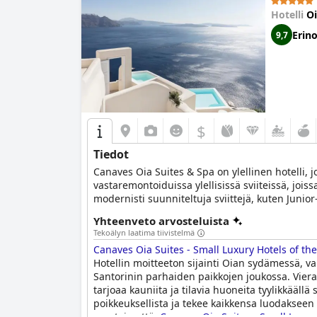
Hotelli
Oi
Erin
9,7
$
Tiedot
Canaves Oia Suites & Spa on ylellinen hotelli, j
vastaremontoiduissa ylellisissä sviiteissä, joiss
modernisti suunniteltuja sviittejä, kuten Junior
huokuvat klassista eleganssia. River Pool -sviiti
Yhteenveto arvosteluista
panoraamanäkymistä Egeanmerelle ja Calderalle y
Tekoälyn laatima tiivistelmä
unohtumattomia elämyksiä, kuten intiimejä gour
Canaves Oia Suites - Small Luxury Hotels of th
ympäri saarta Sunset Oian kanssa. Vieraat voivat
Hotellin moitteeton sijainti Oian sydämessä, va
Hotellin nykyaikaiset tilat ja moitteeton palvel
Santorinin parhaiden paikkojen joukossa. Vieraat
lomalle.
tarjoaa kauniita ja tilavia huoneita tyylikkääl
poikkeuksellista ja tekee kaikkensa luodakseen 
seesteisyyttä.
Canaves Oia Suites - Small Luxur