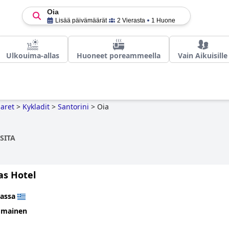
Oia
Lisää päivämäärät
2 Vierasta
1 Huone
Ulkouima-allas
Huoneet poreammeella
Vain Aikuisille
aret
>
Kykladit
>
Santorini
>
Oia
SITA
as Hotel
assa
omainen