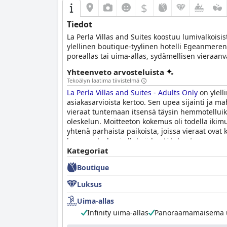
$
Tiedot
La Perla Villas and Suites koostuu lumivalkoisi
ylellinen boutique-tyylinen hotelli Egeanmeren 
poreallas tai uima-allas, sydämellisen vieraan
tämä hotelli saa sinut tuntemaan itsesi yhdek
Yhteenveto arvosteluista
Tekoälyn laatima tiivistelmä
La Perla Villas and Suites - Adults Only
on ylelli
asiakasarvioista kertoo. Sen upea sijainti ja m
vieraat tuntemaan itsensä täysin hemmotelluiksi.
oleskelun. Moitteeton kokemus oli todella ikimu
yhtenä parhaista paikoista, joissa vieraat ovat
huonepalvelu ei ollut viiden tähden tasoa, suur
yöpyneet. Poikkeuksellinen palvelu ja henkeäsal
Kategoriat
irtiotolle. Kaiken kaikkiaan vieraat suositteleva
Boutique
Luksus
Uima-allas
Infinity uima-allas
Panoraamamaisema u