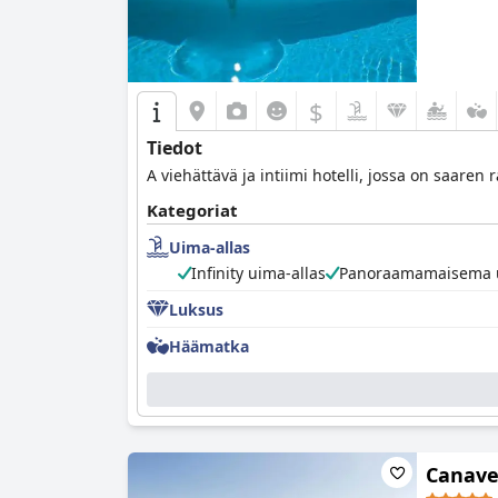
$
Tiedot
A viehättävä ja intiimi hotelli, jossa on saaren
Kategoriat
Uima-allas
Infinity uima-allas
Panoraamamaisema u
Luksus
Häämatka
Canaves