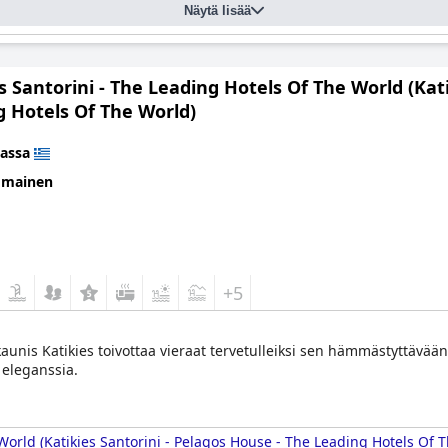
Näytä lisää
s Santorini - The Leading Hotels Of The World (Kat
g Hotels Of The World)
assa
omainen
+5
aunis Katikies toivottaa vieraat tervetulleiksi sen hämmästyttävään
 eleganssia.
 World (Katikies Santorini - Pelagos House - The Leading Hotels Of 