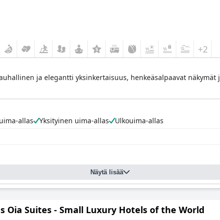
+2
 rauhallinen ja elegantti yksinkertaisuus, henkeäsalpaavat näkymät j
ima-allas
Yksityinen uima-allas
Ulkouima-allas
Näytä lisää
 Oia Suites - Small Luxury Hotels of the World