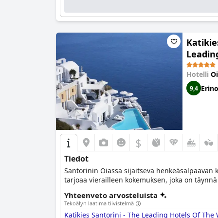
Katikie
Leadin
Hotelli
Oi
Erin
9,4
$
Tiedot
Santorinin Oiassa sijaitseva henkeäsalpaavan k
tarjoaa vierailleen kokemuksen, joka on täynnä
Yhteenveto arvosteluista
Tekoälyn laatima tiivistelmä
Katikies Santorini - The Leading Hotels Of The