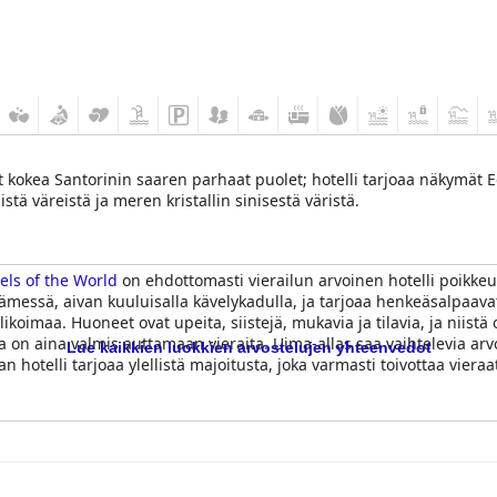
at kokea Santorinin saaren parhaat puolet; hotelli tarjoaa näkymät
tä väreistä ja meren kristallin sinisestä väristä.
els of the World
on ehdottomasti vierailun arvoinen hotelli poikkeuk
ydämessä, aivan kuuluisalla kävelykadulla, ja tarjoaa henkeäsalpa
alikoimaa. Huoneet ovat upeita, siistejä, mukavia ja tilavia, ja niis
a on aina valmis auttamaan vieraita. Uima-allas saa vaihtelevia arvos
Lue kaikkien luokkien arvostelujen yhteenvedot
 hotelli tarjoaa ylellistä majoitusta, joka varmasti toivottaa vieraat