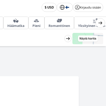
Kirjaudu sisään
$ USD
Häämatka
Pieni
Romanttinen
Yksityinen uima-
Näytä kartta