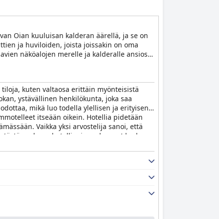
aivan Oian kuuluisan kalderan äärellä, ja se on
tien ja huviloiden, joista joissakin on oma
avien näköalojen merelle ja kalderalle ansiosta
 tiloja, kuten valtaosa erittäin myönteisistä
okan, ystävällinen henkilökunta, joka saa
dottaa, mikä luo todella ylellisen ja erityisen
mmotelleet itseään oikein. Hotellia pidetään
mässään. Vaikka yksi arvostelija sanoi, että
ee tästä parhaan hotellin, jossa he ovat koskaan
ydellisen paikan minilomalle tai romanttiselle
ista kokemusta.