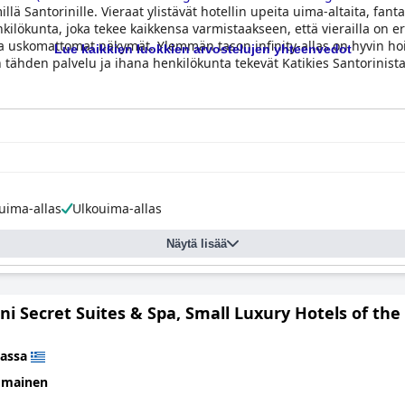
lä Santorinille. Vieraat ylistävät hotellin upeita uima-altaita, fanta
nkilökunta, joka tekee kaikkensa varmistaakseen, että vierailla o
las ja uskomattomat näkymät. Ylemmän tason infinity-allas on hyvin 
Lue kaikkien luokkien arvostelujen yhteenvedot
en tähden palvelu ja ihana henkilökunta tekevät Katikies Santorinista
a.
ima-allas
Ulkouima-allas
Näytä lisää
ni Secret Suites & Spa, Small Luxury Hotels of the
assa
omainen