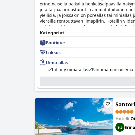
erinomaisella paikalla henkeäsalpaavilla näkymil
jota tarjoaa innostunut ja ammattitaitoinen he
ylellisiä, ja joissakin on poreallas tai minial
vieraille rentouttavan ilmapiirin. Hotellin viid
pidetään yhtenä maailman parhaista hotelleist
Kategoriat
Boutique
Luksus
Uima-allas
Infinity uima-allas
Panoraamamaisema u
Santori
Hotelli
Oi
Erin
9,3