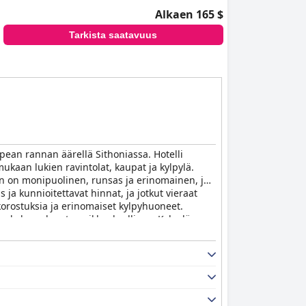
Alkaen 165 $
Tarkista saatavuus
upean rannan äärellä Sithoniassa. Hotelli
ukaan lukien ravintolat, kaupat ja kylpylä.
nen on monipuolinen, runsas ja erinomainen, ja
s ja kunnioitettavat hinnat, ja jotkut vieraat
korostuksia ja erinomaiset kylpyhuoneet.
kee kokemuksesta poikkeuksellisen. Kylpylän
i sopii erinomaisesti lapsille. Yksityinen ranta
Hotel and Spa
on upea viiden tähden hotelli,