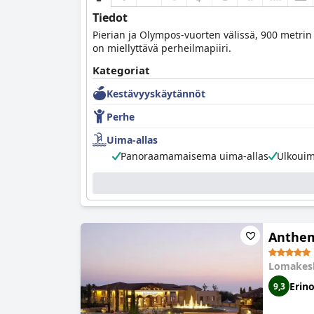
Tiedot
Pierian ja Olympos-vuorten välissä, 900 metrin 
on miellyttävä perheilmapiiri.
Kategoriat
Kestävyyskäytännöt
Perhe
Uima-allas
Panoraamamaisema uima-allas
Ulkouim
Anthem
Lomakes
Erin
9,3