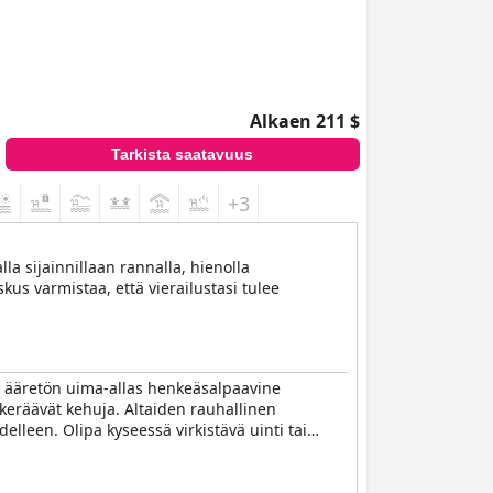
Alkaen 211 $
Tarkista saatavuus
+3
a sijainnillaan rannalla, hienolla
eskus varmistaa, että vierailustasi tulee
sti ääretön uima-allas henkeäsalpaavine
 keräävät kehuja. Altaiden rauhallinen
elleen. Olipa kyseessä virkistävä uinti tai