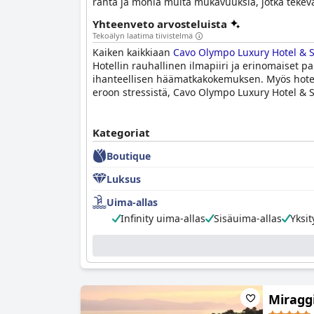
ranta ja monia muita mukavuuksia, jotka tekevä
Yhteenveto arvosteluista
Tekoälyn laatima tiivistelmä
Kaiken kaikkiaan
Cavo Olympo Luxury Hotel & S
Hotellin rauhallinen ilmapiiri ja erinomaiset pal
ihanteellisen häämatkakokemuksen. Myös hotelli
eroon stressistä, Cavo Olympo Luxury Hotel & 
Kategoriat
Boutique
Luksus
Uima-allas
Infinity uima-allas
Sisäuima-allas
Yksit
Miragg