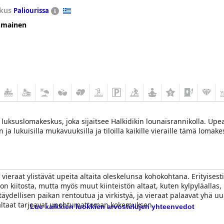
kus
Paliourissa
omainen
ksuslomakeskus, joka sijaitsee Halkidikin lounaisrannikolla. Upeall
n ja lukuisilla mukavuuksilla ja tiloilla kaikille vieraille tämä lomak
n vieraat ylistävät upeita altaita oleskelunsa kohokohtana. Erityise
n kiitosta, mutta myös muut kiinteistön altaat, kuten kylpyläallas,
ydellisen paikan rentoutua ja virkistyä, ja vieraat palaavat yhä uud
altaat tarjoavat unohtumattoman kokemuksen.
Lue kaikkien luokkien arvostelujen yhteenvedot