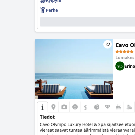
Kylpylä
Perhe
Cavo O
Lomakes
Erin
9,5
$
Tiedot
Cavo Olympo Luxury Hotel & Spa sijaitsee etuoik
vieraat saavat tuntea äärimmäistä vieraanvarais