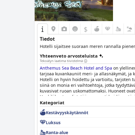
$
Tiedot
Hotelli sijaitsee suoraan meren rannalla pie
Yhteenveto arvosteluista
Tekoälyn laatima tiivistelmä
Anthemus Sea Beach Hotel and Spa
on ylelline
tarjoaa kuvankauniit meri- ja allasnäkymät, ja 
Hotelli on hyvin hoidettu ja vartioitu, tarjote
siinä on monia eri vaihtoehtoja, jotka tyydyttävä
kuvasivat ruoan uskomattomaksi. Huoneet ovat k
Henkilökuntaa ylistetään suuresti heidän ystäv
tilat ovat yleisesti ottaen tyydyttävät, ja uima-a
Kategoriat
on kaunis, puhdas ja hyvin hoidettu, joten se o
Kestävyyskäytännöt
joka tarjoaa poikkeukselliset tilat ja palvelut, 
Luksus
Ranta-alue