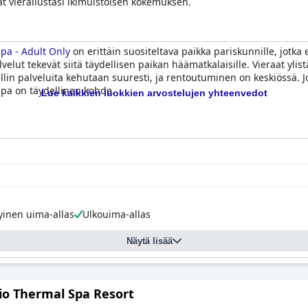
t vierailustasi ikimuistoisen kokemuksen.
pa - Adult Only
on erittäin suositeltava paikka pariskunnille, jotka
velut tekevät siitä täydellisen paikan häämatkalaisille. Vieraat ylistä
n palveluita kehutaan suuresti, ja rentoutuminen on keskiössä. Jos
Spa on täydellinen kohde.
Lue kaikkien luokkien arvostelujen yhteenvedot
yinen uima-allas
Ulkouima-allas
Näytä lisää
io Thermal Spa Resort