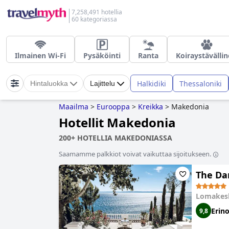
7,258,491 hotellia
60 kategoriassa
Ilmainen Wi-Fi
Pysäköinti
Ranta
Koiraystävälli
Halkidiki
Thessaloniki
Hintaluokka
Lajittelu
Maailma
>
Eurooppa
>
Kreikka
>
Makedonia
Hotellit Makedonia
200+ HOTELLIA MAKEDONIASSA
Saamamme palkkiot voivat vaikuttaa sijoitukseen.
The Da
Lomakes
Erin
9,8