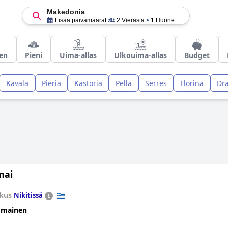
Makedonia
Lisää päivämäärät
2 Vierasta
1 Huone
nen
Pieni
Uima-allas
Ulkouima-allas
Budget
Kavala
Pieria
Kastoria
Pella
Serres
Florina
Dr
nai
kus
Nikitissä
omainen