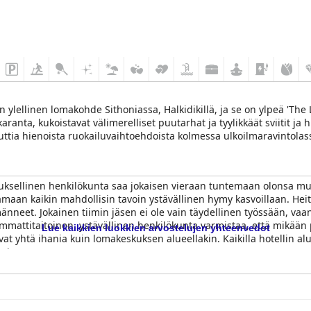
ylellinen lomakohde Sithoniassa, Halkidikillä, ja se on ylpeä 'The 
ta, kukoistavat välimerelliset puutarhat ja tyylikkäät sviitit ja h
uttia hienoista ruokailuvaihtoehdoista kolmessa ulkoilmaravintolass
a ja yksityisistä rantahyttipaikoista, joissa voi rentoutua täydelli
kaavat unohtumattoman loman, joka on täynnä vapaa-aikaa ja seikk
uksellinen henkilökunta saa jokaisen vieraan tuntemaan olonsa muka
amaan kaikin mahdollisin tavoin ystävällinen hymy kasvoillaan. Hei
männeet. Jokainen tiimin jäsen ei ole vain täydellinen työssään, vaan
mattitaitoinen, ystävällinen henkilökunta varmistaa, että mikään p
Lue kaikkien luokkien arvostelujen yhteenvedot
at yhtä ihania kuin lomakeskuksen alueellakin. Kaikilla hotellin al
si.