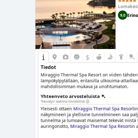
Lomakes
Erin
9,0
$
Tiedot
Miraggio Thermal Spa Resort on viiden tähden lu
lämpökylpylällään, erilaisilla ulkouima-altaillaa
mahdollisimman mukava ja unohtumaton.
Yhteenveto arvosteluista
Tekoälyn laatima tiivistelmä
Yleisesti ottaen
Miraggio Thermal Spa Resort
i
näkymineen ja ylellisine tunnelmineen saa paljo
tunnelma ja lumoavat maisemat tekevät niistä tä
auringonotto,
Miraggio Thermal Spa Resort
in 