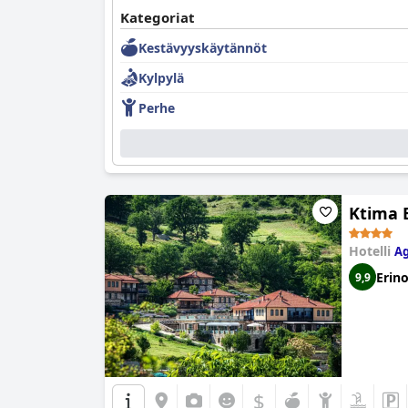
Kategoriat
Kestävyyskäytännöt
Kylpylä
Perhe
Ktima 
Hotelli
Ag
Erin
9,9
$