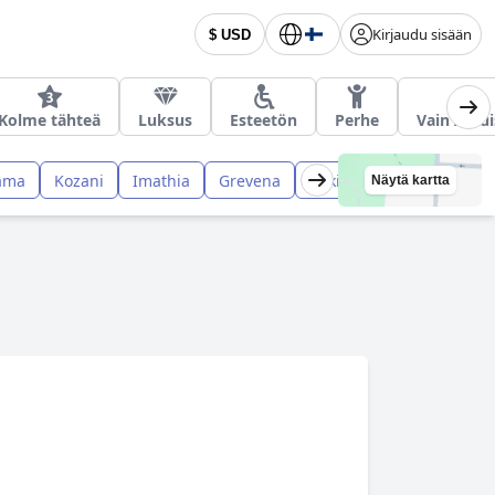
Kirjaudu sisään
$ USD
Kolme tähteä
Luksus
Esteetön
Perhe
Vain Aikui
ama
Kozani
Imathia
Grevena
Kilkis
Näytä kartta