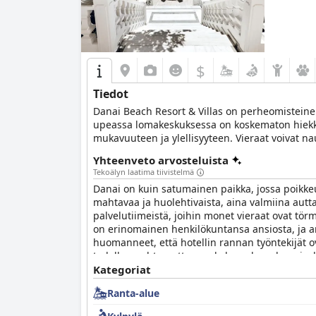
$
Tiedot
Danai Beach Resort & Villas on perheomisteinen 
upeassa lomakeskuksessa on koskematon hiekkaran
mukavuuteen ja ylellisyyteen. Vieraat voivat na
viinikokoelmasta, rauhallisesta spa-kokemuksest
Yhteenveto arvosteluista
olevat mukavuudet, kuten vesiurheiluasema, ta
Tekoälyn laatima tiivistelmä
Danai on kuin satumainen paikka, jossa poikke
mahtavaa ja huolehtivaista, aina valmiina autt
palvelutiimeistä, joihin monet vieraat ovat tör
on erinomainen henkilökuntansa ansiosta, ja am
huomanneet, että hotellin rannan työntekijät ov
todella unohtumattoman kokemuksen luomisek
Kategoriat
Ranta-alue