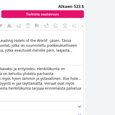
Alkaen 523 $
Tarkista saatavuus
+3
Leading Hotels of the World' -jäsen. Tässä
uvilat, jotka on suunniteltu poikkeukselliseen
a, jotka avautuvat merelle päin, laajasta
sesti. Huomaavainen rantatiimi ja paikan päällä
ailuja.
vaksi ja erityiseksi. Henkilökunta on
tä on kehuttu yhdeksi parhaista
 myös hyvin lämmin ja ystävällinen. Itse hotelli
yyntö ei jää täyttämättä. Vieraat ovat myös
ueilla henkilökunta tarjoaa erinomaista palvelua