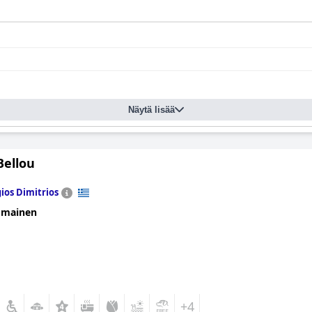
Näytä lisää
Bellou
ios Dimitrios
omainen
+4