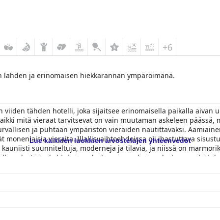
+6
nen lahden ja erinomaisen hiekkarannan ympäröimänä.
n viiden tähden hotelli, joka sijaitsee erinomaisella paikalla aivan 
kaikki mitä vieraat tarvitsevat on vain muutaman askeleen päässä, m
n turvallisen ja puhtaan ympäristön vieraiden nautittavaksi. Aamiai
t monenlaisia vieraita. Illallisvaihtoehdoissa oli ihastuttava sisustu
Lue kaikkien luokkien arvostelujen yhteenvedot
auniisti suunniteltuja, moderneja ja tilavia, ja niissä on marmori
ällisyydestään, kohteliaisuudestaan ja avuliaisuudestaan, mikä te
llas- ja ranta-alueet ovat aina puhtaita ja kristallinkirkas matala ves
n täydellinen lapsiperheille. Kaiken kaikkiaan
Anthemus Sea Beach 
mikä tekee siitä yhden parhaista hotelleista yöpyä.