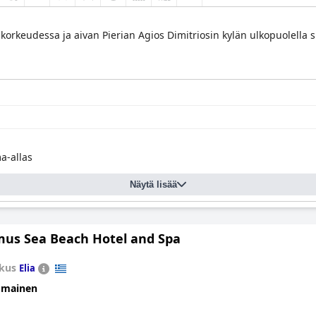
korkeudessa ja aivan Pierian Agios Dimitriosin kylän ulkopuolella si
a-allas
Näytä lisää
us Sea Beach Hotel and Spa
kus
Elia
omainen