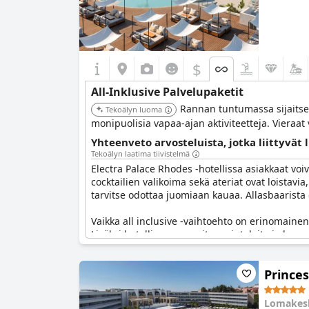
$
All-Inklusive Palvelupaketit
Rannan tuntumassa sijaitseva
Tekoälyn luoma
monipuolisia vapaa-ajan aktiviteetteja. Vieraat v
Yhteenveto arvosteluista, jotka liittyvät 
Tekoälyn laatima tiivistelmä
Electra Palace Rhodes -hotellissa asiakkaat voi
cocktailien valikoima sekä ateriat ovat loistav
tarvitse odottaa juomiaan kauaa. Allasbaarista o
Vaikka all inclusive -vaihtoehto on erinomainen
Lisäksi hotellissa on useita ravintoloita ja baar
la carte -vaihtoehtoja iltaisin.
Princes
Kaiken kaikkiaan asiakkaat ovat pitäneet Premi
asiakas mainitsi hyvän vastineen autonvuokraukse
massaruokailua tai Butlins-tyylistä hotellia. Si
Lomakes