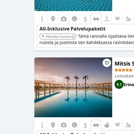
$
All-Inklusive Palvelupaketit
Tämä rannalla sijaitseva lom
Tekoälyn luoma
ruoista ja juomista sen kahdeksassa ravintolassa 
Mitsis 
Lomakes
Erin
9,1
$