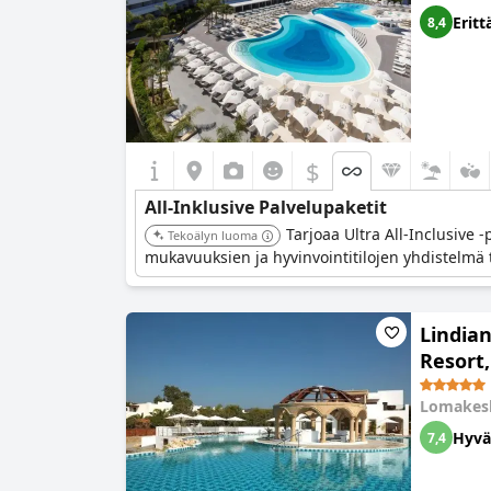
fantastiset all inclusive -vaihtoehdot, mikä te
Eritt
8,4
$
All-Inklusive Palvelupaketit
Tarjoaa Ultra All-Inclusive 
Tekoälyn luoma
mukavuuksien ja hyvinvointitilojen yhdistelmä
Lindian
Resort,
Lomakes
Hyvä
7,4