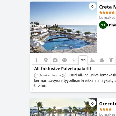
Creta 
Lomakes
Erin
9,1
$
All-Inklusive Palvelupaketit
Suuri all-inclusive-lomakesk
Tekoälyn luoma
kerman sävyissä tyypillisin kreikkalaisin yksityi
tiloihin.
Grecot
Lomakes