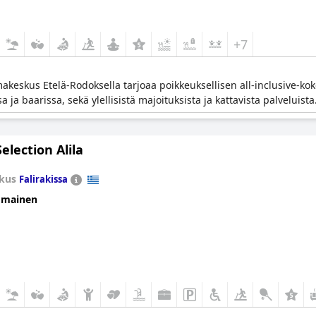
+7
akeskus Etelä-Rodoksella tarjoaa poikkeuksellisen all-inclusive-kok
ja baarissa, sekä ylellisistä majoituksista ja kattavista palveluista
Selection Alila
kus
Falirakissa
omainen