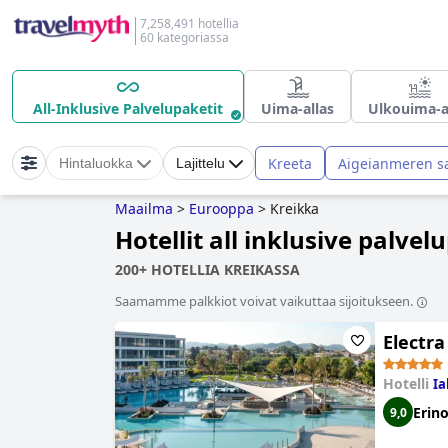
7,258,491 hotellia
60 kategoriassa
All-Inklusive Palvelupaketit
Uima-allas
Ulkouima-a
Kreeta
Aigeianmeren s
Hintaluokka
Lajittelu
Maailma
>
Eurooppa
>
Kreikka
Hotellit all inklusive palvel
200+ HOTELLIA KREIKASSA
Saamamme palkkiot voivat vaikuttaa sijoitukseen.
Electra
Hotelli
Ia
Erin
9,0