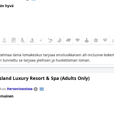
äin hyvä
elmaa tämä lomakeskus tarjoaa ensiluokkaisen all-inclusive-koke
n tunnettu se tarjoaa ylellisen ja huolettoman loman.
Island Luxury Resort & Spa (Adults Only)
kus
Hersonissosissa
omainen