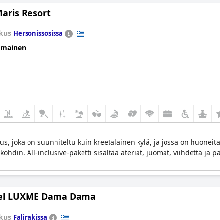
Maris Resort
kus
Hersonissosissa
omainen
us, joka on suunniteltu kuin kreetalainen kylä, ja jossa on huoneita
skohdin. All-inclusive-paketti sisältää ateriat, juomat, viihdettä ja
el LUXME Dama Dama
kus
Falirakissa