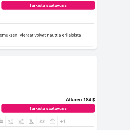
Tarkista saatavuus
emuksen. Vieraat voivat nauttia erilaisista
.
Alkaen 184 $
Tarkista saatavuus
+1