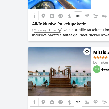
$
All-Inklusive Palvelupaketit
Vain aikuisille tarkoitettu 
Tekoälyn luoma
inclusive-paketti sisältää gourmet-ruokailukoke
Mitsis
Lomakes
Hyvä
7,5
$