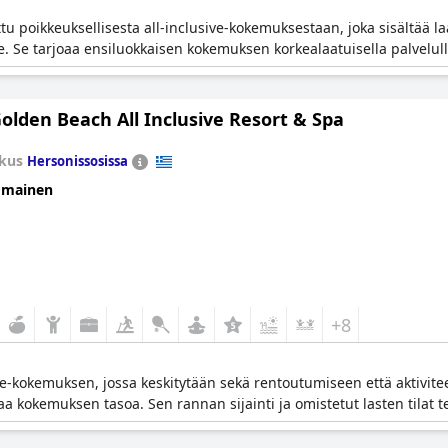
 poikkeuksellisesta all-inclusive-kokemuksestaan, joka sisältää l
lle. Se tarjoaa ensiluokkaisen kokemuksen korkealaatuisella palvelulla 
olden Beach All Inclusive Resort & Spa
kus
Hersonissosissa
omainen
+8
ive-kokemuksen, jossa keskitytään sekä rentoutumiseen että aktivite
 kokemuksen tasoa. Sen rannan sijainti ja omistetut lasten tilat tek