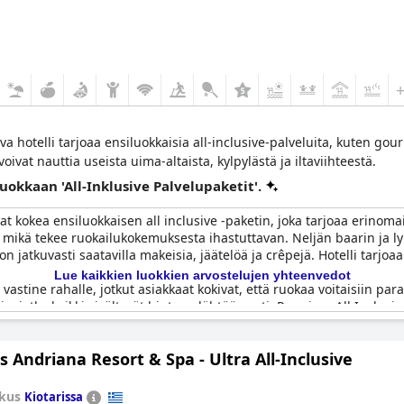
 hotelli tarjoaa ensiluokkaisia all-inclusive-palveluita, kuten gou
oivat nauttia useista uima-altaista, kylpylästä ja iltaviihteestä.
luokkaan 'All-Inklusive Palvelupaketit'.
vat kokea ensiluokkaisen all inclusive -paketin, joka tarjoaa erinom
ia, mikä tekee ruokailukokemuksesta ihastuttavan. Neljän baarin ja 
n jatkuvasti saatavilla makeisia, jäätelöä ja crêpejä. Hotelli tarjoaa
Lue kaikkien luokkien arvostelujen yhteenvedot
 vastine rahalle, jotkut asiakkaat kokivat, että ruokaa voitaisiin pa
eja, jotka kaikki sisältyvät hintaan lähtöön asti. Premium All Inclusi
s Andriana Resort & Spa - Ultra All-Inclusive
um All Inclusive -pakettia erittäin kannattavana erinomaisen palvel
lle, ja kiinteistössä on monia ravintoloita ja baareja. Jotkut asiakk
itä huolimatta monet asiakkaat pitivät Electra Palace Rhodes -hotell
kus
Kiotarissa