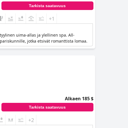
Tarkista saatavuus
+1
ylinen uima-allas ja ylellinen spa. All-
pariskunnille, jotka etsivät romanttista lomaa.
Alkaen 185 $
Tarkista saatavuus
+2