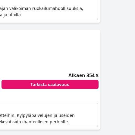
aajan valikoiman ruokailumahdollisuuksia,
ja tiloilla.
Alkaen 354 $
Tarkista saatavuus
etteihin. Kylpyläpalvelujen ja useiden
evät siitä ihanteellisen perheille.