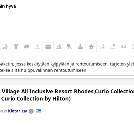
kee siitä mukavan ja kätevän valinnan Rodoksen-lomalle.
äin hyvä
-paketin, jossa keskitytään kylpylään ja rentoutumiseen, tarjoten yl
 tekee siitä huippuvalinnan rentoutumiseen.
 Village All Inclusive Resort Rhodes,Curio Collecti
 Curio Collection by Hilton)
kus
Kiotarissa