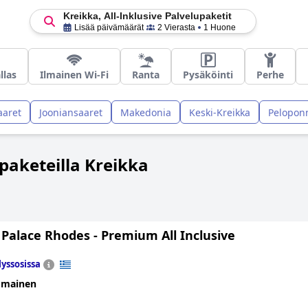
Kreikka, All-Inklusive Palvelupaketit
Lisää päivämäärät
2 Vierasta
1 Huone
llas
Ilmainen Wi-Fi
Ranta
Pysäköinti
Perhe
aaret
Jooniansaaret
Makedonia
Keski-Kreikka
Pelopon
upaketeilla Kreikka
 Palace Rhodes - Premium All Inclusive
lyssosissa
omainen