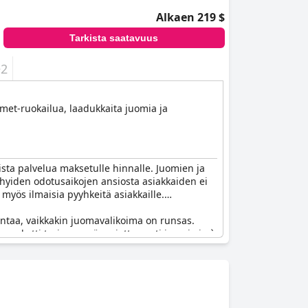
Alkaen 219 $
Tarkista saatavuus
+2
rmet-ruokailua, laadukkaita juomia ja
aista palvelua maksetulle hinnalle. Juomien ja
lyhyiden odotusaikojen ansiosta asiakkaiden ei
 myös ilmaisia pyyhkeitä asiakkaille.
rantaa, vaikkakin juomavalikoima on runsas.
ve -paketti tarjoaa myös rajattomasti juomia ja à
un ja hyvän hinta-laatusuhteen vuoksi. Yksi
aat kuitenkin kokivat, että hotelli muistutti
ia erinomaisena hotellina, jossa on oma ranta ja