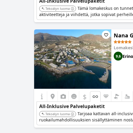
All-Inklusive Palvelupaketit
Tämä lomakeskus on tunnettu
Tekoälyn luoma
aktiviteetteja ja viihdettä, jotka sopivat perhei
Nana G
Lomakes
Erin
9,6
$
All-Inklusive Palvelupaketit
Tarjoaa kattavan all-inclus
Tekoälyn luoma
ruokailumahdollisuuksien sisällyttäminen nostaa