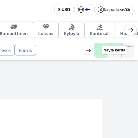
Kirjaudu sisään
$ USD
Romanttinen
Luksus
Kylpylä
Kuntosali
Häämat
nesos
Epirus
Näytä kartta