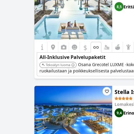
Eritt
8,5
$
All-Inklusive Palvelupaketit
Osana Grecotel LUXME -koko
Tekoälyn luoma
ruokailustaan ja poikkeuksellisesta palvelustaa
Stella 
Lomakes
Erin
9,4