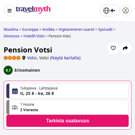
Maailma
>
Eurooppa
>
Kreikka
>
Aigeianmeren saaret
>
Sporadit
>
Alonissos
>
Hotellit Votsi
>
Pension Votsi
Pension Votsi
Votsi
,
Votsi
(
Näytä kartalla
)
Erinomainen
9.7
Tulopäivä - Lähtöpäivä
ti, 25 8 - ke, 26 8
1 Huone
2 Vierasta
Tarkista saatavuus