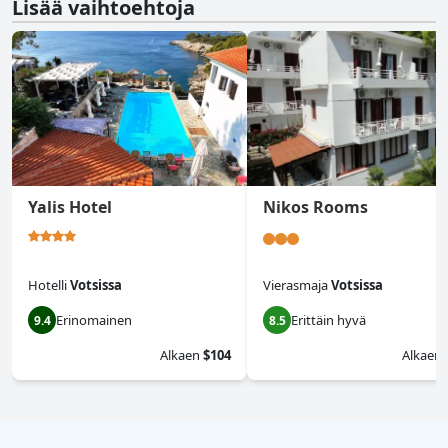
Lisää vaihtoehtoja
Yalis Hotel
Nikos Rooms
Hotelli
Votsissa
Vierasmaja
Votsissa
Erinomainen
Erittäin hyvä
9.4
8.5
Alkaen
$104
Alkaen