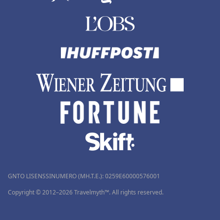
GNTO LISENSSINUMERO (MH.T.E.): 0259Ε60000576001
Copyright © 2012–2026 Travelmyth™. All rights reserved.