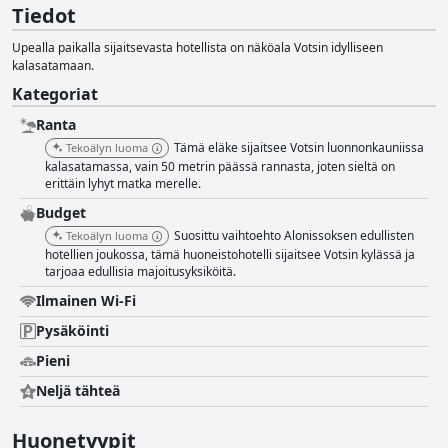
Tiedot
Upealla paikalla sijaitsevasta hotellista on näköala Votsin idylliseen
kalasatamaan.
Kategoriat
Ranta
Tämä eläke sijaitsee Votsin luonnonkauniissa
Tekoälyn luoma
kalasatamassa, vain 50 metrin päässä rannasta, joten sieltä on
erittäin lyhyt matka merelle.
Budget
Suosittu vaihtoehto Alonissoksen edullisten
Tekoälyn luoma
hotellien joukossa, tämä huoneistohotelli sijaitsee Votsin kylässä ja
tarjoaa edullisia majoitusyksiköitä.
Ilmainen Wi-Fi
Pysäköinti
Pieni
Neljä tähteä
Huonetyypit