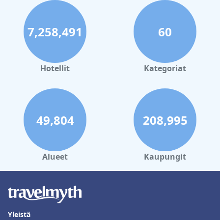
7,258,491
60
Hotellit
Kategoriat
49,804
208,995
Alueet
Kaupungit
Yleistä