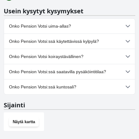
Usein kysytyt kysymykset
Onko Pension Votsi uima-allas?
Ei, Pension Votsi ei ole uima-allasta.
Onko Pension Votsi:ssä käytettävissä kylpylä?
Ei, Pension Votsi ei tarjoa kylpylää.
Onko Pension Votsi koiraystävällinen?
Ei, Pension Votsi ei salli koiria.
Onko Pension Votsi:ssä saatavilla pysäköintitilaa?
Kyllä, Pension Votsi tarjoaa pysäköintimahdollisuuden.
Onko Pension Votsi:ssä kuntosali?
Ei, Pension Votsi ei ole kuntosalia.
Sijainti
Näytä kartta