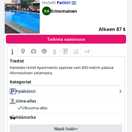
Hotelli
Patitiri
Erinomainen
9,6
Alkaen 87 $
Tarkista saatavuus
$
+4
Tiedot
Nereides Hotel Apartments sijaitsee vain 850 metrin päässä
Alonissoksen satamasta.
Kategoriat
Pysäköinti
Uima-allas
Ulkouima-allas
Häämatka
Näytä lisää