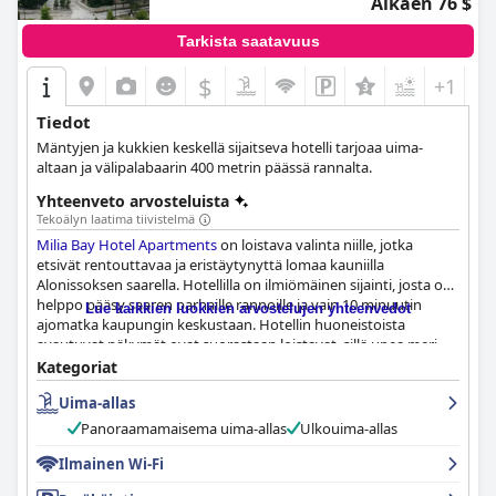
Alkaen 76 $
Tarkista saatavuus
$
+1
Tiedot
Mäntyjen ja kukkien keskellä sijaitseva hotelli tarjoaa uima-
altaan ja välipalabaarin 400 metrin päässä rannalta.
Yhteenveto arvosteluista
Tekoälyn laatima tiivistelmä
Milia Bay Hotel Apartments
on loistava valinta niille, jotka
etsivät rentouttavaa ja eristäytynyttä lomaa kauniilla
Alonissoksen saarella. Hotellilla on ilmiömäinen sijainti, josta on
helppo pääsy saaren parhaille rannoille ja vain 10 minuutin
Lue kaikkien luokkien arvostelujen yhteenvedot
ajomatka kaupungin keskustaan. Hotellin huoneistoista
avautuvat näkymät ovat suorastaan loistavat, sillä upea meri
näkyy jokaisesta huoneesta. Hotellin sijainti vehreässä
Kategoriat
ympäristössä tarjoaa rauhallisen ja rauhallisen ilmapiirin, joka
Uima-allas
sopii täydellisesti rentoutumiseen ja luonnon kauneudesta
nauttimiseen.
Panoraamamaisema uima-allas
Ulkouima-allas
Hotelli tarjoaa mukavan ja erittäin runsaan aamiaisen, joka
Ilmainen Wi-Fi
toimitetaan joka aamu vieraiden huoneeseen. Huoneet ovat