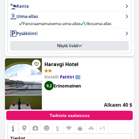
Ranta
Uima-allas
Panoraamamaisema uima-allas
Ulkouima-allas
Pysäköinti
Näytä lisää
Haravgi Hotel
Hotelli
Patitiri
Erinomainen
9,2
Alkaen 40 $
Tarkista saatavuus
$
+1
Tiedot