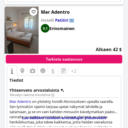
Mar Adentro
Hotelli
Patitiri
Erinomainen
9,1
Alkaen 42 $
Tarkista saatavuus
$
+2
Tiedot
Yhteenveto arvosteluista
Tekoälyn laatima tiivistelmä
Mar Adentro
on ylistetty hotelli Alonissoksen upealla saarella.
Sen lyömätön sijainti tarjoaa upeat näkymät lahdelle ja
satamaan, ja se on vain kahden minuutin kävelymatkan päässä
rannalta ja useista ravintoloista. Vieraat ylistävät avuliasta
Lue kaikkien luokkien arvostelujen yhteenvedot
henkilökuntaa, joka tekee kaikkensa, jotta heidän vierailunsa
olisi miellyttävä. Makuuhuoneet ovat moderneja, puhtaita ja