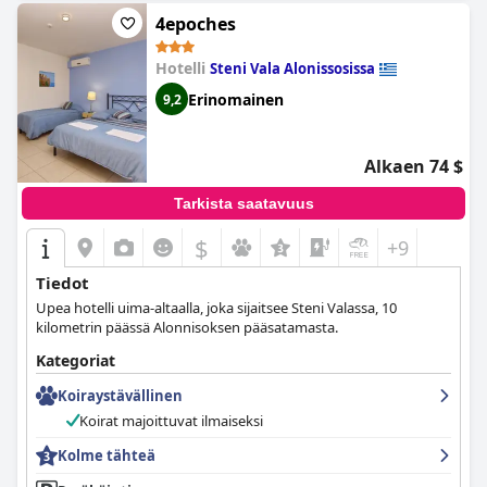
pieniä lapsia. Kaiken kaikkiaan Yalis-hotelli tarjoaa vieraille
4epoches
kauniin kokemuksen suurilla ja tilavilla huoneilla,
uskomattomilla näköaloilla ja unohtumattomilla kokemuksilla.
Hotelli
Steni Vala Alonissosissa
Erinomainen
9,2
Alkaen 74 $
Tarkista saatavuus
$
+9
Tiedot
Upea hotelli uima-altaalla, joka sijaitsee Steni Valassa, 10
kilometrin päässä Alonnisoksen pääsatamasta.
Kategoriat
Koiraystävällinen
Koirat majoittuvat ilmaiseksi
Kolme tähteä