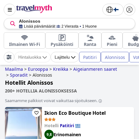
Alonissos
Lisää päivämäärät
2 Vierasta
1 Huone
Ilmainen Wi-Fi
Pysäköinti
Ranta
Pieni
Budg
Patitiri
Alonnisos
Vo
Hintaluokka
Lajittelu
Maailma
>
Eurooppa
>
Kreikka
>
Aigeianmeren saaret
>
Sporadit
>
Alonissos
Hotellit Alonissos
200+ HOTELLIA ALONISSOKSESSA
Saamamme palkkiot voivat vaikuttaa sijoitukseen.
Ikion Eco Boutique Hotel
Hotelli
Patitiri
Erinomainen
9,8