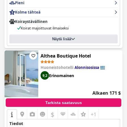
Pieni
Kolme tähteä
Koiraystävällinen
Koirat majoittuvat ilmaiseksi
Näytä lisää
Althea Boutique Hotel
Huoneistohotelli
Alonnisosissa
Erinomainen
9,2
Alkaen 171 $
Tarkista saatavuus
$
+1
Tiedot