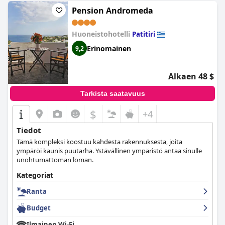
sijainnin, mukavuuden, ateriat, rantaan pääsyn ja kävelyretket
Pension Andromeda
rentouttavaa lomaa varten.
Huoneistohotelli
Patitiri
Erinomainen
9,2
Alkaen 48 $
Tarkista saatavuus
$
+4
Tiedot
Tämä kompleksi koostuu kahdesta rakennuksesta, joita
ympäröi kaunis puutarha. Ystävällinen ympäristö antaa sinulle
unohtumattoman loman.
Kategoriat
Ranta
Budget
Ilmainen Wi-Fi