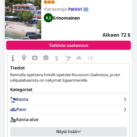
Vierasmaja
Patitiri
Erinomainen
9,3
Alkaen 72 $
Tarkista saatavuus
$
+5
Tiedot
Rannalla sijaitseva hotelli sijaitsee Rousoum Gialosissa, ja sen
välipalabaarista on näkymät Egeanmerelle.
Kategoriat
Ranta
Pieni
Ranta-alue
Näytä lisää