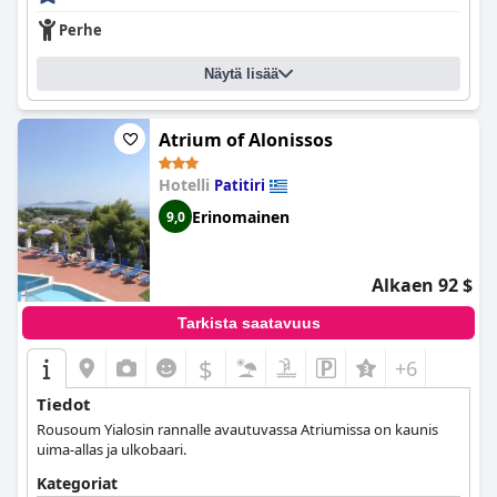
pysäköintitilaa.
Perhe
Kaiken kaikkiaan
Milia Bay Hotel Apartments
tarjoaa vierailleen
runsaan aamiaisen rauhallisella ilmapiirillään, moitteettomalla
Näytä lisää
siisteydellään, upealla merinäköalallaan, ystävällisellä
henkilökunnallaan ja upealla suolaisella uima-altaallaan. Se on
ihanteellinen valinta niille, jotka arvostavat
Atrium of Alonissos
pysäköintimukavuutta yhdistettynä poikkeuksellisiin
hotellipalveluihin.
Hotelli
Patitiri
Erinomainen
9,0
Alkaen 92 $
Tarkista saatavuus
$
+6
Tiedot
Rousoum Yialosin rannalle avautuvassa Atriumissa on kaunis
uima-allas ja ulkobaari.
Kategoriat