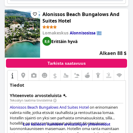
Alonissos Beach Bungalows And
Suites Hotel
Lomakeskus
Alonnisosissa
Erittäin hyvä
8,6
Alkaen 88 $
Tarkista saatavuus
$
Tiedot
Yhteenveto arvosteluista
Tekoälyn laatima tiivistelmä
Alonissos Beach Bungalows And Suites Hotel
on erinomainen
valinta niille, jotka etsivät rauhallista ja rentouttavaa lomaa.
Hotellin sijainti on yksi sen parhaista ominaisuuksista, sillä
hotellilla on oma ranta ja upeat näkymät Alonissoksen
Lue kaikkien luokkien arvostelujen yhteenvedot
luonnonkauniiseen maisemaan. Hotellin oma ranta mainitaan