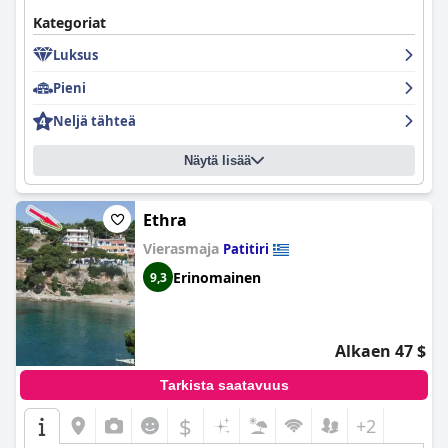
Kategoriat
Luksus
Pieni
Neljä tähteä
Näytä lisää
Ethra
Vierasmaja
Patitiri
Erinomainen
9,3
Alkaen 47 $
Tarkista saatavuus
$
+2