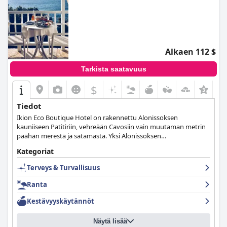
Alkaen 112 $
Tarkista saatavuus
$
Tiedot
Ikion Eco Boutique Hotel on rakennettu Alonissoksen
kauniiseen Patitiriin, vehreään Cavosiin vain muutaman metrin
päähän merestä ja satamasta. Yksi Alonissoksen
nykyaikaisimmista hotelleista ja ihanteellinen valinta
Kategoriat
huolettomalle lomalle.
Terveys & Turvallisuus
Ranta
Kestävyyskäytännöt
Näytä lisää