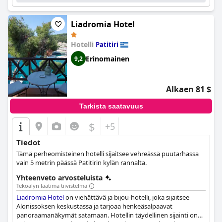
Liadromia Hotel
Hotelli
Patitiri
Erinomainen
9,2
Alkaen 81 $
Tarkista saatavuus
$
+5
Tiedot
Tämä perheomisteinen hotelli sijaitsee vehreässä puutarhassa
vain 5 metrin päässä Patitirin kylän rannalta.
Yhteenveto arvosteluista
Tekoälyn laatima tiivistelmä
Liadromia Hotel
on viehättävä ja bijou-hotelli, joka sijaitsee
Alonissoksen keskustassa ja tarjoaa henkeäsalpaavat
panoraamanäkymät satamaan. Hotellin täydellinen sijainti on