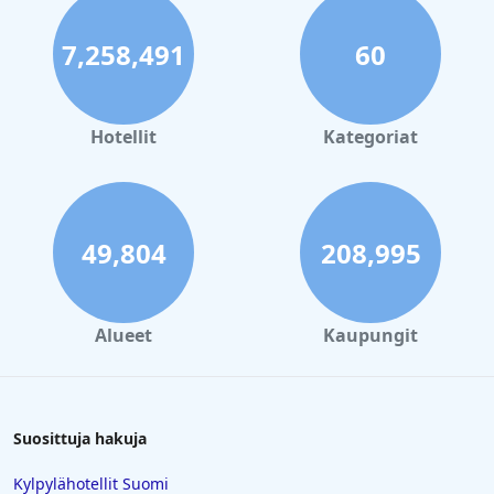
7,258,491
60
Hotellit
Kategoriat
49,804
208,995
Alueet
Kaupungit
Suosittuja hakuja
Kylpylähotellit Suomi