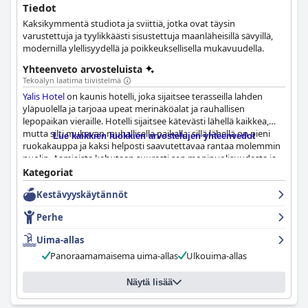
Tiedot
Kaksikymmentä studiota ja sviittiä, jotka ovat täysin
varustettuja ja tyylikkäästi sisustettuja maanläheisillä sävyillä,
modernilla ylellisyydellä ja poikkeuksellisella mukavuudella.
Yhteenveto arvosteluista
Tekoälyn laatima tiivistelmä
Yalis Hotel
on kaunis hotelli, joka sijaitsee terasseilla lahden
yläpuolella ja tarjoaa upeat merinäköalat ja rauhallisen
lepopaikan vieraille. Hotelli sijaitsee kätevästi lähellä kaikkea,
mutta silti mukavan rauhallisella paikalla, sillä lähellä on pieni
Lue kaikkien luokkien arvostelujen yhteenvedot
ruokakauppa ja kaksi helposti saavutettavaa rantaa molemmin
puolin. Aamiaista kehutaan suuresti sen monipuolisuudesta ja
laadusta, ja se tarjoillaan ainutlaatuisella verannalla tai kauniilla
Kategoriat
terassilla, josta on näkymät merelle. Huoneet ovat tilavia ja
Kestävyyskäytännöt
hyvin varusteltuja, ja ne tarjoavat vieraille mahdollisuuden
valmistaa omia aterioita ja nauttia kaikkialla olevasta
Perhe
ihastuttavasta sisustuksesta. Hotelli suhtautuu siisteyteen
vakavasti ja takaa vieraille turvallisen ja puhtaan ympäristön.
Uima-allas
Henkilökunta on poikkeuksellista, ja vieraat ovat toistuvasti
Panoraamamaisema uima-allas
Ulkouima-allas
kehuneet heidän avuliaisuuttaan, huomaavaisuuttaan ja
ystävällisyyttään. Uima-allas on oleskelun kohokohta, jossa on
hämmästyttävää ja virkistävää merivettä ja upeat näkymät
Näytä lisää
merelle. Hotelli on perheomisteinen ja -johtoinen, mikä tekee
siitä ystävällisen ja viihtyisän vaihtoehdon perheille, joissa on