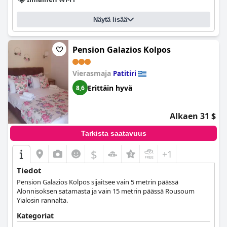
Näytä lisää
Pension Galazios Kolpos
Vierasmaja
Patitiri
Erittäin hyvä
8,6
Alkaen 31 $
Tarkista saatavuus
$
+1
Tiedot
Pension Galazios Kolpos sijaitsee vain 5 metrin päässä
Alonnisoksen satamasta ja vain 15 metrin päässä Rousoum
Yialosin rannalta.
Kategoriat