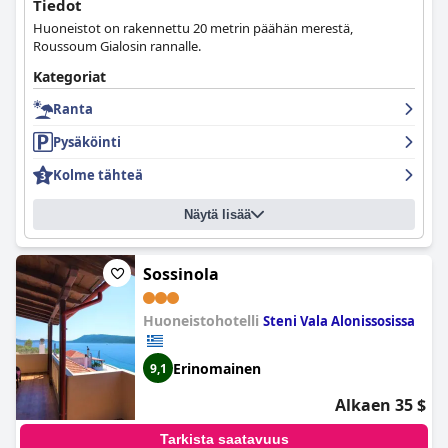
Tiedot
Huoneistot on rakennettu 20 metrin päähän merestä,
Roussoum Gialosin rannalle.
Kategoriat
Ranta
Pysäköinti
Kolme tähteä
Näytä lisää
Sossinola
Huoneistohotelli
Steni Vala Alonissosissa
Erinomainen
9,1
Alkaen 35 $
Tarkista saatavuus