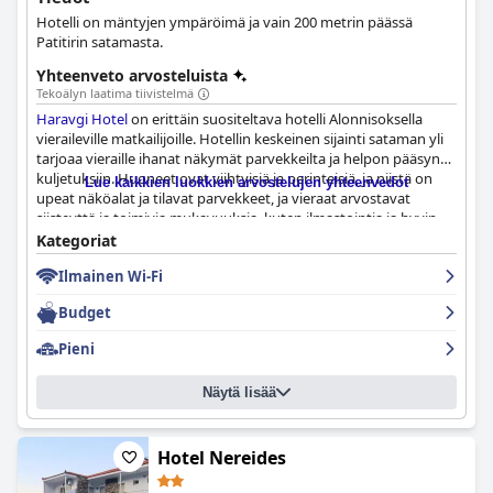
Hotelli on mäntyjen ympäröimä ja vain 200 metrin päässä
Patitirin satamasta.
Yhteenveto arvosteluista
Tekoälyn laatima tiivistelmä
Haravgi Hotel
on erittäin suositeltava hotelli Alonnisoksella
vieraileville matkailijoille. Hotellin keskeinen sijainti sataman yli
tarjoaa vieraille ihanat näkymät parvekkeilta ja helpon pääsyn
kuljetuksiin. Huoneet ovat viihtyisiä ja perinteisiä, ja niistä on
Lue kaikkien luokkien arvostelujen yhteenvedot
upeat näköalat ja tilavat parvekkeet, ja vieraat arvostavat
siisteyttä ja toimivia mukavuuksia, kuten ilmastointia ja hyvin
varustettuja keittiöitä. Hotelli erottuu poikkeuksellisen
Kategoriat
puhtautensa ansiosta, mikä tekee siitä huippuvalinnan vaativille
Ilmainen Wi-Fi
matkailijoille, jotka arvostavat siistiä ja hyvin hoidettua
ympäristöä. Henkilökunta on hämmästyttävää, erittäin
Budget
ystävällistä ja avuliasta, ja omistajat ovat asiantuntevia ja
intohimoisia saaren suhteen, ja he ovat aina valmiita antamaan
Pieni
neuvoja parhaista rannoista, retkistä ja kaupoista. Hotelli
sijaitsee kätevällä paikalla, on erittäin siisti ja hinnat ovat
Näytä lisää
kohtuulliset ja tarjoavat erinomaista vastinetta tarjotulle
vieraanvaraisuuden laadulle. Kaiken kaikkiaan
Haravgi Hotel
on
täydellinen kohde matkailijoille, jotka etsivät rentouttavaa
lomaa intiimissä ympäristössä lämpimien ja vieraanvaraisten
Hotel Nereides
isäntien kanssa.