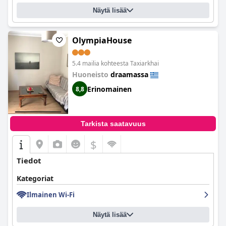
Näytä lisää
OlympiaHouse
5.4 mailia kohteesta Taxiarkhai
Huoneisto
draamassa
Erinomainen
8,8
Tarkista saatavuus
$
Tiedot
Kategoriat
Ilmainen Wi-Fi
Näytä lisää