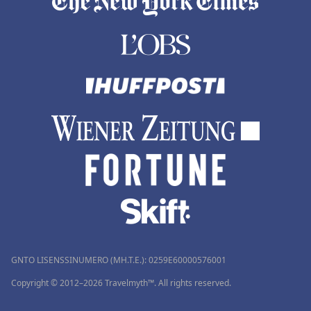
GNTO LISENSSINUMERO (MH.T.E.): 0259Ε60000576001
Copyright © 2012–2026 Travelmyth™. All rights reserved.