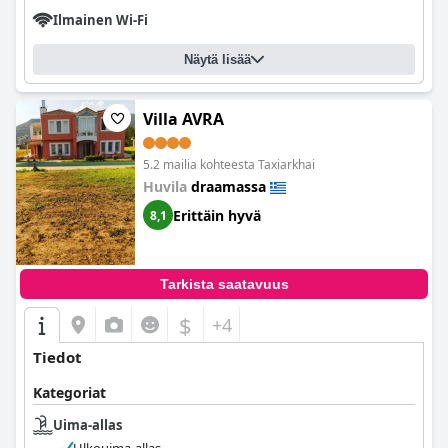
Ilmainen Wi-Fi
Näytä lisää
Villa AVRA
5.2 mailia kohteesta Taxiarkhai
Huvila
draamassa
Erittäin hyvä
8,1
Tarkista saatavuus
$
+4
Tiedot
Kategoriat
Uima-allas