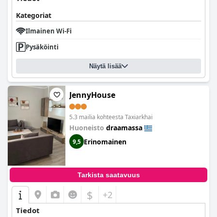
Kategoriat
Ilmainen Wi-Fi
Pysäköinti
Näytä lisää
JennyHouse
5.3 mailia kohteesta Taxiarkhai
Huoneisto
draamassa
Erinomainen
9,5
Tarkista saatavuus
$
+2
Tiedot