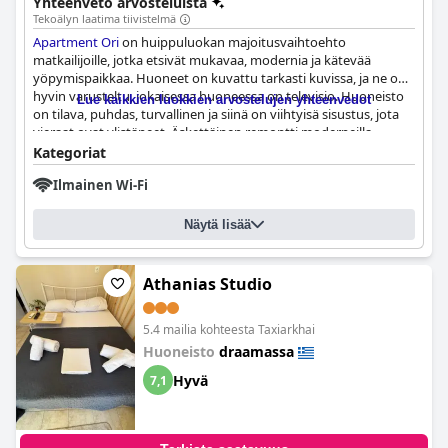
Yhteenveto arvosteluista
Tekoälyn laatima tiivistelmä
Apartment Ori
on huippuluokan majoitusvaihtoehto
matkailijoille, jotka etsivät mukavaa, modernia ja kätevää
yöpymispaikkaa. Huoneet on kuvattu tarkasti kuvissa, ja ne on
hyvin varusteltu, jokaisessa huoneessa on televisio. Huoneisto
Lue kaikkien luokkien arvostelujen yhteenvedot
on tilava, puhdas, turvallinen ja siinä on viihtyisä sisustus, jota
vieraat ovat ylistäneet. Äskettäinen remontti moderneilla
huonekaluilla ja väreillä on luonut ihanan ilmapiirin, jonka
Kategoriat
vieraat kokevat poikkeukselliseksi ja erittäin suositeltavaksi.
Ilmainen Wi-Fi
Siisteys on yksi hotellin tärkeimmistä prioriteeteista, ja vieraat
ovat ylistäneet sitä moitteettoman puhtaaksi, ja monet
arvostelijat ovat kehuneet siisteyttä sanoilla "uusi", "täydellisen
Näytä lisää
puhdas" ja "uskomattoman puhdas". Myös isäntiä on kehuttu
ystävällisyydestään, ja kaunis näköala on tehnyt vaikutuksen
moniin vieraisiin. Kaiken kaikkiaan
Apartment Ori
on
Athanias Studio
erinomainen valinta niille, jotka etsivät puhdasta, viihtyisää ja
turvallista majoitusta.
5.4 mailia kohteesta Taxiarkhai
Huoneisto
draamassa
Hyvä
7,1