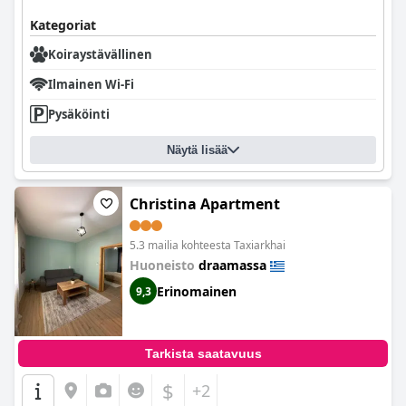
Kategoriat
Koiraystävällinen
Ilmainen Wi-Fi
Pysäköinti
Näytä lisää
Christina Apartment
5.3 mailia kohteesta Taxiarkhai
Huoneisto
draamassa
Erinomainen
9,3
Tarkista saatavuus
$
+2