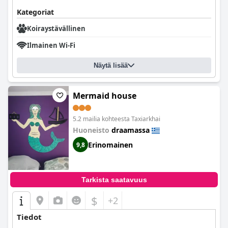
Kategoriat
Koiraystävällinen
Ilmainen Wi-Fi
Näytä lisää
Mermaid house
5.2 mailia kohteesta Taxiarkhai
Huoneisto
draamassa
Erinomainen
9,8
Tarkista saatavuus
$
+2
Tiedot