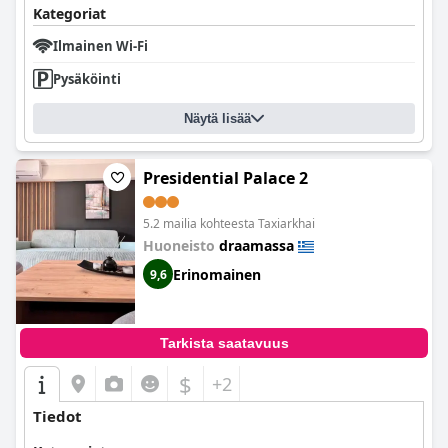
Kategoriat
Ilmainen Wi-Fi
Pysäköinti
Näytä lisää
Presidential Palace 2
5.2 mailia kohteesta Taxiarkhai
Huoneisto
draamassa
Erinomainen
9,6
Tarkista saatavuus
$
+2
Tiedot