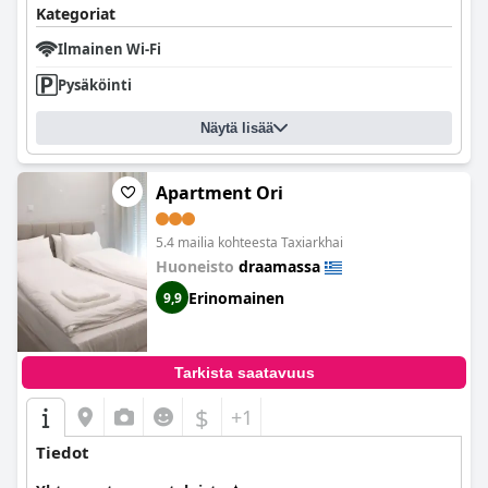
Apartment
on loistava tukikohta kaupunkiseikkailuun.
Kategoriat
Ilmainen Wi-Fi
Pysäköinti
Näytä lisää
Apartment Ori
5.4 mailia kohteesta Taxiarkhai
Huoneisto
draamassa
Erinomainen
9,9
Tarkista saatavuus
$
+1
Tiedot