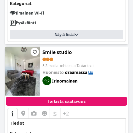
Kategoriat
Ilmainen Wi-Fi
Pysäköinti
Näytä lisää
Smile studio
5.3 mailia kohteesta Taxiarkhai
Huoneisto
draamassa
Erinomainen
9,2
Tarkista saatavuus
$
+2
Tiedot