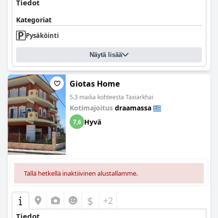
Tiedot
Kategoriat
Pysäköinti
Näytä lisää
Giotas Home
5.3 mailia kohteesta Taxiarkhai
Kotimajoitus
draamassa
Hyvä
7,6
Tällä hetkellä inaktiivinen alustallamme.
$
+2
Tiedot