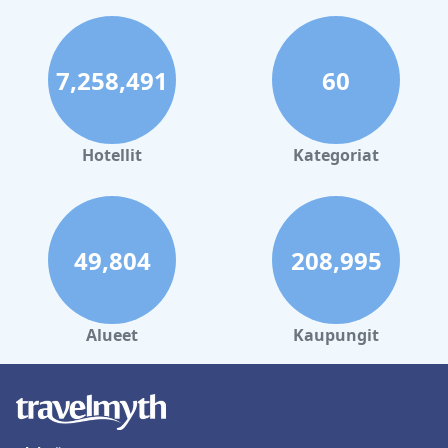
7,258,491
60
Hotellit
Kategoriat
49,804
208,995
Alueet
Kaupungit