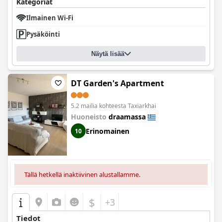
Kategoriat
Ilmainen Wi-Fi
Pysäköinti
Näytä lisää
DT Garden's Apartment
5.2 mailia kohteesta Taxiarkhai
Huoneisto
draamassa
Erinomainen
10
Tällä hetkellä inaktiivinen alustallamme.
$
+3
Tiedot