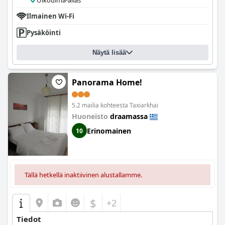
Ulkouima-allas
Ilmainen Wi-Fi
Pysäköinti
Näytä lisää
Panorama Home!
5.2 mailia kohteesta Taxiarkhai
Huoneisto
draamassa
Erinomainen
10
Tällä hetkellä inaktiivinen alustallamme.
$
+2
Tiedot