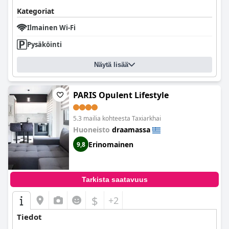
Kategoriat
Ilmainen Wi-Fi
Pysäköinti
Näytä lisää
PARIS Opulent Lifestyle
5.3 mailia kohteesta Taxiarkhai
Huoneisto
draamassa
Erinomainen
9,8
Tarkista saatavuus
$
+2
Tiedot