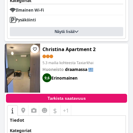
Kategoriat
Ilmainen Wi-Fi
Pysäköinti
Näytä lisää
Christina Apartment 2
5.3 mailia kohteesta Taxiarkhai
Huoneisto
draamassa
Erinomainen
9,6
Tarkista saatavuus
$
+1
Tiedot
Kategoriat