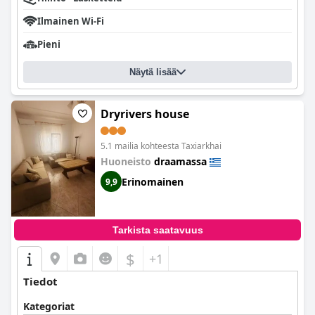
Ilmainen Wi-Fi
Pieni
Näytä lisää
Dryrivers house
5.1 mailia kohteesta Taxiarkhai
Huoneisto
draamassa
Erinomainen
9,9
Tarkista saatavuus
$
+1
Tiedot
Kategoriat