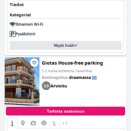
Tiedot
Kategoriat
Ilmainen Wi-Fi
Pysäköinti
Näytä lisää
Giotas House-free parking
5.3 mailia kohteesta Taxiarkhai
Kotimajoitus
draamassa
Arvioitu
3,9
Tarkista saatavuus
$
+1