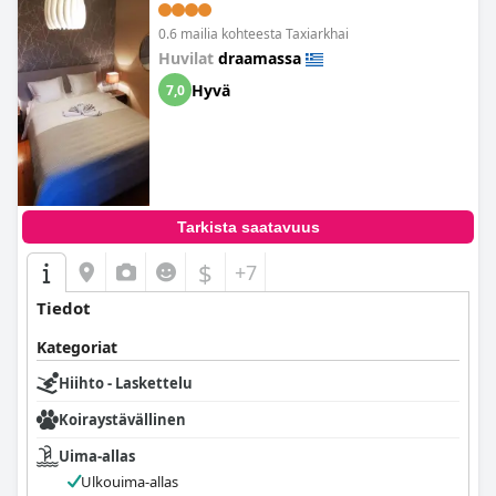
0.6 mailia kohteesta Taxiarkhai
Huvilat
draamassa
Hyvä
7,0
Tarkista saatavuus
$
+7
Tiedot
Kategoriat
Hiihto - Laskettelu
Koiraystävällinen
Uima-allas
Ulkouima-allas