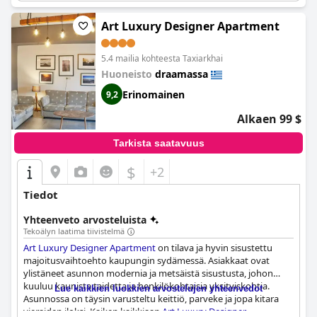
Art Luxury Designer Apartment
5.4 mailia kohteesta Taxiarkhai
Huoneisto
draamassa
Erinomainen
9,2
Alkaen 99 $
Tarkista saatavuus
$
+2
Tiedot
Yhteenveto arvosteluista
Tekoälyn laatima tiivistelmä
Art Luxury Designer Apartment
on tilava ja hyvin sisustettu
majoitusvaihtoehto kaupungin sydämessä. Asiakkaat ovat
ylistäneet asunnon modernia ja metsäistä sisustusta, johon
kuuluu kaunista taidetta ja henkilökohtaisia yksityiskohtia.
Lue kaikkien luokkien arvostelujen yhteenvedot
Asunnossa on täysin varusteltu keittiö, parveke ja jopa kitara
vieraiden iloksi. Kaiken kaikkiaan
Art Luxury Designer