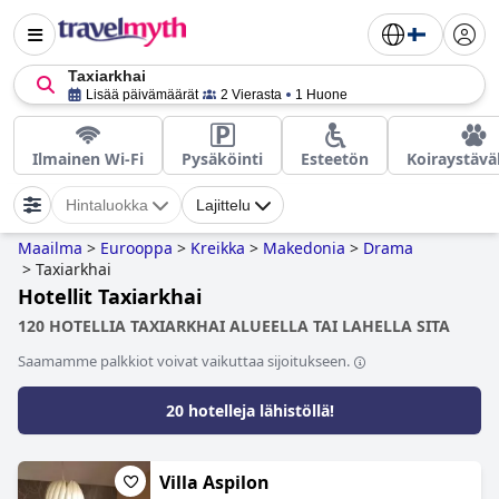
Taxiarkhai
Lisää päivämäärät
2 Vierasta
1 Huone
Ilmainen Wi-Fi
Pysäköinti
Esteetön
Koiraystävä
Hintaluokka
Lajittelu
Maailma
>
Eurooppa
>
Kreikka
>
Makedonia
>
Drama
>
Taxiarkhai
Hotellit Taxiarkhai
120 HOTELLIA TAXIARKHAI ALUEELLA TAI LAHELLA SITA
Saamamme palkkiot voivat vaikuttaa sijoitukseen.
20 hotelleja lähistöllä!
Villa Aspilon