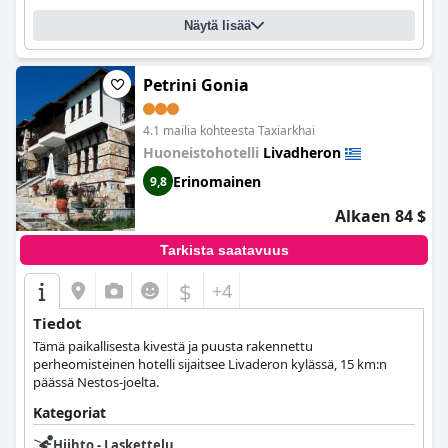
Näytä lisää
Petrini Gonia
4.1 mailia kohteesta Taxiarkhai
Huoneistohotelli
Livadheron
Erinomainen
9,8
Alkaen 84 $
Tarkista saatavuus
$
+4
Tiedot
Tämä paikallisesta kivestä ja puusta rakennettu
perheomisteinen hotelli sijaitsee Livaderon kylässä, 15 km:n
päässä Nestos-joelta.
Kategoriat
Hiihto - Laskettelu