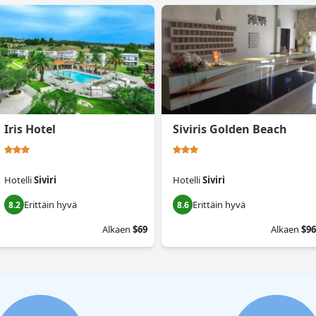
Iris Hotel
Siviris Golden Beach
Hotelli
Siviri
Hotelli
Siviri
Erittäin hyvä
Erittäin hyvä
8.2
8.6
Alkaen
$69
Alkaen
$96