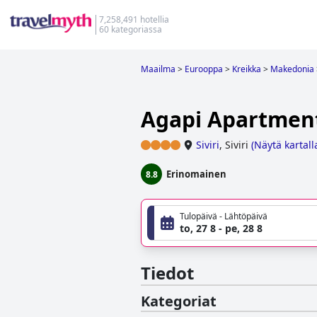
7,258,491 hotellia
60 kategoriassa
Maailma
>
Eurooppa
>
Kreikka
>
Makedonia
Agapi Apartmen
Siviri
,
Siviri
(
Näytä kartall
Erinomainen
8.8
Tulopäivä - Lähtöpäivä
to, 27 8 - pe, 28 8
Tiedot
Kategoriat