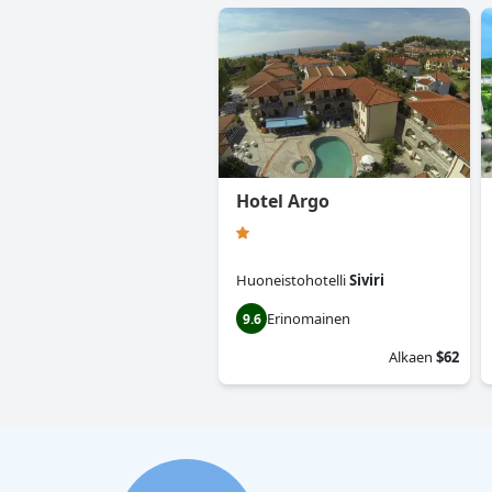
Hotel Argo
Huoneistohotelli
Siviri
Erinomainen
9.6
Alkaen
$62