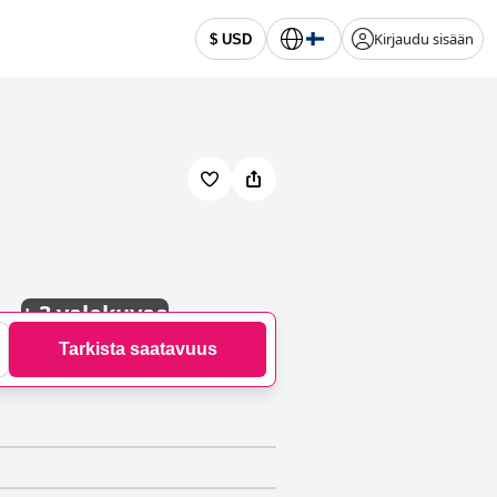
Kirjaudu sisään
$ USD
+
3 valokuvaa
Tarkista saatavuus