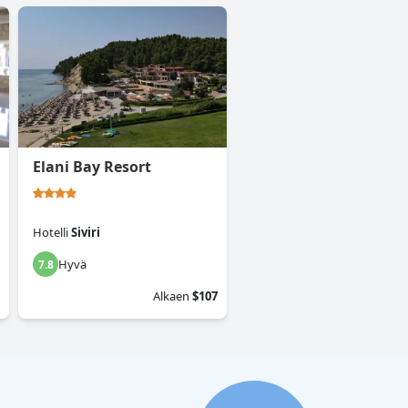
Elani Bay Resort
Hotelli
Siviri
Hyvä
7.8
Alkaen
$107