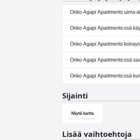
Onko Agapi Apartments uima-a
Ei, Agapi Apartments ei ole uim
Onko Agapi Apartments:ssä käyt
Ei, Agapi Apartments ei tarjoa 
Onko Agapi Apartments koirays
Ei, Agapi Apartments ei salli ko
Onko Agapi Apartments:ssä saat
Kyllä, Agapi Apartments tarjo
Onko Agapi Apartments:ssä kun
Ei, Agapi Apartments ei ole ku
Sijainti
Näytä kartta
Lisää vaihtoehtoja