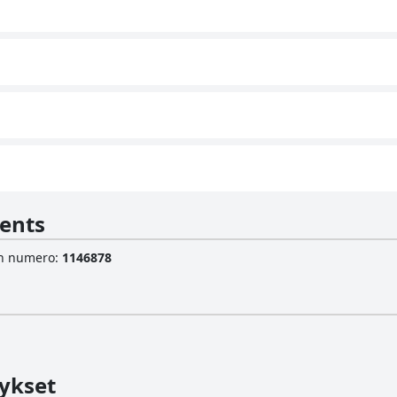
ents
sen numero
:
1146878
ykset