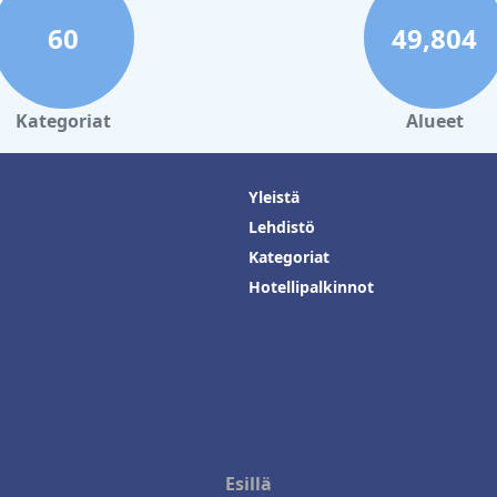
60
49,804
Kategoriat
Alueet
Yleistä
Lehdistö
Kategoriat
Hotellipalkinnot
Esillä