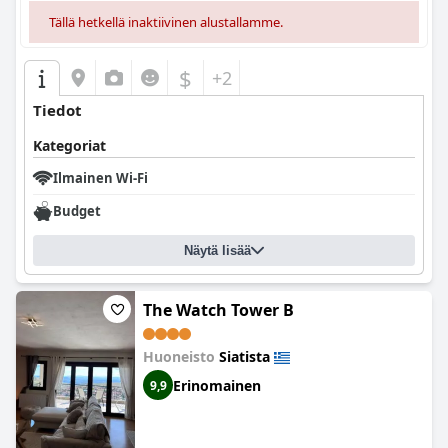
Tällä hetkellä inaktiivinen alustallamme.
$
+2
Tiedot
Kategoriat
Ilmainen Wi-Fi
Budget
Näytä lisää
The Watch Tower B
Huoneisto
Siatista
Erinomainen
9,9