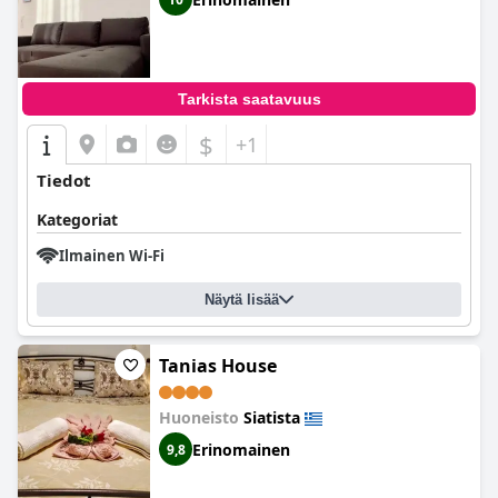
Tarkista saatavuus
$
+1
Tiedot
Kategoriat
Ilmainen Wi-Fi
Näytä lisää
Tanias House
Huoneisto
Siatista
Erinomainen
9,8