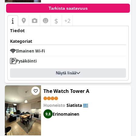
Tarkista saatavuus
$
+2
Tiedot
Kategoriat
Ilmainen Wi-Fi
Pysäköinti
Näytä lisää
The Watch Tower A
Huoneisto
Siatista
Erinomainen
9,8