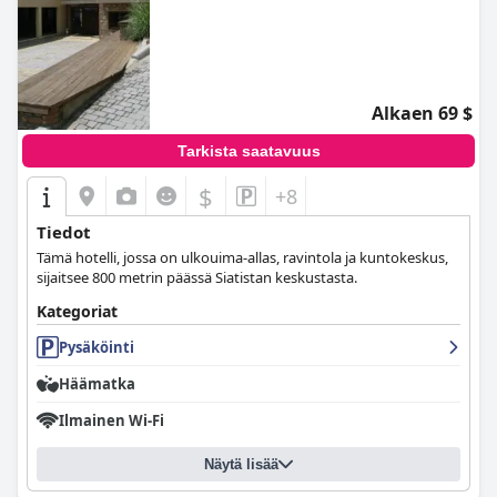
Alkaen 69 $
Tarkista saatavuus
$
+8
Tiedot
Tämä hotelli, jossa on ulkouima-allas, ravintola ja kuntokeskus,
sijaitsee 800 metrin päässä Siatistan keskustasta.
Kategoriat
Pysäköinti
Häämatka
Ilmainen Wi-Fi
Näytä lisää