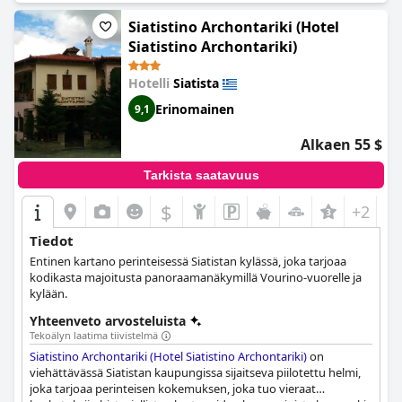
Siatistino Archontariki (Hotel
Siatistino Archontariki)
Hotelli
Siatista
Erinomainen
9,1
Alkaen 55 $
Tarkista saatavuus
$
+2
Tiedot
Entinen kartano perinteisessä Siatistan kylässä, joka tarjoaa
kodikasta majoitusta panoraamanäkymillä Vourino-vuorelle ja
kylään.
Yhteenveto arvosteluista
Tekoälyn laatima tiivistelmä
Siatistino Archontariki (Hotel Siatistino Archontariki)
on
viehättävässä Siatistan kaupungissa sijaitseva piilotettu helmi,
joka tarjoaa perinteisen kokemuksen, joka tuo vieraat