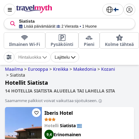
Siatista
Lisää päivämäärät
2 Vierasta
1 Huone
Ilmainen Wi-Fi
Pysäköinti
Pieni
Kolme tähteä
Hintaluokka
Lajittelu
Maailma
>
Eurooppa
>
Kreikka
>
Makedonia
>
Kozani
>
Siatista
Hotellit Siatista
14 HOTELLIA SIATISTA ALUEELLA TAI LAHELLA SITA
Saamamme palkkiot voivat vaikuttaa sijoitukseen.
Iberis Hotel
Hotelli
Siatista
Erinomainen
9,4