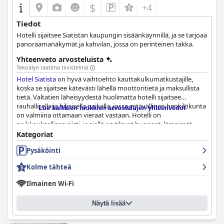
$
+4
Tiedot
Hotelli sijaitsee Siatistan kaupungin sisäänkäynnillä, ja se tarjoaa
panoraamanäkymät ja kahvilan, jossa on perinteinen takka.
Yhteenveto arvosteluista
Tekoälyn laatima tiivistelmä
Hotel Siatista
on hyvä vaihtoehto kauttakulkumatkustajille,
koska se sijaitsee kätevästi lähellä moottoritietä ja maksullista
tietä. Valtatien läheisyydestä huolimatta hotelli sijaitsee
rauhallisella ja hiljaisella paikalla, jossa ystävällinen henkilökunta
Lue kaikkien luokkien arvostelujen yhteenvedot
on valmiina ottamaan vieraat vastaan. Hotelli on
poikkeuksellisen siisti, ja siellä on tilavat huoneet, lämpimät
suihkut ja lämmitys. Siivoushenkilökunta kiinnittää huomiota
Kategoriat
pieniin yksityiskohtiin ja varmistaa, että jopa vuodevaatteet ja
Pysäköinti
pyyhkeet ovat täysin puhtaat. Hotellin asiakaspalvelu on myös
huomionarvoista, ja vieraat kehuvat ystävällistä ilmapiiriä ja
Kolme tähteä
viihtyisää ympäristöä. Henkilökunta on avuliasta ja ystävällistä,
ja se asettaa vieraiden mukavuuden ja turvallisuuden etusijalle.
Ilmainen Wi-Fi
Tarjottu herkullinen aamiainen lisää yleistä positiivista
kokemusta. Jopa yöllä saapuvat toivotettiin ystävällisesti
Näytä lisää
tervetulleiksi, mikä takaa miellyttävän oleskelun
Hotel Siatista
-
hotellissa.