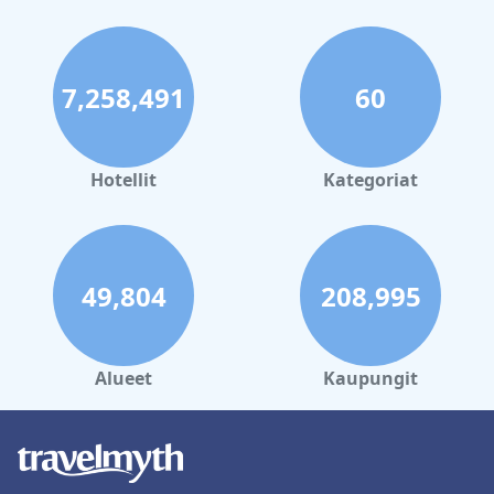
7,258,491
60
Hotellit
Kategoriat
49,804
208,995
Alueet
Kaupungit