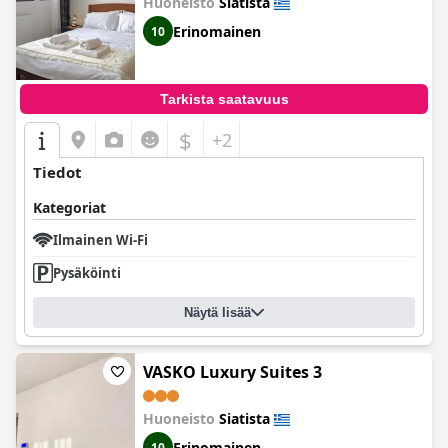
Huoneisto
Siatista
Erinomainen
10
Tarkista saatavuus
$
+2
Tiedot
Kategoriat
Ilmainen Wi-Fi
Pysäköinti
Näytä lisää
VASKO Luxury Suites 3
Huoneisto
Siatista
Erinomainen
10