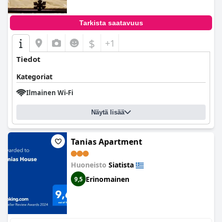
Tarkista saatavuus
$
+1
Tiedot
Kategoriat
Ilmainen Wi-Fi
Näytä lisää
Tanias Apartment
Huoneisto
Siatista
Erinomainen
9,5