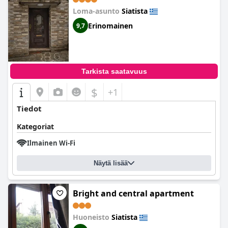
Loma-asunto
Siatista
Erinomainen
9,7
Tarkista saatavuus
$
+1
Tiedot
Kategoriat
Ilmainen Wi-Fi
Näytä lisää
Bright and central apartment
Huoneisto
Siatista