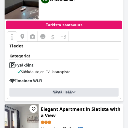
Tarkista saatavuus
$
+3
Tiedot
Kategoriat
Pysäköinti
Sähköautojen EV- latauspiste
Ilmainen Wi-Fi
Näytä lisää
Elegant Apartment in Siatista with
a View