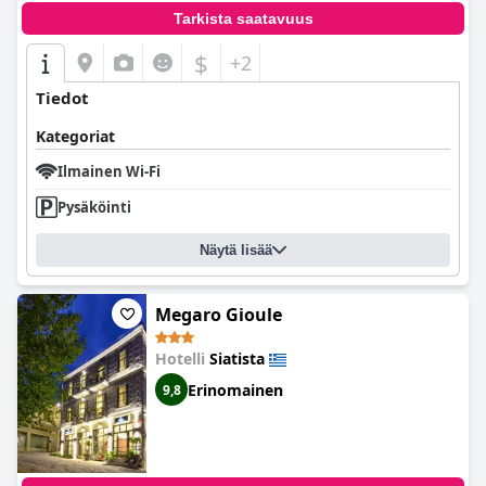
Tarkista saatavuus
$
+2
Tiedot
Kategoriat
Ilmainen Wi-Fi
Pysäköinti
Näytä lisää
Megaro Gioule
Hotelli
Siatista
Erinomainen
9,8