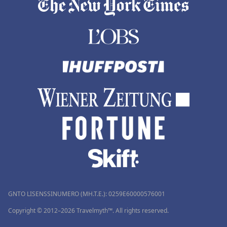
GNTO LISENSSINUMERO (MH.T.E.): 0259Ε60000576001
Copyright © 2012–2026 Travelmyth™. All rights reserved.