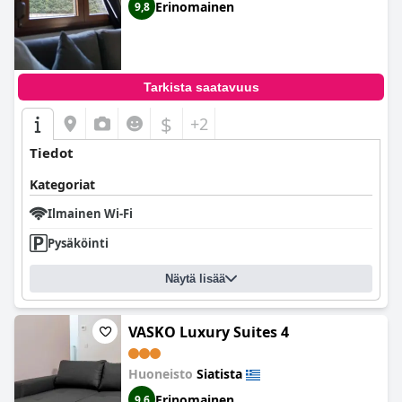
Erinomainen
9,8
Tarkista saatavuus
$
+2
Tiedot
Kategoriat
Ilmainen Wi-Fi
Pysäköinti
Näytä lisää
VASKO Luxury Suites 4
Huoneisto
Siatista
Erinomainen
9,6