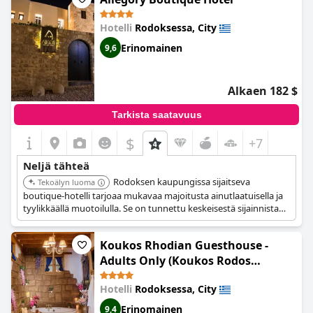
Hotelli
Rodoksessa, City
Erinomainen
9,6
Alkaen 182 $
Tarkista saatavuus
$
+7
Neljä tähteä
Rodoksen kaupungissa sijaitseva
Tekoälyn luoma
boutique-hotelli tarjoaa mukavaa majoitusta ainutlaatuisella ja
tyylikkäällä muotoilulla. Se on tunnettu keskeisestä sijainnistaan
ja henkilökohtaisesta palvelustaan.
Koukos Rhodian Guesthouse -
Adults Only (Koukos Rodos
Boutique Hotel & Spa - Adults
Hotelli
Rodoksessa, City
Only)
Erinomainen
9,4