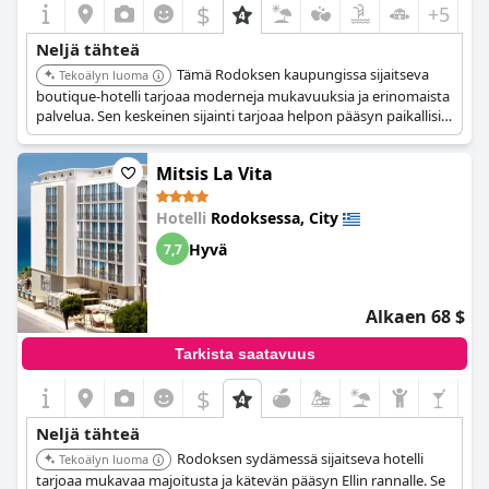
$
+5
Neljä tähteä
Tämä Rodoksen kaupungissa sijaitseva
Tekoälyn luoma
boutique-hotelli tarjoaa moderneja mukavuuksia ja erinomaista
palvelua. Sen keskeinen sijainti tarjoaa helpon pääsyn paikallisiin
nähtävyyksiin ja ruokailumahdollisuuksiin. Hotellin tyylikäs
muotoilu ja mukavat majoitustilat takaavat miellyttävän
Mitsis La Vita
oleskelun.
Hotelli
Rodoksessa, City
Hyvä
7,7
Alkaen 68 $
Tarkista saatavuus
$
Neljä tähteä
Rodoksen sydämessä sijaitseva hotelli
Tekoälyn luoma
tarjoaa mukavaa majoitusta ja kätevän pääsyn Ellin rannalle. Se