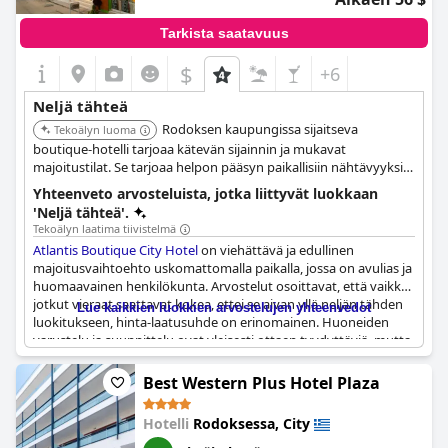
Tarkista saatavuus
$
+6
Neljä tähteä
Rodoksen kaupungissa sijaitseva
Tekoälyn luoma
boutique-hotelli tarjoaa kätevän sijainnin ja mukavat
majoitustilat. Se tarjoaa helpon pääsyn paikallisiin nähtävyyksiin
ja ruokailumahdollisuuksiin. Hotellin henkilökohtainen palvelu
Yhteenveto arvosteluista, jotka liittyvät luokkaan
ja keskeinen sijainti tekevät siitä sopivan valinnan kaupunkiin
'Neljä tähteä'.
tutustumiseen.
Tekoälyn laatima tiivistelmä
Atlantis Boutique City Hotel
on viehättävä ja edullinen
majoitusvaihtoehto uskomattomalla paikalla, jossa on avulias ja
huomaavainen henkilökunta. Arvostelut osoittavat, että vaikka
jotkut vieraat saattavat kokea, ettei se aivan yllä neljän tähden
Lue kaikkien luokkien arvostelujen yhteenvedot
luokitukseen, hinta-laatusuhde on erinomainen. Huoneiden
varustelu ja suunnittelu ovat yleisesti ottaen tyydyttäviä, mutta
jotkut vieraat olivat pettyneitä maksuttomien kylpyhuoneen
hygieniatuotteiden puuttumiseen. Vaikka hotelli ei ole
Best Western Plus Hotel Plaza
täydellinen, sen kerrotaan olevan siisti ja hyvin hoidettu. Kaiken
kaikkiaan Atlantis on vankka valinta matkailijoille, jotka etsivät
Hotelli
Rodoksessa, City
edullisempaa boutique-hotellivaihtoehtoa erinomaisella