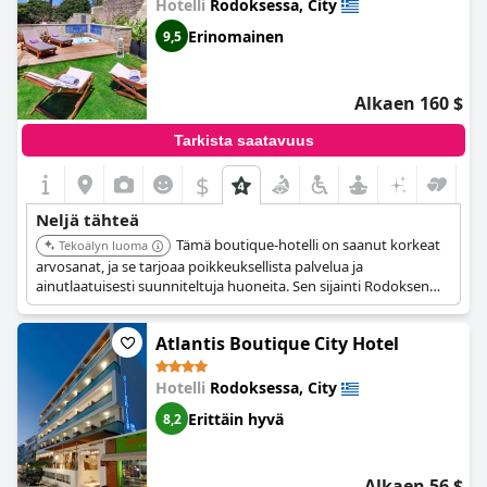
Hotelli
Rodoksessa, City
Erinomainen
9,5
Alkaen 160 $
Tarkista saatavuus
$
Neljä tähteä
Tämä boutique-hotelli on saanut korkeat
Tekoälyn luoma
arvosanat, ja se tarjoaa poikkeuksellista palvelua ja
ainutlaatuisesti suunniteltuja huoneita. Sen sijainti Rodoksen
kaupungissa tarjoaa helpon pääsyn paikallisiin nähtävyyksiin.
Hotellin taiteellinen tunnelma ja huomio yksityiskohtiin luovat
Atlantis Boutique City Hotel
ikimuistoisen ja mukavan oleskelun.
Hotelli
Rodoksessa, City
Erittäin hyvä
8,2
Alkaen 56 $