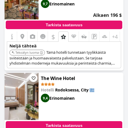
Erinomainen
9,7
Alkaen 196 $
Tarkista saatavuus
$
+4
Neljä tähteä
Tämä hotelli tunnetaan tyylikkäistä
Tekoälyn luoma
sviiteistään ja huomaavaisesta palvelustaan. Se tarjoaa
yhdistelmän moderneja mukavuuksia ja perinteistä charmia,
mikä takaa mukavan ja ikimuistoisen oleskelun.
The Wine Hotel
Hotelli
Rodoksessa, City
Erinomainen
9,4
Tarkista saatavuus