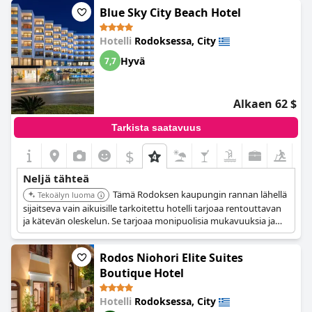
tutkimuspäivän jälkeen. Päivitä merinäköalahuoneeseen
Blue Sky City Beach Hotel
saadaksesi lisää ylellisyyttä. Kaiken kaikkiaan
Ibiscus Hotel
tarjoaa mukavan ja rauhallisen kokemuksen kaikille vieraille.
Hotelli
Rodoksessa, City
Hyvä
7,7
Alkaen 62 $
Tarkista saatavuus
$
+6
Neljä tähteä
Tämä Rodoksen kaupungin rannan lähellä
Tekoälyn luoma
sijaitseva vain aikuisille tarkoitettu hotelli tarjoaa rentouttavan
ja kätevän oleskelun. Se tarjoaa monipuolisia mukavuuksia ja
modernin ilmapiirin. Hotellin erinomainen sijainti ja
keskittyminen aikuisiin vieraisiin tekevät siitä suositun valinnan.
Rodos Niohori Elite Suites
Boutique Hotel
Hotelli
Rodoksessa, City