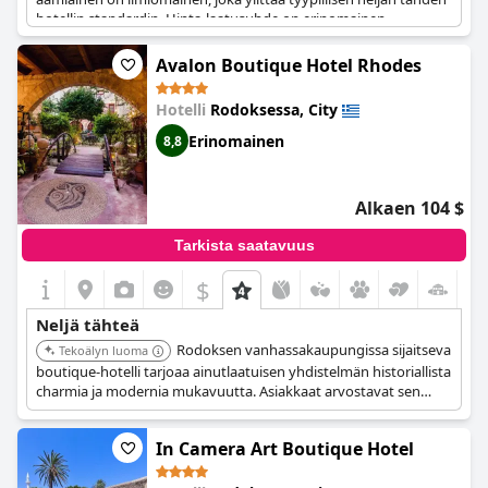
hotellin standardin. Hinta-laatusuhde on erinomainen.
Negatiivisia arvosteluja ei löytynyt. Joidenkin vieraiden mielestä
aamiaisen laatu ei kuitenkaan vastannut neljän tähden hotellin
Avalon Boutique Hotel Rhodes
tasoa. Kaiken kaikkiaan hotelli on erittäin suositeltava, sillä sen
sijainti on loistava ja tilat ovat huippuluokkaa.
Hotelli
Rodoksessa, City
Erinomainen
8,8
Alkaen 104 $
Tarkista saatavuus
$
+4
Neljä tähteä
Rodoksen vanhassakaupungissa sijaitseva
Tekoälyn luoma
boutique-hotelli tarjoaa ainutlaatuisen yhdistelmän historiallista
charmia ja modernia mukavuutta. Asiakkaat arvostavat sen
keskeistä sijaintia ja henkilökohtaista palvelua. Hotellin
omaleimainen luonne ja yksityiskohtiin kiinnitetty huomio
In Camera Art Boutique Hotel
luovat unohtumattoman kokemuksen.