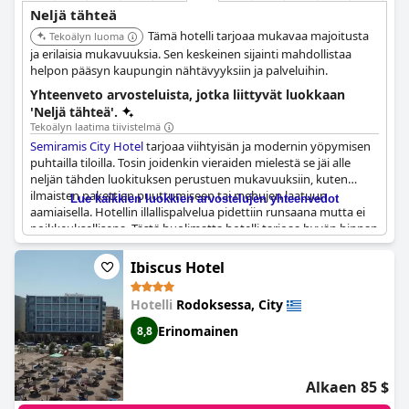
Neljä tähteä
Tämä hotelli tarjoaa mukavaa majoitusta
Tekoälyn luoma
ja erilaisia mukavuuksia. Sen keskeinen sijainti mahdollistaa
helpon pääsyn kaupungin nähtävyyksiin ja palveluihin.
Yhteenveto arvosteluista, jotka liittyvät luokkaan
'Neljä tähteä'.
Tekoälyn laatima tiivistelmä
Semiramis City Hotel
tarjoaa viihtyisän ja modernin yöpymisen
puhtailla tiloilla. Tosin joidenkin vieraiden mielestä se jäi alle
neljän tähden luokituksen perustuen mukavuuksiin, kuten
ilmaisten pakettien puuttumiseen tai mehujen laatuun
Lue kaikkien luokkien arvostelujen yhteenvedot
aamiaisella. Hotellin illallispalvelua pidettiin runsaana mutta ei
poikkeuksellisena. Tästä huolimatta hotelli tarjoaa hyvän hinnan
arvoonsa nähden ja kaiken kaikkiaan miellyttävän oleskelun
hyvin hoidetussa laitoksessa.
Ibiscus Hotel
Hotelli
Rodoksessa, City
Erinomainen
8,8
Alkaen 85 $