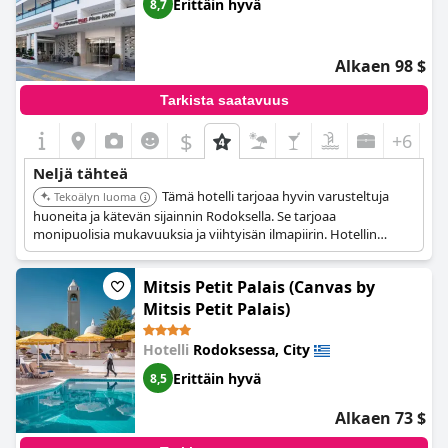
paikalla.
Erittäin hyvä
8,7
Alkaen 98 $
Tarkista saatavuus
$
+6
Neljä tähteä
Tämä hotelli tarjoaa hyvin varusteltuja
Tekoälyn luoma
huoneita ja kätevän sijainnin Rodoksella. Se tarjoaa
monipuolisia mukavuuksia ja viihtyisän ilmapiirin. Hotellin
luotettava palvelu ja keskeinen sijainti tekevät siitä sopivan
valinnan niin liike- kuin vapaa-ajan matkailijoille.
Mitsis Petit Palais (Canvas by
Mitsis Petit Palais)
Hotelli
Rodoksessa, City
Erittäin hyvä
8,5
Alkaen 73 $