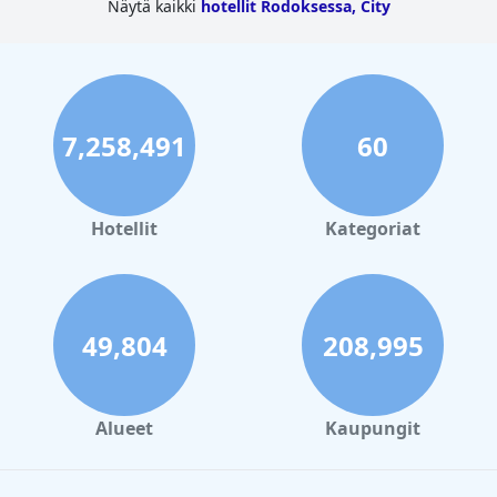
Näytä kaikki
hotellit Rodoksessa, City
7,258,491
60
Hotellit
Kategoriat
49,804
208,995
Alueet
Kaupungit