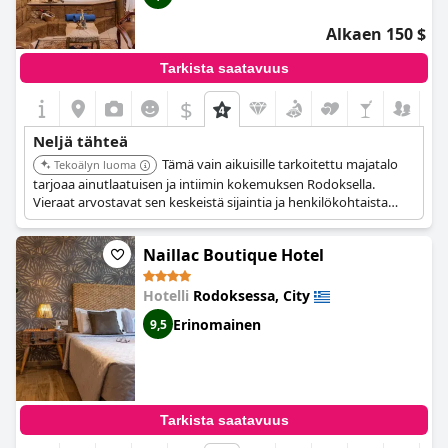
Alkaen 150 $
Tarkista saatavuus
$
+4
Neljä tähteä
Tämä vain aikuisille tarkoitettu majatalo
Tekoälyn luoma
tarjoaa ainutlaatuisen ja intiimin kokemuksen Rodoksella.
Vieraat arvostavat sen keskeistä sijaintia ja henkilökohtaista
palvelua. Majatalon viehättävä ilmapiiri ja mukavat majoitukset
tekevät siitä suositun valinnan pariskunnille.
Naillac Boutique Hotel
Hotelli
Rodoksessa, City
Erinomainen
9,5
Tarkista saatavuus