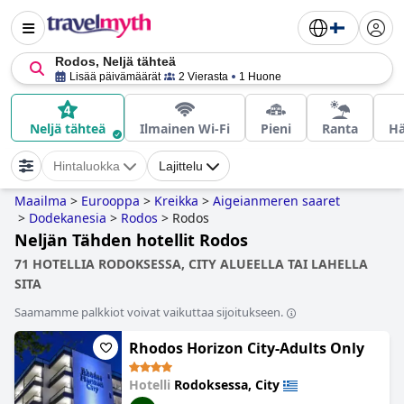
Rodos, Neljä tähteä
Lisää päivämäärät
2 Vierasta
1 Huone
Neljä tähteä
Ilmainen Wi-Fi
Pieni
Ranta
H
Hintaluokka
Lajittelu
Maailma
>
Eurooppa
>
Kreikka
>
Aigeianmeren saaret
>
Dodekanesia
>
Rodos
>
Rodos
Neljän Tähden hotellit Rodos
71 HOTELLIA RODOKSESSA, CITY ALUEELLA TAI LAHELLA
SITA
Saamamme palkkiot voivat vaikuttaa sijoitukseen.
Rhodos Horizon City-Adults Only
Hotelli
Rodoksessa, City