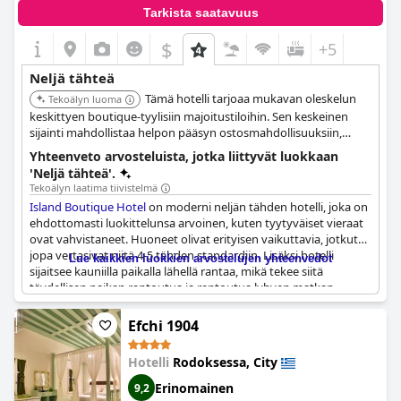
Tarkista saatavuus
$
+5
Neljä tähteä
Tämä hotelli tarjoaa mukavan oleskelun
Tekoälyn luoma
keskittyen boutique-tyylisiin majoitustiloihin. Sen keskeinen
sijainti mahdollistaa helpon pääsyn ostosmahdollisuuksiin,
ruokailupaikkoihin ja kulttuurikohteisiin.
Yhteenveto arvosteluista, jotka liittyvät luokkaan
'Neljä tähteä'.
Tekoälyn laatima tiivistelmä
Island Boutique Hotel
on moderni neljän tähden hotelli, joka on
ehdottomasti luokittelunsa arvoinen, kuten tyytyväiset vieraat
ovat vahvistaneet. Huoneet olivat erityisen vaikuttavia, jotkut
jopa vertasivat niitä 4-5 tähden standardiin. Lisäksi hotelli
Lue kaikkien luokkien arvostelujen yhteenvedot
sijaitsee kauniilla paikalla lähellä rantaa, mikä tekee siitä
täydellisen paikan rentoutua ja rentoutua lyhyen matkan
aikana. Huoneiden edullinen hinta on myös miellyttävä yllätys,
joten se tarjoaa loistavaa vastinetta rahalle. Asiakkaat
Efchi 1904
suosittelevat tätä hotellia lämpimästi, sillä se tarjoaa upean
kokemuksen murto-osalla odotetusta hinnasta.
Hotelli
Rodoksessa, City
Erinomainen
9,2