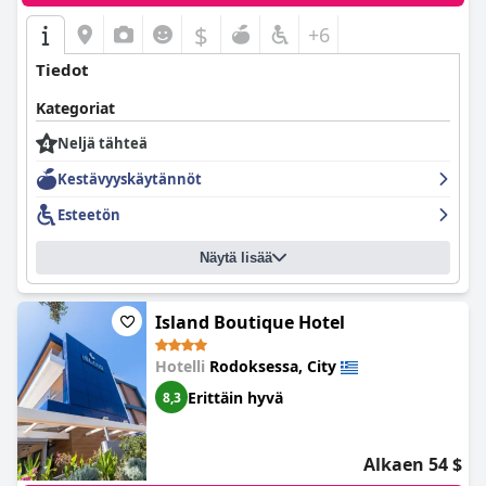
$
+6
Tiedot
Kategoriat
Neljä tähteä
Kestävyyskäytännöt
Esteetön
Näytä lisää
Island Boutique Hotel
Hotelli
Rodoksessa, City
Erittäin hyvä
8,3
Alkaen 54 $