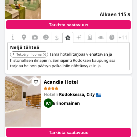
Alkaen 115 $
Tarkista saatavuus
$
+11
Neljä tähteä
Tämä hotelli tarjoaa viehättävän ja
Tekoälyn luoma
historiallisen ilmapiirin. Sen sijainti Rodoksen kaupungissa
tarjoaa helpon pääsyn paikallisiin nähtävyyksiin ja
kulttuurikohteisiin.
Acandia Hotel
Hotelli
Rodoksessa, City
Erinomainen
9,1
Tarkista saatavuus