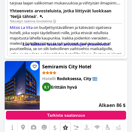
tarjoaa laajan valikoiman mukavuuksia ja viihtyisän ilmapiirin.
Hotellin keskeinen sijainti ja ystävällinen palvelu tekevät siitä
Yhteenveto arvosteluista, jotka liittyvät luokkaan
suositun valinnan.
'Neljä tähteä'.
Tekoälyn laatima tiivistelmä
Mitsis La Vita
on budjettiystävällinen ja kätevästi sijaitseva
hotelli, joka sopii täydellisesti niille, jotka etsivät edullista
majoitusta lähellä kaupunkia. Vaikka joidenkin vieraiden
mielestä hotellin siisteys ja nykyaikaiset mukavuudet ovat
Lue kaikkien luokkien arvostelujen yhteenvedot
puutteellisia, se on silti kelvollinen vaihtoehto matkailijoille,
jotka eivät odota neljän tähden hotellilta liikoja. Toisten mielestä
hinta-laatusuhde oli kuitenkin erinomainen, ja he kehuivat
hotellin sijaintia, aterioita ja ystävällistä henkilökuntaa.
Semiramis City Hotel
Aamiaisvalikoimaa ehdotettiin parannettavaksi ja
vanhentuneita huonekaluja ja kylpyhuoneita kunnostettavaksi.
Hotelli
Rodoksessa, City
Kaiken kaikkiaan
Mitsis La Vita
on kelpo valinta
budjettiystävälliseen yöpymiseen, vaikka se ei ehkä olekaan
Erittäin hyvä
8,1
neljän tähden hotellin ylellisin vaihtoehto.
Alkaen 86 $
Tarkista saatavuus
$
+6