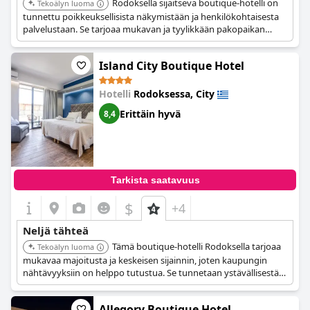
Rodoksella sijaitseva boutique-hotelli on
Tekoälyn luoma
tunnettu poikkeuksellisista näkymistään ja henkilökohtaisesta
palvelustaan. Se tarjoaa mukavan ja tyylikkään pakopaikan
vieraille. Hotellin rauhallinen tunnelma ja yksityiskohtiin
kiinnitetty huomio takaavat ikimuistoisen oleskelun.
Island City Boutique Hotel
Hotelli
Rodoksessa, City
Erittäin hyvä
8,4
Tarkista saatavuus
$
+4
Neljä tähteä
Tämä boutique-hotelli Rodoksella tarjoaa
Tekoälyn luoma
mukavaa majoitusta ja keskeisen sijainnin, joten kaupungin
nähtävyyksiin on helppo tutustua. Se tunnetaan ystävällisestä
palvelustaan ja tyylikkäästä muotoilustaan.
Allegory Boutique Hotel