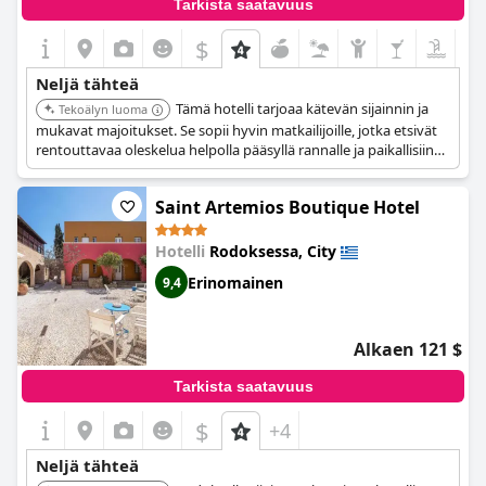
Tarkista saatavuus
$
Neljä tähteä
Tämä hotelli tarjoaa kätevän sijainnin ja
Tekoälyn luoma
mukavat majoitukset. Se sopii hyvin matkailijoille, jotka etsivät
rentouttavaa oleskelua helpolla pääsyllä rannalle ja paikallisiin
nähtävyyksiin.
Saint Artemios Boutique Hotel
Hotelli
Rodoksessa, City
Erinomainen
9,4
Alkaen 121 $
Tarkista saatavuus
$
+4
Neljä tähteä