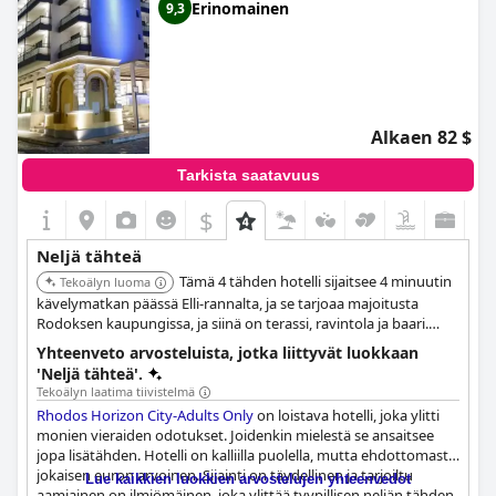
Erinomainen
9,3
Alkaen 82 $
Tarkista saatavuus
$
Neljä tähteä
Tämä 4 tähden hotelli sijaitsee 4 minuutin
Tekoälyn luoma
kävelymatkan päässä Elli-rannalta, ja se tarjoaa majoitusta
Rodoksen kaupungissa, ja siinä on terassi, ravintola ja baari.
Asiakkaat voivat nauttia kausiluonteisesta ulkouima-altaasta,
Yhteenveto arvosteluista, jotka liittyvät luokkaan
kuntokeskuksesta ja saunasta. Henkilökunta tarjoaa
'Neljä tähteä'.
erinomaista palvelua ja vieraanvaraisuutta, ja päivittäin on
Tekoälyn laatima tiivistelmä
tarjolla erinomaisia aamiaisvaihtoehtoja.
Rhodos Horizon City-Adults Only
on loistava hotelli, joka ylitti
monien vieraiden odotukset. Joidenkin mielestä se ansaitsee
jopa lisätähden. Hotelli on kalliilla puolella, mutta ehdottomasti
jokaisen euron arvoinen. Sijainti on täydellinen ja tarjoiltu
Lue kaikkien luokkien arvostelujen yhteenvedot
aamiainen on ilmiömäinen, joka ylittää tyypillisen neljän tähden