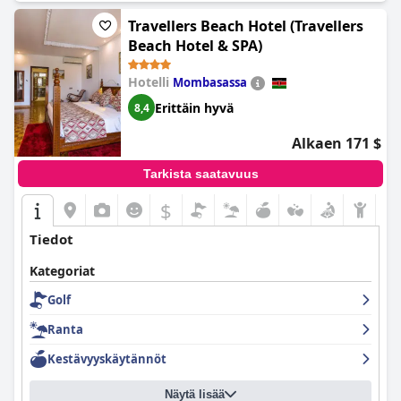
Travellers Beach Hotel (Travellers
Beach Hotel & SPA)
Hotelli
Mombasassa
Erittäin hyvä
8,4
Alkaen 171 $
Tarkista saatavuus
$
Tiedot
Kategoriat
Golf
Ranta
Kestävyyskäytännöt
Näytä lisää