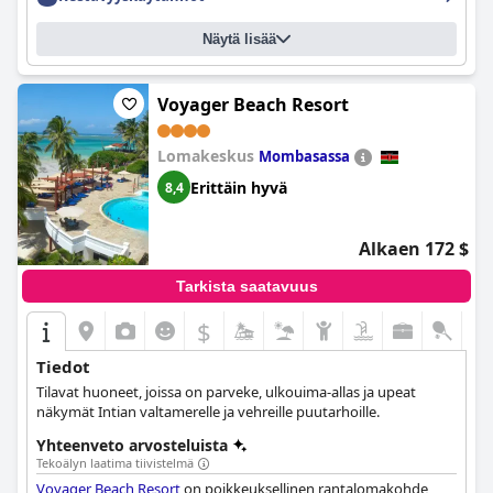
Näytä lisää
Voyager Beach Resort
Lomakeskus
Mombasassa
Erittäin hyvä
8,4
Alkaen 172 $
Tarkista saatavuus
$
Tiedot
Tilavat huoneet, joissa on parveke, ulkouima-allas ja upeat
näkymät Intian valtamerelle ja vehreille puutarhoille.
Yhteenveto arvosteluista
Tekoälyn laatima tiivistelmä
Voyager Beach Resort
on poikkeuksellinen rantalomakohde