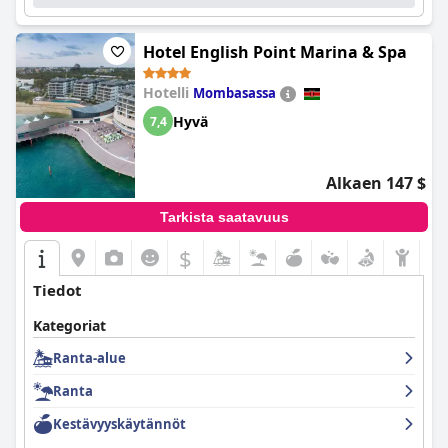
Hotel English Point Marina & Spa
Hotelli
Mombasassa
Hyvä
7,4
Alkaen 147 $
Tarkista saatavuus
$
Tiedot
Kategoriat
Ranta-alue
Ranta
Kestävyyskäytännöt