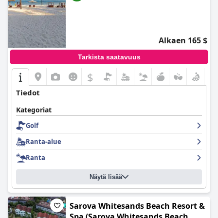
Alkaen 165 $
Tarkista saatavuus
$
Tiedot
Kategoriat
Golf
Ranta-alue
Ranta
Näytä lisää
Sarova Whitesands Beach Resort &
Spa (Sarova Whitesands Beach