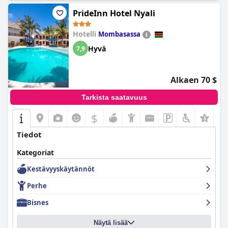
PrideInn Hotel Nyali
Hotelli
Mombasassa
Hyvä
7,9
Alkaen 70 $
Tarkista saatavuus
$
Tiedot
Kategoriat
Kestävyyskäytännöt
Perhe
Bisnes
Näytä lisää