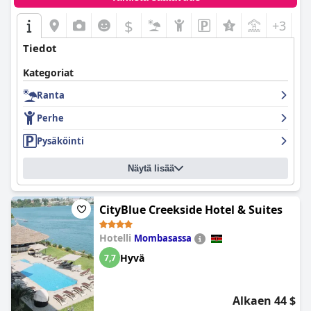
$
+3
Tiedot
Kategoriat
Ranta
Perhe
Pysäköinti
Näytä lisää
CityBlue Creekside Hotel & Suites
Hotelli
Mombasassa
Hyvä
7,7
Alkaen 44 $