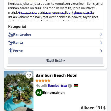
Keniassa, joka tarjoaa upean kokemuksen vierailleen. Sen sijainti
rannan äärellä on suuri etu monille vieraille, jotka nauttivat
mahdollisuudesta pulahtaa mereen milloin tahansa. Lisäksi
Lue kaikkien luokkien arvostelujen yhteenvedot
Intian valtameren näkymät ovat henkeäsalpaavat, täydelliset
rentoutumiseen ja rauhoittumiseen. Ranta on tahrattoman
puhdas, mikä takaa täydellisen auringossa loikoilun. Niille, jotka
Kategoriat
suosivat altaan äärellä loikoilua, hotellin uima-altaat ovat
Ranta-alue
erinomaiset ja tarjoavat upeat näkymät merelle.
Voyager Beach
Resort
issa on siistit ja mukavat huoneet, joista osasta on upeat
Ranta
merinäköalat. Vieraat ovat vaikuttuneita upeasta yhdistelmästä
hienoa rantaa, siistejä huoneita, maalauksellisia näkymiä ja
Perhe
erinomaisia uima-altaita, mikä tekee
Voyager Beach Resort
ista
täydellisen lomakohteen.
Näytä lisää
Bamburi Beach Hotel
Hotelli
Bamburissa
Erinomainen
9,3
Alkaen 131 $