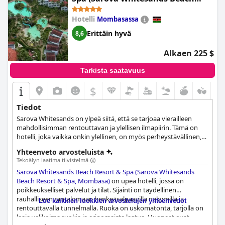
Resort & Spa, Mombasa)
Hotelli
Mombasassa
Erittäin hyvä
8,6
Alkaen 225 $
Tarkista saatavuus
$
Tiedot
Sarova Whitesands on ylpeä siitä, että se tarjoaa vierailleen
mahdollisimman rentouttavan ja ylellisen ilmapiirin. Tämä on
hotelli, joka vaikka onkin ylellinen, on myös perheystävällinen,
jossa vieraat nauttivat viidestä ulkouima-altaasta, lasten
Yhteenveto arvosteluista
leikkialueesta ja tenniskentistä.
Tekoälyn laatima tiivistelmä
Sarova Whitesands Beach Resort & Spa (Sarova Whitesands
Beach Resort & Spa, Mombasa)
on upea hotelli, jossa on
poikkeukselliset palvelut ja tilat. Sijainti on täydellinen
rauhalliseen rantalomaan henkeäsalpaavilla näkymillä ja
Lue kaikkien luokkien arvostelujen yhteenvedot
rentouttavalla tunnelmalla. Ruoka on uskomatonta, tarjolla on
laaja valikoima ruokia ja erinomaista laatua. Huoneet ovat