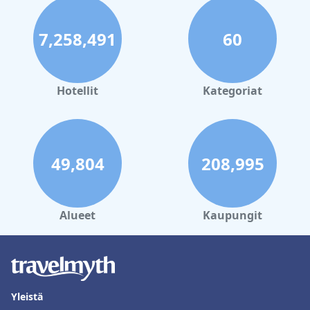
7,258,491
60
Hotellit
Kategoriat
49,804
208,995
Alueet
Kaupungit
Yleistä