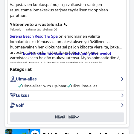
Varjostavien kookospalmujen ja valkoisten rantojen
reunustama lomakeskus tarjoaa täydellisen trooppisen
paratiisin.
Yhteenveto arvosteluista
Tekoälyn laatima tiivistelmä
Serena Beach Resort & Spa
on erinomainen valinta
lomakohteeksi Keniassa. Lomakeskuksen ystävällinen ja
huomaavainen henkilökunta sai paljon kiitosta vierailta, jotka
arvostivat heidän halukkuuttaan tehdä kaikkensa
Lue kaikkien luokkien arvostelujen yhteenvedot
varmistaakseen heidän mukavuutensa. Myös animaatiotiimiä,
erityisesti Zawadia, kiitettiin ammattimaisuudesta ja
avuliaisuudesta. Sijainti, josta oli helppo pääsy rannalle ja uima-
Kategoriat
altaalle, oli toinen oleskelun kohokohta. Vieraat olivat myös
Uima-allas
vaikuttuneita ruoan laadusta, joka ylitti alueen muiden 5 tähden
lomakeskusten tason. Kaiken kaikkiaan
Serena Beach Resort &
Uima-allas Swim Up-baari
Ulkouima-allas
Spa
tarjoaa vaikuttavan lomaelämyksen erinomaisella
henkilökunnalla, sijainnilla, tunnelmalla ja ruoalla.
Luksus
Golf
Näytä lisää