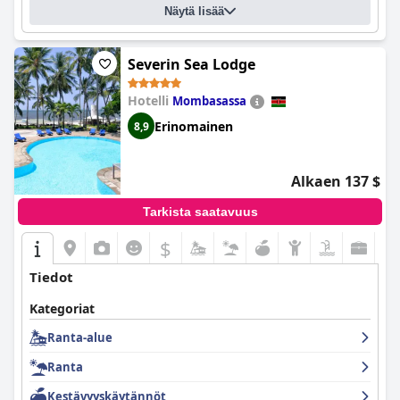
Näytä lisää
Severin Sea Lodge
Hotelli
Mombasassa
Erinomainen
8,9
Alkaen 137 $
Tarkista saatavuus
$
Tiedot
Kategoriat
Ranta-alue
Ranta
Kestävyyskäytännöt