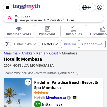
Mombasa
Lisää päivämäärät
2 Vierasta
1 Huone
Ilmainen Wi-Fi
Pysäköinti
Uima-allas
Ulkouima-
Kisauni
Changamwe
Hintaluokka
Lajittelu
Maailma
>
Afrikka
>
Kenia
>
Coast
>
Mombasa
Hotellit Mombasa
200+ HOTELLIA MOMBASASSA
Saamamme palkkiot voivat vaikuttaa sijoitukseen.
PrideInn Paradise Beach Resort &
Spa Mombasa
Hotelli
Mombasassa
Erittäin hyvä
8,7