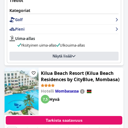
Tiedot
Kategoriat
Golf
Pieni
Uima-allas
Yksityinen uima-allas
Ulkouima-allas
Näytä lisää
Kilua Beach Resort (Kilua Beach
Residences by CityBlue, Mombasa)
Hotelli
Mombasassa
Hyvä
7,5
Tarkista saatavuus