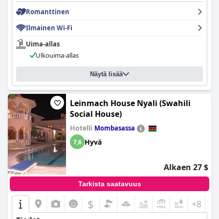
Romanttinen
Ilmainen Wi-Fi
Uima-allas
Ulkouima-allas
Näytä lisää
Leinmach House Nyali (Swahili
Social House)
Hotelli
Mombasassa
Hyvä
7,6
Alkaen 27 $
Tarkista saatavuus
$
+8