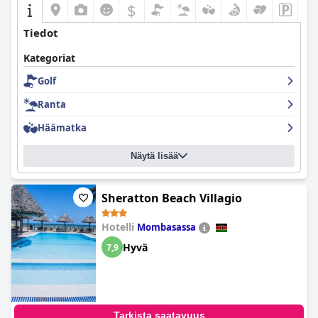
$
Tiedot
Kategoriat
Golf
Ranta
Häämatka
Näytä lisää
Sheratton Beach Villagio
Hotelli
Mombasassa
Hyvä
7,9
Tarkista saatavuus