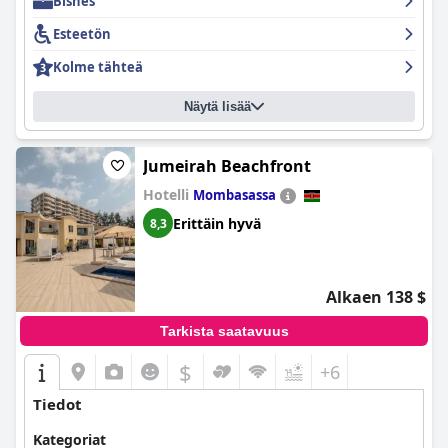
Bisnes
Esteetön
Kolme tähteä
Näytä lisää
Jumeirah Beachfront
Hotelli
Mombasassa
Erittäin hyvä
8,3
Alkaen 138 $
Tarkista saatavuus
$
+6
Tiedot
Kategoriat