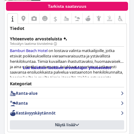
Tarkista saatavuus
$
Tiedot
Yhteenveto arvosteluista
Tekoälyn laatima tiivistelmä
Bamburi Beach Hotel
on loistava valinta matkailijoille, jotka
etsivät poikkeuksellista vieraanvaraisuutta ja ystävällistä
henkilökuntaa. Tiimiä kuvaillaan ihastuttavaksi, huomaavaiseksi
ja aina valmiiksi auttamaan. Asiakkaat raportoivat jatkuvasti
Lue kaikkien luokkien arvostelujen yhteenvedot
saavansa ensiluokkaista palvelua vastaanoton henkilökunnalta,
baarimikoilta ja muilta tiimin jäseniltä. Vaikka satunnaista
töykeyttä saattaa esiintyä, sen ylittää reilusti henkilökunnan
Kategoriat
jäsenet, kuten Esther, Brenda, Kazungu ja Hilda, joita kehutaan
Ranta-alue
jatkuvasti avuliaisuudesta ja ystävällisyydestä. Kaiken kaikkiaan
Bamburi Beach -hotellin henkilökunta on erinomainen ja
Ranta
varmistaa, että vieraat tuntevat olonsa mukavaksi ja hyvin
hoidetuksi koko oleskelunsa ajan.
Kestävyyskäytännöt
Näytä lisää