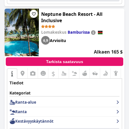
Neptune Beach Resort - All
Inclusive
Lomakeskus
Bamburissa
Arvioitu
6,9
Alkaen 165 $
Tarkista saatavuus
$
Tiedot
Kategoriat
Ranta-alue
Ranta
Kestävyyskäytännöt