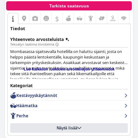
Tarkista saatavuus
$
Tiedot
Yhteenveto arvosteluista
Tekoälyn laatima tiivistelmä
Mombasassa sijaitsevalla hotellilla on haluttu sijainti, josta on
helppo päästä lentokentälle, kaupungin keskustaan ja
tärkeimpiin yrityskeskuksiin. Asiakkaat arvostavat sen keskeistä
sijaintia, kauniita merinäköaloja ja rauhallista ympäristöä, mikä
Lue kaikkien luokkien arvostelujen yhteenvedot
tekee siitä ihanteellisen paikan sekä liikematkailijoille että
lomailijoille. Maisemallinen ympäristö, mukaan lukien hyvin
hoidetut puutarhat, edistää seesteistä mutta eloisaa ilmapiiriä.
Kategoriat
Kestävyyskäytännöt
Hotellin aamiaisbuffet saa paljon kiitosta sen
monipuolisuudesta ja esillepanosta, ja se tarjoaa sekä paikallisia
Häämatka
että kansainvälisiä vaihtoehtoja. Kohokohtiin kuuluvat
herkullinen swahililainen aamiaislista, tuoreet hedelmät ja
Perhe
erinomainen palvelu henkilökunnalta. Illalliskokemukset ovat
vaihtelevia, ja jotkut nauttivat à la carte -vaihtoehdoista, kun
Näytä lisää
taas toiset pitivät buffetin laatua ja valikoimaa puutteellisena.
Ulkona ruokailu uima-altaan äärellä lisää miellyttävää