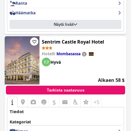
Ranta
Häämatka
Näytä lisää
Sentrim Castle Royal Hotel
Hotelli
Mombasassa
Hyvä
7,7
Alkaen 58 $
Tarkista saatavuus
$
+5
Tiedot
Kategoriat