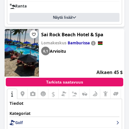
Ranta
Näytä lisää
Sai Rock Beach Hotel & Spa
Lomakeskus
Bamburissa
Arvioitu
6,1
Alkaen 45 $
Tarkista saatavuus
$
Tiedot
Kategoriat
Golf