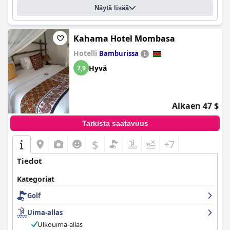
Näytä lisää
Kahama Hotel Mombasa
Hotelli
Bamburissa
Hyvä
7,9
Alkaen 47 $
Tarkista saatavuus
$
+7
Tiedot
Kategoriat
Golf
Uima-allas
Ulkouima-allas