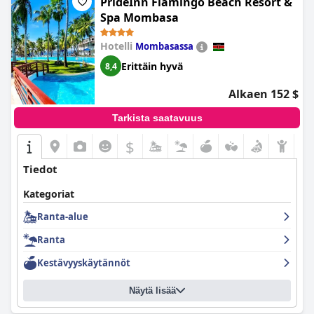
PrideInn Flamingo Beach Resort &
Spa Mombasa
Hotelli
Mombasassa
Erittäin hyvä
8,4
Alkaen 152 $
Tarkista saatavuus
$
Tiedot
Kategoriat
Ranta-alue
Ranta
Kestävyyskäytännöt
Näytä lisää