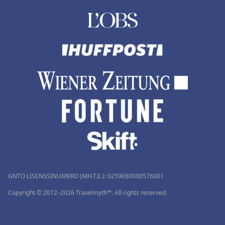
GNTO LISENSSINUMERO (MH.T.E.): 0259Ε60000576001
Copyright © 2012–2026 Travelmyth™. All rights reserved.