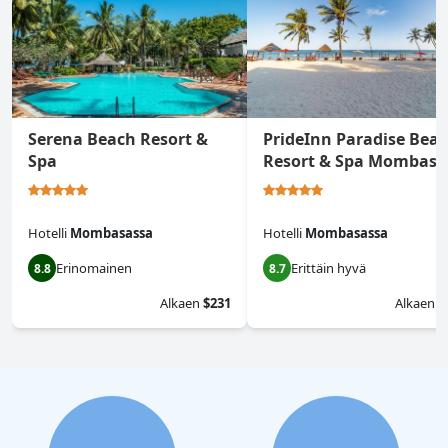
Serena Beach Resort &
PrideInn Paradise Bea
Spa
Resort & Spa Mombasa
Hotelli
Mombasassa
Hotelli
Mombasassa
Erinomainen
Erittäin hyvä
8.8
8.7
Alkaen
$231
Alkaen
$