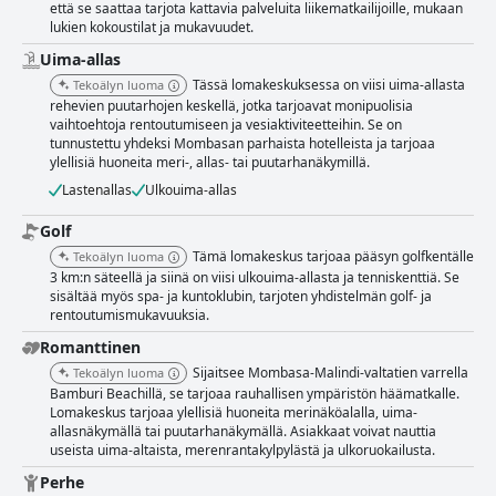
että se saattaa tarjota kattavia palveluita liikematkailijoille, mukaan
lukien kokoustilat ja mukavuudet.
Uima-allas
Tässä lomakeskuksessa on viisi uima-allasta
Tekoälyn luoma
rehevien puutarhojen keskellä, jotka tarjoavat monipuolisia
vaihtoehtoja rentoutumiseen ja vesiaktiviteetteihin. Se on
tunnustettu yhdeksi Mombasan parhaista hotelleista ja tarjoaa
ylellisiä huoneita meri-, allas- tai puutarhanäkymillä.
Lastenallas
Ulkouima-allas
Golf
Tämä lomakeskus tarjoaa pääsyn golfkentälle
Tekoälyn luoma
3 km:n säteellä ja siinä on viisi ulkouima-allasta ja tenniskenttiä. Se
sisältää myös spa- ja kuntoklubin, tarjoten yhdistelmän golf- ja
rentoutumismukavuuksia.
Romanttinen
Sijaitsee Mombasa-Malindi-valtatien varrella
Tekoälyn luoma
Bamburi Beachillä, se tarjoaa rauhallisen ympäristön häämatkalle.
Lomakeskus tarjoaa ylellisiä huoneita merinäköalalla, uima-
allasnäkymällä tai puutarhanäkymällä. Asiakkaat voivat nauttia
useista uima-altaista, merenrantakylpylästä ja ulkoruokailusta.
Perhe