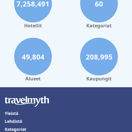
7,258,491
60
Hotellit
Kategoriat
49,804
208,995
Alueet
Kaupungit
Yleistä
Lehdistö
Kategoriat