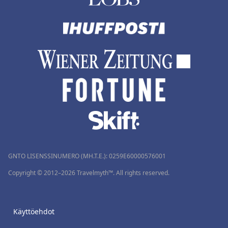
GNTO LISENSSINUMERO (MH.T.E.): 0259Ε60000576001
Copyright © 2012–2026 Travelmyth™. All rights reserved.
Käyttöehdot