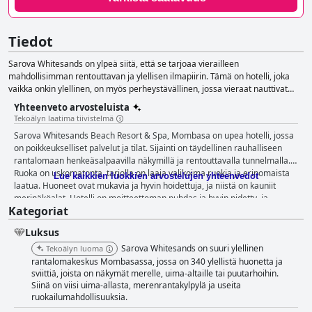
Tiedot
Sarova Whitesands on ylpeä siitä, että se tarjoaa vierailleen
mahdollisimman rentouttavan ja ylellisen ilmapiirin. Tämä on hotelli, joka
vaikka onkin ylellinen, on myös perheystävällinen, jossa vieraat nauttivat
viidestä ulkouima-altaasta, lasten leikkialueesta ja tenniskentistä.
Yhteenveto arvosteluista
Tekoälyn laatima tiivistelmä
Sarova Whitesands Beach Resort & Spa, Mombasa on upea hotelli, jossa
on poikkeukselliset palvelut ja tilat. Sijainti on täydellinen rauhalliseen
rantalomaan henkeäsalpaavilla näkymillä ja rentouttavalla tunnelmalla.
Ruoka on uskomatonta, tarjolla on laaja valikoima ruokia ja erinomaista
Lue kaikkien luokkien arvostelujen yhteenvedot
laatua. Huoneet ovat mukavia ja hyvin hoidettuja, ja niistä on kauniit
merinäköalat. Hotelli on moitteettoman puhdas ja hyvin pidetty, ja
Kategoriat
ystävällinen ja avulias henkilökunta tarjoaa huippuluokan
vieraanvaraisuutta. Hotellin laajuinen WiFi-yhteys varmistaa, että vieraat
Luksus
voivat pysyä yhteydessä ja nauttia samalla lomakeskuksen monista
mukavuuksista. Uima-altaat ja alueet ovat kauniita ja hyvin hoidettuja, ja
Sarova Whitesands on suuri ylellinen
Tekoälyn luoma
ranta sijaitsee täydellisesti aivan hotellin vieressä. Lomakeskus on
rantalomakeskus Mombasassa, jossa on 340 ylellistä huonetta ja
täydellinen kaikenikäisille lapsiperheille, ja tarjolla on monenlaista
sviittiä, joista on näkymät merelle, uima-altaille tai puutarhoihin.
Siinä on viisi uima-allasta, merenrantakylpylä ja useita
toimintaa kaikille. Vaikka jotkut vieraat kokevat, että se ei aivan yllä
ruokailumahdollisuuksia.
väitettyyn 5 tähden luokitukseen, hotelli on kiistatta ylellinen ja
täydellinen hemmottelevaan rantalomaan. Kaiken kaikkiaan Sarova