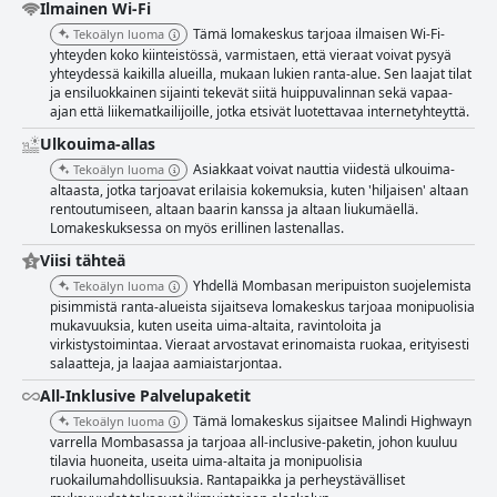
Ilmainen Wi-Fi
Whitesands Beach Resort & Spa, Mombasa on pieni pala paratiisia, jossa
Tämä lomakeskus tarjoaa ilmaisen Wi-Fi-
Tekoälyn luoma
kannattaa vierailla.
yhteyden koko kiinteistössä, varmistaen, että vieraat voivat pysyä
yhteydessä kaikilla alueilla, mukaan lukien ranta-alue. Sen laajat tilat
ja ensiluokkainen sijainti tekevät siitä huippuvalinnan sekä vapaa-
ajan että liikematkailijoille, jotka etsivät luotettavaa internetyhteyttä.
Ulkouima-allas
Asiakkaat voivat nauttia viidestä ulkouima-
Tekoälyn luoma
altaasta, jotka tarjoavat erilaisia kokemuksia, kuten 'hiljaisen' altaan
rentoutumiseen, altaan baarin kanssa ja altaan liukumäellä.
Lomakeskuksessa on myös erillinen lastenallas.
Viisi tähteä
Yhdellä Mombasan meripuiston suojelemista
Tekoälyn luoma
pisimmistä ranta-alueista sijaitseva lomakeskus tarjoaa monipuolisia
mukavuuksia, kuten useita uima-altaita, ravintoloita ja
virkistystoimintaa. Vieraat arvostavat erinomaista ruokaa, erityisesti
salaatteja, ja laajaa aamiaistarjontaa.
All-Inklusive Palvelupaketit
Tämä lomakeskus sijaitsee Malindi Highwayn
Tekoälyn luoma
varrella Mombasassa ja tarjoaa all-inclusive-paketin, johon kuuluu
tilavia huoneita, useita uima-altaita ja monipuolisia
ruokailumahdollisuuksia. Rantapaikka ja perheystävälliset