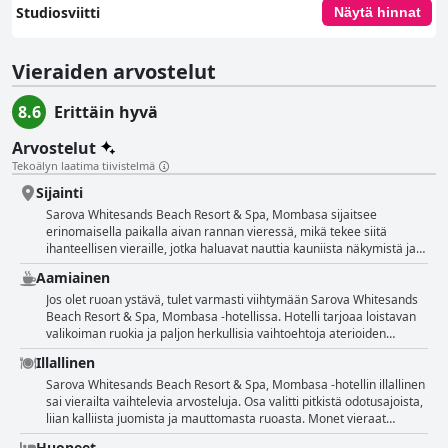
Studiosviitti
Näytä hinnat
Vieraiden arvostelut
8.6
Erittäin hyvä
Arvostelut
Tekoälyn laatima tiivistelmä
Sijainti
Sarova Whitesands Beach Resort & Spa, Mombasa sijaitsee
erinomaisella paikalla aivan rannan vieressä, mikä tekee siitä
ihanteellisen vieraille, jotka haluavat nauttia kauniista näkymistä ja
rentouttavasta tunnelmasta. Vieraat ovat kuvanneet lomakeskuksen
Aamiainen
sijaintia ihanaksi, upeaksi, erinomaiseksi ja täydelliseksi. Hotellin
läheisyyttä rantaan ovat myös kehuneet monet kävijät, jotka ovat
Jos olet ruoan ystävä, tulet varmasti viihtymään Sarova Whitesands
nauttineet kävelyistä hiekkarannoilla aamuisin tai iltaisin.
Beach Resort & Spa, Mombasa -hotellissa. Hotelli tarjoaa loistavan
Lomakeskuksen sijainti on todellinen luonnonystävän paratiisi ja se
valikoiman ruokia ja paljon herkullisia vaihtoehtoja aterioiden
on täynnä luonnonkauneutta, mikä tekee siitä erinomaisen
aikana. Buffet-alueella on laaja valikoima ruokia, jotka ovat hyvin
Illallinen
yöpymispaikan. Muutamat vieraat ovat kuitenkin maininneet, että
monipuolisia. Tulet varmasti nauttimaan ruoan laadusta ja
paikalliset häiritsivät heitä ja ranta ei ollut puhdas, eivätkä kaikki
arvostamaan erinomaista ravintolaa. Aamiainen oli melko hyvä ja
Sarova Whitesands Beach Resort & Spa, Mombasa -hotellin illallinen
olleet vaikuttuneita sijainnista. Kaiken kaikkiaan lomakeskuksen
erittäin maukas, ja siinä oli paljon vaihtelua eri makuihin ja
sai vierailta vaihtelevia arvosteluja. Osa valitti pitkistä odotusajoista,
sijainti on miellyttävä paikka, joka on vierailun arvoinen kaikille, jotka
kulttuureihin sopivaksi. Ruoka on uskomatonta ja kaikki oli maukasta
liian kalliista juomista ja mauttomasta ruoasta. Monet vieraat
etsivät rauhallista lomaa rannan äärellä.
ja hyvin esillä. Hyvästä aamiaisesta ei voi valittaa, se on
kuitenkin kehuivat vuolaasti ruoan valikoimaa ja laatua. Erityisesti
Huoneet