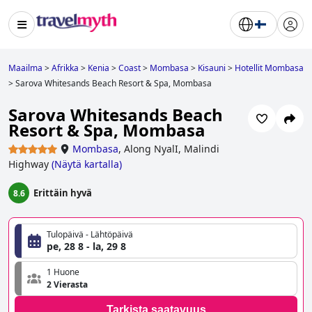
Maailma
>
Afrikka
>
Kenia
>
Coast
>
Mombasa
>
Kisauni
>
Hotellit Mombasa
>
Sarova Whitesands Beach Resort & Spa, Mombasa
Sarova Whitesands Beach
Resort & Spa, Mombasa
Mombasa
,
Along NyalI, Malindi
Highway
(
Näytä kartalla
)
Erittäin hyvä
8.6
Tulopäivä - Lähtöpäivä
pe, 28 8 - la, 29 8
1 Huone
2 Vierasta
Tarkista saatavuus