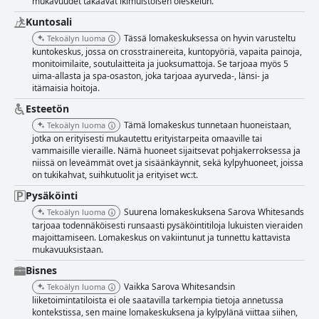
mukavuudet takaavat ikimuistoisen oleskelun.
Kuntosali
Tässä lomakeskuksessa on hyvin varusteltu
Tekoälyn luoma
kuntokeskus, jossa on crosstrainereita, kuntopyöriä, vapaita painoja,
monitoimilaite, soutulaitteita ja juoksumattoja. Se tarjoaa myös 5
uima-allasta ja spa-osaston, joka tarjoaa ayurveda-, länsi- ja
itämaisia hoitoja.
Esteetön
Tämä lomakeskus tunnetaan huoneistaan,
Tekoälyn luoma
jotka on erityisesti mukautettu erityistarpeita omaaville tai
vammaisille vieraille. Nämä huoneet sijaitsevat pohjakerroksessa ja
niissä on leveämmät ovet ja sisäänkäynnit, sekä kylpyhuoneet, joissa
on tukikahvat, suihkutuolit ja erityiset wc:t.
Pysäköinti
Suurena lomakeskuksena Sarova Whitesands
Tekoälyn luoma
tarjoaa todennäköisesti runsaasti pysäköintitiloja lukuisten vieraiden
majoittamiseen. Lomakeskus on vakiintunut ja tunnettu kattavista
mukavuuksistaan.
Bisnes
Vaikka Sarova Whitesandsin
Tekoälyn luoma
liiketoimintatiloista ei ole saatavilla tarkempia tietoja annetussa
kontekstissa, sen maine lomakeskuksena ja kylpylänä viittaa siihen,