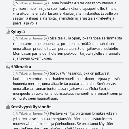
Tämä lomakeskus tarjoaa rentouttavan ja
Tekoälyn luoma
ylellisen ilmapiirin, joka sopii kaikenikäisille lapsiperheille. Siinä on
viisi ulkouima-allasta, lasten leikkialue ja tenniskenttiä. Lapsille on
saatavilla ilmaisia aterioita, ja viihdetiimi järjestää aktiviteetteja
päivällä ja yöllä.
Kylpylä
Sisältää Tulia Span, joka tarjoaa äärimmäistä
Tekoälyn luoma
rentoutumista hoitohuoneilla, joista on merinäköala, rauhallisen
uima-altaan ja rauhoittavan porealtaan. Se on jatkuvasti luokiteltu
Mombasan parhaiden hotellien joukkoon, tarjoten ylellisen rannalla
sijaitsevan kokemuksen.
Häämatka
Sarova Whitesands, joka on jatkuvasti
Tekoälyn luoma
luokiteltu Mombasan parhaiden hotellien joukkoon, tarjoaa ylellisiä
huoneita merelle, uima-altaalle tai puutarhaan päin. Siinä on viisi
uima-allasta, rannan tuntumassa sijaitseva spa (Tulia Spa) ja
monipuolisia ruokailumahdollisuuksia, ihanteellinen romanttiseen ja
ikimuistoiseen häämatkaan.
Kestävyyskäytännöt
Kestävä kehitys on tämän lomakeskuksen
Tekoälyn luoma
ydinarvo, ja se sitoutuu energiansäästöön, puiden istutukseen,
muovin vähentämiseen ja jätehuoltoon. Se on ottanut käyttöön
aurinkolämmitysjärjestelmän ja käyttää energiatehokasta