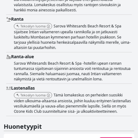
valaistusta. Lomakeskus osallistuu myös rantojen siivouksiin ja
hankkii monia ainesosia paikallisesti.
Ranta
Sarova Whitesands Beach Resort & Spa
Tekoälyn luoma
sijaitsee Intian valtameren upealla rannikolla ja on jatkuvasti
luokiteltu Mombasan kymmenen parhaan hotellin joukkoon. Se
tarjoaa ylellisiä huoneita henkeäsalpaavilla näkymillä merelle, uima-
altaisiin tai puutarhoihin.
Ranta-alue
Sarova Whitesands Beach Resort & Spa -hotellin upean rannan
tuntumassa sijaitsevan sijainnin ansiosta voit rentoutua ja rentoutua
rannalla. Siemaile haluamaasi juomaa, nauti Intian valtameren
näkymistä ja vietä rentouttavin ja unelmallisin loma.
Lastenallas
Tämä lomakeskus on perheiden suosikki
Tekoälyn luoma
viiden ulkouima-altaansa ansiosta, joihin kuuluu erityinen lastenallas
vesiliukumäellä ja vauva-allas pienemmille lapsille. Siellä on myös
Ozone Kids Club suunniteltuine sisä- ja ulkoaktiviteetteineen.
Huonetyypit