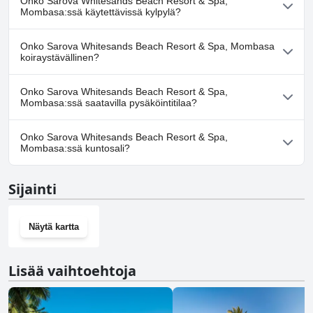
Onko Sarova Whitesands Beach Resort & Spa,
uima-allas/altaita, jotka kuuluvat yhteen tai useampaan
Mombasa:ssä käytettävissä kylpylä?
seuraavista luokista: Lastenallas, Ulkouima-allas.
Kyllä, Sarova Whitesands Beach Resort & Spa, Mombasa tarjoaa
Onko Sarova Whitesands Beach Resort & Spa, Mombasa
kylpylän.
koiraystävällinen?
Ei, Sarova Whitesands Beach Resort & Spa, Mombasa ei salli
Onko Sarova Whitesands Beach Resort & Spa,
koiria.
Mombasa:ssä saatavilla pysäköintitilaa?
Kyllä, Sarova Whitesands Beach Resort & Spa, Mombasa tarjoaa
Onko Sarova Whitesands Beach Resort & Spa,
pysäköintimahdollisuuden.
Mombasa:ssä kuntosali?
Kyllä, Sarova Whitesands Beach Resort & Spa, Mombasa on
Sijainti
kuntosali.
Näytä kartta
Lisää vaihtoehtoja