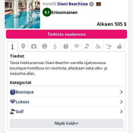
Hotelli
Diani Beachissa
Erinomainen
9,1
Alkaen 505 $
Tarkista saatavuus
$
Tiedot
Tässä hiekkarannan Diani Beachin varrella sijaitsevassa
boutique-hotellissa on ravintola, allasbaari sekä ulko- ja
sisäuima-allas.
Kategoriat
Boutique
Luksus
Golf
Näytä lisää