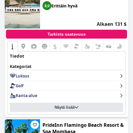
Erittäin hyvä
8,0
Alkaen 131 $
Tarkista saatavuus
$
Tiedot
Kategoriat
Luksus
Golf
Ranta-alue
Näytä lisää
PrideInn Flamingo Beach Resort &
Spa Mombasa