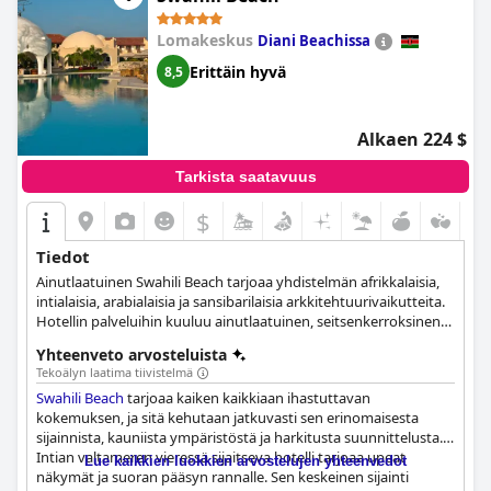
Lomakeskus
Diani Beachissa
Erittäin hyvä
8,5
Alkaen 224 $
Tarkista saatavuus
$
Tiedot
Ainutlaatuinen Swahili Beach tarjoaa yhdistelmän afrikkalaisia,
intialaisia, arabialaisia ja sansibarilaisia arkkitehtuurivaikutteita.
Hotellin palveluihin kuuluu ainutlaatuinen, seitsenkerroksinen
kaskadiallas, joka ulottuu valkoisen hiekkarannan reunalle,
Yhteenveto arvosteluista
allasbaari ja spa, jossa on sisäuima-allas ja poreallas.
Tekoälyn laatima tiivistelmä
Swahili Beach
tarjoaa kaiken kaikkiaan ihastuttavan
kokemuksen, ja sitä kehutaan jatkuvasti sen erinomaisesta
sijainnista, kauniista ympäristöstä ja harkitusta suunnittelusta.
Intian valtameren vieressä sijaitseva hotelli tarjoaa upeat
Lue kaikkien luokkien arvostelujen yhteenvedot
näkymät ja suoran pääsyn rannalle. Sen keskeinen sijainti