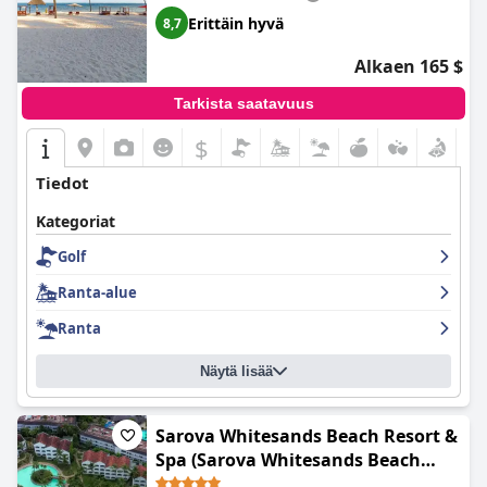
Erittäin hyvä
8,7
Alkaen 165 $
Tarkista saatavuus
$
Tiedot
Kategoriat
Golf
Ranta-alue
Ranta
Näytä lisää
Sarova Whitesands Beach Resort &
Spa (Sarova Whitesands Beach
Resort & Spa, Mombasa)