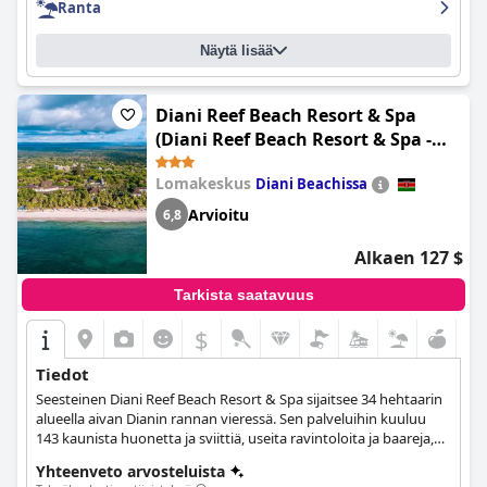
Ranta
Näytä lisää
Diani Reef Beach Resort & Spa
(Diani Reef Beach Resort & Spa -
Your Beachfront Bliss Awaits)
Lomakeskus
Diani Beachissa
Arvioitu
6,8
Alkaen 127 $
Tarkista saatavuus
$
Tiedot
Seesteinen Diani Reef Beach Resort & Spa sijaitsee 34 hehtaarin
alueella aivan Dianin rannan vieressä. Sen palveluihin kuuluu
143 kaunista huonetta ja sviittiä, useita ravintoloita ja baareja,
kylpylä ja konferenssitilat, jotka tekevät siitä täydellisen kohteen
Yhteenveto arvosteluista
kaikkiin tilaisuuksiin.