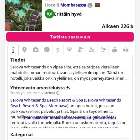
Hotelli
Mombasassa
Erittäin hyvä
8,6
Alkaen 226 $
Tarkista saatavuus
$
Tiedot
Sarova Whitesands on ylpeä siitä, että se tarjoaa vierailleen
mahdollisimman rentouttavan ja ylellisen ilmapiirin. Tämä on
hotelli, joka vaikka onkin ylellinen, on myös perheystävällinen,
jossa vieraat nauttivat viidestä ulkouima-altaasta, lasten
Yhteenveto arvosteluista
leikkialueesta ja tenniskentistä.
Tekoälyn laatima tiivistelmä
Sarova Whitesands Beach Resort & Spa (Sarova Whitesands
Beach Resort & Spa, Mombasa)
on upea hotelli, jossa on
poikkeukselliset palvelut ja tilat. Sijainti on täydellinen
rauhalliseen rantalomaan henkeäsalpaavilla näkymillä ja
Lue kaikkien luokkien arvostelujen yhteenvedot
rentouttavalla tunnelmalla. Ruoka on uskomatonta, tarjolla on
laaja valikoima ruokia ja erinomaista laatua. Huoneet ovat
mukavia ja hyvin hoidettuja, ja niistä on kauniit merinäköalat.
Kategoriat
Hotelli on moitteettoman puhdas ja hyvin pidetty, ja