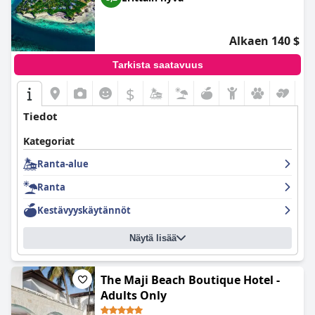
kunnioittavaa ja aina valmis auttamaan, mikä tekee siitä
huippupaikan rantaloman viettoon.
Alkaen 140 $
Tarkista saatavuus
$
Tiedot
Kategoriat
Ranta-alue
Ranta
Kestävyyskäytännöt
Näytä lisää
The Maji Beach Boutique Hotel -
Adults Only