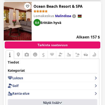
Ocean Beach Resort & SPA
Lomakeskus
Malindissa
Erittäin hyvä
8,6
Alkaen 157 $
Tarkista saatavuus
$
Tiedot
Kategoriat
Luksus
Golf
Ranta-alue
Näytä lisää