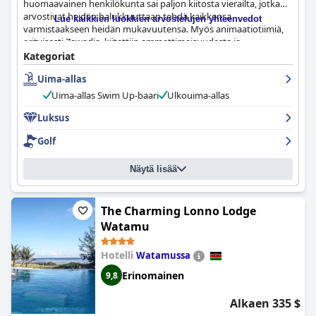
huomaavainen henkilökunta sai paljon kiitosta vierailta, jotka
arvostivat heidän halukkuuttaan tehdä kaikkensa
Lue kaikkien luokkien arvostelujen yhteenvedot
varmistaakseen heidän mukavuutensa. Myös animaatiotiimiä,
erityisesti Zawadia, kiitettiin ammattimaisuudesta ja
avuliaisuudesta. Sijainti, josta oli helppo pääsy rannalle ja uima-
Kategoriat
altaalle, oli toinen oleskelun kohokohta. Vieraat olivat myös
Uima-allas
vaikuttuneita ruoan laadusta, joka ylitti alueen muiden 5 tähden
lomakeskusten tason. Kaiken kaikkiaan
Serena Beach Resort &
Uima-allas Swim Up-baari
Ulkouima-allas
Spa
tarjoaa vaikuttavan lomaelämyksen erinomaisella
henkilökunnalla, sijainnilla, tunnelmalla ja ruoalla.
Luksus
Golf
Näytä lisää
The Charming Lonno Lodge
Watamu
Hotelli
Watamussa
Erinomainen
9,8
Alkaen 335 $