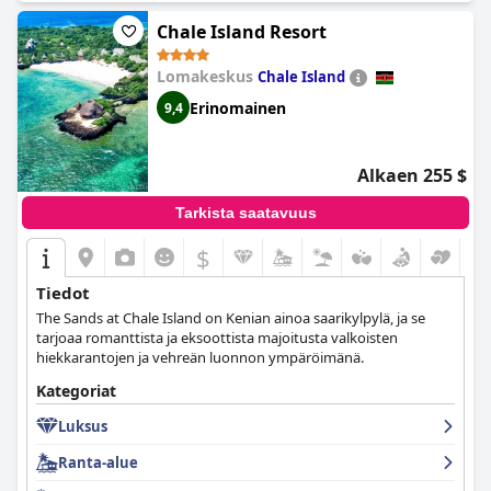
Chale Island Resort
Lomakeskus
Chale Island
Erinomainen
9,4
Alkaen 255 $
Tarkista saatavuus
$
Tiedot
The Sands at Chale Island on Kenian ainoa saarikylpylä, ja se
tarjoaa romanttista ja eksoottista majoitusta valkoisten
hiekkarantojen ja vehreän luonnon ympäröimänä.
Kategoriat
Luksus
Ranta-alue