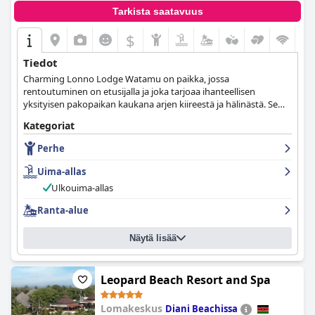
Tarkista saatavuus
$
Tiedot
Charming Lonno Lodge Watamu on paikka, jossa
rentoutuminen on etusijalla ja joka tarjoaa ihanteellisen
yksityisen pakopaikan kaukana arjen kiireestä ja hälinästä. Se
sijaitsee Watamun merellisen kansallispuiston rannikolla
Kategoriat
Keniassa ja tarjoaa afrikkalaisin elementein sisustettuja huoneita
ja sviittejä, virkistävän ulkouima-altaan ja perinteisiä afrikkalaisia
Perhe
ruokia sisältäviä illallisia tähtien alla.
Uima-allas
Ulkouima-allas
Ranta-alue
Näytä lisää
Leopard Beach Resort and Spa
Lomakeskus
Diani Beachissa