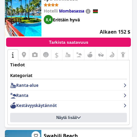
Hotelli
Mombasassa
Erittäin hyvä
8,4
Alkaen 152 $
Tarkista saatavuus
$
Tiedot
Kategoriat
Ranta-alue
Ranta
Kestävyyskäytännöt
Näytä lisää
Swahili Beach