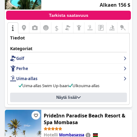
Alkaen 156 $
Tarkista saatavuus
$
Tiedot
Kategoriat
Golf
Perhe
Uima-allas
Uima-allas Swim Up-baari
Ulkouima-allas
Näytä lisää
PrideInn Paradise Beach Resort &
Spa Mombasa
Hotelli
Mombasassa