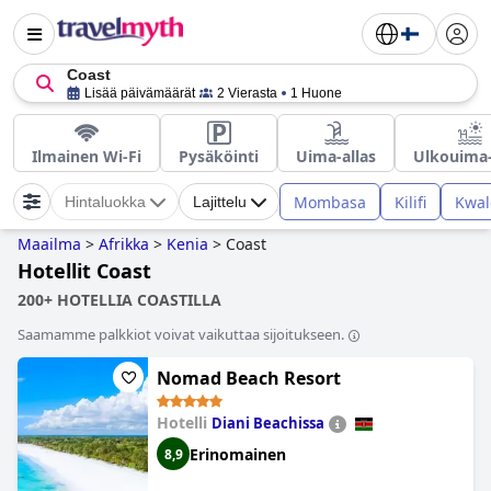
Coast
Lisää päivämäärät
2 Vierasta
1 Huone
Ilmainen Wi-Fi
Pysäköinti
Uima-allas
Ulkouima-
Mombasa
Kilifi
Kwal
Hintaluokka
Lajittelu
Maailma
>
Afrikka
>
Kenia
>
Coast
Hotellit Coast
200+ HOTELLIA COASTILLA
Saamamme palkkiot voivat vaikuttaa sijoitukseen.
Nomad Beach Resort
Hotelli
Diani Beachissa
Erinomainen
8,9