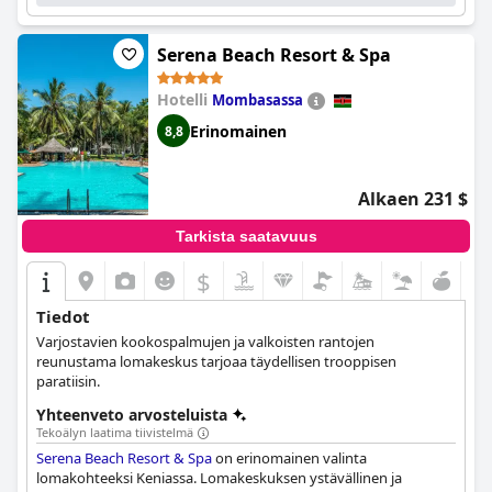
Serena Beach Resort & Spa
Hotelli
Mombasassa
Erinomainen
8,8
Alkaen 231 $
Tarkista saatavuus
$
Tiedot
Varjostavien kookospalmujen ja valkoisten rantojen
reunustama lomakeskus tarjoaa täydellisen trooppisen
paratiisin.
Yhteenveto arvosteluista
Tekoälyn laatima tiivistelmä
Serena Beach Resort & Spa
on erinomainen valinta
lomakohteeksi Keniassa. Lomakeskuksen ystävällinen ja