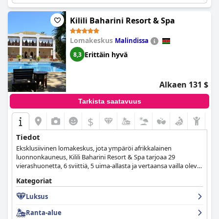
Swahili Beach
in ilmainen WiFi saa ristiriitaisia arvosteluja, ja
Kilili Baharini Resort & Spa
jotkut vieraat pitävät sitä erinomaisena, kun taas toiset
raportoivat sen olevan epäluotettava, erityisesti tietyillä alueilla
lomakeskuksessa.
Lomakeskus
Malindissa
Erittäin hyvä
8,3
Kaiken kaikkiaan
Swahili Beach
yhdistää kauniin ympäristön,
erinomaisen palvelun ja valikoiman ylellisiä mukavuuksia, mikä
tekee siitä erittäin suositeltavan kohteen niille, jotka etsivät sekä
rentoutumista että seikkailua. Muutamat parannusta vaativat
Alkaen 131 $
alueet eivät merkittävästi vähennä suurimman osan vieraiden
kuvaamaa ylivoimaisesti positiivista kokemusta.
Tarkista saatavuus
$
Tiedot
Eksklusiivinen lomakeskus, jota ympäröi afrikkalainen
luonnonkauneus, Kilili Baharini Resort & Spa tarjoaa 29
vierashuonetta, 6 sviittiä, 5 uima-allasta ja vertaansa vailla olevat
kylpyläpalvelut, jotka takaavat mahdollisimman rentouttavan ja
Kategoriat
nautinnollisen oleskelun kaikille vieraille.
Luksus
Ranta-alue