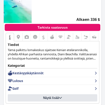
Alkaen 336 $
Tarkista saatavuus
$
Tiedot
Tämä palkittu lomakeskus sijaitsee Kenian etelärannikolla,
yhdellä Afrikan parhaista rannoista, Diani Beachilla. Valittavanasi
on boutique-huoneita, rantamökkejä ja ylellisiä sviittejä, joten
vierailijat löytävät jotakin jokaiseen makuun.
Kategoriat
Kestävyyskäytännöt
Luksus
Golf
Näytä lisää