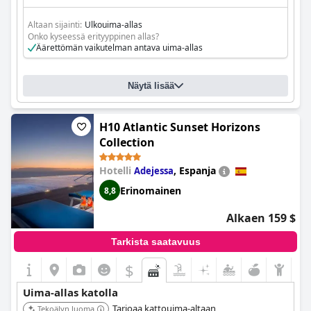
Altaan sijainti:
Ulkouima-allas
Onko kyseessä erityyppinen allas?
Äärettömän vaikutelman antava uima-allas
Näytä lisää
H10 Atlantic Sunset Horizons
Collection
Hotelli
,
Espanja
Adejessa
Erinomainen
8,8
Alkaen 159 $
Tarkista saatavuus
$
Uima-allas katolla
Tarjoaa kattouima-altaan
Tekoälyn luoma