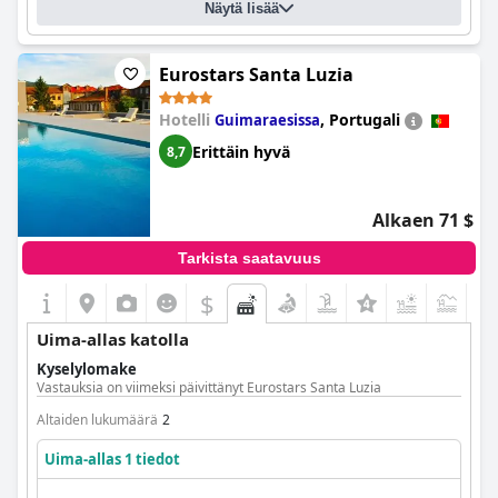
Uima-allas 1 tiedot
Näytä lisää
Altaan sijainti:
Ulkouima-allas
Eurostars Santa Luzia
Onko kyseessä erityyppinen allas?
Merivesiallas
Lämmitetty uima-allas
Hotelli
,
Portugali
Guimaraesissa
Erittäin hyvä
8,7
Alkaen 71 $
Tarkista saatavuus
$
Uima-allas katolla
Kyselylomake
Vastauksia on viimeksi päivittänyt Eurostars Santa Luzia
Altaiden lukumäärä
2
Uima-allas 1 tiedot