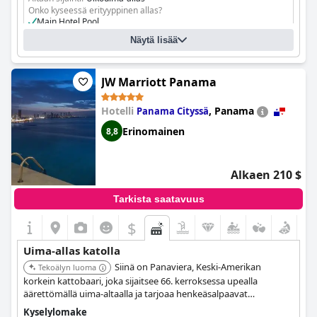
Onko kyseessä erityyppinen allas?
Main Hotel Pool
Näytä lisää
JW Marriott Panama
Hotelli
,
Panama
Panama Cityssä
Erinomainen
8,8
Alkaen 210 $
Tarkista saatavuus
$
Uima-allas katolla
Siinä on Panaviera, Keski-Amerikan
Tekoälyn luoma
korkein kattobaari, joka sijaitsee 66. kerroksessa upealla
äärettömällä uima-altaalla ja tarjoaa henkeäsalpaavat
panoraamanäkymät merelle ja Panama Cityyn. Kattobaari
Kyselylomake