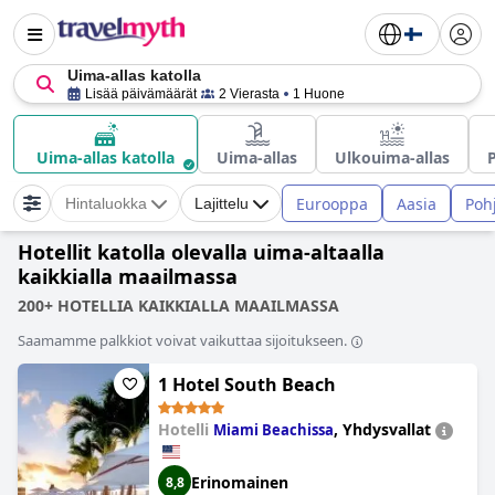
Uima-allas katolla
Lisää päivämäärät
2 Vierasta
1 Huone
Uima-allas katolla
Uima-allas
Ulkouima-allas
Eurooppa
Aasia
Poh
Hintaluokka
Lajittelu
Hotellit katolla olevalla uima-altaalla
kaikkialla maailmassa
200+ HOTELLIA KAIKKIALLA MAAILMASSA
Saamamme palkkiot voivat vaikuttaa sijoitukseen.
1 Hotel South Beach
Hotelli
,
Yhdysvallat
Miami Beachissa
Erinomainen
8,8