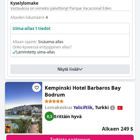
Kyselylomake
Vastauksia on viimeksi päivittänyt Parque Vacacional Eden
Altaiden lukumäärä
4
Uima-allas 1 tiedot
Altaan sijainti:
Sisäuima-allas
Onko kyseessä erityyppinen allas?
Lämmitetty uima-allas
Näytä lisää
Kempinski Hotel Barbaros Bay
Bodrum
Lomakeskus
,
Turkki
Yaliciftlik
Erittäin hyvä
8,3
Alkaen 249 $
Tarkista saatavuus