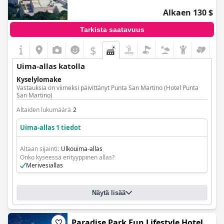
Alkaen 130 $
Tarkista saatavuus
$
Uima-allas katolla
Kyselylomake
Vastauksia on viimeksi päivittänyt Punta San Martino (Hotel Punta
San Martino)
Altaiden lukumäärä
2
Uima-allas 1 tiedot
Altaan sijainti:
Ulkouima-allas
Onko kyseessä erityyppinen allas?
Merivesiallas
Näytä lisää
Paradise Park Fun Lifestyle Hotel