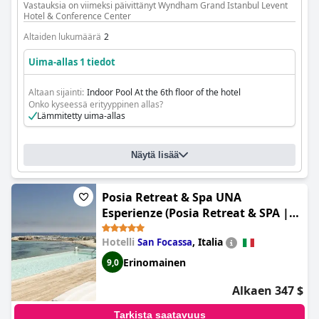
Vastauksia on viimeksi päivittänyt Wyndham Grand Istanbul Levent
Hotel & Conference Center
Altaiden lukumäärä
2
Uima-allas 1 tiedot
Altaan sijainti:
Indoor Pool At the 6th floor of the hotel
Onko kyseessä erityyppinen allas?
Lämmitetty uima-allas
Näytä lisää
Posia Retreat & Spa UNA
Esperienze (Posia Retreat & SPA |
UNA esperienze)
Hotelli
,
Italia
San Focassa
Erinomainen
9,0
Alkaen 347 $
Tarkista saatavuus