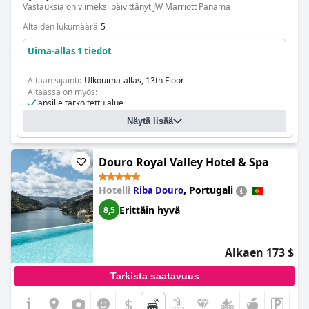
tarjoaa yhdistelmän paikallista ja kansainvälistä keittiötä.
Vastauksia on viimeksi päivittänyt JW Marriott Panama
Altaiden lukumäärä
5
Uima-allas 1 tiedot
Altaan sijainti:
Ulkouima-allas, 13th Floor
Altaassa on myös:
lapsille tarkoitettu alue
Näytä lisää
Douro Royal Valley Hotel & Spa
Hotelli
,
Portugali
Riba Douro
Erittäin hyvä
8,5
Alkaen 173 $
Tarkista saatavuus
$