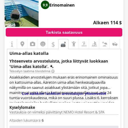
Erinomainen
9,9
Alkaen 114 $
Tarkista saatavuus
$
Uima-allas katolla
Yhteenveto arvosteluista, jotka liittyvät luokkaan
'Uima-allas katolla'.
Tekoälyn laatima tiivistelmä
Asiakkaiden arvostelujen mukaan eräs erinomainen ominaisuus
on kattouima-allas. Ääretön uima-allas henkeäsalpaavilla
näkymillä on saanut asiakkaat ylistämään sitä. Jotkut jopa
mainitsevat, että allas ja kattoterassin poreallas ovat auki 24
Lue kaikkien luokkien arvostelujen yhteenvedot
tuntia vuorokaudessa, mikä on suuri plussa. Lisäksi 6. kerroksen
ravintola tarjoilee herkullista ruokaa, josta voi nauttia upeiden
Kyselylomake
näkymien kera. Vaikka jotkin arvostelut eivät mainitse allasta
Vastauksia on viimeksi päivittänyt NEMO Hotel Resort & SPA
erikseen, paikan päällä näyttää olevan useita altaita, joista
asiakkaat voivat nauttia. Kaiken kaikkiaan kattouima-allas on
Altaiden lukumäärä
6
ehdottomasti tämän hotellin kohokohta.