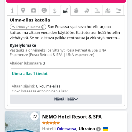
$
Uima-allas katolla
San Focassa sijaitseva hotelli tarjoaa
Tekoälyn luoma
kattouima-altaan vieraiden käyttöön. Kattoterassi lisää hotellin
viehätystä. Se on loistava paikka rentoutua ja virkistyä meren
äärellä.
Kyselylomake
Vastauksia on viimeksi päivittänyt Posia Retreat & Spa UNA
Esperienze (Posia Retreat & SPA | UNA esperienze)
Altaiden lukumäärä
3
Uima-allas 1 tiedot
Altaan sijainti:
Ulkouima-allas
Onko kyseessä erityyppinen allas?
Äärettömän vaikutelman antava uima-allas
Näytä lisää
NEMO Hotel Resort & SPA
Hotelli
,
Ukraina
Odessassa