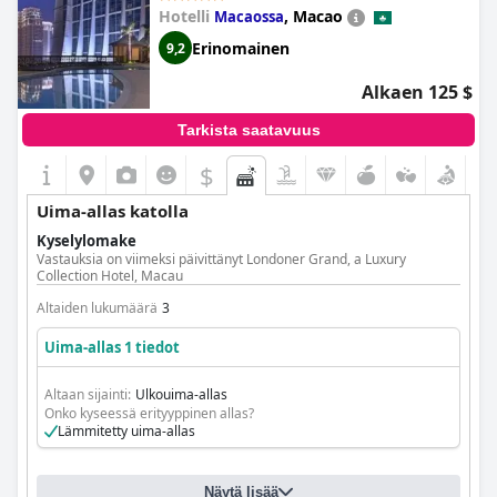
Hotelli
,
Macao
Macaossa
Erinomainen
9,2
Alkaen 125 $
Tarkista saatavuus
$
Uima-allas katolla
Kyselylomake
Vastauksia on viimeksi päivittänyt Londoner Grand, a Luxury
Collection Hotel, Macau
Altaiden lukumäärä
3
Uima-allas 1 tiedot
Altaan sijainti:
Ulkouima-allas
Onko kyseessä erityyppinen allas?
Lämmitetty uima-allas
Näytä lisää