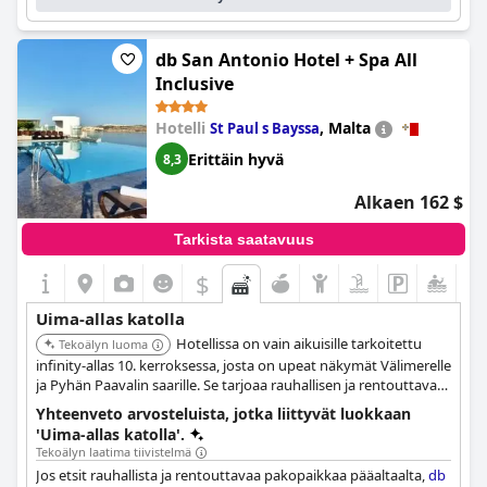
db San Antonio Hotel + Spa All
Inclusive
Hotelli
,
Malta
St Paul s Bayssa
Erittäin hyvä
8,3
Alkaen 162 $
Tarkista saatavuus
$
Uima-allas katolla
Hotellissa on vain aikuisille tarkoitettu
Tekoälyn luoma
infinity-allas 10. kerroksessa, josta on upeat näkymät Välimerelle
ja Pyhän Paavalin saarille. Se tarjoaa rauhallisen ja rentouttavan
pakopaikan pääaltaan alueelta.
Yhteenveto arvosteluista, jotka liittyvät luokkaan
'Uima-allas katolla'.
Tekoälyn laatima tiivistelmä
Jos etsit rauhallista ja rentouttavaa pakopaikkaa pääaltaalta,
db