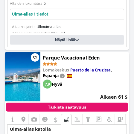
Altaiden lukumäärä
5
Uima-allas 1 tiedot
Altaan sijainti:
Ulkouima-allas
2
Altaan pinta-alan koko:
1375 m
Näytä lisää
Parque Vacacional Eden
Lomakeskus
,
Puerto de la Cruzissa
Espanja
Hyvä
7,9
Alkaen 61 $
Tarkista saatavuus
$
Uima-allas katolla