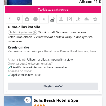
Alkaen 41 $
Tarkista saatavuus
$
Uima-allas katolla
Tämä hotelli Semarangissa tarjoaa
Tekoälyn luoma
kattouima-altaan. Vieraat voivat nauttia kaupunkinäkymistä
uidessaan.
Kyselylomake
Vastauksia on viimeksi päivittänyt Louis Kienne Hotel Simpang Lima
Altaan sijainti:
Ulkouima-allas, simpang lima view
Onko kyseessä erityyppinen allas?
Äärettömän vaikutelman antava uima-allas
Altaassa on myös:
lapsille tarkoitettu alue
Näytä lisää
Sulis Beach Hotel & Spa