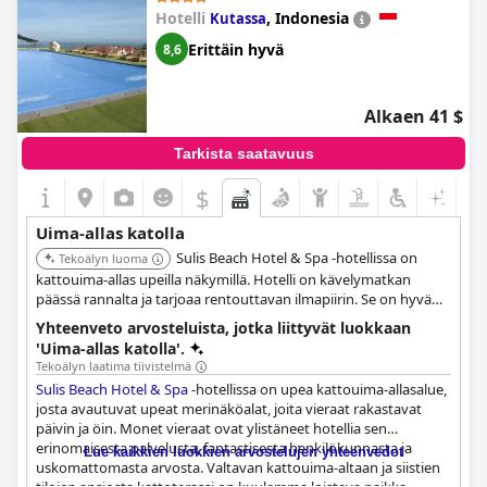
Hotelli
,
Indonesia
Kutassa
Erittäin hyvä
8,6
Alkaen 41 $
Tarkista saatavuus
$
Uima-allas katolla
Sulis Beach Hotel & Spa -hotellissa on
Tekoälyn luoma
kattouima-allas upeilla näkymillä. Hotelli on kävelymatkan
päässä rannalta ja tarjoaa rentouttavan ilmapiirin. Se on hyvä
vaihtoehto niille, jotka haluavat olla lähellä toimintaa.
Yhteenveto arvosteluista, jotka liittyvät luokkaan
'Uima-allas katolla'.
Tekoälyn laatima tiivistelmä
Sulis Beach Hotel & Spa
-hotellissa on upea kattouima-allasalue,
josta avautuvat upeat merinäköalat, joita vieraat rakastavat
päivin ja öin. Monet vieraat ovat ylistäneet hotellia sen
erinomaisesta palvelusta, fantastisesta henkilökunnasta ja
Lue kaikkien luokkien arvostelujen yhteenvedot
uskomattomasta arvosta. Valtavan kattouima-altaan ja siistien