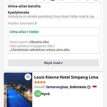
Uima-allas katolla
Kyselylomake
Vastauksia on viimeksi päivittänyt Douro Royal Valley Hotel & Spa
Altaiden lukumäärä
3
Uima-allas 1 tiedot
Altaan sijainti:
Ulkouima-allas
Onko kyseessä erityyppinen allas?
Äärettömän vaikutelman antava uima-allas
Näytä lisää
Louis Kienne Hotel Simpang Lima
Hotelli
,
Indonesia
Semarangissa
Hyvä
7,3