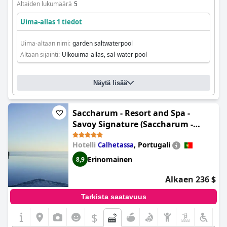
Altaiden lukumäärä
5
Uima-allas 1 tiedot
Uima-altaan nimi:
garden saltwaterpool
Altaan sijainti:
Ulkouima-allas, sal-water pool
Näytä lisää
Saccharum - Resort and Spa -
Savoy Signature (Saccharum -
Resort & Spa - Savoy Signature)
Hotelli
,
Portugali
Calhetassa
Erinomainen
8,9
Alkaen 236 $
Tarkista saatavuus
$