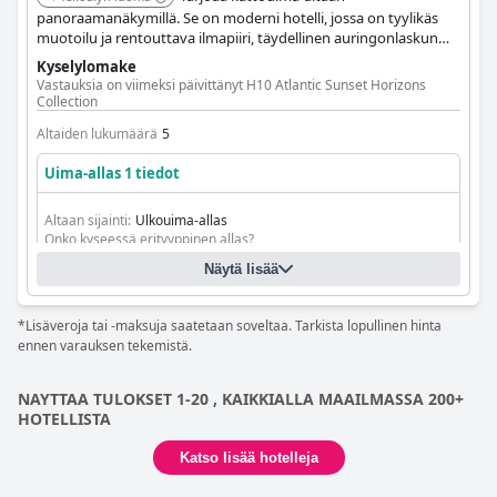
panoraamanäkymillä. Se on moderni hotelli, jossa on tyylikäs
muotoilu ja rentouttava ilmapiiri, täydellinen auringonlaskun
nauttimiseen.
Kyselylomake
Vastauksia on viimeksi päivittänyt H10 Atlantic Sunset Horizons
Collection
Altaiden lukumäärä
5
Uima-allas 1 tiedot
Altaan sijainti:
Ulkouima-allas
Onko kyseessä erityyppinen allas?
Merivesiallas
Näytä lisää
*Lisäveroja tai -maksuja saatetaan soveltaa. Tarkista lopullinen hinta
ennen varauksen tekemistä.
NAYTTAA TULOKSET 1-20 , KAIKKIALLA MAAILMASSA 200+
HOTELLISTA
Katso lisää hotelleja