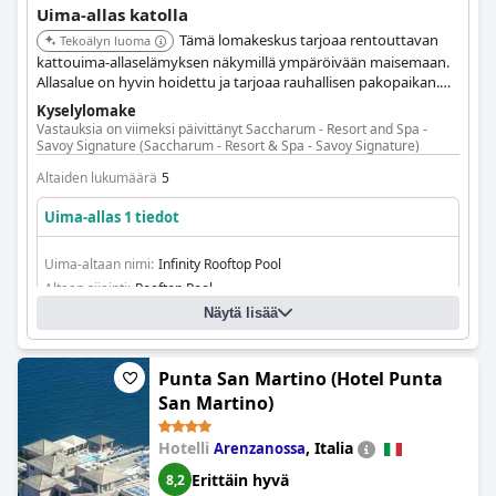
Uima-allas katolla
Tämä lomakeskus tarjoaa rentouttavan
Tekoälyn luoma
kattouima-allaselämyksen näkymillä ympäröivään maisemaan.
Allasalue on hyvin hoidettu ja tarjoaa rauhallisen pakopaikan.
Asiakkaat arvostavat kylpylätiloja ja yleisiä lomakeskuksen
Kyselylomake
mukavuuksia.
Vastauksia on viimeksi päivittänyt Saccharum - Resort and Spa -
Savoy Signature (Saccharum - Resort & Spa - Savoy Signature)
Altaiden lukumäärä
5
Uima-allas 1 tiedot
Uima-altaan nimi:
Infinity Rooftop Pool
Altaan sijainti:
Rooftop Pool
Näytä lisää
Punta San Martino (Hotel Punta
San Martino)
Hotelli
,
Italia
Arenzanossa
Erittäin hyvä
8,2