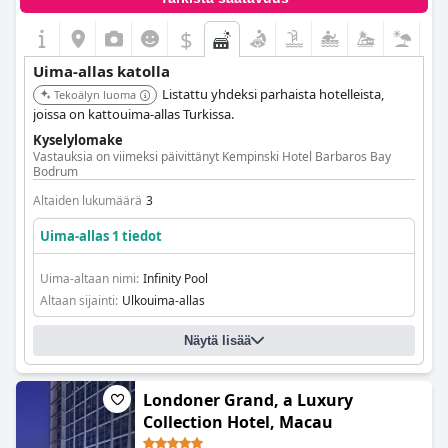
$
Uima-allas katolla
Listattu yhdeksi parhaista hotelleista,
Tekoälyn luoma
joissa on kattouima-allas Turkissa.
Kyselylomake
Vastauksia on viimeksi päivittänyt Kempinski Hotel Barbaros Bay
Bodrum
Altaiden lukumäärä
3
Uima-allas 1 tiedot
Uima-altaan nimi:
Infinity Pool
Altaan sijainti:
Ulkouima-allas
Näytä lisää
Londoner Grand, a Luxury
Collection Hotel, Macau