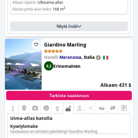
Altaan sijainti:
Ulkouima-allas
2
Altaan pinta-alan koko:
168 m
Näytä lisää
Giardino Marling
Hotelli
,
Italia
Meranossa
Erinomainen
9,2
Alkaen 431 $
Tarkista saatavuus
$
Uima-allas katolla
Kyselylomake
Vastauksia on viimeksi päivittänyt Giardino Marling