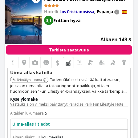
Hotelli
,
Espanja
Los Cristianosissa
Erittäin hyvä
8,1
Alkaen 149 $
Tarkista saatavuus
$
Uima-allas katolla
Todennäköisesti sisältää kattoterassin,
Tekoälyn luoma
jossa on uima-altaita tai auringonottopaikkoja, ottaen
huomioon sen "Fun Lifestyle" -brändäyksen, vaikka tarkempia
tietoja kattouima-altaasta ei ole vahvistettu annetuista
Kyselylomake
tiedoista. Hotelli tunnetaan useista uima-altaistaan ja
Vastauksia on viimeksi päivittänyt Paradise Park Fun Lifestyle Hotel
perheystävällisistä mukavuuksistaan.
Altaiden lukumäärä
5
Uima-allas 1 tiedot
Altaan sijainti:
Ulkouima-allas