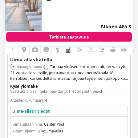
Alkaen 485 $
Tarkista saatavuus
$
Uima-allas katolla
Tarjoaa ylellisen kattouima-altaan vain yli
Tekoälyn luoma
21-vuotiaille vieraille, josta avautuu upea merinäköala 18
kerroksen korkeudelta rannasta. Tarjoaa täydellisen pakopaikan
cabanoineen ja huomaavaisine palveluineen, parantaen yleistä
Kyselylomake
rentoutumiskokemusta.
Vastauksia on viimeksi päivittänyt 1 Hotel South Beach
Altaiden lukumäärä
4
Uima-allas 1 tiedot
Uima-altaan nimi:
Center Pool
Altaan sijainti:
Ulkouima-allas