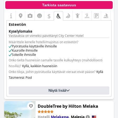
Tarkista saatavuus
$
Esteetön
Kyselylomake
Vastauksia on viimeksi päivittänyt City Center Hotel
Määrittele kenelle hotelli/majoitus on esteetön?
Pyörätuolia käyttäville ihmisille
Kuuroille ihmisille
Sokeille ihmisille
Onko tieltä huoneisiin samalle tasolle kulkuyhteys (mahdollisesti
hissillä)?
Kyllä, kaikkiin huoneisiin
Onko tiloja, joihin pyörätuolia käyttävät vieraat eivät pääse?
Kyllä
Täsmennä: Pool
Näytä lisää
DoubleTree by Hilton Melaka
Hotelli
,
Malesia
Melakassa