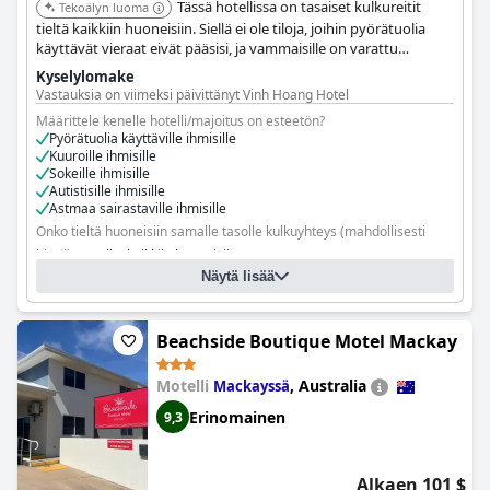
Tässä hotellissa on tasaiset kulkureitit
Tekoälyn luoma
tieltä kaikkiin huoneisiin. Siellä ei ole tiloja, joihin pyörätuolia
käyttävät vieraat eivät pääsisi, ja vammaisille on varattu
pysäköintipaikkoja.
Kyselylomake
Vastauksia on viimeksi päivittänyt Vinh Hoang Hotel
Määrittele kenelle hotelli/majoitus on esteetön?
Pyörätuolia käyttäville ihmisille
Kuuroille ihmisille
Sokeille ihmisille
Autistisille ihmisille
Astmaa sairastaville ihmisille
Onko tieltä huoneisiin samalle tasolle kulkuyhteys (mahdollisesti
hissillä)?
Kyllä, kaikkiin huoneisiin
Näytä lisää
Onko tiloja, joihin pyörätuolia käyttävät vieraat eivät pääse?
Ei
Beachside Boutique Motel Mackay
Motelli
,
Australia
Mackayssä
Erinomainen
9,3
Alkaen 101 $