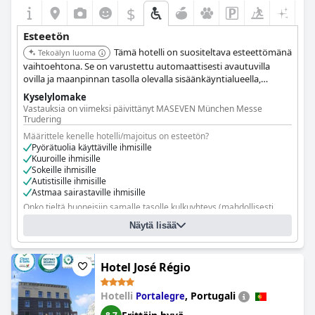
$
Esteetön
Tämä hotelli on suositeltava esteettömänä
Tekoälyn luoma
vaihtoehtona. Se on varustettu automaattisesti avautuvilla
ovilla ja maanpinnan tasolla olevalla sisäänkäyntialueella,
mukaan lukien esteettömät pysäköintipaikat. Hotellissa on
Kyselylomake
kaksi hissiä, jotka palvelevat kaikkia kerroksia, ja esteettömät
Vastauksia on viimeksi päivittänyt MASEVEN München Messe
huoneet on sijoitettu strategisesti näiden hissien lähelle
Trudering
lisämukavuuden vuoksi. Erityisesti suunniteltuja
Määrittele kenelle hotelli/majoitus on esteetön?
pyörätuoliystävällisiä huoneita, mukaan lukien esteettömät
Pyörätuolia käyttäville ihmisille
Comfort-kahden hengen huoneet, on saatavilla, ja ne tunnetaan
Kuuroille ihmisille
käytännöllisistä, polvenkorkuisista kalusteistaan.
Sokeille ihmisille
Autistisille ihmisille
Astmaa sairastaville ihmisille
Onko tieltä huoneisiin samalle tasolle kulkuyhteys (mahdollisesti
hissillä)?
Kyllä, kaikkiin huoneisiin
Näytä lisää
Onko tiloja, joihin pyörätuolia käyttävät vieraat eivät pääse?
Ei
Hotel José Régio
Hotelli
,
Portugali
Portalegre