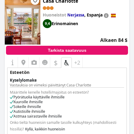
Casa Charlotte
Huoneistot
,
Espanja
Nerjassa
Erinomainen
9,4
Alkaen 84 $
Tarkista saatavuus
$
+2
Esteetön
Kyselylomake
Vastauksia on viimeksi päivittänyt Casa Charlotte
Määrittele kenelle hotelli/majoitus on esteetön?
Pyörätuolia käyttäville ihmisille
Kuuroille ihmisille
Sokeille ihmisille
Autistisille ihmisille
Astmaa sairastaville ihmisille
Onko tieltä huoneisiin samalle tasolle kulkuyhteys (mahdollisesti
hissillä)?
Kyllä, kaikkiin huoneisiin