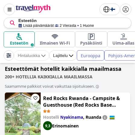
Esteetön
Lisää päivämäärät
2 Vierasta
1 Huone
Esteetön
Ilmainen Wi-Fi
Pysäköinti
Uima-allas
Eurooppa
Pohjois-Amer
Hintaluokka
Lajittelu
Esteettömät hotellit kaikkialla maailmassa
200+ HOTELLIA KAIKKIALLA MAAILMASSA
Saamamme palkkiot voivat vaikuttaa sijoitukseen.
Red Rocks Rwanda - Campsite &
Guesthouse (Red Rocks Base
Camp)
Hostelli
,
Ruanda
Nyakinama
Erinomainen
9,3