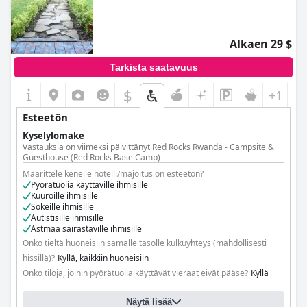
Alkaen 29 $
Tarkista saatavuus
$
+1
Esteetön
Kyselylomake
Vastauksia on viimeksi päivittänyt Red Rocks Rwanda - Campsite &
Guesthouse (Red Rocks Base Camp)
Määrittele kenelle hotelli/majoitus on esteetön?
Pyörätuolia käyttäville ihmisille
Kuuroille ihmisille
Sokeille ihmisille
Autistisille ihmisille
Astmaa sairastaville ihmisille
Onko tieltä huoneisiin samalle tasolle kulkuyhteys (mahdollisesti
hissillä)?
Kyllä, kaikkiin huoneisiin
Onko tiloja, joihin pyörätuolia käyttävät vieraat eivät pääse?
Kyllä
Näytä lisää