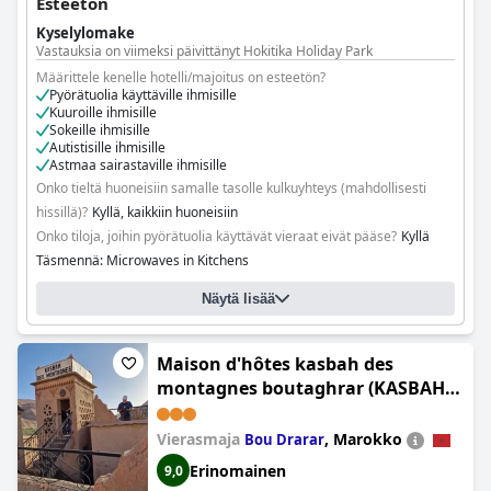
Esteetön
Kyselylomake
Vastauksia on viimeksi päivittänyt Hokitika Holiday Park
Määrittele kenelle hotelli/majoitus on esteetön?
Pyörätuolia käyttäville ihmisille
Kuuroille ihmisille
Sokeille ihmisille
Autistisille ihmisille
Astmaa sairastaville ihmisille
Onko tieltä huoneisiin samalle tasolle kulkuyhteys (mahdollisesti
hissillä)?
Kyllä, kaikkiin huoneisiin
Onko tiloja, joihin pyörätuolia käyttävät vieraat eivät pääse?
Kyllä
Täsmennä: Microwaves in Kitchens
Näytä lisää
Maison d'hôtes kasbah des
montagnes boutaghrar (KASBAH
DES MONTAGNS maisons d'hôtes
la vallée des roses)
Vierasmaja
,
Marokko
Bou Drarar
Erinomainen
9,0