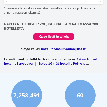
*Lisäveroja tai -maksuja saatetaan soveltaa. Tarkista lopullinen hinta
ennen varauksen tekemistä.
NAYTTAA TULOKSET 1-20 , KAIKKIALLA MAAILMASSA 200+
HOTELLISTA
Katso lisää hotelleja
Näytä kaikki
hotellit Maailmanlaajuisesti
Esteettömät hotellit kaikkialla maailmassa
:
Esteettömät
hotellit Eurooppa
|
Esteettömät hotellit Pohjois-
Amerikka
|
Esteettömät hotellit Aasia
|
Esteettömät
hotellit Etelä-Amerikka
|
Esteettömät hotellit Lähi-
Itä
|
Esteettömät hotellit Afrikka
|
Esteettömät hotellit
Oseania
|
Esteettömät hotellit Keski-
Amerikka
|
Esteettömät hotellit Karibianmeren saaret
7,258,491
60