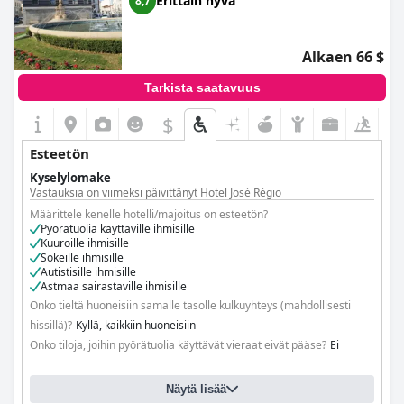
Erittäin hyvä
8,7
Alkaen 66 $
Tarkista saatavuus
$
Esteetön
Kyselylomake
Vastauksia on viimeksi päivittänyt Hotel José Régio
Määrittele kenelle hotelli/majoitus on esteetön?
Pyörätuolia käyttäville ihmisille
Kuuroille ihmisille
Sokeille ihmisille
Autistisille ihmisille
Astmaa sairastaville ihmisille
Onko tieltä huoneisiin samalle tasolle kulkuyhteys (mahdollisesti
hissillä)?
Kyllä, kaikkiin huoneisiin
Onko tiloja, joihin pyörätuolia käyttävät vieraat eivät pääse?
Ei
Näytä lisää