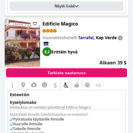
Onko tieltä huoneisiin samalle tasolle kulkuyhteys (mahdollisesti
Näytä lisää
hissillä)?
Kyllä, kaikkiin huoneisiin
Onko tiloja, joihin pyörätuolia käyttävät vieraat eivät pääse?
Ei
Edificio Magico
Huoneistohotelli
,
Kap Verde
Tarrafal
Erittäin hyvä
8,2
Alkaen 39 $
Tarkista saatavuus
$
+6
Esteetön
Kyselylomake
Vastauksia on viimeksi päivittänyt Edificio Magico
Määrittele kenelle hotelli/majoitus on esteetön?
Pyörätuolia käyttäville ihmisille
Kuuroille ihmisille
Sokeille ihmisille