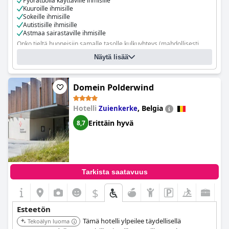
Pyörätuolia käyttäville ihmisille
kaltevan sisäänkäynnin, esteettömän sisäänkäynnin ja
Kuuroille ihmisille
esteettömät yhteiset kylpyhuoneet.
Sokeille ihmisille
Autistisille ihmisille
Astmaa sairastaville ihmisille
Onko tieltä huoneisiin samalle tasolle kulkuyhteys (mahdollisesti
hissillä)?
Kyllä, kaikkiin huoneisiin
Näytä lisää
Onko tiloja, joihin pyörätuolia käyttävät vieraat eivät pääse?
Kyllä
Domein Polderwind
Hotelli
,
Belgia
Zuienkerke
Erittäin hyvä
8,7
Tarkista saatavuus
$
Esteetön
Tämä hotelli ylpeilee täydellisellä
Tekoälyn luoma