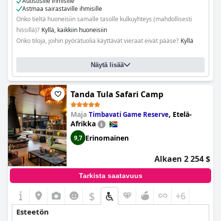
Autistisille ihmisille
Astmaa sairastaville ihmisille
Onko tieltä huoneisiin samalle tasolle kulkuyhteys (mahdollisesti
hissillä)?
Kyllä, kaikkiin huoneisiin
Onko tiloja, joihin pyörätuolia käyttävät vieraat eivät pääse?
Kyllä
Näytä lisää
Tanda Tula Safari Camp
Maja
,
Etelä-
Timbavati Game Reserve
Afrikka
Erinomainen
9,7
Alkaen 2 254 $
Tarkista saatavuus
$
+6
Esteetön