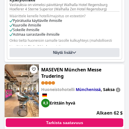
Vastauksia on viimeksi päivittänyt Walhalla Hotel Regensburg
Hoeferer 4 Sterne Superior (Walhalla Zen Hotel Regensburg)
Määrittele kenelle hotelli/majoitus on esteetön?
Pyörätuolia käyttäville ihmisille
Kuuroille ihmisille
Sokeille ihmisille
Astmaa sairastaville ihmisille
Onko tieltä huoneisiin samalle tasolle kulkuyhteys (mahdollisesti
hissillä)?
Kyllä, kaikkiin huoneisiin
Näytä lisää
Onko tiloja, joihin pyörätuolia käyttävät vieraat eivät pääse?
Ei
MASEVEN München Messe
Trudering
Huoneistohotelli
,
Saksa
Münchenissä
Erittäin hyvä
8,3
Alkaen 62 $
Tarkista saatavuus