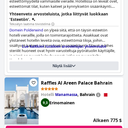
esteettömyydellä vammaisille vieraille. Hotellissa on leveät ovet,
esteettömät tilat, kuten kaiteet ja kynnyksetön sisäänkäynti.
Tilavat huoneet on hyvin varusteltu pyörätuolin käyttäjille, ja
Yhteenveto arvosteluista, jotka liittyvät luokkaan
niissä on suuret kylpyhuoneet, jotka on suunniteltu
'Esteetön'.
erityistarpeita omaaville vieraille.
Tekoälyn laatima tiivistelmä
Domein Polderwind
on ylpeä siitä, että on täysin esteetön
hotelli vieraillle, joilla on toimintarajoitteita. Asiakkaat ovat
ylistäneet hotellin leveitä ovia, esteettömiä tiloja, joihin
sisältyvät kaiteet ja kynnyksetön sisäänkäynti. Tilavat ja lähes
Lue kaikkien luokkien arvostelujen yhteenvedot
steriilit huoneet ovat hyvin varusteltuja pyörätuolin käyttäjille,
ja niissä on suuret kylpyhuoneet, jotka on suunniteltu
Kyselylomake
vastaamaan erityistarpeita omaavien vieraiden tarpeita. Hotellin
Vastauksia on viimeksi päivittänyt Domein Polderwind
henkilökuntaa on myös kehuttu heidän huomaavaisesta
Näytä lisää
avustaan, mikä tekee siitä erinomaisen valinnan vieraille, joilla
Määrittele kenelle hotelli/majoitus on esteetön?
on toimintarajoitteita. Hotelli on helposti saavutettavissa ja
Pyörätuolia käyttäville ihmisille
Kuuroille ihmisille
ihanteellinen matkailijoille, joilla on toimintarajoitteita tai jotka
Raffles Al Areen Palace Bahrain
Sokeille ihmisille
etsivät todella inklusiivista majoituskokemusta.
Autistisille ihmisille
Hotelli
,
Bahrain
Manamassa
Astmaa sairastaville ihmisille
Mental disability
Erinomainen
9,3
Onko tieltä huoneisiin samalle tasolle kulkuyhteys (mahdollisesti
hissillä)?
Kyllä, kaikkiin huoneisiin
Onko tiloja, joihin pyörätuolia käyttävät vieraat eivät pääse?
Ei
Alkaen 775 $