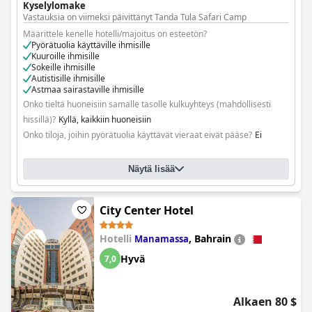
Kyselylomake
Vastauksia on viimeksi päivittänyt Tanda Tula Safari Camp
Määrittele kenelle hotelli/majoitus on esteetön?
Pyörätuolia käyttäville ihmisille
Kuuroille ihmisille
Sokeille ihmisille
Autistisille ihmisille
Astmaa sairastaville ihmisille
Onko tieltä huoneisiin samalle tasolle kulkuyhteys (mahdollisesti
hissillä)?
Kyllä, kaikkiin huoneisiin
Onko tiloja, joihin pyörätuolia käyttävät vieraat eivät pääse?
Ei
Näytä lisää
City Center Hotel
Hotelli
,
Bahrain
Manamassa
Hyvä
7,0
Alkaen 80 $