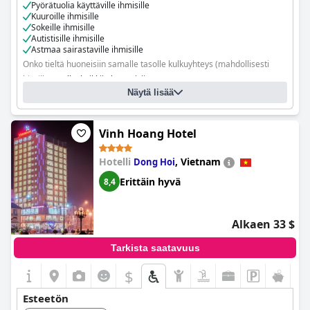
Pyörätuolia käyttäville ihmisille
Kuuroille ihmisille
Sokeille ihmisille
Autistisille ihmisille
Astmaa sairastaville ihmisille
Onko tieltä huoneisiin samalle tasolle kulkuyhteys (mahdollisesti
hissillä)?
Kyllä, kaikkiin huoneisiin
Näytä lisää
Täsmennä: ramps to enter hotel, plus easy access to all rooms
Onko tiloja, joihin pyörätuolia käyttävät vieraat eivät pääse?
Kyllä
Täsmennä: The SPA on the 3rd floor requires access via staircase.
Vinh Hoang Hotel
However our therapists are able to provide treatment in own room
Hotelli
,
Vietnam
Dong Hoi
Erittäin hyvä
8,4
Alkaen 33 $
Tarkista saatavuus
$
Esteetön