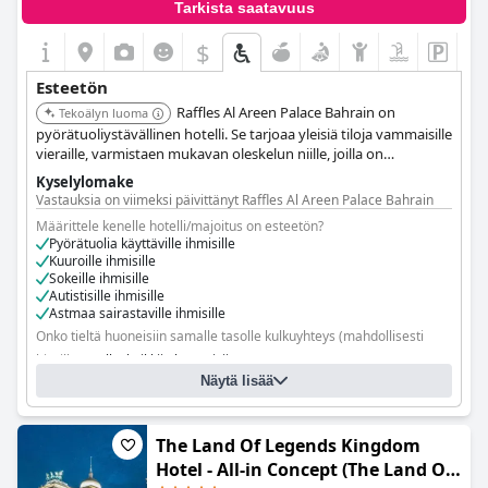
Tarkista saatavuus
$
Esteetön
Raffles Al Areen Palace Bahrain on
Tekoälyn luoma
pyörätuoliystävällinen hotelli. Se tarjoaa yleisiä tiloja vammaisille
vieraille, varmistaen mukavan oleskelun niille, joilla on
esteettömyystarpeita.
Kyselylomake
Vastauksia on viimeksi päivittänyt Raffles Al Areen Palace Bahrain
Määrittele kenelle hotelli/majoitus on esteetön?
Pyörätuolia käyttäville ihmisille
Kuuroille ihmisille
Sokeille ihmisille
Autistisille ihmisille
Astmaa sairastaville ihmisille
Onko tieltä huoneisiin samalle tasolle kulkuyhteys (mahdollisesti
hissillä)?
Kyllä, kaikkiin huoneisiin
Näytä lisää
Onko tiloja, joihin pyörätuolia käyttävät vieraat eivät pääse?
Ei
The Land Of Legends Kingdom
Hotel - All-in Concept (The Land Of