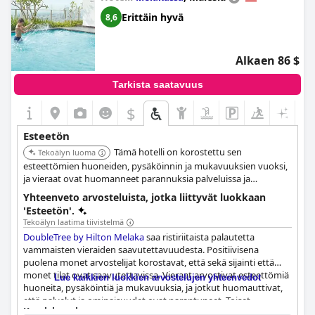
Erittäin hyvä
8,6
Alkaen 86 $
Tarkista saatavuus
$
Esteetön
Tämä hotelli on korostettu sen
Tekoälyn luoma
esteettömien huoneiden, pysäköinnin ja mukavuuksien vuoksi,
ja vieraat ovat huomanneet parannuksia palveluissa ja
ominaisuuksissa. Pääsy ravintolaan on hyvä, ja hotelliin pääsee
Yhteenveto arvosteluista, jotka liittyvät luokkaan
kätevästi autolla. Hotellissa on tasaiset kulkureitit kaikkiin
'Esteetön'.
huoneisiin ja merkityt pysäköintipaikat vammaisille vieraille.
Tekoälyn laatima tiivistelmä
Kaikissa huoneissa on tasoitetut (pyörätuolilla saavutettavat)
DoubleTree by Hilton Melaka
saa ristiriitaista palautetta
suihkut ja tukikaiteet wc-tiloissa. Pyörätuoleja tarjotaan myös
vammaisten vieraiden saavutettavuudesta. Positiivisena
ilmaiseksi.
puolena monet arvostelijat korostavat, että sekä sijainti että
monet tilat ovat saavutettavissa. Vieraat arvostivat esteettömiä
Lue kaikkien luokkien arvostelujen yhteenvedot
huoneita, pysäköintiä ja mukavuuksia, ja jotkut huomauttivat,
että palvelut ja ominaisuudet ovat parantuneet. Toiset
Kyselylomake
mainitsivat, että pääsy ravintolaan on hyvä ja hotelliin oli kätevä