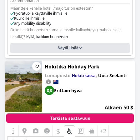
Accommodation
Seatrac-järjestelmillä ja nähtävyyksien katselun
Määrittele kenelle hotelli/majoitus on esteetön?
erikoisajoneuvolla, ja voi järjestää tarvittavien lääkinnällisten
Pyörätuolia käyttäville ihmisille
laitteiden vuokrauksen.
Kuuroille ihmisille
any mobility disability
Onko tieltä huoneisiin samalle tasolle kulkuyhteys (mahdollisesti
hissillä)?
Kyllä, kaikkiin huoneisiin
Täsmennä: the accommodation is built in one level without steps
Näytä lisää
Onko tiloja, joihin pyörätuolia käyttävät vieraat eivät pääse?
Ei
Hokitika Holiday Park
Lomapuisto
,
Uusi-Seelanti
Hokitikassa
Erittäin hyvä
8,0
Alkaen 50 $
Tarkista saatavuus
$
+2