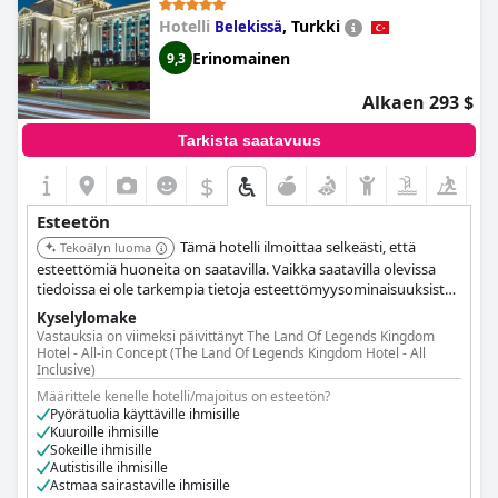
Legends Kingdom Hotel - All
Hotelli
,
Turkki
Belekissä
Inclusive)
Erinomainen
9,3
Alkaen 293 $
Tarkista saatavuus
$
Esteetön
Tämä hotelli ilmoittaa selkeästi, että
Tekoälyn luoma
esteettömiä huoneita on saatavilla. Vaikka saatavilla olevissa
tiedoissa ei ole tarkempia tietoja esteettömyysominaisuuksista,
"Esteetön huone" -merkintä osoittaa sitoutumista
Kyselylomake
majoittamaan liikuntarajoitteisia vieraita.
Vastauksia on viimeksi päivittänyt The Land Of Legends Kingdom
Hotel - All-in Concept (The Land Of Legends Kingdom Hotel - All
Inclusive)
Määrittele kenelle hotelli/majoitus on esteetön?
Pyörätuolia käyttäville ihmisille
Kuuroille ihmisille
Sokeille ihmisille
Autistisille ihmisille
Astmaa sairastaville ihmisille