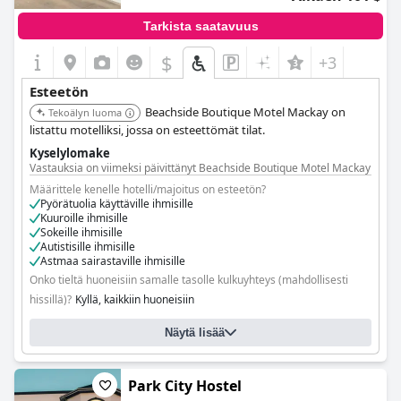
Tarkista saatavuus
$
+3
Esteetön
Beachside Boutique Motel Mackay on
Tekoälyn luoma
listattu motelliksi, jossa on esteettömät tilat.
Kyselylomake
Vastauksia on viimeksi päivittänyt Beachside Boutique Motel Mackay
Määrittele kenelle hotelli/majoitus on esteetön?
Pyörätuolia käyttäville ihmisille
Kuuroille ihmisille
Sokeille ihmisille
Autistisille ihmisille
Astmaa sairastaville ihmisille
Onko tieltä huoneisiin samalle tasolle kulkuyhteys (mahdollisesti
hissillä)?
Kyllä, kaikkiin huoneisiin
Onko tiloja, joihin pyörätuolia käyttävät vieraat eivät pääse?
Ei
Näytä lisää
Park City Hostel