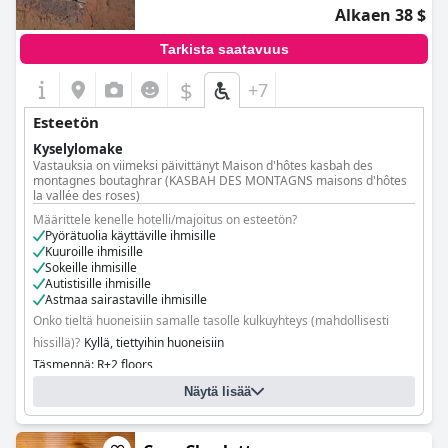
Alkaen 38 $
Tarkista saatavuus
$
+7
Esteetön
Kyselylomake
Vastauksia on viimeksi päivittänyt Maison d'hôtes kasbah des
montagnes boutaghrar (KASBAH DES MONTAGNS maisons d'hôtes
la vallée des roses)
Määrittele kenelle hotelli/majoitus on esteetön?
Pyörätuolia käyttäville ihmisille
Kuuroille ihmisille
Sokeille ihmisille
Autistisille ihmisille
Astmaa sairastaville ihmisille
Onko tieltä huoneisiin samalle tasolle kulkuyhteys (mahdollisesti
hissillä)?
Kyllä, tiettyihin huoneisiin
Täsmennä: R+2 floors
Onko tiloja, joihin pyörätuolia käyttävät vieraat eivät pääse?
Kyllä
Näytä lisää