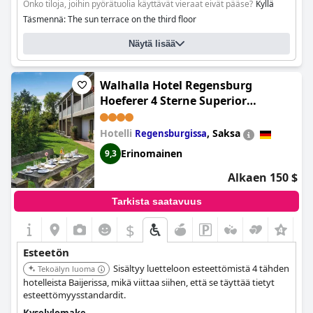
Onko tiloja, joihin pyörätuolia käyttävät vieraat eivät pääse?
Kyllä
Täsmennä: The sun terrace on the third floor
Näytä lisää
Walhalla Hotel Regensburg
Hoeferer 4 Sterne Superior
(Walhalla Zen Hotel Regensburg)
Hotelli
,
Saksa
Regensburgissa
Erinomainen
9,3
Alkaen 150 $
Tarkista saatavuus
$
Esteetön
Sisältyy luetteloon esteettömistä 4 tähden
Tekoälyn luoma
hotelleista Baijerissa, mikä viittaa siihen, että se täyttää tietyt
esteettömyysstandardit.
Kyselylomake