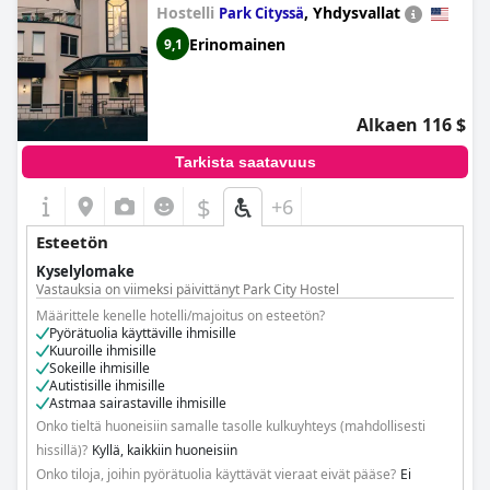
Hostelli
,
Yhdysvallat
Park Cityssä
Erinomainen
9,1
Alkaen 116 $
Tarkista saatavuus
$
+6
Esteetön
Kyselylomake
Vastauksia on viimeksi päivittänyt Park City Hostel
Määrittele kenelle hotelli/majoitus on esteetön?
Pyörätuolia käyttäville ihmisille
Kuuroille ihmisille
Sokeille ihmisille
Autistisille ihmisille
Astmaa sairastaville ihmisille
Onko tieltä huoneisiin samalle tasolle kulkuyhteys (mahdollisesti
hissillä)?
Kyllä, kaikkiin huoneisiin
Onko tiloja, joihin pyörätuolia käyttävät vieraat eivät pääse?
Ei