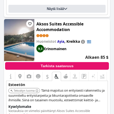
Näytä lisää
Aksos Suites Accessible
Accommodation
Huoneistot
,
Kreikka
Ayia
Erinomainen
9,3
Alkaen 85 $
Tarkista saatavuus
$
Esteetön
Tämä majoitus on erityisesti rakennettu ja
Tekoälyn luoma
suunniteltu erityistarpeita ja liikuntarajoitteita omaaville
ihmisille. Siinä on tasainen muotoilu, esteettömät keittiö- ja
kylpyhuonekalusteet, sähkösängyt tukikahvoilla, täysin
Kyselylomake
esteettömät märkätilat tukikaiteilla ja turvavalaistus.
Vastauksia on viimeksi päivittänyt Aksos Suites Accessible
Majoituspaikka tarjoaa kuljetuksen esteettömille rannoille