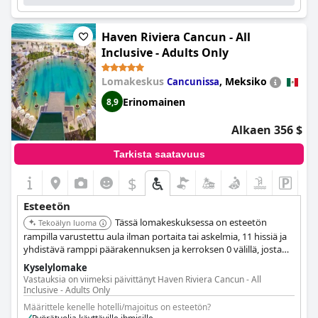
Haven Riviera Cancun - All
Inclusive - Adults Only
Lomakeskus
,
Meksiko
Cancunissa
Erinomainen
8,9
Alkaen 356 $
Tarkista saatavuus
$
Esteetön
Tässä lomakeskuksessa on esteetön
Tekoälyn luoma
rampilla varustettu aula ilman portaita tai askelmia, 11 hissiä ja
yhdistävä ramppi päärakennuksen ja kerroksen 0 välillä, josta
pääsee erilaisiin tiloihin, kuten kuntosalille, kylpylään, baareihin
Kyselylomake
ja ravintoloihin. Verkkosivusto on WCAG 2.0 AA-tason mukainen.
Vastauksia on viimeksi päivittänyt Haven Riviera Cancun - All
Esteettömissä huoneissa on matalat työtasot ja pesualtaat, ja
Inclusive - Adults Only
lomakeskus tarjoaa Junior-sviittejä, joissa on pyörätuolilla
Määrittele kenelle hotelli/majoitus on esteetön?
esteettömät suihkut. Se tarjoaa myös uima-allasramppeja tai