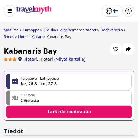
Maailma
>
Eurooppa
>
Kreikka
>
Aigeianmeren saaret
>
Dodekanesia
>
Rodos
>
Hotellit Kiotari
>
Kabanaris Bay
Kabanaris Bay
Kiotari
,
Kiotari
(
Näytä kartalla
)
Tulopäivä - Lähtöpäivä
ke, 26 8 - to, 27 8
1 Huone
2 Vierasta
Tarkista saatavuus
Tiedot