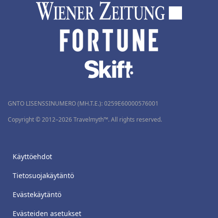
GNTO LISENSSINUMERO (MH.T.E.): 0259Ε60000576001
Copyright © 2012–2026 Travelmyth™. All rights reserved.
Käyttöehdot
Tietosuojakäytäntö
Evästekäytäntö
Evästeiden asetukset