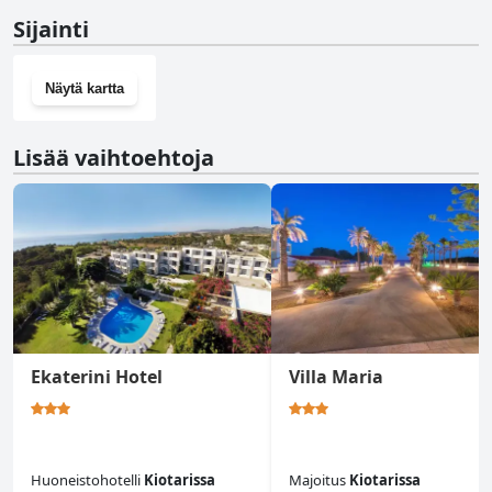
Ei, Kabanaris Bay ei ole kuntosalia.
Sijainti
Näytä kartta
Lisää vaihtoehtoja
Ekaterini Hotel
Villa Maria
Huoneistohotelli
Kiotarissa
Majoitus
Kiotarissa