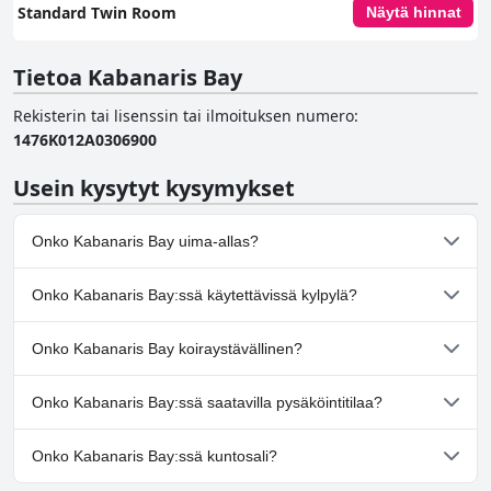
Standard Twin Room
Näytä hinnat
Tietoa Kabanaris Bay
Rekisterin tai lisenssin tai ilmoituksen numero
:
1476Κ012Α0306900
Usein kysytyt kysymykset
Onko Kabanaris Bay uima-allas?
Kyllä, Kabanaris Bay:ssä on uima-allas/altaita, jotka kuuluvat
Onko Kabanaris Bay:ssä käytettävissä kylpylä?
yhteen tai useampaan seuraavista luokista: Ulkouima-allas.
Kyllä, Kabanaris Bay tarjoaa kylpylän.
Onko Kabanaris Bay koiraystävällinen?
Ei, Kabanaris Bay ei salli koiria.
Onko Kabanaris Bay:ssä saatavilla pysäköintitilaa?
Kyllä, Kabanaris Bay tarjoaa pysäköintimahdollisuuden.
Onko Kabanaris Bay:ssä kuntosali?