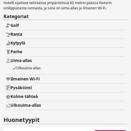
Hotelli sijaitsee vehreässä ympäristössä 60 metrin päässä Kiotarin
sinilippuisesta rannasta, ja siinä on uima-allas ja ilmainen Wi-Fi.
Kategoriat
Golf
Ranta
Kylpylä
Perhe
Uima-allas
Ulkouima-allas
Ilmainen Wi-Fi
Pysäköinti
Kolme tähteä
Ulkouima-allas
Huonetyypit