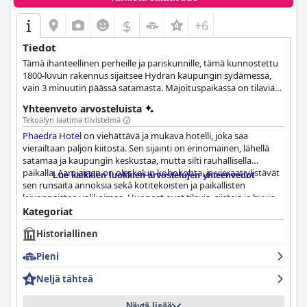
$
+6
Tiedot
Tämä ihanteellinen perheille ja pariskunnille, tämä kunnostettu
1800-luvun rakennus sijaitsee Hydran kaupungin sydämessä,
vain 3 minuutin päässä satamasta. Majoituspaikassa on tilavia
studioita ja junior-sviittejä, joissa kaikissa on kaikki tarvittavat
Yhteenveto arvosteluista
mukavuudet ja jotka on sisustettu tyylikkäästi, sekä
Tekoälyn laatima tiivistelmä
maisemalliset näkymät vuorille tai pääkaupunkiin. Sen
Phaedra Hotel
on viehättävä ja mukava hotelli, joka saa
rauhallinen sijainti ja erinomainen palvelu tekevät vierailustanne
vierailtaan paljon kiitosta. Sen sijainti on erinomainen, lähellä
varmasti mahdollisimman rentouttavan ja mukavan.
satamaa ja kaupungin keskustaa, mutta silti rauhallisella
paikalla. Aamiainen on oleskelun kohokohta, ja vieraat ylistävät
Lue kaikkien luokkien arvostelujen yhteenvedot
sen runsaita annoksia sekä kotitekoisten ja paikallisten
leivonnaisten valikoimaa. Huoneet ovat tilavia, siistejä ja hyvin
hoidettuja, ja niissä on viehättävä sisustus ja kunnolliset
Kategoriat
huonekalut. Henkilökunta on uskomattoman avuliasta,
Historiallinen
ystävällistä ja vieraanvaraista, ja omistaja Hildaa kuvaillaan
mahtavaksi ja ystävälliseksi emännäksi, joka tekee kaikkensa
Pieni
saadakseen vieraat tuntemaan olonsa kotoisaksi. Kaiken
kaikkiaan
Phaedra Hotel
on erinomainen valinta mukavaan ja
Neljä tähteä
nautinnolliseen lomaan.
Näytä lisää