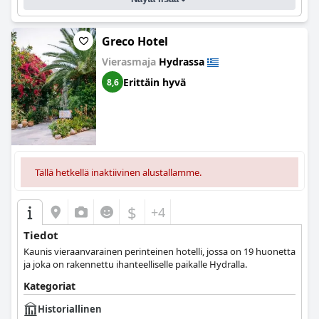
Greco Hotel
Vierasmaja
Hydrassa
Erittäin hyvä
8,6
Tällä hetkellä inaktiivinen alustallamme.
$
+4
Tiedot
Kaunis vieraanvarainen perinteinen hotelli, jossa on 19 huonetta
ja joka on rakennettu ihanteelliselle paikalle Hydralla.
Kategoriat
Historiallinen