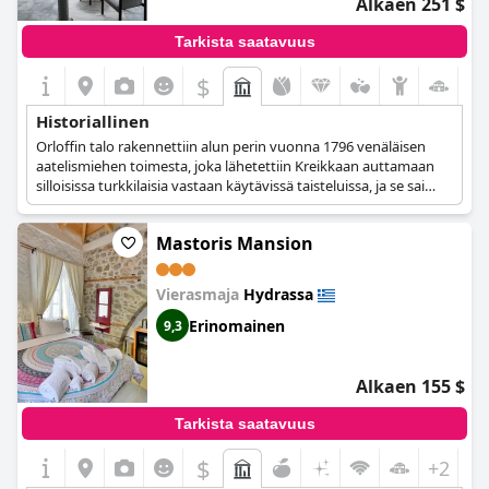
Alkaen 251 $
Tarkista saatavuus
$
Historiallinen
Orloffin talo rakennettiin alun perin vuonna 1796 venäläisen
aatelismiehen toimesta, joka lähetettiin Kreikkaan auttamaan
silloisissa turkkilaisia vastaan käytävissä taisteluissa, ja se sai
nimensä vuonna 1770 tapahtuneen ensimmäisen
vallankumousyrityksen mukaan, joka tunnettiin myös nimellä
Mastoris Mansion
'Orloffika'. 1900-luvun alussa talon omisti Kladakisin perhe,
kunnes se muutettiin nykyiseksi boutique-hotelliksi vuonna
1986. Ennen sen avaamista hotelliksi tehtiin monia uudistuksia,
Vierasmaja
Hydrassa
mutta alkuperäinen tunnelma ja rakenne säilytettiin
mahdollisimman lähellä alkuperäistä.
Erinomainen
9,3
Alkaen 155 $
Tarkista saatavuus
$
+2