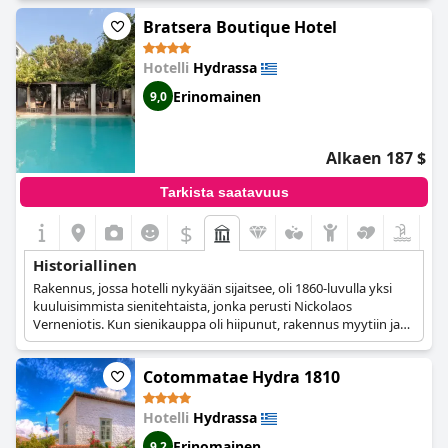
ja kirjailijoita. Ylellisen hotellin lisäksi kartanoa käytetään myös
Bratsera Boutique Hotel
taidenäyttelyiden, konferenssien ja häiden pitopaikkana, sillä se
on yksi saaren majesteettisimmista rakennuksista.
Hotelli
Hydrassa
Erinomainen
9,0
Alkaen 187 $
Tarkista saatavuus
$
Historiallinen
Rakennus, jossa hotelli nykyään sijaitsee, oli 1860-luvulla yksi
kuuluisimmista sienitehtaista, jonka perusti Nickolaos
Verneniotis. Kun sienikauppa oli hiipunut, rakennus myytiin ja
kunnostettiin, jotta siitä tuli viehättävä hotelli, joka se on
nykyään. Hotellin suunnittelusta vastannut arkkitehti on
Cotommatae Hydra 1810
palkittu useita kertoja erinomaisesta työstään.
Hotelli
Hydrassa
Erinomainen
9,2