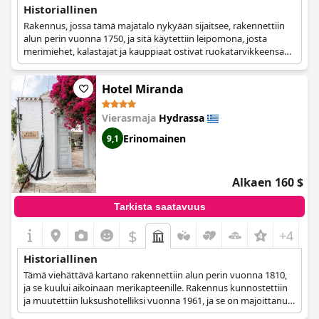
Historiallinen
Rakennus, jossa tämä majatalo nykyään sijaitsee, rakennettiin
alun perin vuonna 1750, ja sitä käytettiin leipomona, josta
merimiehet, kalastajat ja kauppiaat ostivat ruokatarvikkeensa
ennen pitkille matkoilleen lähtöä. Rakennus kunnostettiin
rakkaudella ja huolellisesti ennen kuin se muutettiin majataloksi,
Hotel Miranda
mutta jotkin alkuperäisen rakennuksen elementit, kuten
kiviseinät ja rakennuksen kastanjapuun yksityiskohdat,
säilytettiin ennallaan.
Vierasmaja
Hydrassa
Erinomainen
9,1
Alkaen 160 $
Tarkista saatavuus
$
+4
Historiallinen
Tämä viehättävä kartano rakennettiin alun perin vuonna 1810,
ja se kuului aikoinaan merikapteenille. Rakennus kunnostettiin
ja muutettiin luksushotelliksi vuonna 1961, ja se on majoittanut
vuosikymmenten aikana monia kuuluisia henkilöitä, poliitikkoja