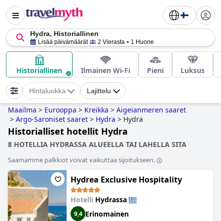
Hydra, Historiallinen
Lisää päivämäärät
2 Vierasta
1 Huone
Historiallinen
Ilmainen Wi-Fi
Pieni
Luksus
Hintaluokka
Lajittelu
Maailma
>
Eurooppa
>
Kreikka
>
Aigeianmeren saaret
>
Argo-Saroniset saaret
>
Hydra
>
Hydra
Historialliset hotellit Hydra
8 HOTELLIA HYDRASSA ALUEELLA TAI LAHELLA SITA
Saamamme palkkiot voivat vaikuttaa sijoitukseen.
Hydrea Exclusive Hospitality
Hotelli
Hydrassa
Erinomainen
9,4