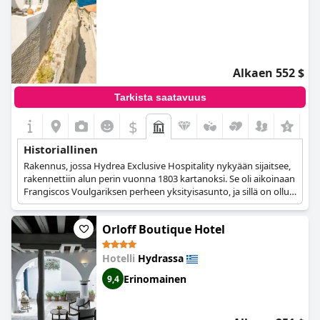
Alkaen 552 $
Tarkista saatavuus
$
+4
Historiallinen
Rakennus, jossa Hydrea Exclusive Hospitality nykyään sijaitsee,
rakennettiin alun perin vuonna 1803 kartanoksi. Se oli aikoinaan
Frangiscos Voulgariksen perheen yksityisasunto, ja sillä on ollut
merkittävä rooli saaren ja koko maan historian
muotoutumisessa. Strategisen sijaintinsa vuoksi aivan sataman
Orloff Boutique Hotel
edessä kartanoa käytettiin turkkilaisvallan aikana lahtina, ja
kuuluisa Kapodistriaksen vastainen kapina vuonna 1831
allekirjoitettiin juuri tässä rakennuksessa. Kartano on
Hotelli
Hydrassa
kunnostettu ja restauroitu, ja siitä on tehty hotelli vuodesta
Erinomainen
9,4
2010 lähtien.