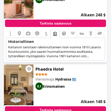
Alkaen 248 $
Tarkista saatavuus
$
Historiallinen
Kartanon sanotaan rakennuttaneen noin vuonna 1810 Lazaros
Kountouriotis, yksi saaren huomattavimmista asukkaista,
tyttärelleen myötäjäisiksi. Vuonna 1901 kartanon osti
Kotommatis, silloinen laivanvarustaja ja menestynyt
sienikauppias, jonka nimiin hotelli myös sai nimensä. Hän
Phaedra Hotel
matkusti työnsä vuoksi paljon ja toi mukanaan
antiikkihuonekaluja ja taide-esineitä, jotka ovat yhä nykyäänkin
hotellissa ja ovat osa sen omaleimaista tunnelmaa ja viehätystä.
Vierasmaja
Hydrassa
Erinomainen
9,1
Alkaen 148 $
Tarkista saatavuus