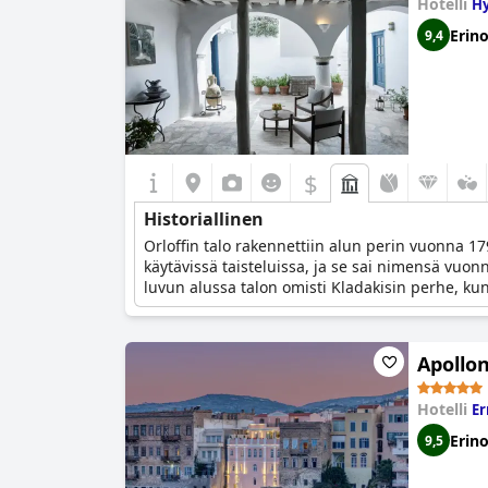
Hotelli
Hy
Erin
9,4
$
Historiallinen
Orloffin talo rakennettiin alun perin vuonna 17
käytävissä taisteluissa, ja se sai nimensä vu
luvun alussa talon omisti Kladakisin perhe, ku
uudistuksia, mutta alkuperäinen tunnelma ja r
Apollo
Hotelli
Er
Erin
9,5