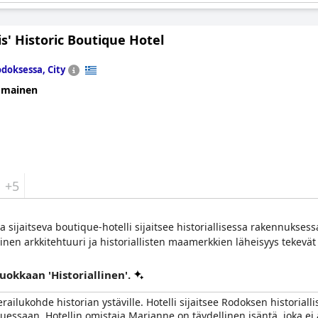
is' Historic Boutique Hotel
doksessa, City
omainen
+5
sijaitseva boutique-hotelli sijaitsee historiallisessa rakennuks
n arkkitehtuuri ja historiallisten maamerkkien läheisyys tekevät s
luokkaan 'Historiallinen'.
erailukohde historian ystäville. Hotelli sijaitsee Rodoksen histori
tuessaan. Hotellin omistaja Marianne on täydellinen isäntä, joka e