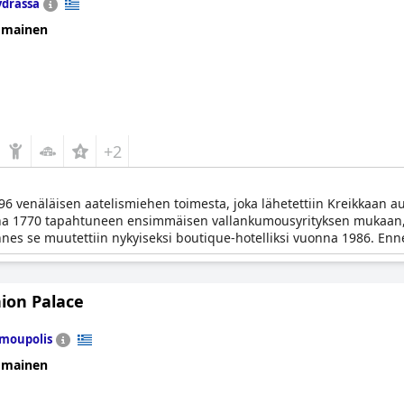
drassa
omainen
+2
96 venäläisen aatelismiehen toimesta, joka lähetettiin Kreikkaan aut
onna 1770 tapahtuneen ensimmäisen vallankumousyrityksen mukaan, jo
nnes se muutettiin nykyiseksi boutique-hotelliksi vuonna 1986. Enn
akenne säilytettiin mahdollisimman lähellä alkuperäistä.
nion Palace
moupolis
omainen