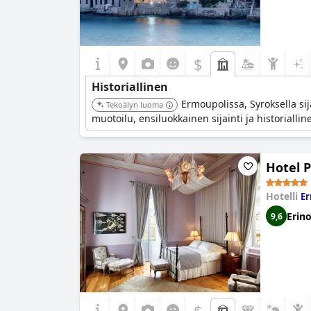
$
Historiallinen
Ermoupolissa, Syroksella sij
Tekoälyn luoma
muotoilu, ensiluokkainen sijainti ja historial
Hotel P
Hotelli
Er
Erin
9,6
$