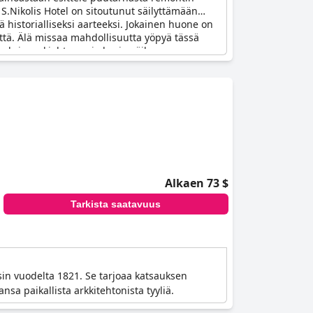
 S.Nikolis Hotel on sitoutunut säilyttämään
tä historialliseksi aarteeksi. Jokainen huone on
vettä. Älä missaa mahdollisuutta yöpyä tässä
oksi sen kiehtovan ja hyvin säilyneen
Alkaen 73 $
Tarkista saatavuus
isin vuodelta 1821. Se tarjoaa katsauksen
sa paikallista arkkitehtonista tyyliä.