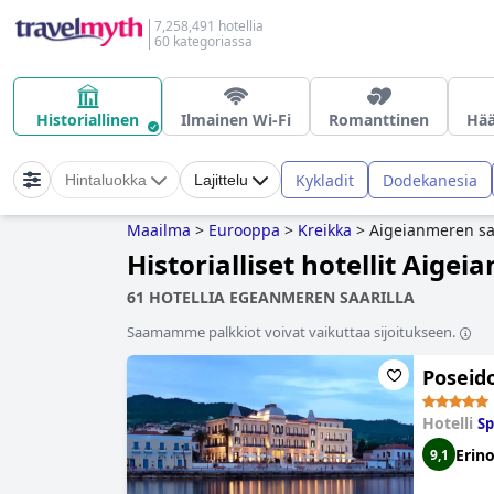
7,258,491 hotellia
60 kategoriassa
Historiallinen
Ilmainen Wi-Fi
Romanttinen
Hä
Kykladit
Dodekanesia
Hintaluokka
Lajittelu
Maailma
>
Eurooppa
>
Kreikka
>
Aigeianmeren sa
Historialliset hotellit Aige
61 HOTELLIA EGEANMEREN SAARILLA
Saamamme palkkiot voivat vaikuttaa sijoitukseen.
Poseid
Hotelli
Sp
Erin
9,1