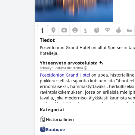
$
Tiedot
Poseidonion Grand Hotel on ollut Spetsesin tai
hotelleja.
Yhteenveto arvosteluista
Tekoälyn laatima tiivistelmä
Poseidonion Grand Hotel
on upea, historialline
poikkeuksellista sijaintia kutsuen sitä "ihantee
erinomaiseksi, hämmästyttäväksi, herkulliseksi j
ravintolakokemuksen, jossa on erilaisia mielipit
tavalla, joka modernisoi älykkäästi kaunista van
varten. Henkilökunta saa vierailta paljon kiito
väliin, ja yksi vieraista jopa kuvaili sitä yhde
Kategoriat
hotelli, joka erottuu alueen parhaana tarjoten p
Historiallinen
Boutique