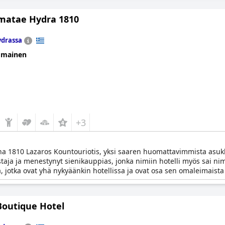
atae Hydra 1810
drassa
omainen
+3
1810 Lazaros Kountouriotis, yksi saaren huomattavimmista asukkai
taja ja menestynyt sienikauppias, jonka nimiin hotelli myös sai ni
, jotka ovat yhä nykyäänkin hotellissa ja ovat osa sen omaleimaista
Boutique Hotel