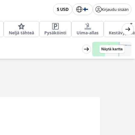
Kirjaudu sisään
$ USD
Neljä tähteä
Pysäköinti
Uima-allas
Kestävyyskä
Näytä kartta