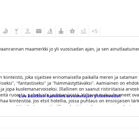
+5
vaanrannan maamerkki jo yli vuosisadan ajan, ja sen ainutlaatuinen
n kiinteistö, joka sijaitsee erinomaisella paikalla meren ja sataman y
lliseksi", "fantastiseksi" ja "hämmästyttäväksi". Aamiainen on ehdoto
a jopa kuolemanarvoiseksi. Illallinen on saanut ristiriitaisia arvoste
eitä ruoasta, palvelusta ja ilmapiiristä. Valtavat makuuhuoneet ovat 
Lue kaikkien luokkien arvostelujen yhteenvedot
haa kiinteistöä. Jos etsit hotellia, jossa puhtaus on ensisijaisen tä
sta ammattitaidostaan, ystävällisyydestään ja huomaavaisuudestaan. H
ksi Kreikan kauneimmista hotelleista. Kaiken kaikkiaan
Poseidonion Gr
oikkeuksellisia tiloja ja palveluita, jotka tekevät vierailusta poik