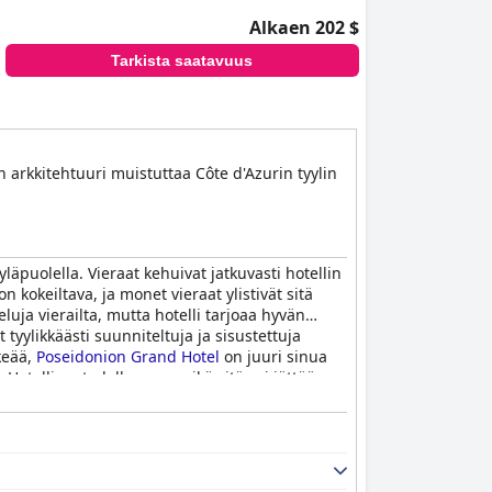
Alkaen 202 $
Tarkista saatavuus
 arkkitehtuuri muistuttaa Côte d'Azurin tyylin
läpuolella. Vieraat kehuivat jatkuvasti hotellin
n kokeiltava, ja monet vieraat ylistivät sitä
luja vierailta, mutta hotelli tarjoaa hyvän
tyylikkäästi suunniteltuja ja sisustettuja
rkeää,
Poseidonion Grand Hotel
on juuri sinua
otelli on todella upea, eikä sitä voi jättää
and Hotel
on huippuluokan viiden tähden
keuksellisen ja unohtumattoman.