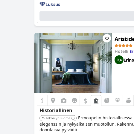
Luksus
Aristid
Hotelli
Er
Erin
9,4
$
Historiallinen
Ermoupolin historiallisessa
Tekoälyn luoma
eleganssin ja nykyaikaisen muotoilun. Rakennus 
doorilaisia pylväitä.