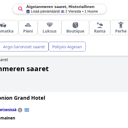
Aigeianmeren saaret, Historiallinen
Lisää päivämäärät
2 Vierasta
1 Huone
ämatka
Pieni
Luksus
Boutique
Ranta
Perhe
Argo-Saroniset saaret
Pohjois-Aigeian
aret
ianmeren saaret
onion Grand Hotel
etsesissä
omainen