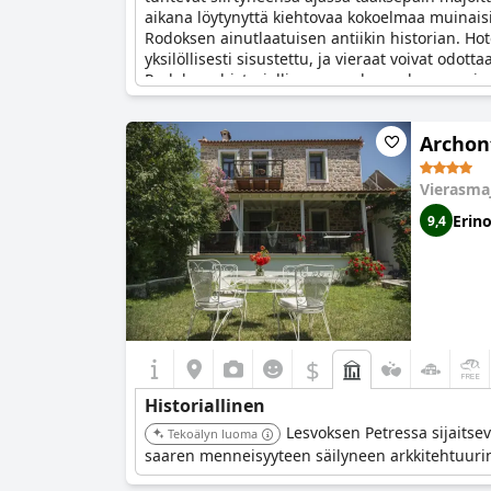
aikana löytynyttä kiehtovaa kokoelmaa muinaisia
Rodoksen ainutlaatuisen antiikin historian. Hote
yksilöllisesti sisustettu, ja vieraat voivat odo
Rodoksen historiallisessa vanhassa kaupungiss
historiallisen merkityksen vuoksi.
Archon
Vierasma
Erin
9,4
$
Historiallinen
Lesvoksen Petressa sijaitse
Tekoälyn luoma
saaren menneisyyteen säilyneen arkkitehtuurinsa