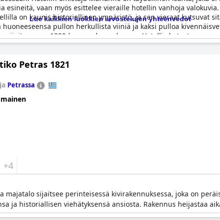
 esineitä, vaan myös esittelee vieraille hotellin vanhoja valokuvia.
llilla on kaunis historiallinen ympäristö, ja sen vieraat kutsuvat si
Lue kaikkien luokkien arvostelujen yhteenvedot
ttaa huoneeseensa pullon herkullista viiniä ja kaksi pulloa kivennäis
a sijaitsevassa 1300-luvun rakennuksessa. Hotellia kutsutaan muse
tiko Petras 1821
ja
Petrassa
omainen
+4
va majatalo sijaitsee perinteisessä kivirakennuksessa, joka on perä
 ja historiallisen viehätyksensä ansiosta. Rakennus heijastaa aikan