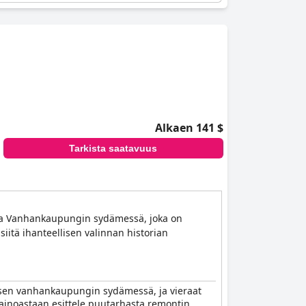
Alkaen 141 $
Tarkista saatavuus
essa Vanhankaupungin sydämessä, joka on
iitä ihanteellisen valinnan historian
allisen vanhankaupungin sydämessä, ja vieraat
i ainoastaan esittele puutarhasta remontin