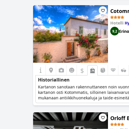
Cotomm
Hotelli
Hy
Erin
9,2
$
Historiallinen
Kartanon sanotaan rakennuttaneen noin vuonna 
kartanon osti Kotommatis, silloinen laivanvarus
mukanaan antiikkihuonekaluja ja taide-esineitä
Orloff 