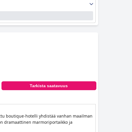
Tarkista saatavuus
tettu boutique-hotelli yhdistää vanhan maailman
ä on dramaattinen marmoriportaikko ja