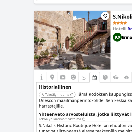
S.Nikol
Hotelli
Ro
Erin
9,0
$
Historiallinen
Tämä Rodoksen kaupungissa 
Tekoälyn luoma
Unescon maailmanperintökohde. Sen keskiaikaine
harrastajille.
Yhteenveto arvosteluista, jotka liittyvät 
Tekoälyn laatima tiivistelmä
S.Nikolis Historic Boutique Hotel on ehdoton vi
tuntevat siirtyneensä ajassa taaksepäin majoit