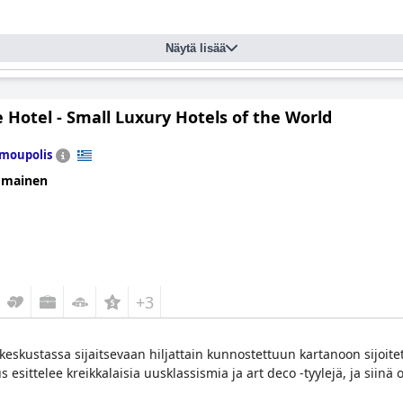
Näytä lisää
e Hotel - Small Luxury Hotels of the World
moupolis
omainen
+3
 keskustassa sijaitsevaan hiljattain kunnostettuun kartanoon sijoi
esittelee kreikkalaisia uusklassismia ja art deco -tyylejä, ja siin