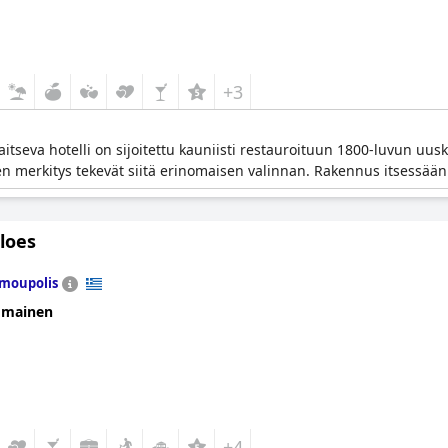
+3
aitseva hotelli on sijoitettu kauniisti restauroituun 1800-luvun uu
linen merkitys tekevät siitä erinomaisen valinnan. Rakennus itsess
loes
moupolis
omainen
+4