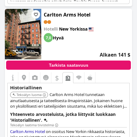
juurensa moderneihin päivityksiin. Double Queen -huoneet
säilyttävät historiallisen viehätyksensä, heijastaen rakennuksen
tarinallista menneisyyttä. Strategisesti sijaitseva hotelli asettaa
Carlton Arms Hotel
vieraat alueelle, joka on rikas historiallisella merkityksellään,
ihanteellinen nähtävyyksien katseluun ja New Yorkin ajattoman
Hotelli
New Yorkissa
viehätyksen tutkimiseen. Hotellin boutique-tunnelma korostaa
entisestään sen historiallista vetovoimaa, mikä tekee siitä
Hyvä
7,0
kiehtovan kohteen matkailijoille.
Alkaen 141 $
Tarkista saatavuus
$
Historiallinen
Carlton Arms Hotel tunnetaan
Tekoälyn luoma
ainutlaatuisesta ja taiteellisesta ilmapiiristään. Jokainen huone
on yksilöllisesti eri taiteilijoiden sisustama, mikä luo eklektisen ja
mukaansatempaavan kokemuksen. Hotelli on pitkään ollut
Yhteenveto arvosteluista, jotka liittyvät luokkaan
taiteilijoiden ja boheemien turvapaikka, mikä on edesauttanut
'Historiallinen'.
sen omaleimaista luonnetta.
Tekoälyn laatima tiivistelmä
Carlton Arms Hotel
on osoitus New Yorkin rikkaasta historiasta,