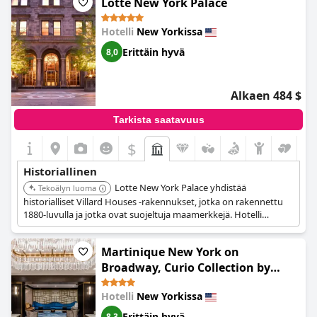
Lotte New York Palace
Hotelli
New Yorkissa
Erittäin hyvä
8,0
Alkaen 484 $
Tarkista saatavuus
$
Historiallinen
Lotte New York Palace yhdistää
Tekoälyn luoma
historialliset Villard Houses -rakennukset, jotka on rakennettu
1880-luvulla ja jotka ovat suojeltuja maamerkkejä. Hotelli
yhdistää nämä uusrenessanssipalatsit moderniin
pilvenpiirtäjään luoden ainutlaatuisen arkkitehtonisen
Martinique New York on
kontrastin. Kultainen huone alkuperäisine kullattuine
kattoineen on henkeäsalpaava muistutus menneestä
Broadway, Curio Collection by
aikakaudesta.
Hilton
Hotelli
New Yorkissa
Erittäin hyvä
8,3