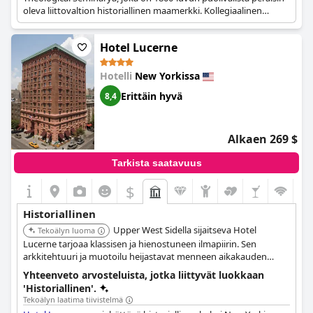
oleva liittovaltion historiallinen maamerkki. Kollegiaalinen
goottilainen arkkitehtuuri ja rauhalliset piha-alueet luovat
ainutlaatuisen ja inspiroivan ilmapiirin. Hotelli yhdistää
Hotel Lucerne
historialliset yksityiskohdat moderneihin mukavuuksiin, luoden
selkeän paikan tunteen.
Hotelli
New Yorkissa
Erittäin hyvä
8,4
Alkaen 269 $
Tarkista saatavuus
$
Historiallinen
Upper West Sidella sijaitseva Hotel
Tekoälyn luoma
Lucerne tarjoaa klassisen ja hienostuneen ilmapiirin. Sen
arkkitehtuuri ja muotoilu heijastavat menneen aikakauden
eleganssia. Hotelli tarjoaa mukavan ja ajattoman kokemuksen,
Yhteenveto arvosteluista, jotka liittyvät luokkaan
mikä tekee siitä merkittävän historiallisen majoituksen.
'Historiallinen'.
Tekoälyn laatima tiivistelmä