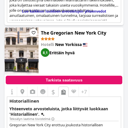
joka on tiivistettynä olennaiseen Manhattanin rakennukseen,
joka kuljettaa vieraat takaisin useita vuosikymmeniä. Hotellille,
jolle on ominaista sen vanhanaikainen viehätys ja
Lue kaikkien luokkien arvostelujen yhteenvedot
ainutlaatuinen, omalaatuinen tunnelma, tarjoaa surrealistisen ja
unenomaisen vetovoiman, jota ei löydy perinteisemmistä
hotelleista. Jokainen hotellin tila on kuin kangas, jota koristavat
laaja graffititaide ja vintage-sisustus, jotka eri taiteilijat ovat
The Gregorian New York City
huolellisesti luoneet, mikä tekee jokaisesta nurkasta silmille
seikkailun.
Hotelli
New Yorkissa
Iästään huolimatta hotelli on edelleen siisti ja viihtyisä, ja siellä
Erittäin hyvä
8,1
on omalaatuinen ja boheemi tunnelma, joka vetoaa syvästi
niihin, jotka arvostavat epätavallisia ympäristöjä. Carlton Armsin
historiallinen merkitys on käsin kosketeltavaa, mikä parantaa
vierailijakokemusta sen aidolla vanhan Amerikan tunnelmallaan.
Sitoutuminen sen ainutlaatuisen luonteen ja taiteellisen tyylin
Tarkista saatavuus
säilyttämiseen varmistaa, että hotelli erottuu joukosta
poikkeuksellisena ja ikimuistoisena oleskeluna niille, jotka
$
+7
etsivät jotain erilaista.
Historiallinen
Yhteenveto arvosteluista, jotka liittyvät luokkaan
'Historiallinen'.
Tekoälyn laatima tiivistelmä
Gregorian New York City erottuu joukosta historiallisen