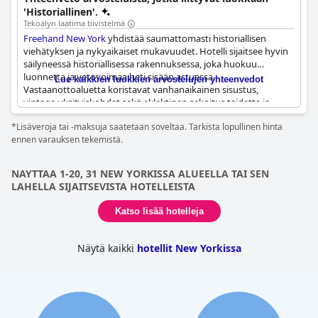
'Historiallinen'.
Tekoälyn laatima tiivistelmä
Freehand New York
yhdistää saumattomasti historiallisen
viehätyksen ja nykyaikaiset mukavuudet. Hotelli sijaitsee hyvin
säilyneessä historiallisessa rakennuksessa, joka huokuu
luonnetta ja vetovoimaa heti sisään astuessa.
Lue kaikkien luokkien arvostelujen yhteenvedot
Vastaanottoaluetta koristavat vanhanaikainen sisustus,
vintage-yksityiskohdat sekä eklektinen sekoitus taidetta ja
kasveja, jotka korostavat sen ainutlaatuista designia. Vieraat
*Lisäveroja tai -maksuja saatetaan soveltaa. Tarkista lopullinen hinta
arvostavat rakennuksen alkuperäisiä piirteitä, jotka on pidetty
ennen varauksen tekemistä.
huolellisesti yllä tinkimättä niiden historiallisesta olemuksesta.
Arkkitehtuurin yleisilme ja tunnelma luovat kodikkaan ilmapiirin,
joka on sekä klassinen että virkistävä, tehden siitä omaleimaisen
NAYTTAA 1-20, 31 NEW YORKISSA ALUEELLA TAI SEN
keitaan 2000-luvun kaupunkikuvan sydämessä.
LAHELLA SIJAITSEVISTA HOTELLEISTA
Katso lisää hotelleja
Näytä kaikki
hotellit New Yorkissa