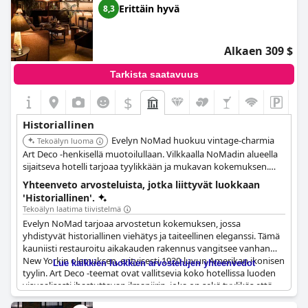
Erittäin hyvä
8,3
Alkaen 309 $
Tarkista saatavuus
$
Historiallinen
Evelyn NoMad huokuu vintage-charmia
Tekoälyn luoma
Art Deco -henkisellä muotoilullaan. Vilkkaalla NoMadin alueella
sijaitseva hotelli tarjoaa tyylikkään ja mukavan kokemuksen.
Sen arkkitehtuuri ja tunnelma heijastavat menneen aikakauden
Yhteenveto arvosteluista, jotka liittyvät luokkaan
eleganssia.
'Historiallinen'.
Tekoälyn laatima tiivistelmä
Evelyn NoMad tarjoaa arvostetun kokemuksen, jossa
yhdistyvät historiallinen viehätys ja taiteellinen eleganssi. Tämä
kauniisti restauroitu aikakauden rakennus vangitsee vanhan
New Yorkin olemuksen, erityisesti 1920-luvun Amerikan ikonisen
Lue kaikkien luokkien arvostelujen yhteenvedot
tyylin. Art Deco -teemat ovat vallitsevia koko hotellissa luoden
visuaalisesti ihastuttavan ilmapiirin, joka on sekä tyylikäs että
autenttinen.