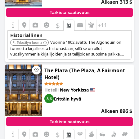
Alkaen 313 $
Tarkista saatavuus
$
+11
Historiallinen
Vuonna 1902 avattu The Algonquin on
Tekoälyn luoma
tunnettu kirjallisesta historiastaan, sillä se on ollut
vuosikymmeniä kirjailijoiden ja taiteilijoiden suosima paikka.
New Yorkin maamerkiksi nimetty hotelli tarjoaa ainutlaatuisen
yhdistelmän historiaa ja kulttuuria Theater Districtin sydämessä.
The Plaza (The Plaza, A Fairmont
Alan Jay Lerner ja Frederick Loewe kirjoittivat My Fair Ladyn
Lernerin sviitissä Algonquinissa vuonna 1956.
Hotel)
Hotelli
New Yorkissa
Erittäin hyvä
8,6
Alkaen 896 $
Tarkista saatavuus
$