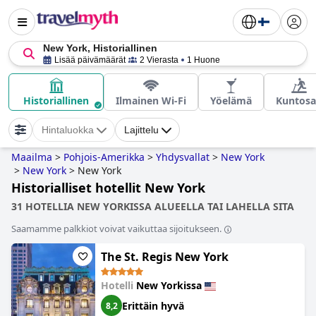
New York, Historiallinen
Lisää päivämäärät
2 Vierasta
1 Huone
Historiallinen
Ilmainen Wi-Fi
Yöelämä
Kuntosa
Hintaluokka
Lajittelu
Maailma
>
Pohjois-Amerikka
>
Yhdysvallat
>
New York
>
New York
>
New York
Historialliset hotellit New York
31 HOTELLIA NEW YORKISSA ALUEELLA TAI LAHELLA SITA
Saamamme palkkiot voivat vaikuttaa sijoitukseen.
The St. Regis New York
Hotelli
New Yorkissa
Erittäin hyvä
8,2