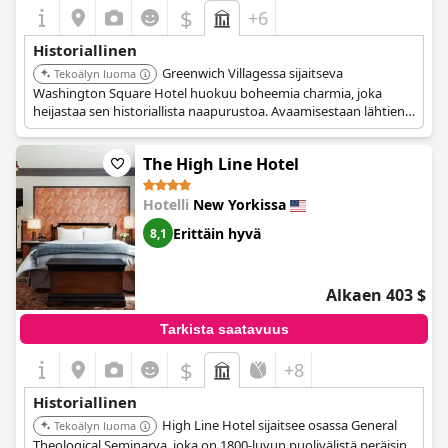
$
+6
Historiallinen
Greenwich Villagessa sijaitseva
Tekoälyn luoma
Washington Square Hotel huokuu boheemia charmia, joka
heijastaa sen historiallista naapurustoa. Avaamisestaan lähtien
se on ollut turvapaikka taiteilijoille, kirjailijoille ja muusikoille.
Hotellin intiimi ilmapiiri ja klassinen muotoilu herättävät
The High Line Hotel
ajattomuuden tunteen.
Hotelli
New Yorkissa
Erittäin hyvä
8,1
Alkaen 403 $
Tarkista saatavuus
$
+8
Historiallinen
High Line Hotel sijaitsee osassa General
Tekoälyn luoma
Theological Seminarya, joka on 1800-luvun puolivälistä peräisin