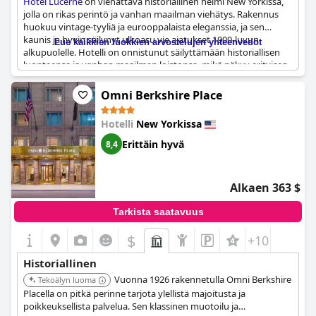
Hotel Lucerne
on viehättävä historiallinen helmi New Yorkissa,
jolla on rikas perintö ja vanhan maailman viehätys. Rakennus
huokuu vintage-tyyliä ja eurooppalaista eleganssia, ja sen
kaunis ja hyvin säilynyt ulkoasu vie ajatukset 1900-luvun
Lue kaikkien luokkien arvostelujen yhteenvedot
alkupuolelle. Hotelli on onnistunut säilyttämään historiallisen
luonteensa ja vanhan maailman loistonsa, mikä näkyy erityisen
selvästi sen klassisessa sisustuksessa ja arkkitehtuurissa.
Asiakkaat arvostavat viehättävää tunnelmaa, jolle on ominaista
Omni Berkshire Place
historian ja eleganssin yhdistelmä, mikä tekee siitä arvostetun
laitoksen yläkaupungin länsiosassa. Vaikka sisustusta voidaan
Hotelli
New Yorkissa
pitää vanhanaikaisena, se vain lisää omaleimaista tyyliä ja
historiallista viehätystä, mikä tekee
Hotel Lucerne
sta
Erittäin hyvä
8,4
ainutlaatuisen ja mieleenpainuvan majoituspaikan.
Alkaen 363 $
Tarkista saatavuus
$
+10
Historiallinen
Vuonna 1926 rakennetulla Omni Berkshire
Tekoälyn luoma
Placella on pitkä perinne tarjota ylellistä majoitusta ja
poikkeuksellista palvelua. Sen klassinen muotoilu ja