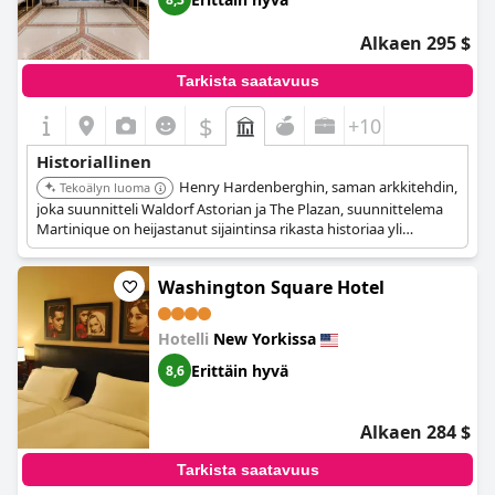
Alkaen 295 $
Tarkista saatavuus
$
+10
Historiallinen
Henry Hardenberghin, saman arkkitehdin,
Tekoälyn luoma
joka suunnitteli Waldorf Astorian ja The Plazan, suunnittelema
Martinique on heijastanut sijaintinsa rikasta historiaa yli
vuosisadan ajan. Sen Beaux-Arts-arkkitehtuuri ja ensiluokkainen
sijainti Broadwaylla tekevät siitä merkittävän historiallisen
Washington Square Hotel
maamerkin.
Hotelli
New Yorkissa
Erittäin hyvä
8,6
Alkaen 284 $
Tarkista saatavuus