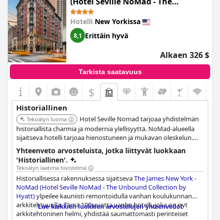
(Hotel Seville NoMad - The
kaikkiaan
Life Hotel New York
on kaunis ja historiallinen
Unbound Collection by Hyatt)
kiinteistö, joka tarjoaa ainutlaatuisen historiallisen kokemuksen
Hotelli
New Yorkissa
erinomaisella paikalla.
Erittäin hyvä
8,1
Alkaen 326 $
Tarkista saatavuus
$
Historiallinen
Hotel Seville Nomad tarjoaa yhdistelmän
Tekoälyn luoma
historiallista charmia ja modernia ylellisyyttä. NoMad-alueella
sijaitseva hotelli tarjoaa hienostuneen ja mukavan oleskelun.
Sen klassinen muotoilu ja erinomainen sijainti tekevät siitä
Yhteenveto arvosteluista, jotka liittyvät luokkaan
huomionarvoisen hotellin.
'Historiallinen'.
Tekoälyn laatima tiivistelmä
Historiallisessa rakennuksessa sijaitseva
The James New York -
NoMad (Hotel Seville NoMad - The Unbound Collection by
Hyatt)
ylpeilee kauniisti remontoidulla vanhan koulukunnan
arkkitehtuurilla. Tämä 100 vuotta vanha hotelli, joka on nyt
Lue kaikkien luokkien arvostelujen yhteenvedot
arkkitehtoninen helmi, yhdistää saumattomasti perinteiset