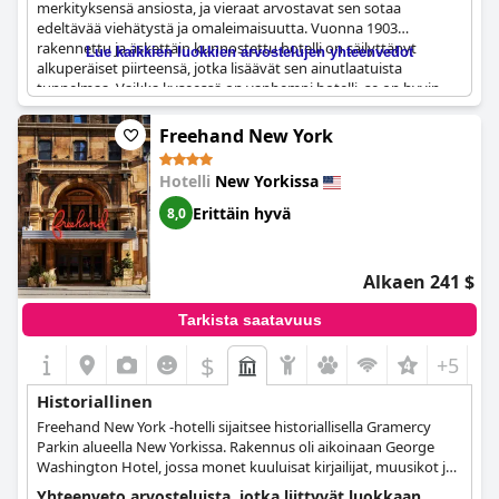
merkityksensä ansiosta, ja vieraat arvostavat sen sotaa
edeltävää viehätystä ja omaleimaisuutta. Vuonna 1903
rakennettu ja äskettäin kunnostettu hotelli on säilyttänyt
Lue kaikkien luokkien arvostelujen yhteenvedot
alkuperäiset piirteensä, jotka lisäävät sen ainutlaatuista
tunnelmaa. Vaikka kyseessä on vanhempi hotelli, se on hyvin
hoidettu ja tarjoaa hienon kokemuksen, joka muistuttaa
boutique-tyylisiä eurooppalaisia hotelleja. Jotkut vieraat
Freehand New York
kuitenkin huomauttivat, että paikan päällä ei ole ruoka- ja
juomamahdollisuuksia, ja mainitsivat tarpeen lisähuollolle ja -
Hotelli
New Yorkissa
kunnostukselle. Kaiken kaikkiaan hotellin historiallinen viehätys
ja säilyneet ominaisuudet tarjoavat ikimuistoisen oleskelun
Erittäin hyvä
8,0
niille, jotka arvostavat historiallisia ympäristöjä.
Alkaen 241 $
Tarkista saatavuus
$
+5
Historiallinen
Freehand New York -hotelli sijaitsee historiallisella Gramercy
Parkin alueella New Yorkissa. Rakennus oli aikoinaan George
Washington Hotel, jossa monet kuuluisat kirjailijat, muusikot ja
taiteilijat vierailivat.
Yhteenveto arvosteluista, jotka liittyvät luokkaan