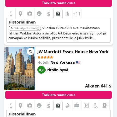
Tarkista saatavuus
$
+11
Historiallinen
Vuosina 1929–1931 avautumisestaan
Tekoälyn luoma
lähtien Waldorf Astoria on ollut Art Deco -eleganssin symboli ja
turvapaikka kuninkaallisille, presidenteille ja julkkiksille.
Tunnetaan "New Yorkin epävirallisena palatsina", sillä on
tarinallinen innovaatiohistoria, mukaan lukien se, että se oli
JW Marriott Essex House New York
ensimmäinen hotelli, joka tarjosi huonepalvelun. Tällä hetkellä
se on laajan remontin kohteena, mutta se pysyy olennaisena
osana New Yorkin historiaa.
Hotelli
New Yorkissa
Erittäin hyvä
8,0
Alkaen 641 $
Tarkista saatavuus
$
+1
Historiallinen