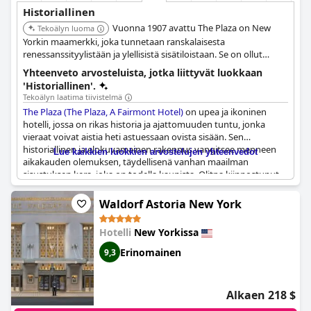
Historiallinen
Vuonna 1907 avattu The Plaza on New
Tekoälyn luoma
Yorkin maamerkki, joka tunnetaan ranskalaisesta
renessanssityylistään ja ylellisistä sisätiloistaan. Se on ollut
monien merkittävien kulttuuritapahtumien, kuten Truman
Yhteenveto arvosteluista, jotka liittyvät luokkaan
Capoten Black and White Ballin, näyttämönä, ja se on esiintynyt
'Historiallinen'.
lukuisissa elokuvissa ja kirjoissa. Vuonna 1969 viralliseksi
Tekoälyn laatima tiivistelmä
maamerkiksi nimetty se edustaa edelleen kultakauden loistoa.
The Plaza (The Plaza, A Fairmont Hotel)
on upea ja ikoninen
hotelli, jossa on rikas historia ja ajattomuuden tuntu, jonka
vieraat voivat aistia heti astuessaan ovista sisään. Sen
historiallinen ja elokuvamainen rakennus vangitsee menneen
Lue kaikkien luokkien arvostelujen yhteenvedot
aikakauden olemuksen, täydellisenä vanhan maailman
sisustuksen kera, joka on todella kaunista. Olitpa kiinnostunut
paikan historiasta, arkkitehtuurista ja sisustuksesta tai haluat
vain kokea palan historiaa,
The Plaza (The Plaza, A Fairmont
Waldorf Astoria New York
Hotel)
jättää varmasti pysyvän vaikutuksen. Valitettavasti jotkut
vieraat ovat sanoneet, että nykyinen johto ei oikein edusta
Hotelli
New Yorkissa
hotellin perintöä, mutta kaiken kaikkiaan
The Plaza (The Plaza, A
Fairmont Hotel)
on edelleen pakollinen vierailukohde kaikille,
Erinomainen
9,3
jotka ovat kiinnostuneita kokemaan ikonisen ja historiallisen
kiinteistön.
Alkaen 218 $