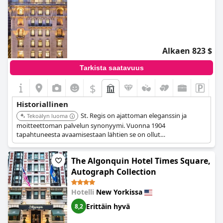
Alkaen 823 $
Tarkista saatavuus
$
Historiallinen
St. Regis on ajattoman eleganssin ja
Tekoälyn luoma
moitteettoman palvelun synonyymi. Vuonna 1904
tapahtuneesta avaamisestaan lähtien se on ollut
kuninkaallisten, julkkisten ja vaativien matkailijoiden suosikki.
Sen Beaux-Arts-muotoilu, ylelliset mukavuudet ja historiallinen
The Algonquin Hotel Times Square,
merkitys tekevät siitä ensisijaisen valinnan niille, jotka etsivät
suurta ja hienostunutta kokemusta.
Autograph Collection
Hotelli
New Yorkissa
Erittäin hyvä
8,2