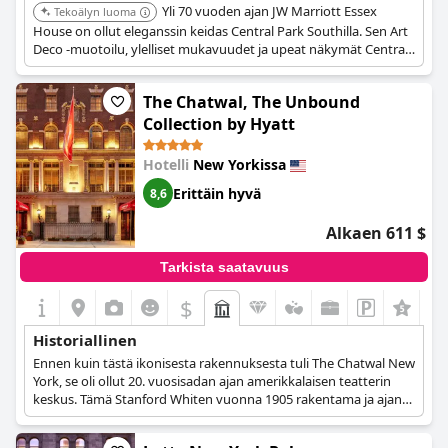
Yli 70 vuoden ajan JW Marriott Essex
Tekoälyn luoma
House on ollut eleganssin keidas Central Park Southilla. Sen Art
Deco -muotoilu, ylelliset mukavuudet ja upeat näkymät Central
Parkiin ja New Yorkin horisonttiin ovat tehneet siitä suositun
kohteen vaativille matkailijoille, jotka etsivät yhdistelmää
The Chatwal, The Unbound
historiaa ja ylellisyyttä.
Collection by Hyatt
Hotelli
New Yorkissa
Erittäin hyvä
8,6
Alkaen 611 $
Tarkista saatavuus
$
Historiallinen
Ennen kuin tästä ikonisesta rakennuksesta tuli The Chatwal New
York, se oli ollut 20. vuosisadan ajan amerikkalaisen teatterin
keskus. Tämä Stanford Whiten vuonna 1905 rakentama ja ajan
mittaan kunnostettu jalokivi sijaitsee New Yorkin sydämessä.