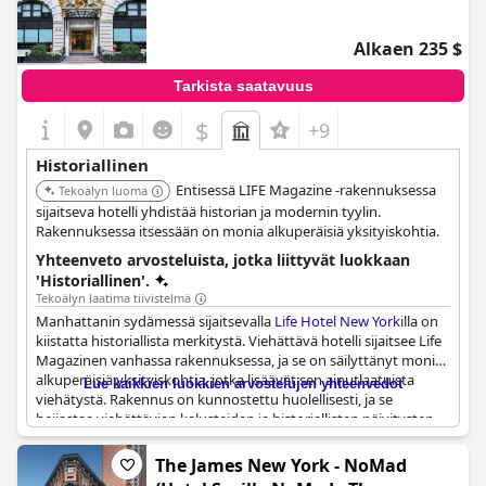
Alkaen 235 $
Tarkista saatavuus
$
+9
Historiallinen
Entisessä LIFE Magazine -rakennuksessa
Tekoälyn luoma
sijaitseva hotelli yhdistää historian ja modernin tyylin.
Rakennuksessa itsessään on monia alkuperäisiä yksityiskohtia.
Yhteenveto arvosteluista, jotka liittyvät luokkaan
'Historiallinen'.
Tekoälyn laatima tiivistelmä
Manhattanin sydämessä sijaitsevalla
Life Hotel New York
illa on
kiistatta historiallista merkitystä. Viehättävä hotelli sijaitsee Life
Magazinen vanhassa rakennuksessa, ja se on säilyttänyt monia
alkuperäisiä yksityiskohtia, jotka lisäävät sen ainutlaatuista
Lue kaikkien luokkien arvostelujen yhteenvedot
viehätystä. Rakennus on kunnostettu huolellisesti, ja se
heijastaa viehättävien kalusteiden ja historiallisten päivitysten
yhdistelmää. Vieraat korostavat jatkuvasti hotellin
ainutlaatuista viehätystä, joka juontaa juurensa sen
The James New York - NoMad
menneisyydestä Life Magazinen entisenä toimituksena. Kaiken