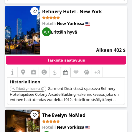
ensiluokkainen sijainti Midtown Manhattanilla tekevät siitä
merkittävän osan New Yorkin hotellihistoriaa.
Refinery Hotel - New York
Hotelli
New Yorkissa
Erittäin hyvä
8,3
Alkaen 402 $
Tarkista saatavuus
$
+8
Historiallinen
Garment Districtissä sijaitseva Refinery
Tekoälyn luoma
Hotel sijaitsee Colony Arcade Building -rakennuksessa, joka on
entinen hattutehdas vuodelta 1912. Hotelli on sisällyttänyt
monia rakennuksen alkuperäisiä teollisia piirteitä, kuten korkeat
katot ja kuluneet parkettilattiat, yhdistäen ne moderniin
The Evelyn NoMad
ylellisyyteen. Suunnittelu yhdistää älykkäästi hatuntekotyökalut
ja ompelukoneet sisustukseen.
Hotelli
New Yorkissa