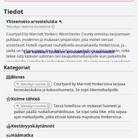
Tiedot
Yhteenveto arvosteluista
Tekoälyn laatima tiivistelmä
Courtyard by Marriott Yonkers Westchester County onnistuu tarjoamaan
puhtaan, modernin ja mukavan ympäristön, jota monet vieraat
arvostavat. Hotelli sijaitsee rauhallisella asuinalueella Yonkersissa, ja
sieltä on helppo pääsy New York Cityyn ja paikallisiin nähtävyyksiin, mikä
Lue kaikkien luokkien arvostelujen yhteenvedot
tekee siitä kätevän valinnan niin kaupunkimatkailijoille kuin paikallisille
vierailijoille. Hotellin hyvin hoidettu kiinteistö, tilavat huoneet ja modernit
Kategoriat
ominaisuudet saavat jatkuvasti kiitosta moitteettomasta puhtaudestaan
ja viihtyisästä tunnelmastaan. Vieraat nauttivat erityisesti
Bisnes
modernisoiduista sisätiloista, mukavista sängyistä ja runsaista
mukavuuksista, kuten yöpöydistä ja USB-latauspisteistä. Ystävällinen ja
Courtyard by Marriott Yonkersissa tarjoaa
Tekoälyn luoma
huomaavainen henkilökunta on ratkaisevassa roolissa yleisen
bisneskeskuksia ja kokoushuoneita. Se sopii liikematkailijoille.
vieraskokemuksen parantamisessa. Erinomainen palvelu sekä
Kolme tähteä
vastaanotosta että siivouksesta varmistaa, että vierailijat tuntevat
Tässä hotellissa on mukavat huoneet ja
olevansa aidosti tervetulleita ja että heistä pidetään hyvää huolta koko
Tekoälyn luoma
oleskelunsa ajan. Vaikka satunnaisesti mainitaan pieniä ongelmia, kuten
paikan päällä ruokailumahdollisuus. Se sopii sekä liike- että vapaa-
ajan matkailijoille, jotka etsivät kätevää majoitusta Yonkersissa.
varausongelmia tai tiettyjä henkilökunnan välisiä vuorovaikutustilanteita,
näitä pidetään harvinaisina poikkeuksina. Aamiainen hotellissa saa
Kestävyyskäytännöt
ristiriitaisia arvioita. Vaikka ruoan ja kahvin laatu, erityisesti hotellin
omasta Starbucksista, on yleisesti ottaen arvostettua, monet vieraat
Häämatka