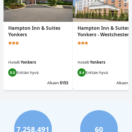
Hampton Inn & Suites
Hampton Inn & Suites
Yonkers
Yonkers - Westchester
Hotelli
Yonkers
Hotelli
Yonkers
Erittäin hyvä
Erittäin hyvä
8.0
8.4
Alkaen
$153
Alkaen
$
7,258,491
60