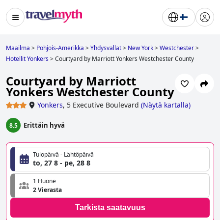
Maailma
>
Pohjois-Amerikka
>
Yhdysvallat
>
New York
>
Westchester
>
Hotellit Yonkers
>
Courtyard by Marriott Yonkers Westchester County
Courtyard by Marriott
Yonkers Westchester County
Yonkers
,
5 Executive Boulevard
(
Näytä kartalla
)
Erittäin hyvä
8.5
Tulopäivä - Lähtöpäivä
to, 27 8 - pe, 28 8
1 Huone
2 Vierasta
Tarkista saatavuus