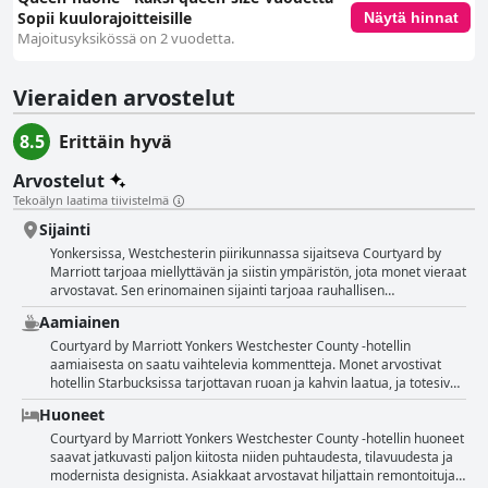
Sopii kuulorajoitteisille
Näytä hinnat
Majoitusyksikössä on 2 vuodetta.
Vieraiden arvostelut
8.5
Erittäin hyvä
Arvostelut
Tekoälyn laatima tiivistelmä
Sijainti
Yonkersissa, Westchesterin piirikunnassa sijaitseva Courtyard by
Marriott tarjoaa miellyttävän ja siistin ympäristön, jota monet vieraat
arvostavat. Sen erinomainen sijainti tarjoaa rauhallisen
esikaupunkimiljöön, mutta on silti lyhyen matkan päässä New York
Aamiainen
Citystä, mikä tekee siitä kätevän sekä kaupunkivierailuille että
paikallisiin tapahtumiin osallistumiseen. Asiakkaat korostavat
Courtyard by Marriott Yonkers Westchester County -hotellin
hotellin siisteyttä ja moderneja ominaisuuksia, jotka takaavat
aamiaisesta on saatu vaihtelevia kommentteja. Monet arvostivat
hygieenisen ja hyvin hoidetun oleskelun. Hotelli tarjoaa viihtyisiä
hotellin Starbucksissa tarjottavan ruoan ja kahvin laatua, ja totesivat
huoneita, joissa on runsaasti mukavuuksia, kuten tilavat
sen olevan hyvää, vaikka valikoima olikin hieman suppea. Myös
Huoneet
kylpyhuoneet ja ilmainen pysäköinti. Ystävällinen ja huomaavainen
aamiaisvalikoiman erinomaisuutta korostettiin positiivisissa
henkilökunta luo lämpimän ilmapiirin, mikä parantaa yleistä
kommenteissa. Useissa arvosteluissa kuitenkin huomautettiin, että
Courtyard by Marriott Yonkers Westchester County -hotellin huoneet
asiakaskokemusta. Monista eduistaan huolimatta hotelli sijaitsee
aamiainen ei ole ilmainen ja se voi olla melko kallis. Jotkut asiakkaat
saavat jatkuvasti paljon kiitosta niiden puhtaudesta, tilavuudesta ja
kaukana julkisista kulkuvälineistä, mikä saattaa olla haittapuoli
pitivät 15 dollarin veloittamista henkilöä kohden loukkaavana.
modernista designista. Asiakkaat arvostavat hiljattain remontoituja