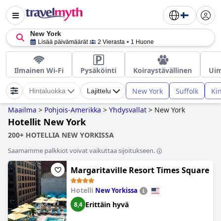
New York
Lisää päivämäärät
2 Vierasta
1 Huone
Ilmainen Wi-Fi
Pysäköinti
Koiraystävällinen
Uim
New York
Suffolk
Ki
Hintaluokka
Lajittelu
Maailma
>
Pohjois-Amerikka
>
Yhdysvallat
>
New York
Hotellit New York
200+ HOTELLIA NEW YORKISSA
Saamamme palkkiot voivat vaikuttaa sijoitukseen.
Margaritaville Resort Times Square
Hotelli
New Yorkissa
Erittäin hyvä
8,4