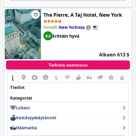
The Pierre, A Taj Hotel, New York
Hotelli
New Yorkissa
Erittäin hyvä
8,6
Alkaen 613 $
Tarkista saatavuus
$
+7
Tiedot
Kategoriat
Luksus
Kestävyyskäytännöt
Häämatka