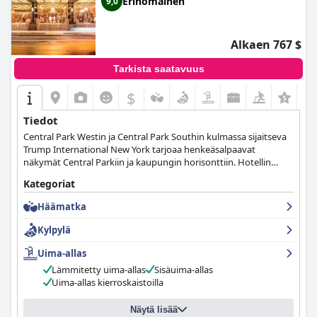
Erinomainen
9,0
Alkaen 767 $
Tarkista saatavuus
$
Tiedot
Central Park Westin ja Central Park Southin kulmassa sijaitseva
Trump International New York tarjoaa henkeäsalpaavat
näkymät Central Parkiin ja kaupungin horisonttiin. Hotellin
huoneet ja sviitit sijaitsevat rakennuksen kerroksissa 23-52.
Kategoriat
Häämatka
Kylpylä
Uima-allas
Lämmitetty uima-allas
Sisäuima-allas
Uima-allas kierroskaistoilla
Näytä lisää