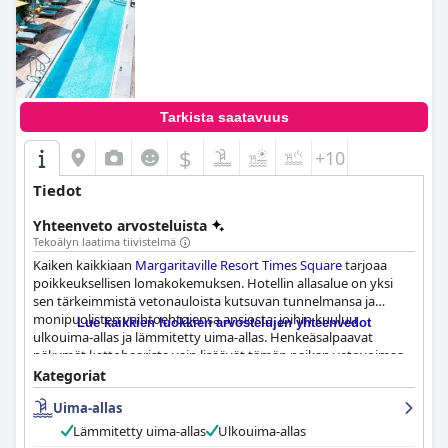
Tarkista saatavuus
$
+10
Tiedot
Yhteenveto arvosteluista
Tekoälyn laatima tiivistelmä
Kaiken kaikkiaan
Margaritaville Resort Times Square
tarjoaa
poikkeuksellisen lomakokemuksen. Hotellin allasalue on yksi
sen tärkeimmistä vetonauloista kutsuvan tunnelmansa ja
monipuolisten vaihtoehtojensa ansiosta, joihin kuuluu
Lue kaikkien luokkien arvostelujen yhteenvedot
ulkouima-allas ja lämmitetty uima-allas. Henkeäsalpaavat
näkymät kattobaarista vain lisäävät tämän paikan vetovoimaa.
Vaikka pääsy altaalle saattaa olla rajoitettua, vieraat voivat silti
Kategoriat
nauttia virkistävästä uinnista silloin kun se on mahdollista.
Uima-allas
Kaiken kaikkiaan vieraat suosittelevat tätä lomakeskusta
lämpimästi ikimuistoiseen lomaan.
Lämmitetty uima-allas
Ulkouima-allas