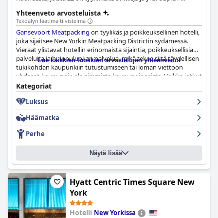
presidenttisviitti, avautuvat henkeäsalpaavat
Yhteenveto arvosteluista
panoraamanäkymät New Yorkiin ja auringonlaskut Hudson-
Tekoälyn laatima tiivistelmä
joen yllä.
Gansevoort Meatpacking
on tyylikäs ja poikkeuksellinen hotelli,
joka sijaitsee New Yorkin Meatpacking Districtin sydämessä.
Vieraat ylistävät hotellin erinomaista sijaintia, poikkeuksellisia
palveluita ja huippuluokan palvelua, mikä tekee siitä täydellisen
Lue kaikkien luokkien arvostelujen yhteenvedot
tukikohdan kaupunkiin tutustumiseen tai loman viettoon
yhdessä kaupungin eloisimmista kaupunginosista. Vaikka jotkut
vieraat pitävät hintoja hieman korkeina, useimmat ovat yhtä
Kategoriat
mieltä siitä, että
Gansevoort Meatpacking
on yksi parhaista
Luksus
paikoista yöpyä New Yorkissa. Kaiken kaikkiaan se on
matkailijoiden suosikki ja erittäin suositeltava kaikille, jotka
Häämatka
etsivät ylellistä ja ikimuistoista oleskelua kaupungissa.
Perhe
Näytä lisää
Hyatt Centric Times Square New
York
Hotelli
New Yorkissa