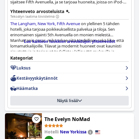
sijaitsee Fifth Avenuella, ja se tarjoaa huoneita, joissa on iPod-
telakointiasema, sekä 24h-kuntosalin.
Yhteenveto arvosteluista
Tekoälyn laatima tiivistelmä
The Langham, New York, Fifth Avenue
on ylellinen 5 tähden
hotelli, joka tarjoaa poikkeuksellista palvelua ja tiloja. Sen
erinomainen sijainti 5th Avenuella on monien mielestä
Manhattanin paras, mikä tekee siitä täydellisen sekä liike- että
Lue kaikkien luokkien arvostelujen yhteenvedot
lomamatkailijoille. Tilavat ja modernit huoneet ovat kauniisti
sisustettuja ja tarjoavat todellista ylellisyyttä mukavilla ja
tukevilla sängyillä, jotka tarjoavat loistavan
Kategoriat
nukkumiskokemuksen. Hotellin henkilökunta on ystävällistä,
Luksus
avuliasta ja poikkeuksellista, tarjoten erinomaista palvelua, joka
saa vieraat tuntemaan olonsa osaksi perhettä. Hotellin puhtaus
Kestävyyskäytännöt
on moitteetonta, ja erittäin siistit ja tyylikkäästi sisustetut
huoneet tarjoavat miellyttävän ja rauhallisen pakopaikan
Häämatka
vieraille. Vaikka joillakin vierailla oli ristiriitaisia kokemuksia
aamiaisvaihtoehdoista, hotellin Il Fiori ja Ai Fiori -baari ja -
Näytä lisää
ravintola ovat erinomaisia lisäetuja. Kaiken kaikkiaan
The
Langham, New York, Fifth Avenue
on upea hotelli, joka tarjoaa
ehdottoman suosituksen kaikille, jotka etsivät ylellisyyden
huippua New Yorkin oleskelunsa aikana.
The Evelyn NoMad
Hotelli
New Yorkissa