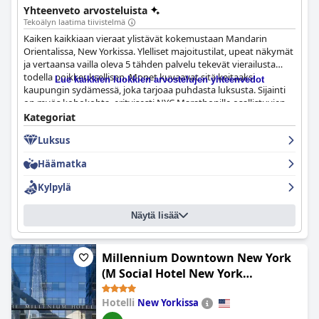
äärimmäisestä palvelusta, mukavuudesta ja tyylistä.
Yhteenveto arvosteluista
Tekoälyn laatima tiivistelmä
Kaiken kaikkiaan vieraat ylistävät kokemustaan Mandarin
Orientalissa, New Yorkissa. Ylelliset majoitustilat, upeat näkymät
ja vertaansa vailla oleva 5 tähden palvelu tekevät vierailusta
todella poikkeuksellisen. Monet kuvaavat sitä keitaaksi
Lue kaikkien luokkien arvostelujen yhteenvedot
kaupungin sydämessä, joka tarjoaa puhdasta luksusta. Sijainti
on myös kohokohta, erityisesti NYC Marathonille osallistuvien
keskuudessa. Muutamista negatiivisista arvosteluista
Kategoriat
huolimatta tämä hotelli on jatkuvasti arvioitu yhdeksi
Luksus
kaupungin parhaista, ja sen huippuluokan tilat ja palvelut
tekevät siitä täydellisen valinnan New Yorkin vierailulle.
Häämatka
Kylpylä
Näytä lisää
Millennium Downtown New York
(M Social Hotel New York
Downtown)
Hotelli
New Yorkissa