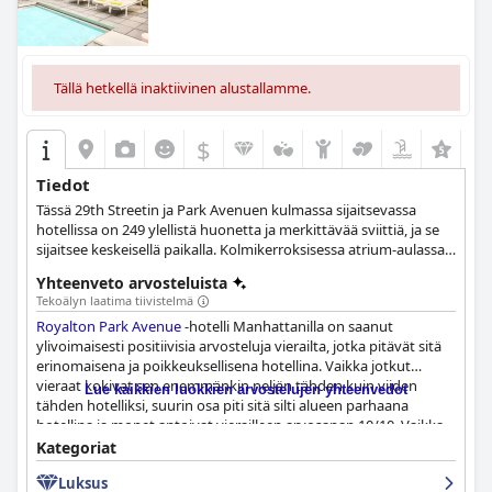
Tällä hetkellä inaktiivinen alustallamme.
$
Tiedot
Tässä 29th Streetin ja Park Avenuen kulmassa sijaitsevassa
hotellissa on 249 ylellistä huonetta ja merkittävää sviittiä, ja se
sijaitsee keskeisellä paikalla. Kolmikerroksisessa atrium-aulassa
on silmiinpistävät kalanruotoiset graniittilattiat, ylimitoitettu
Yhteenveto arvosteluista
takka ja dramaattiset Aubergine-kruunut.
Tekoälyn laatima tiivistelmä
Royalton Park Avenue
-hotelli Manhattanilla on saanut
ylivoimaisesti positiivisia arvosteluja vierailta, jotka pitävät sitä
erinomaisena ja poikkeuksellisena hotellina. Vaikka jotkut
vieraat kokivat sen enemmänkin neljän tähden kuin viiden
Lue kaikkien luokkien arvostelujen yhteenvedot
tähden hotelliksi, suurin osa piti sitä silti alueen parhaana
hotellina ja monet antoivat vierailleen arvosanan 10/10. Vaikka
hotellin siisteyttä kritisoitiin jonkin verran, sen tilat ja palvelut
Kategoriat
saivat laajalti ylistystä erinomaisina. Kaiken kaikkiaan hotelli on
Luksus
erittäin suositeltava vieraiden keskuudessa, jotka nauttivat