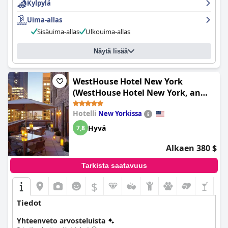
Kylpylä
Kaiken kaikkiaan
Crowne Plaza Lake Placid by IHG (Grandview
Lake Placid)
tarjoaa ylellisen ja monipuolisen kokemuksen
Uima-allas
erinomaisella sijainnillaan, siisteillä ja mukavilla majoituksillaan,
Sisäuima-allas
Ulkouima-allas
ystävällisellä henkilökunnallaan ja erinomaisilla
mukavuuksillaan, mikä tekee siitä suositun valinnan Lake
Näytä lisää
Placidin vierailijoille.
WestHouse Hotel New York
(WestHouse Hotel New York, an
SLH Hotel)
Hotelli
New Yorkissa
Hyvä
7,8
Alkaen 380 $
Tarkista saatavuus
$
Tiedot
Yhteenveto arvosteluista