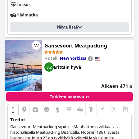
Luksus
Häämatka
Näytä lisää
Gansevoort Meatpacking
Hotelli
New Yorkissa
Erittäin hyvä
8,2
Alkaen 471 $
Tarkista saatavuus
$
Tiedot
Gansevoort Meatpacking sijaitsee Manhattanin vilkkaalla ja
historiallisella Meatpacking Districtillä. Hotellin 186 tilavasta
huoneesta, joista 22 on tyylikkäitä sviittejä ja yksi duplex-