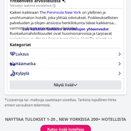
Yhteenveto arvosteluista
Tekoälyn laatima tiivistelmä
Kaiken kaikkiaan
The Peninsula New York
on ylellinen ja
unohtumaton hotelli, joka ylittää odotukset. Poikkeuksellisten
palveluiden ja tilojen ansiosta henkilökunta tekee kaikkensa
varmistaakseen erinomaisen oleskelun.
Lue kaikkien luokkien arvostelujen yhteenvedot
Ruokailumahdollisuudet ovat huomionarvoisia ja tarjoavat
perinteisen mutta modernin tunnelman. Hotellin sijainti on
täydellinen niille, jotka haluavat olla Manhattanin sydämessä
Kategoriat
kävelymatkan päässä Central Parkista ja ostosalueilta. Huoneet
Luksus
ovat mukavia ja hiljaisia, ja niissä on upeat sängyt. Aulan
joulukoristeista on tullut kaupungin maamerkki. Suositellaan
Häämatka
lämpimästi kaikille, jotka etsivät rentouttavaa viikonloppua tai
jotka haluavat olla New Yorkin tapahtumien keskipisteessä.
Kylpylä
Näytä lisää
*Lisäveroja tai -maksuja saatetaan soveltaa. Tarkista lopullinen hinta
ennen varauksen tekemistä.
NAYTTAA TULOKSET 1-20 , NEW YORKISSA 200+ HOTELLISTA
Katso lisää hotelleja