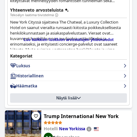
kiteyttävät menneisyyden romanttisen tunnelman sekä
tulevaisuuden modernit piirteet.
Yhteenveto arvosteluista
Tekoälyn laatima tiivistelmä
New York Cityssä sijaitseva The Chatwal, a Luxury Collection
Hotel on saanut vierailta runsaasti kiitosta poikkeuksellisesta
henkilökunnastaan ja asiakaspalvelustaan. Vieraat ovat
kuvanneet henkilökunnan avuliaaksi, ystävälliseksi ja
Lue kaikkien luokkien arvostelujen yhteenvedot
erinomaiseksi, ja erityisesti concierge-palvelut ovat saaneet
kiitosta. Myös ovimies, vastaanoton henkilökunta ja uima-
allasalueen työntekijä Denisha mainittiin erittäin mukaviksi.
Kategoriat
Vaikka muutama vieras huomautti, että vastaanoton
Luksus
henkilökunta ei huomioinut heitä, suurimmalla osalla vieraista
on ollut myönteisiä kokemuksia The Chatwal -hotellin
Historiallinen
henkilökunnasta.
Häämatka
Näytä lisää
Trump International New York
Hotelli
New Yorkissa