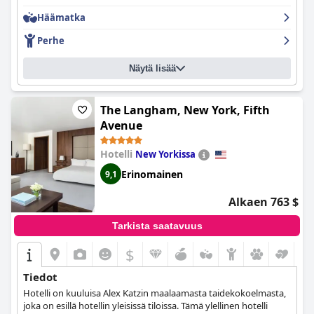
vierailustaan ja kokivat poikkeuksellista palvelua.
Häämatka
Perhe
Näytä lisää
The Langham, New York, Fifth
Avenue
Hotelli
New Yorkissa
Erinomainen
9,1
Alkaen 763 $
Tarkista saatavuus
$
Tiedot
Hotelli on kuuluisa Alex Katzin maalaamasta taidekokoelmasta,
joka on esillä hotellin yleisissä tiloissa. Tämä ylellinen hotelli