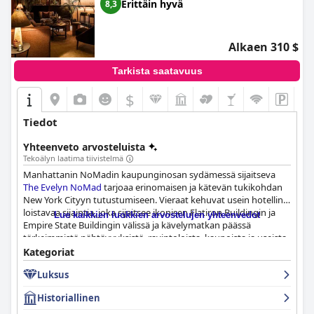
Erittäin hyvä
8,3
Alkaen 310 $
Tarkista saatavuus
$
Tiedot
Yhteenveto arvosteluista
Tekoälyn laatima tiivistelmä
Manhattanin NoMadin kaupunginosan sydämessä sijaitseva
The Evelyn NoMad
tarjoaa erinomaisen ja kätevän tukikohdan
New York Cityyn tutustumiseen. Vieraat kehuvat usein hotellin
loistavaa sijaintia, joka sijaitsee ikonisen Flatiron Buildingin ja
Lue kaikkien luokkien arvostelujen yhteenvedot
Empire State Buildingin välissä ja kävelymatkan päässä
tärkeimmistä nähtävyyksistä, ravintoloista, kaupoista ja useista
metrolinjoista, mikä tekee siitä ihanteellisen sekä kaupungin
Kategoriat
pohjois- että eteläpuolen seikkailuihin.
Luksus
Ruokailu
The Evelyn NoMad
issa on ihastuttava kokemus, ja
Historiallinen
Tusk-baari ja Leonelli-ravintola saavat paljon kiitosta. Viihtyisä
baari viehättävällä sisustuksellaan ja ystävällisellä