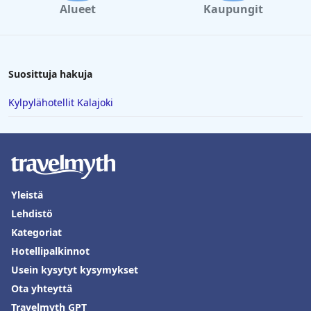
Chenango
|
Hotellit Allegany
|
Hotellit
Alueet
Kaupungit
Genesee
|
Hotellit Orleans
|
Hotellit Tioga
|
Hotellit
Montgomery
|
Hotellit Wyoming
|
Hotellit Lake Ontario
Suosittuja hakuja
Kylpylähotellit Kalajoki
Yleistä
Lehdistö
Kategoriat
Hotellipalkinnot
Usein kysytyt kysymykset
Ota yhteyttä
Travelmyth GPT