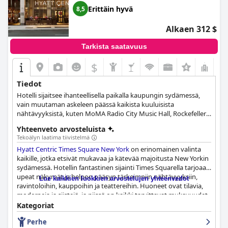
Erittäin hyvä
8,5
Alkaen 312 $
Tarkista saatavuus
$
+6
Tiedot
Hotelli sijaitsee ihanteellisella paikalla kaupungin sydämessä,
vain muutaman askeleen päässä kaikista kuuluisista
nähtävyyksistä, kuten MoMA Radio City Music Hall, Rockefeller
Center, Broadway-esitykset ja Madison Square Garden.
Yhteenveto arvosteluista
Tekoälyn laatima tiivistelmä
Hyatt Centric Times Square New York
on erinomainen valinta
kaikille, jotka etsivät mukavaa ja kätevää majoitusta New Yorkin
sydämessä. Hotellin fantastinen sijainti Times Squarella tarjoaa
upeat näkymät ja helpon pääsyn tärkeimpiin nähtävyyksiin,
Lue kaikkien luokkien arvostelujen yhteenvedot
ravintoloihin, kauppoihin ja teattereihin. Huoneet ovat tilavia,
moderneja ja siistejä, ja niissä on kaikki tarvittavat mukavuudet,
ja sängyt ovat erittäin mukavat. Vieraat ylistävät henkilökunnan
Kategoriat
ystävällisyyttä ja avuliaisuutta, jotka tekevät vierailusta entistä
Perhe
nautinnollisemman. Vaikka jotkut vieraat pitivät kunnollisen