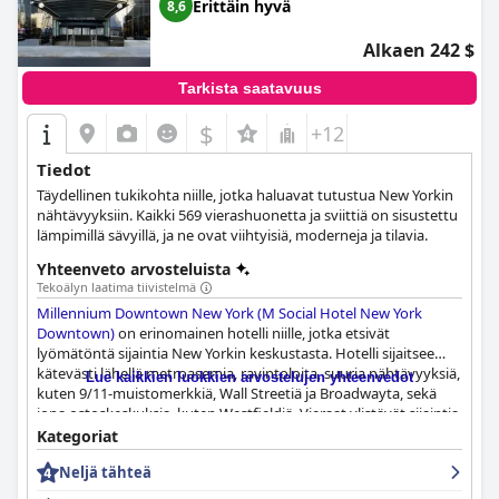
Erittäin hyvä
8,6
Alkaen 242 $
Tarkista saatavuus
$
+12
Tiedot
Täydellinen tukikohta niille, jotka haluavat tutustua New Yorkin
nähtävyyksiin. Kaikki 569 vierashuonetta ja sviittiä on sisustettu
lämpimillä sävyillä, ja ne ovat viihtyisiä, moderneja ja tilavia.
Yhteenveto arvosteluista
Tekoälyn laatima tiivistelmä
Millennium Downtown New York (M Social Hotel New York
Downtown)
on erinomainen hotelli niille, jotka etsivät
lyömätöntä sijaintia New Yorkin keskustasta. Hotelli sijaitsee
kätevästi lähellä metroasemia, ravintoloita, suuria nähtävyyksiä,
Lue kaikkien luokkien arvostelujen yhteenvedot
kuten 9/11-muistomerkkiä, Wall Streetiä ja Broadwayta, sekä
jopa ostoskeskuksia, kuten Westfieldiä. Vieraat ylistävät sijaintia
"loistavaksi", "hämmästyttäväksi" ja "fantastiseksi". Hotelli
Kategoriat
tarjoaa tilavia huoneita, joissa on mukavat alueet, jotka ovat
Neljä tähteä
siistejä ja viihtyisiä, vaikka jotkut vieraat mainitsevat, että
huoneet voisivat olla puhtaampia ja jotkut huonekalut ovat rikki