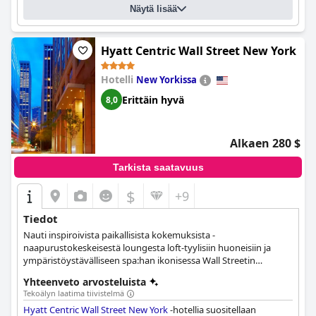
Näytä lisää
Hyatt Centric Wall Street New York
Hotelli
New Yorkissa
Erittäin hyvä
8,0
Alkaen 280 $
Tarkista saatavuus
$
+9
Tiedot
Nauti inspiroivista paikallisista kokemuksista -
naapurustokeskeisestä loungesta loft-tyylisiin huoneisiin ja
ympäristöystävälliseen spa:han ikonisessa Wall Streetin
hotellissa.
Yhteenveto arvosteluista
Tekoälyn laatima tiivistelmä
Hyatt Centric Wall Street New York
-hotellia suositellaan