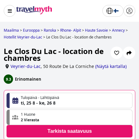
Maailma
>
Eurooppa
>
Ranska
>
Rhone- Alpit
>
Haute Savoie
>
Annecy
>
Hotellit Veyrier-du-Lac
>
Le Clos Du Lac - location de chambres
Le Clos Du Lac - location de
chambres
Veyrier-du-Lac
,
50 Route De La Corniche
(
Näytä kartalla
)
Erinomainen
9.3
Tulopäivä - Lähtöpäivä
ti, 25 8 - ke, 26 8
1 Huone
2 Vierasta
Tarkista saatavuus