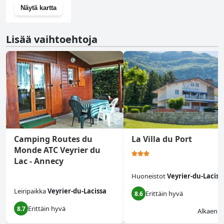
Näytä kartta
Lisää vaihtoehtoja
Camping Routes du
La Villa du Port
Monde ATC Veyrier du
Lac - Annecy
Huoneistot
Veyrier-du-Laciss
Leiripaikka
Veyrier-du-Lacissa
Erittäin hyvä
8.6
Erittäin hyvä
8.7
Alkaen
$