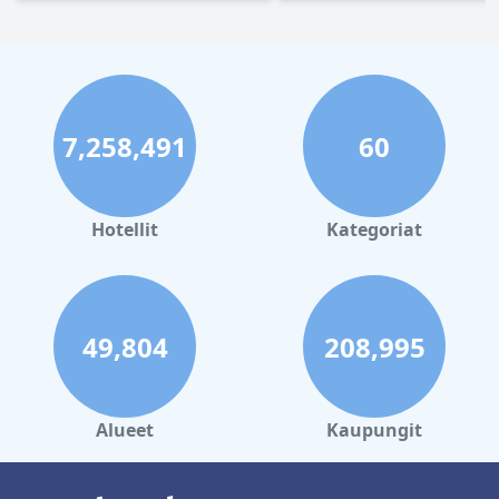
7,258,491
60
Hotellit
Kategoriat
49,804
208,995
Alueet
Kaupungit