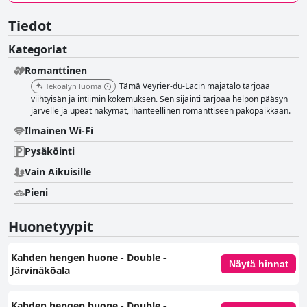
Tiedot
Kategoriat
Romanttinen
Tämä Veyrier-du-Lacin majatalo tarjoaa
Tekoälyn luoma
viihtyisän ja intiimin kokemuksen. Sen sijainti tarjoaa helpon pääsyn
järvelle ja upeat näkymät, ihanteellinen romanttiseen pakopaikkaan.
Ilmainen Wi-Fi
Pysäköinti
Vain Aikuisille
Pieni
Huonetyypit
Kahden hengen huone - Double -
Näytä hinnat
Järvinäköala
Kahden hengen huone - Double -