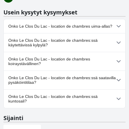
Usein kysytyt kysymykset
Onko Le Clos Du Lac - location de chambres uima-allas?
Ei, Le Clos Du Lac - location de chambres ei ole uima-allasta.
Onko Le Clos Du Lac - location de chambres:ssä
käytettävissä kylpylä?
Ei, Le Clos Du Lac - location de chambres ei tarjoa kylpylää.
Onko Le Clos Du Lac - location de chambres
koiraystävällinen?
Ei, Le Clos Du Lac - location de chambres ei salli koiria.
Onko Le Clos Du Lac - location de chambres:ssä saatavilla
pysäköintitilaa?
Kyllä, Le Clos Du Lac - location de chambres tarjoaa
Onko Le Clos Du Lac - location de chambres:ssä
pysäköintimahdollisuuden.
kuntosali?
Ei, Le Clos Du Lac - location de chambres ei ole kuntosalia.
Sijainti