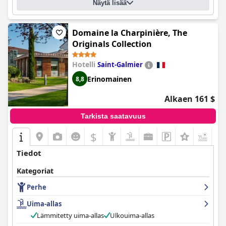
Näytä lisää
Domaine la Charpinière, The
Originals Collection
Hotelli
Saint-Galmier
Erinomainen
8,8
Alkaen 161 $
Tarkista saatavuus
$
+7
Tiedot
Kategoriat
Perhe
Uima-allas
Lämmitetty uima-allas
Ulkouima-allas