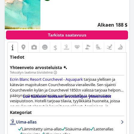
Alkaen 188 $
Tarkista saatavuus
$
Tiedot
Yhteenveto arvosteluista
Tekoälyn laatima tiivistelmä
Ecrin Blanc Resort Courchevel - Aquapark
tarjoaa ylellisen ja
kätevän majoituksen Courchevelissa vieraileville. Sen sijainti
Courchevelin kylän ja Courchevel 1850:n välissä tarjoaa helpon
pääsyn laskettelurinteisiin, vaellusreiteille ja Aquamotion-
Lue kaikkien luokkien arvostelujen yhteenvedot
vesipuistoon. Hotelli tarjoaa tilavia, tyylikkäitä huoneita, joissa
on mukavat sängyt ja kauniit parvekkeet. Aamiainen- ja
illallismenut saivat vaihtelevia arvosteluja, mutta ruoan laatu oli
Kategoriat
jatkuvasti korkea. Hotellin siisteyttä ja huomaavaista
Uima-allas
henkilökuntaa kiitettiin vieraiden toimesta. Lapsiperheet
nauttivat hotellin kätevästä pääsystä vesipuistoon ja sen
Lämmitetty uima-allas
Sisäuima-allas
Lastenallas
palveluihin, kun taas hiihtoharrastajat arvostavat