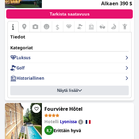
Alkaen 390 $
suurta kiitosta, erityisesti sen sijainti, siisteys, aamiaisvalikoima
ja omistautunut henkilökunta, kun taas jotkin alueet voisivat
Tarkista saatavuus
hyötyä päivityksistä ja parannuksista.
$
Tiedot
Kategoriat
Luksus
Golf
Historiallinen
Näytä lisää
Fourvière Hôtel
Hotelli
Lyonissa
Erittäin hyvä
8,7