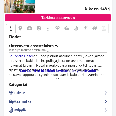
Alkaen 148 $
Tarkista saatavuus
$
Tiedot
Yhteenveto arvosteluista
Tekoälyn laatima tiivistelmä
Fourvière Hôtel
on upea ja ainutlaatuinen hotelli, joka sijaitsee
Fourvièren kukkulan huipulla ja josta on uskomattomat
näkymät Lyoniin. Hotellin poikkeuksellinen arkkitehtuuri ja
sijainti tekevät siitä erinomaisen valinnan vierailijoille, jotka
Lue kaikkien luokkien arvostelujen yhteenvedot
haluavat uppoutua Lyonin historiaan ja kulttuuriin. Aamiainen
on kohokohta, ja monet vieraat kuvaavat sitä erinomaiseksi ja
upeaksi. Illalliskokemus on yleisesti ottaen positiivinen, ja ateriat
Kategoriat
ovat erinomaisia ja palvelu huomaavaista. Huoneista on
Luksus
monenlaisia mielipiteitä, mutta useimmat vieraat ovat yhtä
mieltä siitä, että ne ovat siistejä ja hyvin järjestettyjä, ja niissä on
Häämatka
mukavat vuoteet. Henkilökunta on erinomainen, ja monet
kehuvat heidän ystävällisyyttään ja avuliaisuuttaan. Kylpylä- ja
Kylpylä
uima-allasalueet ovat todellinen bonus, ja niissä on laadukkaat