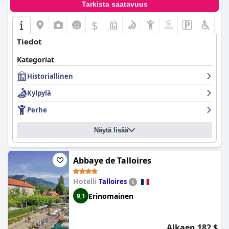
Tarkista saatavuus
$
Tiedot
Kategoriat
Historiallinen
Kylpylä
Perhe
Näytä lisää
Abbaye de Talloires
Hotelli
Talloires
Erinomainen
9,1
Alkaen 182 $