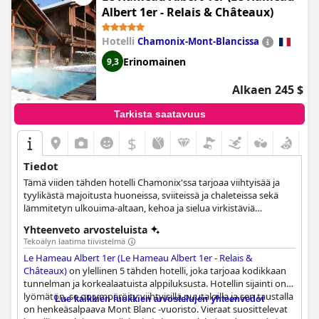
pakopaikka ajan ulkopuolella, tarjoten ainutlaatuisen ja
Albert 1er - Relais & Châteaux)
tyylikkään sisustuskonseptin, joka varmasti tekee vaikutuksen.
Kaiken kaikkiaan
Petit Hôtel Confidentiel
on loistava osoite ja
Hotelli
Chamonix-Mont-Blancissa
"bel endroit" yöpymiseen, tarjoten vieraille todella
poikkeuksellisen huipputason boutique-hotellikokemuksen.
Erinomainen
9,3
Alkaen 245 $
Tarkista saatavuus
$
Tiedot
Tämä viiden tähden hotelli Chamonix'ssa tarjoaa viihtyisää ja
tyylikästä majoitusta huoneissa, sviiteissä ja chaleteissa sekä
lämmitetyn ulkouima-altaan, kehoa ja sielua virkistäviä
kylpylähoitoja, perinteisen ravintolan, loungebaarin ja
Yhteenveto arvosteluista
lämpimän vieraanvaraisuuden, ja se tekee vierailustasi
Tekoälyn laatima tiivistelmä
mahdollisimman ikimuistoisen ja rentouttavan.
Le Hameau Albert 1er (Le Hameau Albert 1er - Relais &
Châteaux)
on ylellinen 5 tähden hotelli, joka tarjoaa kodikkaan
tunnelman ja korkealaatuista alppiluksusta. Hotellin sijainti on
lyömätön, se on ympäröity viihtyisillä puutaloilla ja sen taustalla
Lue kaikkien luokkien arvostelujen yhteenvedot
on henkeäsalpaava Mont Blanc -vuoristo. Vieraat suosittelevat