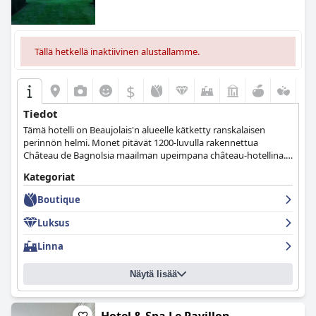
Tällä hetkellä inaktiivinen alustallamme.
$
Tiedot
Tämä hotelli on Beaujolais'n alueelle kätketty ranskalaisen
perinnön helmi. Monet pitävät 1200-luvulla rakennettua
Château de Bagnolsia maailman upeimpana château-hotellina.
Vierailijat voivat valita majesteettisista sviiteistä, jotka sijaitsevat
Kategoriat
keskiaikaisen Châteaun sydämessä, puutarhasviiteistä, jotka
ovat suorassa yhteydessä luonnonmaisemaan, ja
Boutique
kellarisviiteistä, joissa on nykyaikainen arkkitehtuuri.
Luksus
Linna
Näytä lisää