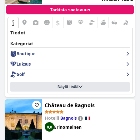
Tarkista saatavuus
$
Tiedot
Kategoriat
Boutique
Luksus
Golf
Näytä lisää
Château de Bagnols
Hotelli
Bagnols
Erinomainen
8,8