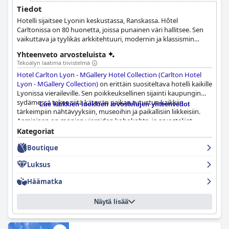
Tiedot
Hotelli sijaitsee Lyonin keskustassa, Ranskassa. Hôtel
Carltonissa on 80 huonetta, joissa punainen väri hallitsee. Sen
vaikuttava ja tyylikäs arkkitehtuuri, modernin ja klassismin
yhdistelmä toimii esimerkkinä hienostuneesta ja aidosta
Yhteenveto arvosteluista
hotellista.
Tekoälyn laatima tiivistelmä
Hotel Carlton Lyon - MGallery Hotel Collection (Carlton Hotel
Lyon - MGallery Collection)
on erittäin suositeltava hotelli kaikille
Lyonissa vieraileville. Sen poikkeuksellinen sijainti kaupungin
sydämessä tekee siitä kätevän paikan tutustua kaikkiin
Lue kaikkien luokkien arvostelujen yhteenvedot
tärkeimpiin nähtävyyksiin, museoihin ja paikallisiin liikkeisiin.
Aamiainen on monien vieraiden kohokohta, ja arvostelijat
ylistävät saatavilla olevan ruoan erinomaista laatua ja
Kategoriat
valikoimaa. Huoneet ovat suuria, siistejä ja mukavia, ja niissä on
Boutique
erinomaiset kylpyhuoneet, vaikka jotkut vieraat pitivätkin niitä
odotettua pienempinä. Hotellia kehutaan sen siisteydestä ja
Luksus
rauhallisesta ilmapiiristä, ja henkilökunta tekee kaikkensa
varmistaakseen, että vieraat tuntevat olonsa huolehdituiksi. Spa
Häämatka
tarjoaa mukavan ja puhtaan hamamin, vaikka jotkut vieraat
ehdottivatkin parannuksia. Vuodevaatteet ovat
Näytä lisää
poikkeukselliset, mikä takaa hyvät yöunet. Kaiken kaikkiaan
Hotel Carlton Lyon - MGallery Hotel Collection (Carlton Hotel
Lyon - MGallery Collection)
on erinomainen valinta kaikille