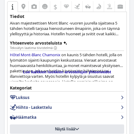
$
Tiedot
Aivan majesteettisen Mont Blanc -vuoren juurella sijaitseva 5
tähden hotelli tarjoaa hienostuneen ilmapiirin, joka on täynnä
ylellisyyttä ja historiaa. Hotellin huoneet ja sviitit ovat kaikki
tyylikkäästi sisustettuja, ja hotellissa on myös lämmitetty
Yhteenveto arvosteluista
ulkouima-allas ja upeat näköalat vuorille. Hiihtämisen jälkeen
Tekoälyn laatima tiivistelmä
vieraat voivat rentoutua hotellin kylpylässä ja maistella
Hôtel Mont-Blanc Chamonix
on kaunis 5 tähden hotelli, jolla on
ravintolan erinomaisia ruokavaihtoehtoja viettäen
lyömätön sijainti kaupungin keskustassa. Vieraat arvostavat
rentouttavinta vapaa-aikaa.
huomaavaista henkilökuntaa, ja monet mainitsevat yksityisen
pakettiauton, joka on heidän käytössään hiihtämistä tai
Lue kaikkien luokkien arvostelujen yhteenvedot
illanviettoja varten. Myös hotellin kylpylä ja sisustus saavat
vierailta korkeita arvosanoja. Hotellin aamiaisvalikoima on
tasokas, ja se sisältää laajan valikoiman tuoreita ja laadukkaita
Kategoriat
vaihtoehtoja "syö niin paljon kuin jaksat" -buffetissa. Hotellin
Luksus
siivoushenkilökunta järjesti ja piti huoneet oma-aloitteisesti
erittäin siisteinä poikkeuksellisella tavalla.
Hôtel Mont-Blanc
Hiihto - Laskettelu
Chamonix
'n henkilökunta on todella poikkeuksellista ja ylittää
jatkuvasti odotukset vieraidensa hyväksi. Hotellissa on
Häämatka
erinomainen kylpylä, joka on täydellinen rentoutumiseen.
Vieraat ovat ylistäneet yksityisen pakettiauton ja gondolin
Näytä lisää
kätevyyttä, sillä niillä pääsee helposti hiihtokeskuksiin. Joistakin