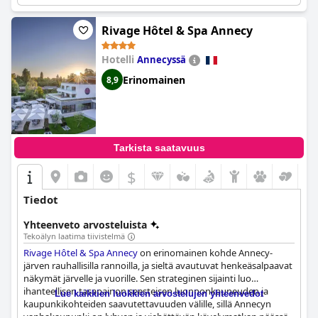
negatiivisista palautteista huolimatta useimmat vieraat ovat
yhtä mieltä siitä, että hotelli tarjoaa hyvää vastinetta rahalle
verrattuna muihin saman tasoisiin hotelleihin.
Rivage Hôtel & Spa Annecy
Hôtel Mont-Blanc
Chamonix
on poikkeuksellinen ja ylellinen 5 tähden hotelli, jota
suositellaan lämpimästi kaikille, jotka nauttivat itsensä
Hotelli
Annecyssä
hemmottelusta lomallaan.
Erinomainen
8,9
Tarkista saatavuus
$
Tiedot
Yhteenveto arvosteluista
Tekoälyn laatima tiivistelmä
Rivage Hôtel & Spa Annecy
on erinomainen kohde Annecy-
järven rauhallisilla rannoilla, ja sieltä avautuvat henkeäsalpaavat
näkymät järvelle ja vuorille. Sen strateginen sijainti luo
ihanteellisen tasapainon seesteisen luonnonkauneuden ja
Lue kaikkien luokkien arvostelujen yhteenvedot
kaupunkikohteiden saavutettavuuden välille, sillä Annecyn
vanhakaupunki on lyhyen ja viehättävän kävelymatkan päässä.