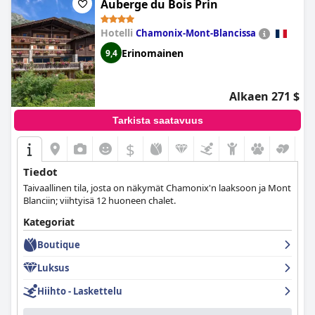
Lyonissa vieraileville.
Auberge du Bois Prin
Hotelli
Chamonix-Mont-Blancissa
Erinomainen
9,4
Alkaen 271 $
Tarkista saatavuus
$
Tiedot
Taivaallinen tila, josta on näkymät Chamonix'n laaksoon ja Mont
Blanciin; viihtyisä 12 huoneen chalet.
Kategoriat
Boutique
Luksus
Hiihto - Laskettelu