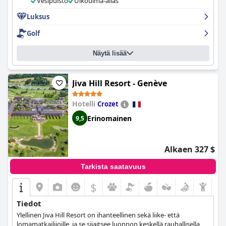
Vesipuisto
Ulkouima-allas
suksivuokrausta, pysäköintipalvelua ja aamiaisvaihtoehtoja.
Kaiken kaikkiaan
Luksus
Ecrin Blanc Resort Courchevel - Aquapark
tarjoaa ylellisen ja nautinnollisen oleskelun vieraille, jotka etsivät
Golf
täydellistä hiihtolomaa.
Näytä lisää
Jiva Hill Resort - Genève
Hotelli
Crozet
Erinomainen
9,5
Alkaen 327 $
Tarkista saatavuus
$
Tiedot
Ylellinen Jiva Hill Resort on ihanteellinen sekä liike- että
lomamatkailijoille, ja se sijaitsee luonnon keskellä rauhallisella