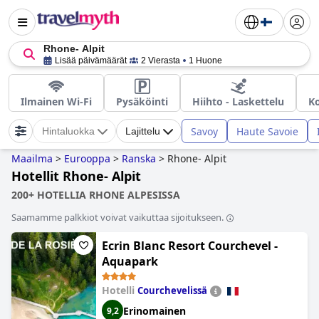
Rhone- Alpit
Lisää päivämäärät
2 Vierasta
1 Huone
Ilmainen Wi-Fi
Pysäköinti
Hiihto - Laskettelu
Ko
Savoy
Haute Savoie
Hintaluokka
Lajittelu
Maailma
>
Eurooppa
>
Ranska
>
Rhone- Alpit
Hotellit Rhone- Alpit
200+ HOTELLIA RHONE ALPESISSA
Saamamme palkkiot voivat vaikuttaa sijoitukseen.
Ecrin Blanc Resort Courchevel -
Aquapark
Hotelli
Courchevelissä
Erinomainen
9,2