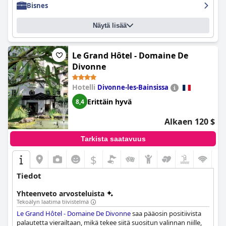
Bisnes
Näytä lisää
Le Grand Hôtel - Domaine De
Divonne
Hotelli
Divonne-les-Bainsissa
Erittäin hyvä
8,4
Alkaen 120 $
Tarkista saatavuus
$
Tiedot
Yhteenveto arvosteluista
Tekoälyn laatima tiivistelmä
Le Grand Hôtel - Domaine De Divonne
saa pääosin positiivista
palautetta vierailtaan, mikä tekee siitä suositun valinnan niille,