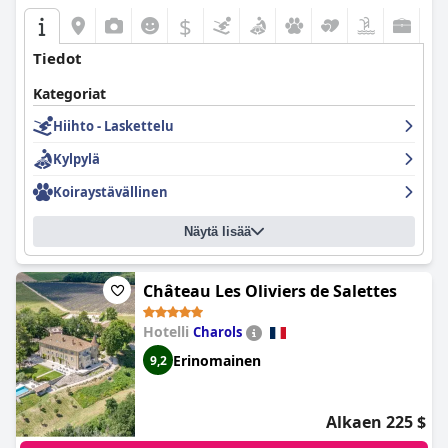
$
Tiedot
Kategoriat
Hiihto - Laskettelu
Kylpylä
Koiraystävällinen
Näytä lisää
Château Les Oliviers de Salettes
Hotelli
Charols
Erinomainen
9,2
Alkaen 225 $