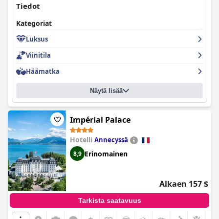
Tiedot
Kategoriat
Luksus
Viinitila
Häämatka
Näytä lisää
Impérial Palace
Hotelli
Annecyssä
Erinomainen
8,9
Alkaen 157 $
Tarkista saatavuus