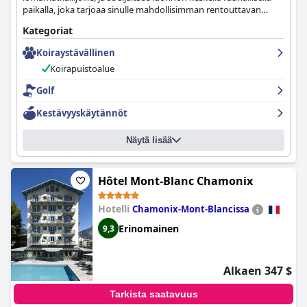
paikalla, joka tarjoaa sinulle mahdollisimman rentouttavan
lomakokemuksen. Vieraat voivat levätä ylellisessä huoneessaan
Kategoriat
tai sviitissään, harjoitella golftaitojaan hotellin golfkentällä,
viettää virkistäviä hetkiä kylpylässä ja maistella ravintolan
Koiraystävällinen
erinomaisia ruokia.
Koirapuistoalue
Golf
Kestävyyskäytännöt
Näytä lisää
Hôtel Mont-Blanc Chamonix
Hotelli
Chamonix-Mont-Blancissa
Erinomainen
9,3
Alkaen 347 $
Tarkista saatavuus