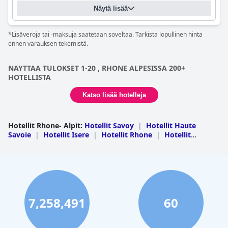
laitteet ja laaja valikoima palveluita. Hotelli on täydellinen
Näytä lisää
kaikille, jotka etsivät poikkeuksellista ja korkeatasoista
kokemusta, ja se on ihanteellinen romanttiseen lomaan tai
perhelomalle.
*Lisäveroja tai -maksuja saatetaan soveltaa. Tarkista lopullinen hinta
ennen varauksen tekemistä.
NAYTTAA TULOKSET 1-20 , RHONE ALPESISSA 200+
HOTELLISTA
Katso lisää hotelleja
Hotellit Rhone- Alpit
:
Hotellit Savoy
|
Hotellit Haute
Savoie
|
Hotellit Isere
|
Hotellit Rhone
|
Hotellit
Ardeche
|
Hotellit Drome
|
Hotellit Loire
|
Hotellit Ain
7,258,491
60