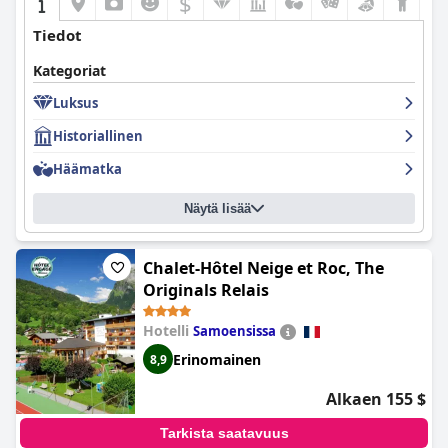
$
Tiedot
Kategoriat
Luksus
Historiallinen
Häämatka
Näytä lisää
Chalet-Hôtel Neige et Roc, The
Originals Relais
Hotelli
Samoensissa
Erinomainen
8,9
Alkaen 155 $
Tarkista saatavuus