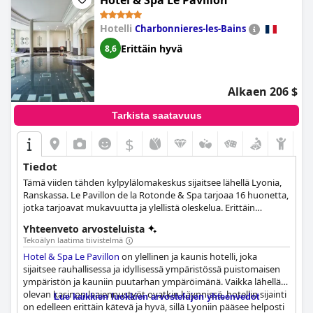
Hotel & Spa Le Pavillon
Hotelli
Charbonnieres-les-Bains
Erittäin hyvä
8,6
Alkaen 206 $
Tarkista saatavuus
$
Tiedot
Tämä viiden tähden kylpylälomakeskus sijaitsee lähellä Lyonia,
Ranskassa. Le Pavillon de la Rotonde & Spa tarjoaa 16 huonetta,
jotka tarjoavat mukavuutta ja ylellistä oleskelua. Erittäin
vaikuttava on myös hotellin puisto vesireitteineen ja upeine
Yhteenveto arvosteluista
maisemineen.
Tekoälyn laatima tiivistelmä
Hotel & Spa Le Pavillon
on ylellinen ja kaunis hotelli, joka
sijaitsee rauhallisessa ja idyllisessä ympäristössä puistomaisen
ympäristön ja kauniin puutarhan ympäröimänä. Vaikka lähellä
olevan kasinon laajennustyöt ovatkin käynnissä, hotellin sijainti
Lue kaikkien luokkien arvostelujen yhteenvedot
on edelleen erittäin kätevä ja hyvä, sillä Lyoniin pääsee helposti