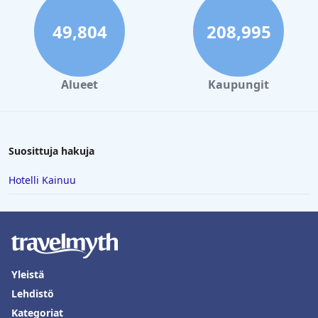
49,804
208,995
Alueet
Kaupungit
Suosittuja hakuja
Hotelli Kainuu
Yleistä
Lehdistö
Kategoriat