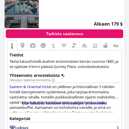
Alkaen 179 $
Tarkista saatavuus
$
Tiedot
Tämä luksushotelli avattiin ensimmäisen kerran vuonna 1885, ja
se sijaitsee 4 km:n päässä Gurney Plaza -ostoskeskuksesta.
Yhteenveto arvosteluista
Tekoälyn laatima tiivistelmä
Eastern & Oriental Hotel
on ylellinen ja historiallinen 5 tähden
hotelli Georgetownin sydämessä, joka tarjoaa erinomaista
vastinetta rahalle. Hotellin poikkeuksellinen sijainti mahdollistaa
upeat näkymät, erityisesti huoneista, joihin kuuluu laaja
Lue kaikkien luokkien arvostelujen yhteenvedot
aamiaisbuffet. Aamiainen on kohokohta vieraille, ja siinä on
valtava valikoima vaihtoehtoja alueellisista ruoista hedelmiin,
muroihin ja leivonnaisiin. Hotellissa on mukavat, tilavat ja hyvin
Kategoriat
hoidetut huoneet, joissa on siirtomaatyylinen sisustus ja upeat
Luksus
näkymät merelle. Allasalue on erityisen puhdas ja kutsuva, ja