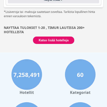
Rasa Sayang on huippuluokan luksushotelli, joka ylittää
odotukset ja on erittäin suositeltava rentouttavalle lomalle
Penangissa.
*Lisäveroja tai -maksuja saatetaan soveltaa. Tarkista lopullinen hinta
ennen varauksen tekemistä.
NAYTTAA TULOKSET 1-20 , TIMUR LAUTISSA 200+
HOTELLISTA
Katso lisää hotelleja
7,258,491
60
Hotellit
Kategoriat