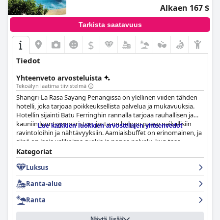
saumattomasti historiallinen viehätys, moitteeton palvelu ja
Alkaen 167 $
modernit mukavuudet. Se on edelleen erittäin suositeltava niille,
jotka etsivät aitoa ja unohtumatonta oleskelua George
Tarkista saatavuus
Townissa.
$
Tiedot
Yhteenveto arvosteluista
Tekoälyn laatima tiivistelmä
Shangri-La Rasa Sayang Penangissa on ylellinen viiden tähden
hotelli, joka tarjoaa poikkeuksellista palvelua ja mukavuuksia.
Hotellin sijainti Batu Ferringhin rannalla tarjoaa rauhallisen ja
kauniin luontoympäristön, josta on helppo pääsy paikallisiin
Lue kaikkien luokkien arvostelujen yhteenvedot
ravintoloihin ja nähtävyyksiin. Aamiaisbuffet on erinomainen, ja
siinä on laaja valikoima ruokia ja nopea palvelu, kun taas
illalliskokemus on yleisesti ottaen positiivinen ja tarjoaa erilaisia
Kategoriat
vaihtoehtoja. Mukavat, tilavat ja siistit huoneet saavat kiitosta
Luksus
ylellisestä sisustuksestaan ja erityispiirteistään, ja henkilökunta
on ystävällistä, kohteliasta ja huomaavaista. Kylpyläkokemus on
Ranta-alue
huippuluokkaa, jättäen vieraat hemmotelluiksi ja
rentoutuneiksi. Valtava uima-allasalue on täydellinen
Ranta
lapsiperheille tai niille, jotka etsivät rauhaa, ja ranta tarjoaa
kätevän pääsyn vesiaktiviteetteihin. Kaiken kaikkiaan Shangri-La
Näytä lisää