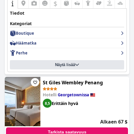
$
Tiedot
Kategoriat
Boutique
Häämatka
Perhe
Näytä lisää
St Giles Wembley Penang
Hotelli
Georgetownissa
Erittäin hyvä
8,5
Alkaen 67 $
Tarkista saatavuus