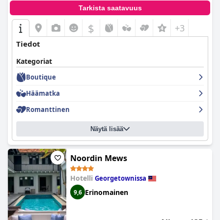
Tarkista saatavuus
$
+3
Tiedot
Kategoriat
Boutique
Häämatka
Romanttinen
Näytä lisää
Noordin Mews
Hotelli
Georgetownissa
Erinomainen
9,6