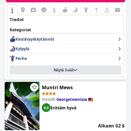
$
Tiedot
Kategoriat
Kestävyyskäytännöt
Kylpylä
Perhe
Näytä lisää
Muntri Mews
Hotelli
Georgetownissa
Erittäin hyvä
8,6
Alkaen 62 $