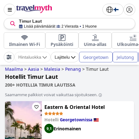
Timur Laut
Lisää päivämäärät
2 Vierasta
1 Huone
Ilmainen Wi-Fi
Pysäköinti
Uima-allas
Ulkouima-
Georgetown
Jelutong
Hintaluokka
Lajittelu
Maailma
>
Aasia
>
Malesia
>
Penang
>
Timur Laut
Hotellit Timur Laut
200+ HOTELLIA TIMUR LAUTISSA
Saamamme palkkiot voivat vaikuttaa sijoitukseen.
Eastern & Oriental Hotel
Hotelli
Georgetownissa
Erinomainen
9,1