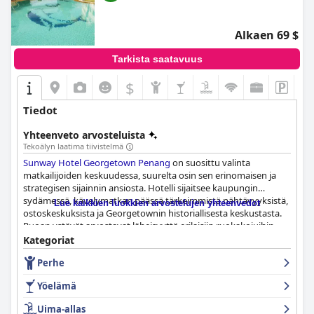
Alkaen 69 $
Tarkista saatavuus
$
Tiedot
Yhteenveto arvosteluista
Tekoälyn laatima tiivistelmä
Sunway Hotel Georgetown Penang
on suosittu valinta
matkailijoiden keskuudessa, suurelta osin sen erinomaisen ja
strategisen sijainnin ansiosta. Hotelli sijaitsee kaupungin
sydämessä, kävelymatkan päässä tärkeimmistä nähtävyyksistä,
Lue kaikkien luokkien arvostelujen yhteenvedot
ostoskeskuksista ja Georgetownin historiallisesta keskustasta.
Ruoan ystävät arvostavat läheisyyttä erilaisiin ruokakojuihin,
mukaan lukien suosittu New Lane Night Market, joka tarjoaa
Kategoriat
helpon pääsyn paikallisiin herkkuihin ja vilkkaaseen yöelämään.
Perhe
Läheinen Komtar-bussiasema parantaa entisestään yhteyksiä
Penangiin tutustumiseen.
Yöelämä
Hotellihuoneet saavat paljon kiitosta siisteydestään,
Uima-allas