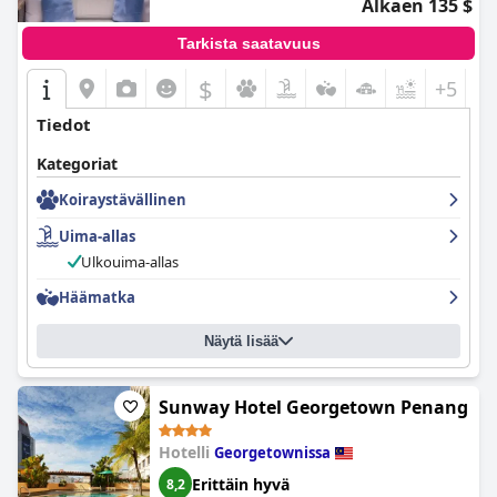
Alkaen 135 $
Tarkista saatavuus
$
+5
Tiedot
Kategoriat
Koiraystävällinen
Uima-allas
Ulkouima-allas
Häämatka
Näytä lisää
Sunway Hotel Georgetown Penang
Hotelli
Georgetownissa
Erittäin hyvä
8,2