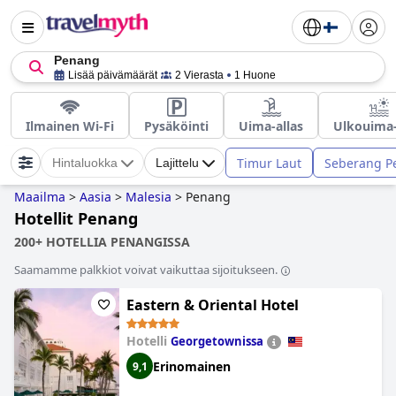
Penang
Lisää päivämäärät
2 Vierasta
1 Huone
Ilmainen Wi-Fi
Pysäköinti
Uima-allas
Ulkouima-
Timur Laut
Seberang P
Hintaluokka
Lajittelu
Maailma
>
Aasia
>
Malesia
>
Penang
Hotellit Penang
200+ HOTELLIA PENANGISSA
Saamamme palkkiot voivat vaikuttaa sijoitukseen.
Eastern & Oriental Hotel
Hotelli
Georgetownissa
Erinomainen
9,1