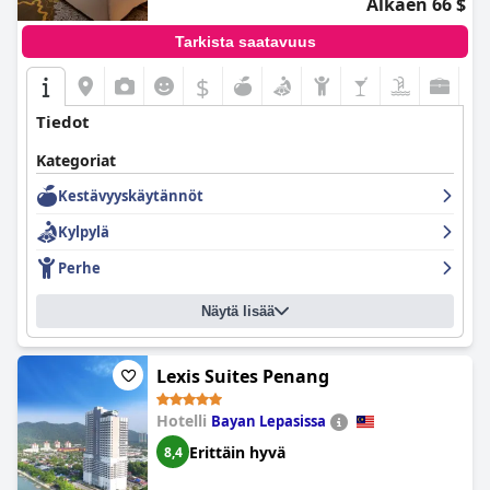
Alkaen 66 $
Tarkista saatavuus
$
Tiedot
Kategoriat
Kestävyyskäytännöt
Kylpylä
Perhe
Näytä lisää
Lexis Suites Penang
Hotelli
Bayan Lepasissa
Erittäin hyvä
8,4