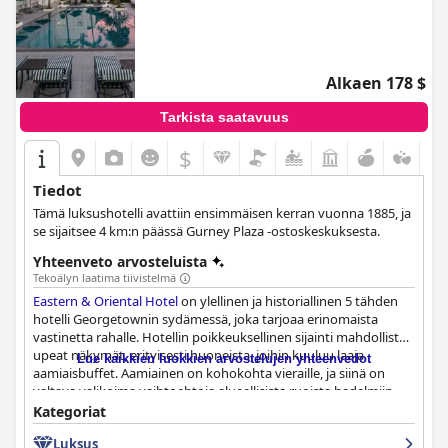
Alkaen 178 $
Tarkista saatavuus
$
Tiedot
Tämä luksushotelli avattiin ensimmäisen kerran vuonna 1885, ja
se sijaitsee 4 km:n päässä Gurney Plaza -ostoskeskuksesta.
Yhteenveto arvosteluista
Tekoälyn laatima tiivistelmä
Eastern & Oriental Hotel
on ylellinen ja historiallinen 5 tähden
hotelli Georgetownin sydämessä, joka tarjoaa erinomaista
vastinetta rahalle. Hotellin poikkeuksellinen sijainti mahdollistaa
upeat näkymät, erityisesti huoneista, joihin kuuluu laaja
Lue kaikkien luokkien arvostelujen yhteenvedot
aamiaisbuffet. Aamiainen on kohokohta vieraille, ja siinä on
valtava valikoima vaihtoehtoja alueellisista ruoista hedelmiin,
muroihin ja leivonnaisiin. Hotellissa on mukavat, tilavat ja hyvin
Kategoriat
hoidetut huoneet, joissa on siirtomaatyylinen sisustus ja upeat
Luksus
näkymät merelle. Allasalue on erityisen puhdas ja kutsuva, ja