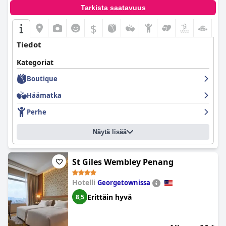
Tarkista saatavuus
$
Tiedot
Kategoriat
Boutique
Häämatka
Perhe
Näytä lisää
St Giles Wembley Penang
Hotelli
Georgetownissa
Erittäin hyvä
8,5