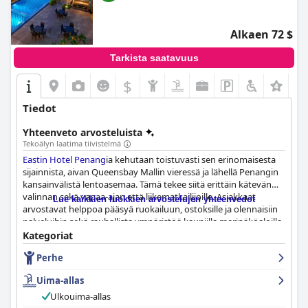
Alkaen 72 $
Tarkista saatavuus
$
Tiedot
Yhteenveto arvosteluista
Tekoälyn laatima tiivistelmä
Eastin Hotel Penang
ia kehutaan toistuvasti sen erinomaisesta
sijainnista, aivan Queensbay Mallin vieressä ja lähellä Penangin
kansainvälistä lentoasemaa. Tämä tekee siitä erittäin kätevän
valinnan sekä vapaa-ajan että liikematkailijoille. Asiakkaat
Lue kaikkien luokkien arvostelujen yhteenvedot
arvostavat helppoa pääsyä ruokailuun, ostoksille ja olennaisiin
palveluihin sekä rauhallista ympäristöä kauniilla merinäköaloilla
joistakin huoneista.
Kategoriat
Perhe
Aamiainen
Eastin Hotel Penang
issa on erittäin kehuttu sen
monipuolisuudesta ja laadusta, ja vaihtoehtoja on erilaisiin
Uima-allas
makuihin, mukaan lukien kasvis- ja vegaaniruokavaliot.
Ainutlaatuiset yksityiskohdat, kuten hunajapesä ja Teh Tarik,
Ulkouima-allas