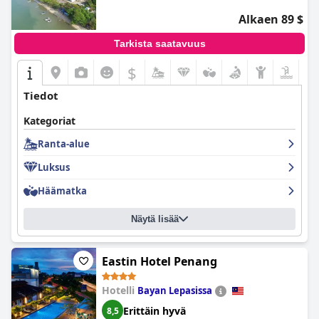
Alkaen 89 $
Tarkista saatavuus
$
Tiedot
Kategoriat
Ranta-alue
Luksus
Häämatka
Näytä lisää
Eastin Hotel Penang
Hotelli
Bayan Lepasissa
Erittäin hyvä
8,5