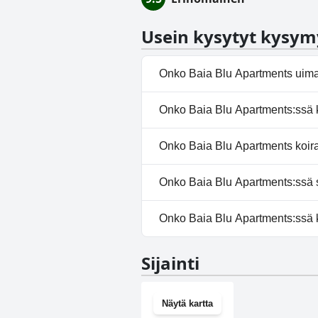
Usein kysytyt kysym
Onko Baia Blu Apartments uima
Ei, Baia Blu Apartments ei ole 
Onko Baia Blu Apartments:ssä k
Ei, Baia Blu Apartments ei tarj
Onko Baia Blu Apartments koira
Ei, Baia Blu Apartments ei salli 
Onko Baia Blu Apartments:ssä sa
Kyllä, Baia Blu Apartments ta
Onko Baia Blu Apartments:ssä 
Ei, Baia Blu Apartments ei ole 
Sijainti
Näytä kartta