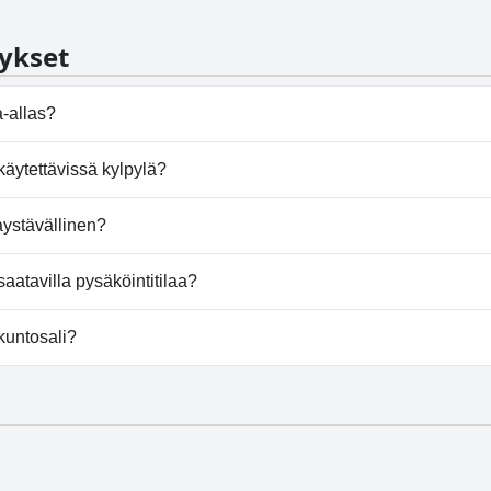
ykset
-allas?
uima-allasta.
äytettävissä kylpylä?
oa kylpylää.
ystävällinen?
koiria.
atavilla pysäköintitilaa?
rjoaa pysäköintimahdollisuuden.
kuntosali?
kuntosalia.