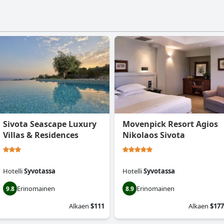
Sivota Seascape Luxury
Movenpick Resort Agios
Villas & Residences
Nikolaos Sivota
Hotelli
Syvotassa
Hotelli
Syvotassa
Erinomainen
Erinomainen
9.8
8.9
Alkaen
$111
Alkaen
$177