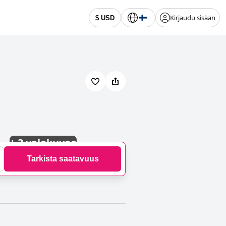
Kirjaudu sisään
$ USD
+
3 valokuvaa
Tarkista saatavuus