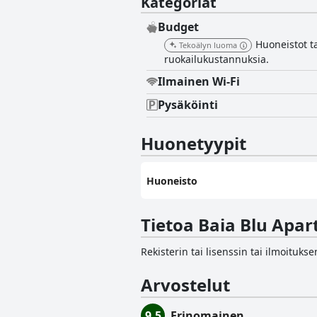
Kategoriat
Budget
Huoneistot ta
Tekoälyn luoma
ruokailukustannuksia.
Ilmainen Wi-Fi
Pysäköinti
Huonetyypit
Huoneisto
Tietoa Baia Blu Apa
Rekisterin tai lisenssin tai ilmoituk
Arvostelut
9.5
Erinomainen