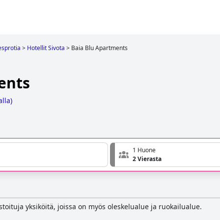
sprotia
>
Hotellit Sivota
>
Baia Blu Apartments
ents
alla
)
1 Huone
2 Vierasta
astoituja yksiköitä, joissa on myös oleskelualue ja ruokailualue.