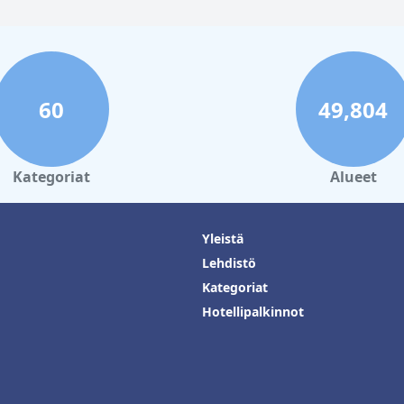
60
49,804
Kategoriat
Alueet
Yleistä
Lehdistö
Kategoriat
Hotellipalkinnot