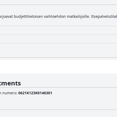
rjoavat budjettitietoisen vaihtoehdon matkailijoille. Itsepalveluti
rtments
sen numero
:
0621Κ123Κ0146301