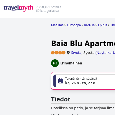
7,258,491 hotellia
60 kategoriassa
Maailma
>
Eurooppa
>
Kreikka
>
Epirus
>
The
Baia Blu Apartm
Sivota
,
Syvota
(
Näytä kart
Erinomainen
9.5
Tulopäivä - Lähtöpäivä
ke, 26 8 - to, 27 8
Tiedot
Hotellissa on patio, ja se tarjoaa ilm