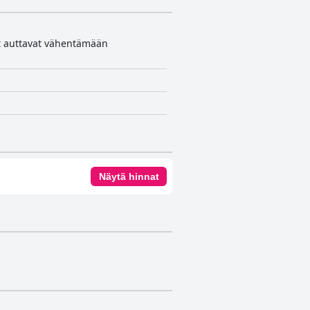
lat auttavat vähentämään
Näytä hinnat