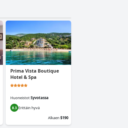
Prima Vista Boutique
Hotel & Spa
Huoneistot
Syvotassa
Erittäin hyvä
8.3
Alkaen
$190