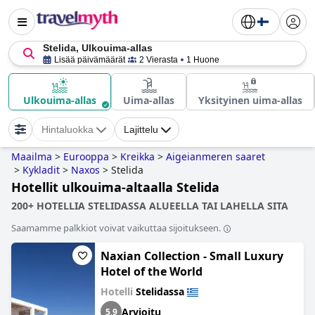
Stelida, Ulkouima-allas
Lisää päivämäärät
2 Vierasta
1 Huone
Ulkouima-allas
Uima-allas
Yksityinen uima-allas
Hintaluokka
Lajittelu
Maailma
>
Eurooppa
>
Kreikka
>
Aigeianmeren saaret
>
Kykladit
>
Naxos
>
Stelida
Hotellit ulkouima-altaalla Stelida
200+ HOTELLIA STELIDASSA ALUEELLA TAI LAHELLA SITA
Saamamme palkkiot voivat vaikuttaa sijoitukseen.
Naxian Collection - Small Luxury
Hotel of the World
Hotelli
Stelidassa
Arvioitu
5,9