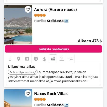
ympäröimä, tarjoten yksityisen keitaan.
Aurora (Aurora naxos)
Huvilat
Stelidassa
0.0
Alkaen 478 $
Tarkista saatavuus
$
+4
Ulkouima-allas
Aurora tarjoaa huviloita, joissa on
Tekoälyn luoma
yksityiset uima-altaat ja ulkoporealtaat. Suuri uima-allas tarjoaa
uskomattomat merinäköalat, ja myös pulahdusallas on
saatavilla.
Naxos Rock Villas
Huvilat
Stelidassa