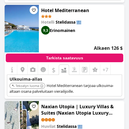
kuitenkin hotellin kohokohta ja loistava paikka rentoutua
Altaan pinta-alan koko:
160
Naxoksen saarella oleskelun aikana.
Hotel Mediterranean
Milloin uima-allasalue on auki?
Alkaen 1 Toukokuu osoitteeseen 15
Lokakuu
Hotelli
Stelidassa
Erinomainen
9,3
Alkaen 126 $
Tarkista saatavuus
$
+7
Ulkouima-allas
Hotel Mediterranean tarjoaa ulkouima-
Tekoälyn luoma
altaan osana palveluitaan vierailijoille.
Naxian Utopia | Luxury Villas &
Suites (Naxian Utopia Luxury
Villas)
Huvilat
Stelidassa