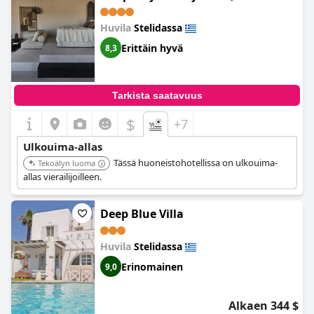
allas tai poreallas terassilla. Hotellin sijainti on
huomionarvoinen, sillä osa Naxoksen kauneimmista rannoista
on vain lyhyen kävelymatkan päässä. Kaiken kaikkiaan vieraat
Huvila
Stelidassa
ovat saaneet upean kokemuksen nauttimalla Naxian Utopian
Erittäin hyvä
8,3
upeista ulkouima-altaista ja ylellisestä ympäristöstä.
Tarkista saatavuus
$
+7
Ulkouima-allas
Tässä huoneistohotellissa on ulkouima-
Tekoälyn luoma
allas vierailijoilleen.
Deep Blue Villa
Huvila
Stelidassa
Erinomainen
9,0
Alkaen 344 $