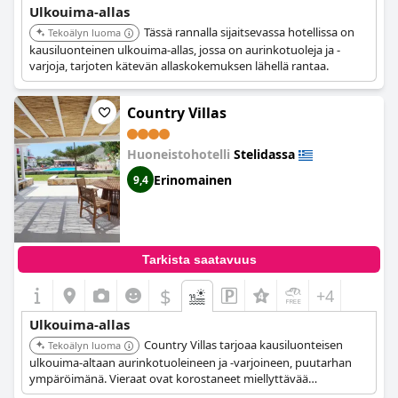
Ulkouima-allas
Tässä rannalla sijaitsevassa hotellissa on
Tekoälyn luoma
kausiluonteinen ulkouima-allas, jossa on aurinkotuoleja ja -
varjoja, tarjoten kätevän allaskokemuksen lähellä rantaa.
Country Villas
Huoneistohotelli
Stelidassa
Erinomainen
9,4
Tarkista saatavuus
$
+4
Ulkouima-allas
Country Villas tarjoaa kausiluonteisen
Tekoälyn luoma
ulkouima-altaan aurinkotuoleineen ja -varjoineen, puutarhan
ympäröimänä. Vieraat ovat korostaneet miellyttävää
allasaluetta.