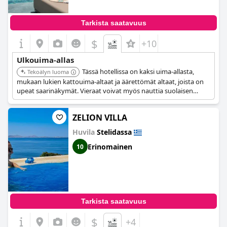
Tarkista saatavuus
$
+10
Ulkouima-allas
Tässä hotellissa on kaksi uima-allasta,
Tekoälyn luoma
mukaan lukien kattouima-altaat ja äärettömät altaat, joista on
upeat saarinäkymät. Vieraat voivat myös nauttia suolaisen
veden altaasta ja allasbaarista.
ZELION VILLA
Huvila
Stelidassa
Erinomainen
10
Tarkista saatavuus
$
+4