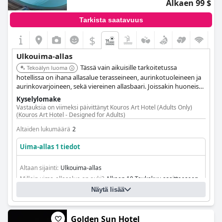
Alkaen 99 $
Tarkista saatavuus
$
Ulkouima-allas
Tässä vain aikuisille tarkoitetussa
Tekoälyn luoma
hotellissa on ihana allasalue terasseineen, aurinkotuoleineen ja
aurinkovarjoineen, sekä viereinen allasbaari. Joissakin huoneissa
ja sviiteissä on ulkokylpylä vesihieronnalla.
Kyselylomake
Vastauksia on viimeksi päivittänyt Kouros Art Hotel (Adults Only)
(Kouros Art Hotel - Designed for Adults)
Altaiden lukumäärä
2
Uima-allas 1 tiedot
Altaan sijainti:
Ulkouima-allas
Milloin uima-allasalue on auki?
Alkaen 10 Toukokuu osoitteeseen
31 Syyskuu
Näytä lisää
Golden Sun Hotel