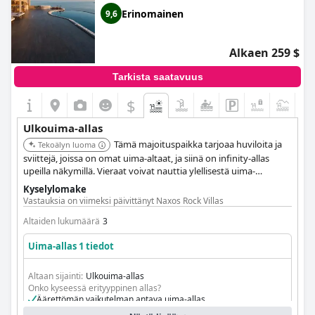
Erinomainen
9,6
Alkaen 259 $
Tarkista saatavuus
$
+4
Ulkouima-allas
Tämä majoituspaikka tarjoaa huviloita ja
Tekoälyn luoma
sviittejä, joissa on omat uima-altaat, ja siinä on infinity-allas
upeilla näkymillä. Vieraat voivat nauttia ylellisestä uima-
allaskokemuksesta.
Kyselylomake
Vastauksia on viimeksi päivittänyt Naxos Rock Villas
Altaiden lukumäärä
3
Uima-allas 1 tiedot
Altaan sijainti:
Ulkouima-allas
Onko kyseessä erityyppinen allas?
Äärettömän vaikutelman antava uima-allas