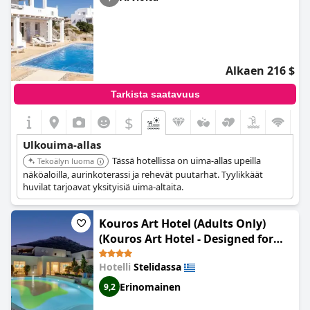
Alkaen 216 $
Tarkista saatavuus
$
Ulkouima-allas
Tässä hotellissa on uima-allas upeilla
Tekoälyn luoma
näköaloilla, aurinkoterassi ja rehevät puutarhat. Tyylikkäät
huvilat tarjoavat yksityisiä uima-altaita.
Kouros Art Hotel (Adults Only)
(Kouros Art Hotel - Designed for
Adults)
Hotelli
Stelidassa
Erinomainen
9,2