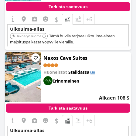
Tarkista saatavuus
$
+6
Ulkouima-allas
Tämä huvila tarjoaa ulkouima-altaan
Tekoälyn luoma
majoituspaikassa yöpyville vieraille.
Naxos Cave Suites
Huoneistot
Stelidassa
Erinomainen
9,8
Alkaen 108 $
Tarkista saatavuus
$
+6
Ulkouima-allas