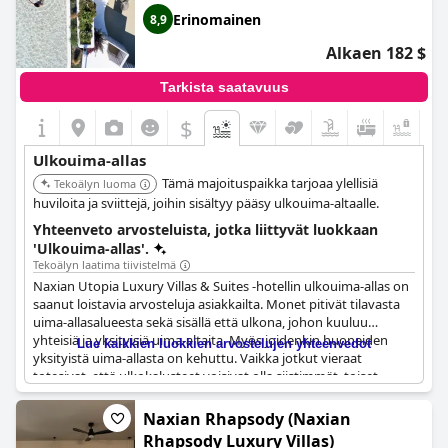
Erinomainen
8,9
Alkaen 182 $
Tarkista saatavuus
$
+5
Ulkouima-allas
Tämä majoituspaikka tarjoaa ylellisiä
Tekoälyn luoma
huviloita ja sviittejä, joihin sisältyy pääsy ulkouima-altaalle.
Yhteenveto arvosteluista, jotka liittyvät luokkaan
'Ulkouima-allas'.
Tekoälyn laatima tiivistelmä
Naxian Utopia Luxury Villas & Suites -hotellin ulkouima-allas on
saanut loistavia arvosteluja asiakkailta. Monet pitivät tilavasta
uima-allasalueesta sekä sisällä että ulkona, johon kuuluu
yhteisiä ja yksityisiä uima-altaita. Myös joidenkin huoneiden
Lue kaikkien luokkien arvostelujen yhteenvedot
yksityistä uima-allasta on kehuttu. Vaikka jotkut vieraat
totesivat, että ulkokalusteet voisivat olla siistimmät, toiset
pitivät terassia ja puutarhaa uima-altaineen erittäin
miellyttävinä. Itse huoneita on kuvailtu hyvin varustetuiksi ja
Naxian Rhapsody (Naxian
kauniisti suunnitelluiksi, ja joissakin huoneissa on oma uima-
Rhapsody Luxury Villas)