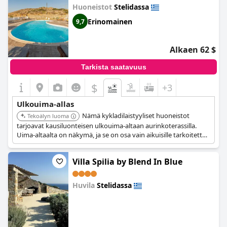
Huoneistot
Stelidassa
Erinomainen
9,7
Alkaen 62 $
Tarkista saatavuus
$
+3
Ulkouima-allas
Nämä kykladilaistyyliset huoneistot
Tekoälyn luoma
tarjoavat kausiluonteisen ulkouima-altaan aurinkoterassilla.
Uima-altaalta on näkymä, ja se on osa vain aikuisille tarkoitettua
majoitusvaihtoehtoa.
Villa Spilia by Blend In Blue
Huvila
Stelidassa
0.0