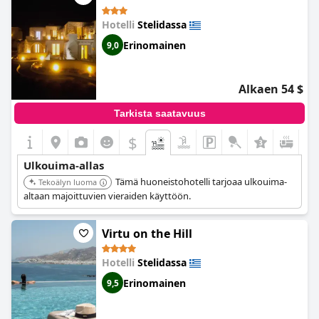
Hotelli
Stelidassa
Erinomainen
9,0
Alkaen 54 $
Tarkista saatavuus
$
Ulkouima-allas
Tämä huoneistohotelli tarjoaa ulkouima-
Tekoälyn luoma
altaan majoittuvien vieraiden käyttöön.
Virtu on the Hill
Hotelli
Stelidassa
Erinomainen
9,5