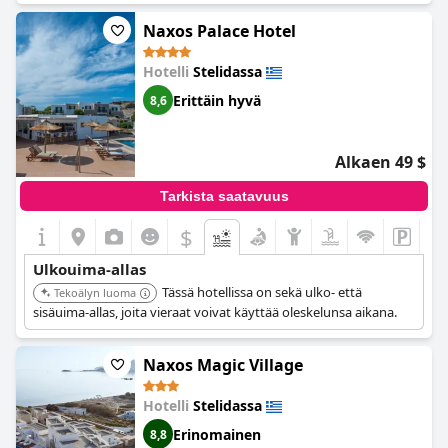
Naxos Palace Hotel
Hotelli
Stelidassa
Erittäin hyvä
8,6
Alkaen 49 $
Tarkista saatavuus
$
Ulkouima-allas
Tässä hotellissa on sekä ulko- että
Tekoälyn luoma
sisäuima-allas, joita vieraat voivat käyttää oleskelunsa aikana.
Naxos Magic Village
Hotelli
Stelidassa
Erinomainen
8,8