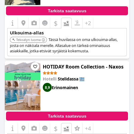
Tarkista saatavuus
$
+2
Ulkouima-allas
Tässä huvilassa on oma ulkouima-allas,
Tekoälyn luoma
josta on näköala merelle. Allasalue on tärkeä ominaisuus
asiakkaille, jotka etsivät syrjäistä kokemusta.
HOTIDAY Room Collection - Naxos
Hotelli
Stelidassa
Erinomainen
8,9
Tarkista saatavuus
$
+4