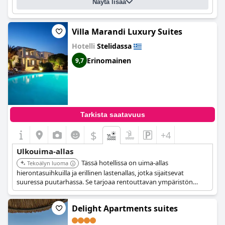
Näytä lisää
Villa Marandi Luxury Suites
Hotelli
Stelidassa
Erinomainen
9,7
Tarkista saatavuus
$
+4
Ulkouima-allas
Tässä hotellissa on uima-allas
Tekoälyn luoma
hierontasuihkuilla ja erillinen lastenallas, jotka sijaitsevat
suuressa puutarhassa. Se tarjoaa rentouttavan ympäristön
perheille ja yksilöille.
Delight Apartments suites