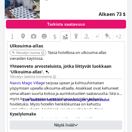
Alkaen 73 $
Tarkista saatavuus
$
+2
Ulkouima-allas
Tässä hotellissa on ulkouima-allas
Tekoälyn luoma
vieraiden käytössä.
Yhteenveto arvosteluista, jotka liittyvät luokkaan
'Ulkouima-allas'.
Tekoälyn laatima tiivistelmä
Naxos Magic Village
tarjoaa upean ja kohtuuhintaisen
yöpymisen upealla ulkouima-altaalla. Asiakkaat ovat kehuneet
uima-altaan suurta kokoa ja aurinkotuolien saatavuutta. Sitä on
myös kuvailtu useissa arvosteluissa kauniiksi ja hyvin
Lue kaikkien luokkien arvostelujen yhteenvedot
hoidetuksi. Myös hotellin henkilökuntaa on kehuttu
ystävällisyydestä. Asiakkaat voivat nauttia herkullisen
Kyselylomake
aamiaisen, vaikka ulkona ei ole mahdollisuutta ruokailla. Jotkut
Vastauksia on viimeksi päivittänyt Naxos Magic Village
vieraat ovat maininneet, että uima-allas sulkeutuu aikaisin illalla,
ja muutamat ovat todenneet, että uima-altaan vesi voi jättää
Näytä lisää
Altaan sijainti:
Ulkouima-allas
vihreitä tahroja uimapukuihin. Kaiken kaikkiaan uima-allas on