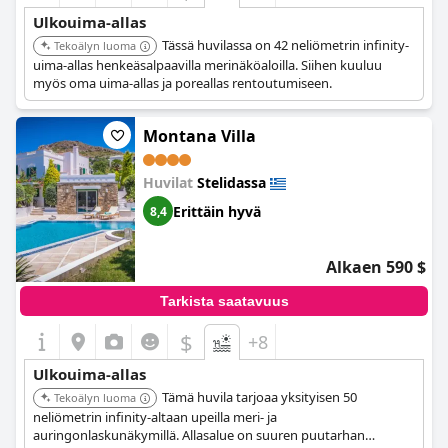
Ulkouima-allas
Tässä huvilassa on 42 neliömetrin infinity-
Tekoälyn luoma
uima-allas henkeäsalpaavilla merinäköaloilla. Siihen kuuluu
myös oma uima-allas ja poreallas rentoutumiseen.
Montana Villa
Huvilat
Stelidassa
Erittäin hyvä
8,4
Alkaen 590 $
Tarkista saatavuus
$
+8
Ulkouima-allas
Tämä huvila tarjoaa yksityisen 50
Tekoälyn luoma
neliömetrin infinity-altaan upeilla meri- ja
auringonlaskunäkymillä. Allasalue on suuren puutarhan