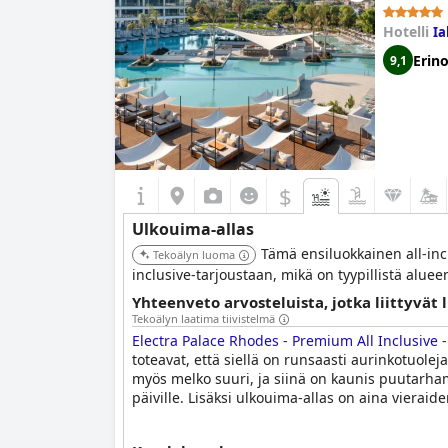
Hotelli
Ia
Erin
9,1
$
Ulkouima-allas
Tämä ensiluokkainen all-incl
Tekoälyn luoma
inclusive-tarjoustaan, mikä on tyypillistä aluee
Yhteenveto arvosteluista, jotka liittyvät 
Tekoälyn laatima tiivistelmä
Electra Palace Rhodes - Premium All Inclusive
-
toteavat, että siellä on runsaasti aurinkotuoleja 
myös melko suuri, ja siinä on kaunis puutarhamil
päiville. Lisäksi ulkouima-allas on aina vieraide