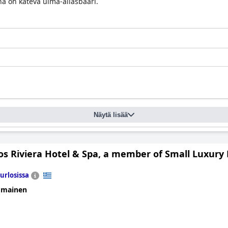
iinä on kätevä uima-allasbaari.
Näytä lisää
s Riviera Hotel & Spa, a member of Small Luxury 
urlosissa
omainen