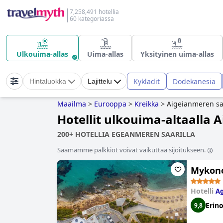
7,258,491 hotellia
60 kategoriassa
Ulkouima-allas
Uima-allas
Yksityinen uima-allas
Kykladit
Dodekanesia
Hintaluokka
Lajittelu
Maailma
>
Eurooppa
>
Kreikka
>
Aigeianmeren sa
Hotellit ulkouima-altaalla 
200+ HOTELLIA EGEANMEREN SAARILLA
Saamamme palkkiot voivat vaikuttaa sijoitukseen.
Mykono
Hotelli
Ag
Erin
9,8