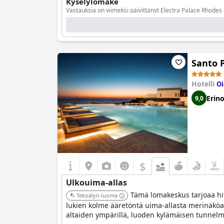
Kyselylomake
Vastauksia on viimeksi päivittänyt Electra Palace Rhodes 
Altaiden lukumäärä
3
Uima-allas 1 tiedot
Santo P
Altaan sijainti:
Ulkouima-allas
2
Altaan pinta-alan koko:
1100 m
Hotelli
Oi
Erin
9,0
$
Ulkouima-allas
Tämä lomakeskus tarjoaa hit
Tekoälyn luoma
lukien kolme ääretöntä uima-allasta merinäköalal
altaiden ympärillä, luoden kylämäisen tunnel