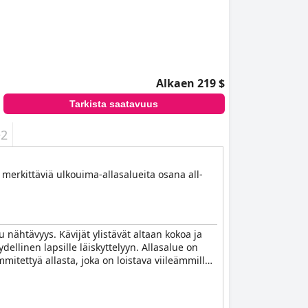
Alkaen 219 $
Tarkista saatavuus
+2
n merkittäviä ulkouima-allasalueita osana all-
 nähtävyys. Kävijät ylistävät altaan kokoa ja
ydellinen lapsille läiskyttelyyn. Allasalue on
mitettyä allasta, joka on loistava viileämmille