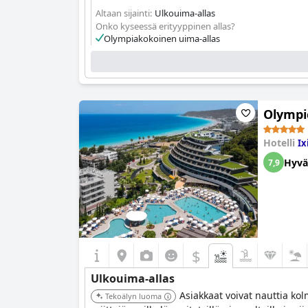
Altaan sijainti:
Ulkouima-allas
Onko kyseessä erityyppinen allas?
Olympiakokoinen uima-allas
Olympi
Hotelli
Ix
Hyvä
7,9
$
Ulkouima-allas
Asiakkaat voivat nauttia kol
Tekoälyn luoma