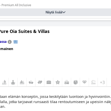
- Premium All Inclusive
Näytä lisää
ure Oia Suites & Villas
assa
omainen
+3
aan elämän konseptin, jossa keskitytään luontoon ja hyvinvointiin
la, jotka tarjoavat runsaasti tilaa rentoutumiseen ja upeisiin näkymi
man.