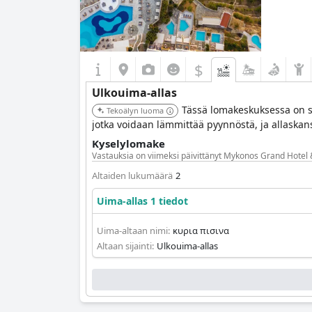
$
Ulkouima-allas
Tässä lomakeskuksessa on suu
Tekoälyn luoma
jotka voidaan lämmittää pyynnöstä, ja allaskans
Kyselylomake
Vastauksia on viimeksi päivittänyt Mykonos Grand Hotel 
Altaiden lukumäärä
2
Uima-allas 1 tiedot
Uima-altaan nimi:
κυρια πισινα
Altaan sijainti:
Ulkouima-allas