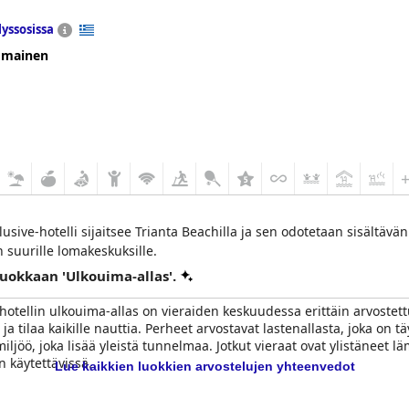
lyssosissa
omainen
usive-hotelli sijaitsee Trianta Beachilla ja sen odotetaan sisältävä
n suurille lomakeskuksille.
luokkaan 'Ulkouima-allas'.
hotellin ulkouima-allas on vieraiden keskuudessa erittäin arvostettu
ja tilaa kaikille nauttia. Perheet arvostavat lastenallasta, joka on tä
jöö, joka lisää yleistä tunnelmaa. Jotkut vieraat ovat ylistäneet läm
n käytettävissä.
Lue kaikkien luokkien arvostelujen yhteenvedot