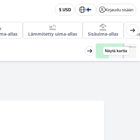
Kirjaudu sisään
$ USD
ima-allas
Lämmitetty uima-allas
Sisäuima-allas
Uima-
Näytä kartta