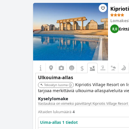
Kipriot
Lomakes
Eritt
8,0
$
Ulkouima-allas
Kipriotis Village Resort on l
Tekoälyn luoma
tarjoaa merkittäviä ulkouima-allaspalveluita vie
Kyselylomake
Vastauksia on viimeksi päivittänyt Kipriotis Village Resort 
Altaiden lukumäärä
4
Uima-allas 1 tiedot