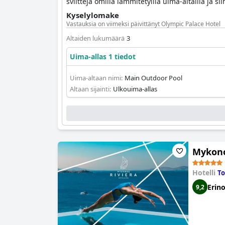
sviittejä omilla lämmitetyillä uima-altailla ja s
Kyselylomake
Vastauksia on viimeksi päivittänyt Olympic Palace Hotel
Altaiden lukumäärä
3
Uima-allas 1 tiedot
Uima-altaan nimi:
Main Outdoor Pool
Altaan sijainti:
Ulkouima-allas
Mykono
Hotelli
To
Erin
9,2