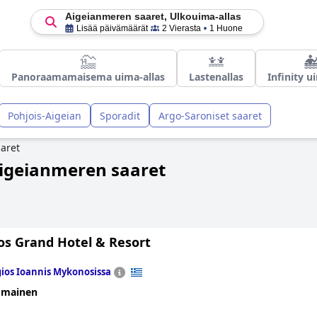
Aigeianmeren saaret, Ulkouima-allas
Lisää päivämäärät
2 Vierasta
1 Huone
Panoraamamaisema uima-allas
Lastenallas
Infinity u
Pohjois-Aigeian
Sporadit
Argo-Saroniset saaret
aret
Aigeianmeren saaret
s Grand Hotel & Resort
ios Ioannis Mykonosissa
omainen