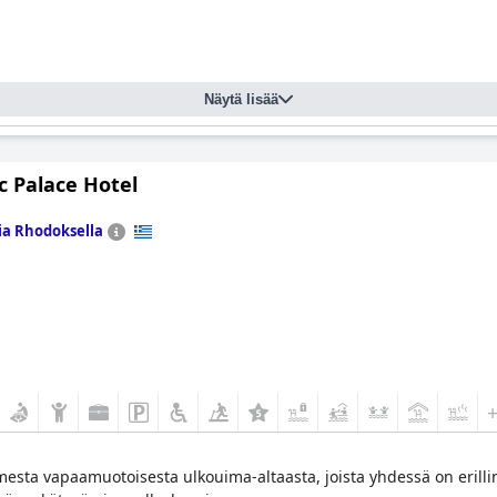
Näytä lisää
c Palace Hotel
ia Rhodoksella
mesta vapaamuotoisesta ulkouima-altaasta, joista yhdessä on erillinen