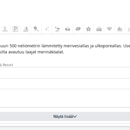
ri 500 neliömetrin lämmitetty merivesiallas ja ulkoporeallas. Useat sv
ilta avautuu laajat merinäköalat.
& Resort
Näytä lisää