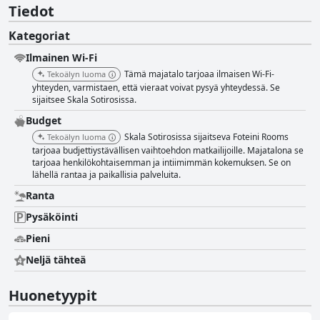
Tiedot
Kategoriat
Ilmainen Wi-Fi
Tämä majatalo tarjoaa ilmaisen Wi-Fi-
Tekoälyn luoma
yhteyden, varmistaen, että vieraat voivat pysyä yhteydessä. Se
sijaitsee Skala Sotirosissa.
Budget
Skala Sotirosissa sijaitseva Foteini Rooms
Tekoälyn luoma
tarjoaa budjettiystävällisen vaihtoehdon matkailijoille. Majatalona se
tarjoaa henkilökohtaisemman ja intiimimmän kokemuksen. Se on
lähellä rantaa ja paikallisia palveluita.
Ranta
Pysäköinti
Pieni
Neljä tähteä
Huonetyypit