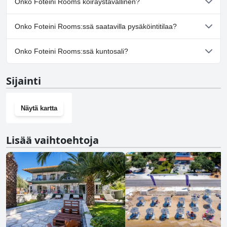
Onko Foteini Rooms koiraystävällinen?
Ei, Foteini Rooms ei salli koiria.
Onko Foteini Rooms:ssä saatavilla pysäköintitilaa?
Kyllä, Foteini Rooms tarjoaa pysäköintimahdollisuuden.
Onko Foteini Rooms:ssä kuntosali?
Ei, Foteini Rooms ei ole kuntosalia.
Sijainti
Näytä kartta
Lisää vaihtoehtoja