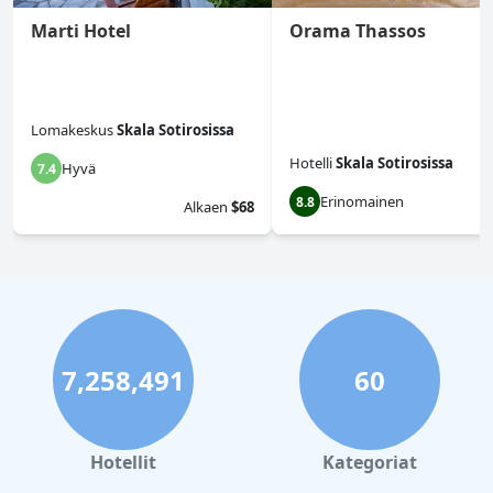
Marti Hotel
Orama Thassos
Lomakeskus
Skala Sotirosissa
Hotelli
Skala Sotirosissa
Hyvä
7.4
Erinomainen
8.8
Alkaen
$68
7,258,491
60
Hotellit
Kategoriat