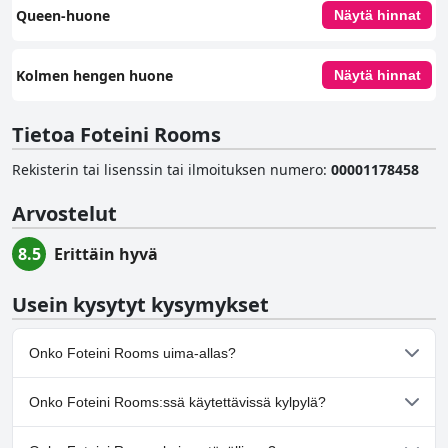
Queen-huone
Näytä hinnat
Kolmen hengen huone
Näytä hinnat
Tietoa Foteini Rooms
Rekisterin tai lisenssin tai ilmoituksen numero
:
00001178458
Arvostelut
8.5
Erittäin hyvä
Usein kysytyt kysymykset
Onko Foteini Rooms uima-allas?
Ei, Foteini Rooms ei ole uima-allasta.
Onko Foteini Rooms:ssä käytettävissä kylpylä?
Ei, Foteini Rooms ei tarjoa kylpylää.