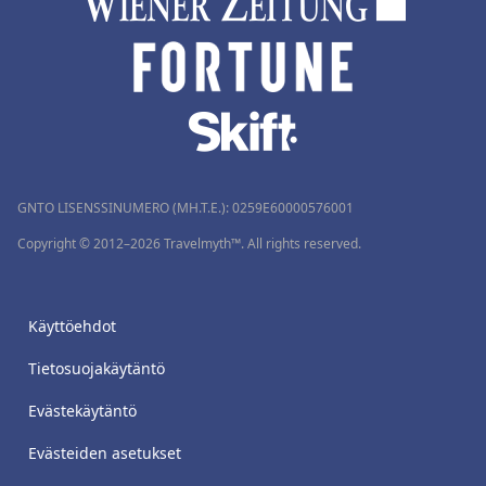
GNTO LISENSSINUMERO (MH.T.E.): 0259Ε60000576001
Copyright © 2012–2026 Travelmyth™. All rights reserved.
Käyttöehdot
Tietosuojakäytäntö
Evästekäytäntö
Evästeiden asetukset