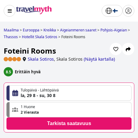
Maailma
>
Eurooppa
>
Kreikka
>
Aigeianmeren saaret
>
Pohjois-Aigeian
>
Thassos
>
Hotellit Skala Sotiros
>
Foteini Rooms
Foteini Rooms
Skala Sotiros
,
Skala Sotiros
(
Näytä kartalla
)
Erittäin hyvä
8.5
Tulopäivä - Lähtöpäivä
la, 29 8 - su, 30 8
1 Huone
2 Vierasta
Tarkista saatavuus