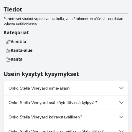
Tiedot
Perinteiset studiot sijaitsevat kalliolla, vain 2 kilometrin päässä Lourdatan
kylästä Kefaloniassa.
Kategoriat
Viinitila
Ranta-alue
Ranta
Usein kysytyt kysymykset
Onko Stella Vineyard uima-allas?
Ei, Stella Vineyard ei ole uima-allasta.
Onko Stella Vineyard:ssä käytettävissä kylpylä?
Ei, Stella Vineyard ei tarjoa kylpylää.
Onko Stella Vineyard koiraystävällinen?
Ei, Stella Vineyard ei salli koiria.
Onko Stella Vineyard:ssä saatavilla pysäköintitilaa?