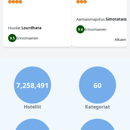
Aamiaismajoitus
Simotatassa
Huvilat
Lourdhata
Erinomainen
9.6
Erinomainen
9.5
Alkaen
$
7,258,491
60
Hotellit
Kategoriat