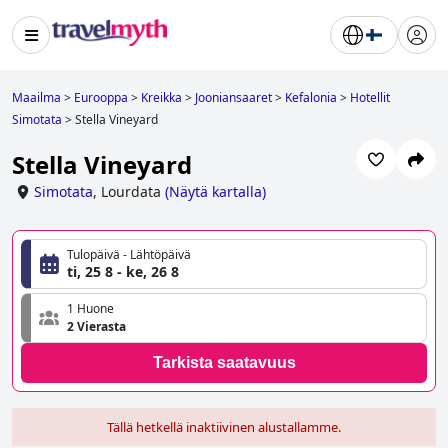
Maailma
>
Eurooppa
>
Kreikka
>
Jooniansaaret
>
Kefalonia
>
Hotellit
Simotata
>
Stella Vineyard
Stella Vineyard
Simotata
,
Lourdata
(
Näytä kartalla
)
Tulopäivä - Lähtöpäivä
ti, 25 8 - ke, 26 8
1 Huone
2 Vierasta
Tarkista saatavuus
Tällä hetkellä inaktiivinen alustallamme.