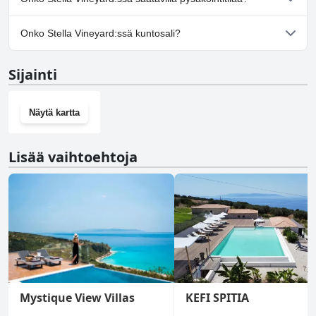
Ei, Stella Vineyard ei tarjoa pysäköintimahdollisuutta.
Onko Stella Vineyard:ssä kuntosali?
Ei, Stella Vineyard ei ole kuntosalia.
Sijainti
Näytä kartta
Lisää vaihtoehtoja
Mystique View Villas
KEFI SPITIA