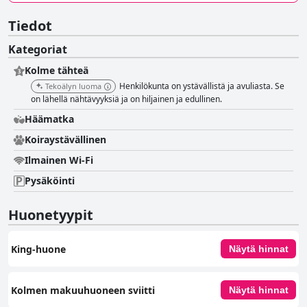
Tiedot
Kategoriat
Kolme tähteä
Henkilökunta on ystävällistä ja avuliasta. Se
Tekoälyn luoma
on lähellä nähtävyyksiä ja on hiljainen ja edullinen.
Häämatka
Koiraystävällinen
Ilmainen Wi-Fi
Pysäköinti
Huonetyypit
King-huone
Näytä hinnat
Kolmen makuuhuoneen sviitti
Näytä hinnat