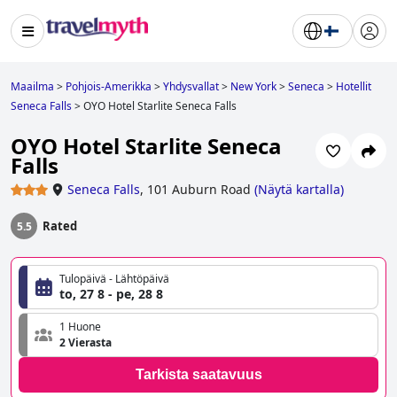
Maailma
>
Pohjois-Amerikka
>
Yhdysvallat
>
New York
>
Seneca
>
Hotellit
Seneca Falls
>
OYO Hotel Starlite Seneca Falls
OYO Hotel Starlite Seneca
Falls
Seneca Falls
,
101 Auburn Road
(
Näytä kartalla
)
Rated
5.5
Tulopäivä - Lähtöpäivä
to, 27 8 - pe, 28 8
1 Huone
2 Vierasta
Tarkista saatavuus