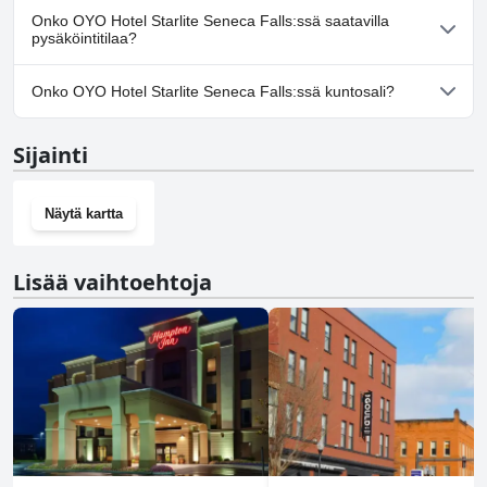
Kyllä, OYO Hotel Starlite Seneca Falls toivottaa koirat
Onko OYO Hotel Starlite Seneca Falls:ssä saatavilla
tervetulleiksi.
pysäköintitilaa?
Kyllä, OYO Hotel Starlite Seneca Falls tarjoaa
Onko OYO Hotel Starlite Seneca Falls:ssä kuntosali?
pysäköintimahdollisuuden.
Ei, OYO Hotel Starlite Seneca Falls ei ole kuntosalia.
Sijainti
Näytä kartta
Lisää vaihtoehtoja