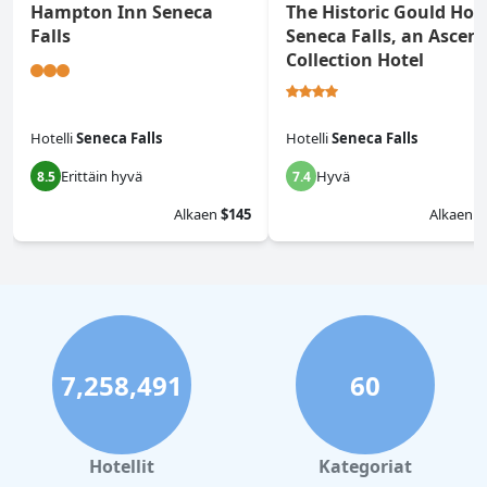
Hampton Inn Seneca
The Historic Gould Hot
Falls
Seneca Falls, an Ascen
Collection Hotel
Hotelli
Seneca Falls
Hotelli
Seneca Falls
Erittäin hyvä
Hyvä
8.5
7.4
Alkaen
$145
Alkaen
$
7,258,491
60
Hotellit
Kategoriat