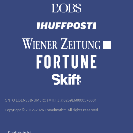
GNTO LISENSSINUMERO (MH.T.E.): 0259Ε60000576001
Copyright © 2012–2026 Travelmyth™. All rights reserved.
Käyttöehdot