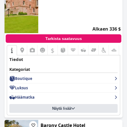
Alkaen 336 $
Tarkista saatavuus
$
Tiedot
Kategoriat
Boutique
Luksus
Häämatka
Näytä lisää
Barony Castle Hotel