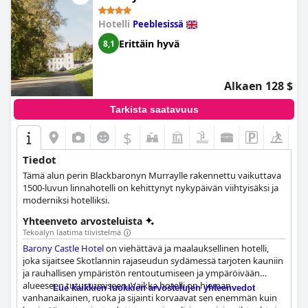
Hotelli
Peeblesissä
Erittäin hyvä
8,1
Alkaen 128 $
Tarkista saatavuus
$
Tiedot
Tämä alun perin Blackbaronyn Murraylle rakennettu vaikuttava
1500-luvun linnahotelli on kehittynyt nykypäivän viihtyisäksi ja
moderniksi hotelliksi.
Yhteenveto arvosteluista
Tekoälyn laatima tiivistelmä
Barony Castle Hotel
on viehättävä ja maalauksellinen hotelli,
joka sijaitsee Skotlannin rajaseudun sydämessä tarjoten kauniin
ja rauhallisen ympäristön rentoutumiseen ja ympäröivään
alueeseen tutustumiseen. Vaikka hotelli on hieman
Lue kaikkien luokkien arvostelujen yhteenvedot
vanhanaikainen, ruoka ja sijainti korvaavat sen enemmän kuin