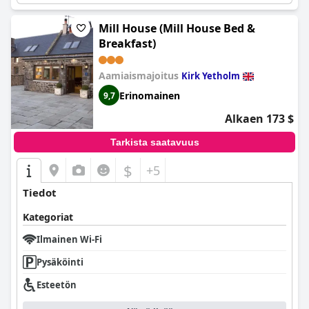
Mill House (Mill House Bed &
Breakfast)
Aamiaismajoitus
Kirk Yetholm
Erinomainen
9,7
Alkaen 173 $
Tarkista saatavuus
$
+5
Tiedot
Kategoriat
Ilmainen Wi-Fi
Pysäköinti
Esteetön