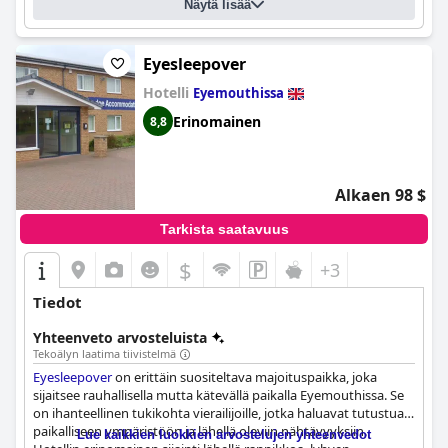
Näytä lisää
Eyesleepover
Hotelli
Eyemouthissa
Erinomainen
8,8
Alkaen 98 $
Tarkista saatavuus
$
+3
Tiedot
Yhteenveto arvosteluista
Tekoälyn laatima tiivistelmä
Eyesleepover
on erittäin suositeltava majoituspaikka, joka
sijaitsee rauhallisella mutta kätevällä paikalla Eyemouthissa. Se
on ihanteellinen tukikohta vierailijoille, jotka haluavat tutustua
paikalliseen ympäristöön ja lähellä oleviin nähtävyyksiin.
Lue kaikkien luokkien arvostelujen yhteenvedot