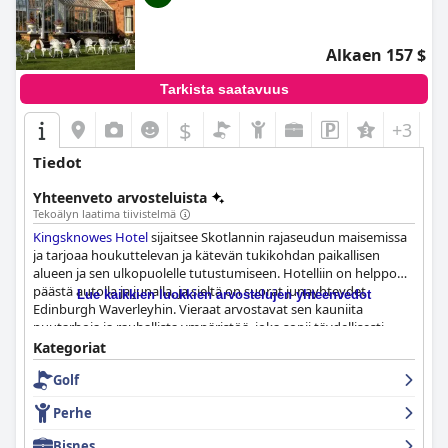
Alkaen 157 $
Tarkista saatavuus
$
+3
Tiedot
Yhteenveto arvosteluista
Tekoälyn laatima tiivistelmä
Kingsknowes Hotel
sijaitsee Skotlannin rajaseudun maisemissa
ja tarjoaa houkuttelevan ja kätevän tukikohdan paikallisen
alueen ja sen ulkopuolelle tutustumiseen. Hotelliin on helppo
päästä autolla ja junalla, ja sieltä on suorat junayhteydet
Lue kaikkien luokkien arvostelujen yhteenvedot
Edinburgh Waverleyhin. Vieraat arvostavat sen kauniita
puutarhoja ja rauhallista ympäristöä, joka sopii täydellisesti
rentoutumiseen, maisemakävelyihin ja nähtävyyksien
Kategoriat
katseluun, erityisesti Abbotsford Housen ja Tweedjoen lähellä.
Golf
Rakennuksen historiallinen viehätys yhdistettynä upeisiin
näkymiin tekee siitä erinomaisen valinnan sekä lyhyille että
Perhe
pidemmille loma-matkoille.
Bisnes