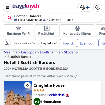
Scottish Borders
Lisää päivämäärät
2 Vierasta
1 Huone
Ilmainen Wi-Fi
Pysäköinti
Koiraystävällinen
Pie
Hawick
Eyemouth
K
Hintaluokka
Lajittelu
Maailma
>
Eurooppa
>
Iso-Britannia
>
Skotlanti
>
Scottish Borders
Hotellit Scottish Borders
200+ HOTELLIA SCOTTISH BORDERSISSA
Saamamme palkkiot voivat vaikuttaa sijoitukseen.
Cringletie House
Kartano
Peeblesissä
Erinomainen
9,4