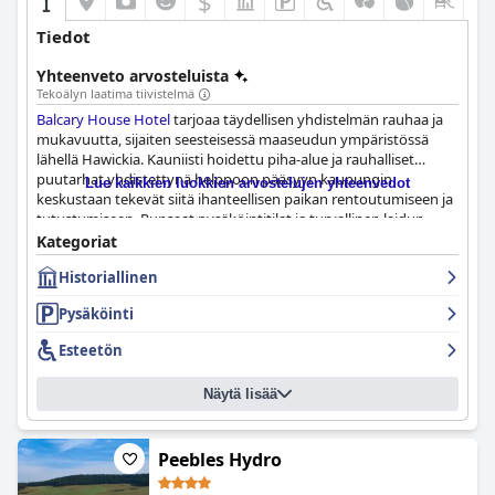
$
+5
Tiedot
Yhteenveto arvosteluista
Tekoälyn laatima tiivistelmä
Balcary House Hotel
tarjoaa täydellisen yhdistelmän rauhaa ja
mukavuutta, sijaiten seesteisessä maaseudun ympäristössä
lähellä Hawickia. Kauniisti hoidettu piha-alue ja rauhalliset
puutarhat yhdistettynä helppoon pääsyyn kaupungin
Lue kaikkien luokkien arvostelujen yhteenvedot
keskustaan tekevät siitä ihanteellisen paikan rentoutumiseen ja
tutustumiseen. Runsaat pysäköintitilat ja turvallinen laidun
eläimille lisäävät entisestään tämän paikan mukavuutta ja
Kategoriat
viehätystä.
Historiallinen
Aamiaiskokemus hotellissa on erittäin kehuttu, ja se sisältää
Pysäköinti
erilaisia herkullisia, tuoreita vaihtoehtoja, kuten täyden
skotlantilaisen aamiaisen ja silliä, joita tarjoilee ystävällinen ja
Esteetön
avulias henkilökunta. Joistakin pienistä kritiikeistä huolimatta
yleinen yksimielisyys on, että aamiainen on yksi vierailun
Näytä lisää
kohokohdista. Illallisvaihtoehdot rajoittuvat kuitenkin
baaripurtaviin, mikä saa monet vieraat lähtemään kaupunkiin
etsimään kattavampaa ateriakokonaisuutta.
Peebles Hydro
Balcary House -hotellin huoneet ovat tilavia, moitteettoman