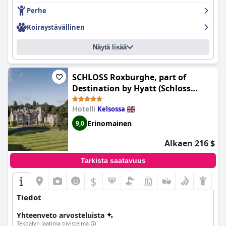
Perhe
Koiraystävällinen
Näytä lisää
SCHLOSS Roxburghe, part of
Destination by Hyatt (Schloss
Roxburghe Golf Resort, part of
Hotelli
Kelsossa
Destination by Hyatt)
Erinomainen
9,0
Alkaen 216 $
Tarkista saatavuus
$
Tiedot
Yhteenveto arvosteluista
Tekoälyn laatima tiivistelmä