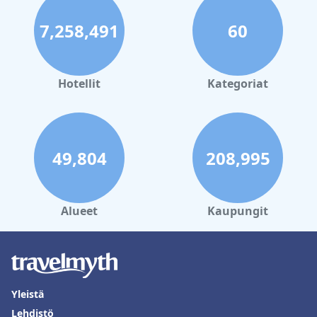
vuodevaatteiden, kuten tyynyjen, mahdolliset päivitystarpeet
huomataan, nämä ovat pieniä haittoja ylivoimaisen positiivisen
7,258,491
60
palautteen rinnalla. Hotellin sitoutuminen asiakaspalveluun ja
rauhallinen, puhdas ympäristö edistävät merkittävästi sen
myönteistä mainetta.
Kaiken kaikkiaan
Eyesleepover
on erinomainen tarjoamalla
Hotellit
Kategoriat
erinomaista vastinetta rahalle strategisen sijaintinsa, modernien
tilojensa, moitteettoman puhtautensa ja poikkeuksellisen
palvelunsa ansiosta, mikä tekee siitä suositun valinnan
matkailijoille, jotka etsivät vaivatonta ja mukavaa oleskelua
Eyemouthissa.
49,804
208,995
Alueet
Kaupungit
Yleistä
Lehdistö