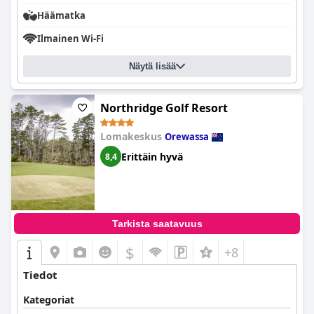
Häämatka
Ilmainen Wi-Fi
Näytä lisää
Northridge Golf Resort
Lomakeskus
Orewassa
Erittäin hyvä
8,4
Tarkista saatavuus
$
+8
Tiedot
Kategoriat