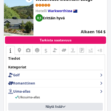
Hotelli
Warkworthissa
Erittäin hyvä
8,5
Alkaen 164 $
Tarkista saatavuus
$
+8
Tiedot
Kategoriat
Golf
Romanttinen
Uima-allas
Ulkouima-allas
Näytä lisää