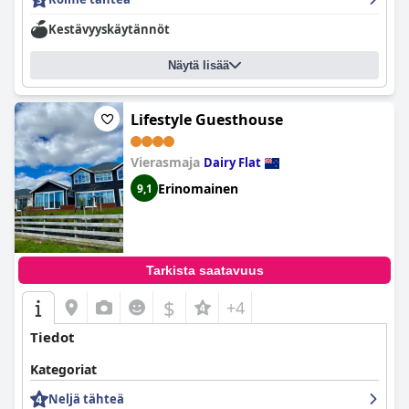
Kestävyyskäytännöt
Näytä lisää
Lifestyle Guesthouse
Vierasmaja
Dairy Flat
Erinomainen
9,1
Tarkista saatavuus
$
+4
Tiedot
Kategoriat
Neljä tähteä