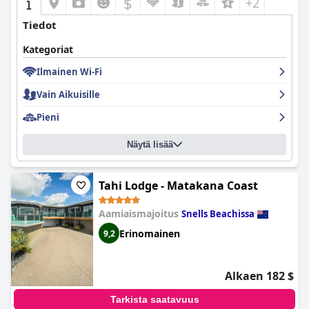
$
+2
Tiedot
Kategoriat
Ilmainen Wi-Fi
Vain Aikuisille
Pieni
Näytä lisää
Tahi Lodge - Matakana Coast
Aamiaismajoitus
Snells Beachissa
Erinomainen
9,2
Alkaen 182 $
Tarkista saatavuus