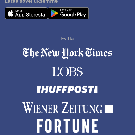
Lataa sovelluksemme
Esillä