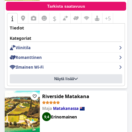
Tarkista saatavuus
$
+5
Tiedot
Kategoriat
Viinitila
Romanttinen
Ilmainen Wi-Fi
Näytä lisää
Riverside Matakana
Maja
Matakanassa
Erinomainen
9,4