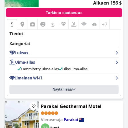
Alkaen 156 $
Tarkista saatavuus
$
+7
Tiedot
Kategoriat
Luksus
Uima-allas
Lämmitetty uima-allas
Ulkouima-allas
Ilmainen Wi-Fi
Näytä lisää
Parakai Geothermal Motel
Vierasmaja
Parakai
Hyvä
7,3