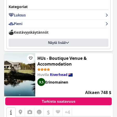
Kategoriat
Luksus
Pieni
Kestävyyskäytännöt
Näytä lisää
HUs - Boutique Venue &
Accommodation
Huvila
Riverhead
Erinomainen
9,5
Alkaen 748 $
Tarkista saatavuus
$
+4