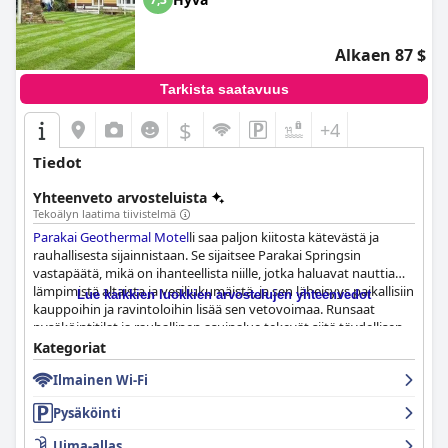
Alkaen 87 $
Tarkista saatavuus
$
+4
Tiedot
Yhteenveto arvosteluista
Tekoälyn laatima tiivistelmä
Parakai Geothermal Motel
li saa paljon kiitosta kätevästä ja
rauhallisesta sijainnistaan. Se sijaitsee Parakai Springsin
vastapäätä, mikä on ihanteellista niille, jotka haluavat nauttia
lämpimistä altaista ja vesiliukumäistä, ja sen läheisyys paikallisiin
Lue kaikkien luokkien arvostelujen yhteenvedot
kauppoihin ja ravintoloihin lisää sen vetovoimaa. Runsaat
pysäköintitilat ja rauhallinen asuinalue tekevät siitä täydellisen
sekä lyhyisiin että pitkiin oleskeluihin, erityisesti perheille.
Kategoriat
Helppo sisään- ja uloskirjautuminen, usein ilman kontaktia,
Ilmainen Wi-Fi
lisäävät yleistä mukavuutta.
Pysäköinti
Vieraat arvostavat siistejä ja tilavia huoneita, jotka ovat hyvin
pidettyjä ja varustettu olennaisilla mukavuuksilla. Huoneiden
Uima-allas