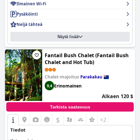
Ilmainen Wi-Fi
Pysäköinti
Neljä tähteä
Näytä lisää
Fantail Bush Chalet (Fantail Bush
Chalet and Hot Tub)
Chalet-majoitus
Parakakau
Erinomainen
9,4
Alkaen 120 $
Tarkista saatavuus
$
+2
Tiedot