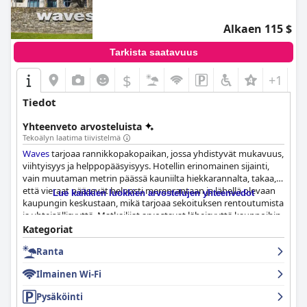
Alkaen 115 $
Tarkista saatavuus
$
+1
Tiedot
Yhteenveto arvosteluista
Tekoälyn laatima tiivistelmä
Waves
tarjoaa rannikkopakopaikan, jossa yhdistyvät mukavuus,
viihtyisyys ja helppopääsyisyys. Hotellin erinomainen sijainti,
vain muutaman metrin päässä kauniilta hiekkarannalta, takaa,
että vieraat pääsevät helposti merenrantaan ja lähellä olevaan
Lue kaikkien luokkien arvostelujen yhteenvedot
kaupungin keskustaan, mikä tarjoaa sekoituksen rentoutumista
ja yhteisöllisyyttä. Matkailijat arvostavat läheisyyttä kauppoihin,
kahviloihin ja ravintoloihin, joihin pääsee lyhyellä kävelyllä
Kategoriat
rantaa pitkin, mikä edistää yleisesti ottaen vaivatonta ja ihanaa
Ranta
oleskelua.
Ilmainen Wi-Fi
Waves
in majoitusta kehutaan sen tilavuudesta ja
mukavuudesta, ja monista huoneista on merinäköala, kutsuvat
Pysäköinti
patiot tai parvekkeet sekä mukavuudet, kuten keittiö ja