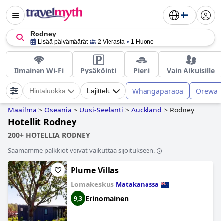
Rodney
Lisää päivämäärät
2 Vierasta
1 Huone
Ilmainen Wi-Fi
Pysäköinti
Pieni
Vain Aikuisille
Whangaparaoa
Orewa
Hintaluokka
Lajittelu
Maailma
>
Oseania
>
Uusi-Seelanti
>
Auckland
>
Rodney
Hotellit Rodney
200+ HOTELLIA RODNEY
Saamamme palkkiot voivat vaikuttaa sijoitukseen.
Plume Villas
Lomakeskus
Matakanassa
Erinomainen
9,3