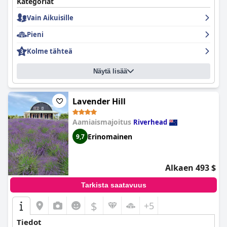
Kategoriat
Vain Aikuisille
Pieni
Kolme tähteä
Näytä lisää
Lavender Hill
Aamiaismajoitus
Riverhead
Erinomainen
9,7
Alkaen 493 $
Tarkista saatavuus
$
+5
Tiedot