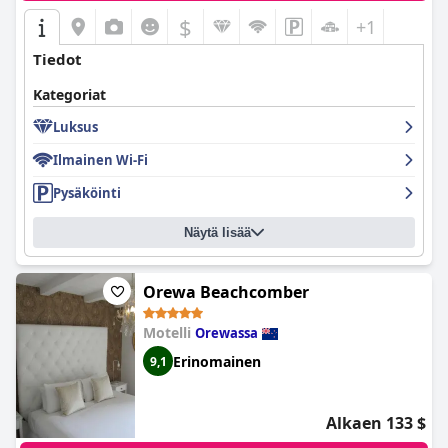
$
+1
Tiedot
Kategoriat
Luksus
Ilmainen Wi-Fi
Pysäköinti
Näytä lisää
Orewa Beachcomber
Motelli
Orewassa
Erinomainen
9,1
Alkaen 133 $