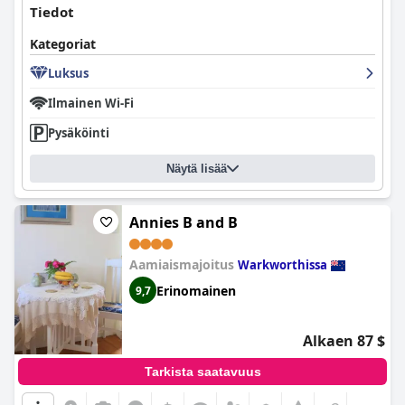
Tiedot
Kategoriat
Luksus
Ilmainen Wi-Fi
Pysäköinti
Näytä lisää
Annies B and B
Aamiaismajoitus
Warkworthissa
Erinomainen
9,7
Alkaen 87 $
Tarkista saatavuus