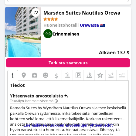
Marsden Suites Nautilus Orewa
Huoneistohotelli
Orewassa
Erinomainen
9,0
Alkaen 137 $
Tarkista saatavuus
$
+5
Tiedot
Yhteenveto arvosteluista
Tekoälyn laatima tiivistelmä
Ramada Suites by Wyndham Nautilus Orewa sijaitsee keskeisellä
paikalla Orewan sydämessä, mikä tekee siitä ihanteellisen
kohteen sekä loma- että liikematkailijoille. Korkean rakenteensa
ansiosta hotelli tarjoaa upeat näkymät merelle ja kaupunkiin
Lue kaikkien luokkien arvostelujen yhteenvedot
hyvin varustetuista huoneista. Vieraat arvostavat läheisyyttä
Orewan rannalle sekä läheisten kauppojen, kahviloiden ja