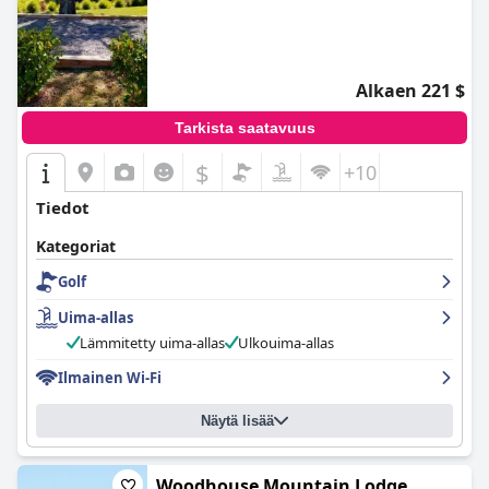
Alkaen 221 $
Tarkista saatavuus
$
+10
Tiedot
Kategoriat
Golf
Uima-allas
Lämmitetty uima-allas
Ulkouima-allas
Ilmainen Wi-Fi
Näytä lisää
Woodhouse Mountain Lodge