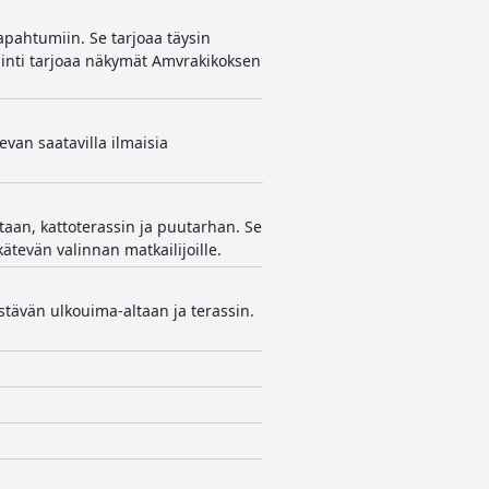
tapahtumiin. Se tarjoaa täysin
jainti tarjoaa näkymät Amvrakikoksen
van saatavilla ilmaisia
ltaan, kattoterassin ja puutarhan. Se
ätevän valinnan matkailijoille.
istävän ulkouima-altaan ja terassin.