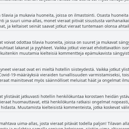
ruokavaihtoehtojen ollessa rajallisia, ja jotkut vieraat huomauttivat, 
lumahdollisuuksia, kuten pieni taverna naapurissa, joka tarjoaa her
 tilavia ja mukavia huoneita, joissa on ilmastointi. Osasta huoneit
ilökunta oli ystävällistä, baarissa oli jonkin verran valituksia melus
inti ja suuri uima-allas, monet vieraat pitivät sisustusta vanhanaik
, ja keltaiset seinät saavat jotkut vieraat tuntemaan olonsa ahtaik
aat huomauttivat vakavista ongelmista siivouksessa, kuten pölyisist
neet kaipaavat huoltoa ja kunnostusta. Jotkut vieraat kohtasivat my
t voivat odottaa tilavia huoneita, joissa on suuret ja mukavat säng
uitenkin ystävällistä ja kohteliasta, ja pysäköinti on kätevää. Kaike
puhtaat lakanat ja pyyhkeet. Vaikka jotkut vieraat ehdottavatkin iso
ona Royal -hotelli voi silti tarjota mukavan oleskelun tilavilla ja si
uitenkin muutamia kielteisiä kommentteja epämukavista sängyistä
yhuoneita. Hotellin vuodevaatteet on kuvattu pehmeiksi ja pyyhkeet e
eet vieraat ovat eri mieltä hotellin siisteydestä. Vaikka jotkut ylist
i Covid-19-määräyksiä vieraiden turvallisuuden varmistamiseksi, tois
raat mainitsevat myös säännölliset meluisat häät ja ongelmat ilmas
ista, yleisistä tiloista ja kylpyhuoneista sekä ongelmista huonepa
tilavista ja puhtaista huoneista, mukavista sängyistä ja ystävällises
t ylistävät jatkuvasti hotellin henkilökuntaa korostaen heidän ystäv
vää, että hotellilla on parantamisen varaa siivouksen ja huomioinni
 vieraat huomauttavat, että henkilökunta ratkaisi ongelmat nopeasti,
hidasta. Muutamista kielteisistä kommenteista, jotka koskevat väl
aanottovirkailijaa, huolimatta vieraat pitävät henkilökuntaa yleisest
na. Monet vieraat huomauttavat, että henkilökunta noudatti erityi
ahtava uima-allas, josta vieraat pitävät todella paljon! Tilavan all
arvostavat myös tilavia tiloja ja ihanaa allasaluetta, johon kuuluu suu
a ja pulahtaa samalla sopivan kokoiseen, siistiin uima-altaaseen.