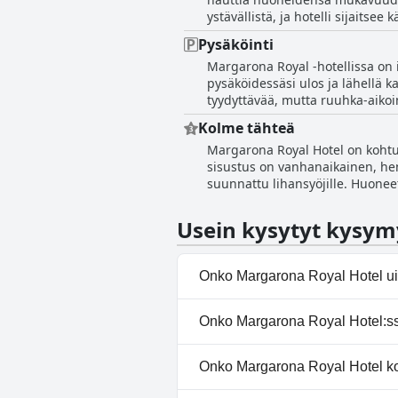
hieman kaupungin ulkopuolella, m
ystävällistä, ja hotelli sijaitsee 
lomaa. Kaiken kaikkiaan hotelli
vain positiivista sanottavaa. Lis
Pysäköinti
mutta aamiainen on kuulemma he
Margarona Royal -hotellissa on i
hotellissa.
pysäköidessäsi ulos ja lähellä k
tyydyttävää, mutta ruuhka-aikoi
henkilökunta on ystävällistä ja a
Kolme tähteä
Margarona Royal Hotel on kohtuu
sisustus on vanhanaikainen, henk
suunnattu lihansyöjille. Huoneet
sieltä on kauniit näkymät. Aamia
hotellilla on erittäin hyvä sijain
Usein kysytyt kysym
Onko Margarona Royal Hotel u
Kyllä, Margarona Royal Hotel:s
Onko Margarona Royal Hotel:ssä
Ulkouima-allas.
Ei, Margarona Royal Hotel ei ta
Onko Margarona Royal Hotel ko