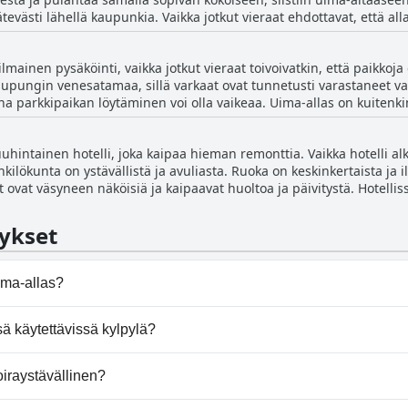
onet vieraat huomauttavat, että hotelli tarjoaa erinomaisen sijainni
kätevästi lähellä kaupunkia. Vaikka jotkut vieraat ehdottavat, että allas
n avulias ja ystävällinen henkilökunta on Margarona Royal -hotellin
äksi altaalla on runsaasti aurinkotuoleja ja istumapaikkoja. Ruoka al
rkullinen. Kaiken kaikkiaan uima-allas on olennainen osa rentou
lmainen pysäköinti, vaikka jotkut vieraat toivoivatkin, että paikko
aupungin venesatamaa, sillä varkaat ovat tunnetusti varastaneet van
na parkkipaikan löytäminen voi olla vaikeaa. Uima-allas on kuitenki
vuliasta.
hintainen hotelli, joka kaipaa hieman remonttia. Vaikka hotelli alk
ilökunta on ystävällistä ja avuliasta. Ruoka on keskinkertaista ja i
 ovat väsyneen näköisiä ja kaipaavat huoltoa ja päivitystä. Hotellis
inen ei ole vaihteleva tai houkutteleva. Vaikka vastaanotto- ja baar
ti ja se sopii budjettimatkailijoille. Kaiken kaikkiaan se on hyvä hotell
ykset
ima-allas?
sä on uima-allas/altaita, jotka kuuluvat yhteen tai useampa
 käytettävissä kylpylä?
rjoa kylpylää.
iraystävällinen?