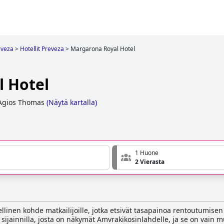
eveza
>
Hotellit Preveza
>
Margarona Royal Hotel
 Hotel
 Agios Thomas
(
Näytä kartalla
)
1 Huone
2 Vierasta
nen kohde matkailijoille, jotka etsivät tasapainoa rentoutumisen ja 
la sijainnilla, josta on näkymät Amvrakikosinlahdelle, ja se on va