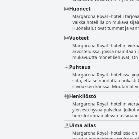
ravintolan ollessa suljettuna tai 
Huoneet
Onneksi lähellä oli muita ruokai
Margarona Royal -hotelli tarjoaa
kaikkiaan, vaikka ravintolan henk
Vaikka hotellilla on mukava sija
Huonekalut ovat tummat ja vanhat
sängyistä huolimatta jotkut vier
Vuoteet
Hotelli alkaa olla vanha, ja huo
Margarona Royal -hotellin vieraa
kylpyhuoneita. Henkilökunta on k
arvosteluissa, joissa mainitaan 
olekaan modernein hotelli, Margar
mukavuutta monet kehuvat. On k
huoneiden kokoa ja siistejä kylp
Puhtaus
Margarona Royal -hotellissa yöpyn
siitä, että se noudattaa tiukast
siivouksen kanssa. Muutamat vie
huomauttavat likaisista parvekke
Henkilöstö
kuitenkin ylistävät hotellia sen 
Margarona Royal -hotellin vieraa
mielipiteistä huolimatta on sel
yleisesti hyvää palvelua. Jotkut
henkilökunnan olevan toisinaan 
harvinaista epäystävällistä vast
Uima-allas
huomaavaisena ja vieraanvaraise
Margarona Royal -hotellissa on m
turvallisuusprotokollia. Vieraat 
nauttia huoneidensa mukavuudest