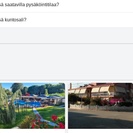
li koiria.
 saatavilla pysäköintitilaa?
tarjoaa pysäköintimahdollisuuden.
ä kuntosali?
le kuntosalia.