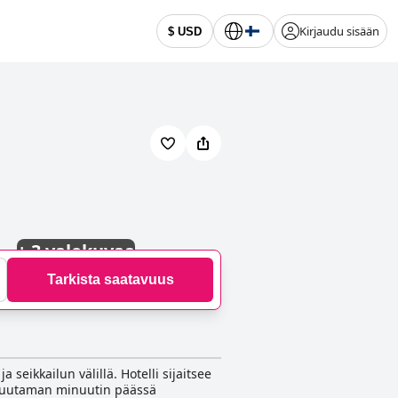
Kirjaudu sisään
$ USD
+
3 valokuvaa
Tarkista saatavuus
seikkailun välillä. Hotelli sijaitsee
in muutaman minuutin päässä