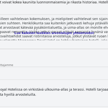
 voivat kokea kauniita luonnonmaisemia ja rikasta historiaa. Hotelli 
oavat vieraille rauhallisen ympäristön. Rentoutumisen lisäksi vieraa
uoasta, upeista rannoista ja ulkoilma-aktiviteeteista, kuten vaelluks
riallisiin nähtävyyksiin, merenrantakaupunkeihin tai saarille ja luo
lleen vaihtelevan kokemuksen, ja mielipiteet vaihtelevat sen sijainn
baari, jossa on baari ja takka, sekä ulkouima-allas, jossa on kesäk
en suhteen. Henkilökunta saa kuitenkin jatkuvasti kehuja ystäväll
 keskisuurille kokouksille, konferensseille ja sosiaalisille tapahtumi
aat arvostavat kätevää pysäköintialuetta, ja uima-allas on monille 
nta ja uima-allas, tilaisuuksien järjestämiseen. Kaiken kaikkiaan Ma
ipaavat remonttia. Vaikka jotkut vieraat pitävät aamiaista hyvänä vas
tarjoaa vieraille unohtumattoman kokemuksen upeiden tilojensa, vi
Lue kaikkien luokkien arvostelujen yhteenvedot
svaihtoehdot saavat ristiriitaisia arvosteluja, jotkut ylistävät ruoan l
huolimatta Margarona Royal Hotel on kohtuuhintainen hotelli, joka 
.
mittajamme
al Hotelissa on virkistävä ulkouima-allas ja terassi. Hotelli tarjoa
a hyvillä arvosteluilla.