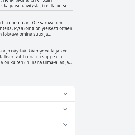
n niille, jotka etsivät rauhallista
 kaipaisi päivitystä, toisilla on siitä
 vieraiden kohokohta.
lasbaarissa voi olla hieman kallista,
ttavaa lomaa tässä ihanassa
ja olisi enemmän. Ole varovainen
teita. Pysäköinti on yleisesti ottaen
n loistava ominaisuus ja
aa jo näyttää ikääntyneeltä ja sen
llallisen valikoima on suppea ja
sa on kuitenkin ihana uima-allas ja
ipalvelu voisivat olla tehokkaampia,
i, mutta ei ylellinen.
an seuraavista luokista: