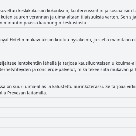
soveltuu keskikokoisiin kokouksiin, konferensseihin ja sosiaalisiin 
ta, kuten suuren verannan ja uima-altaan tilaisuuksia varten. Sen si
an minuutin päässä kaupungin keskustasta.
yal Hotelin mukavuuksiin kuuluu pysäköinti, ja siellä mainitaan ole
sijaitsee lentokentän lähellä ja tarjoaa kausiluonteisen ulkouima-a
ernetyhteyden ja concierge-palvelut, mikä tekee siitä mukavan ja k
ssa on suuri uima-allas ja kalustettu aurinkoterassi. Se tarjoaa virk
alla Prevezan laitamilla.