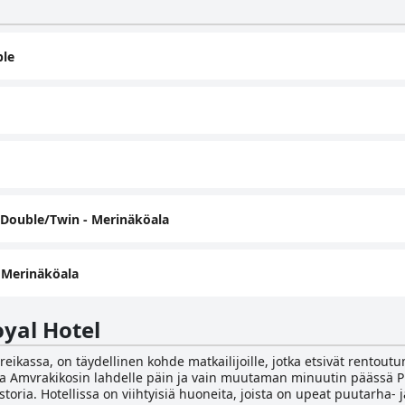
ble
 Double/Twin - Merinäköala
 Merinäköala
yal Hotel
ikassa, on täydellinen kohde matkailijoille, jotka etsivät rentoutu
kalla Amvrakikosin lahdelle päin ja vain muutaman minuutin päässä 
toria. Hotellissa on viihtyisiä huoneita, joista on upeat puutarha- j