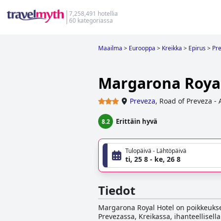
7,258,491 hotellia
60 kategoriassa
Maailma
>
Eurooppa
>
Kreikka
>
Epirus
>
Pr
Margarona Royal
Preveza
,
Road of Preveza -
Erittäin hyvä
8.2
Tulopäivä - Lähtöpäivä
ti, 25 8 - ke, 26 8
Tiedot
Margarona Royal Hotel on poikkeukselli
Prevezassa, Kreikassa, ihanteellisel