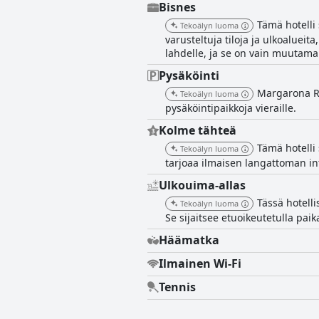
Bisnes
Tämä hotelli 
Tekoälyn luoma
varusteltuja tiloja ja ulkoaluei
lahdelle, ja se on vain muutam
Pysäköinti
Margarona Ro
Tekoälyn luoma
pysäköintipaikkoja vieraille.
Kolme tähteä
Tämä hotelli 
Tekoälyn luoma
tarjoaa ilmaisen langattoman int
Ulkouima-allas
Tässä hotelli
Tekoälyn luoma
Se sijaitsee etuoikeutetulla paik
Häämatka
Ilmainen Wi-Fi
Tennis