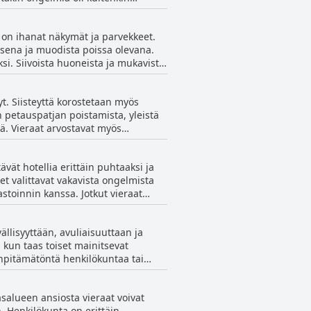
että luvattua iltabuffettia ei ollut.
kullista paikallista ruokaa. Kaiken
a on ihanat näkymät ja parvekkeet.
ta ja odotusajoista.
aisena ja muodista poissa olevana.
si. Siivoista huoneista ja mukavista
ä lattioista ja hygieniaongelmista.
ös palveluongelmia ja epäsiistejä
yt. Siisteyttä korostetaan myös
n kaikkiaan, vaikka se ei ehkä
n petauspatjan poistamista, yleistä
isteillä huoneillaan.
. Vieraat arvostavat myös
rittäin ylellisiksi.
ävät hotellia erittäin puhtaaksi ja
et valittavat vakavista ongelmista
toinnin kanssa. Jotkut vieraat
lvelun kanssa. Monet vieraat
tä henkilökunnasta. Vaihtelevista
ällisyyttään, avuliaisuuttaan ja
n suhteen.
 kun taas toiset mainitsevat
inpitämätöntä henkilökuntaa tai
i ottaen kohteliaana,
sen huolellisesti COVID-19-
asalueen ansiosta vieraat voivat
ri terassi. Vaikka hotelli sijaitsee
 Henkilökunta on erittäin