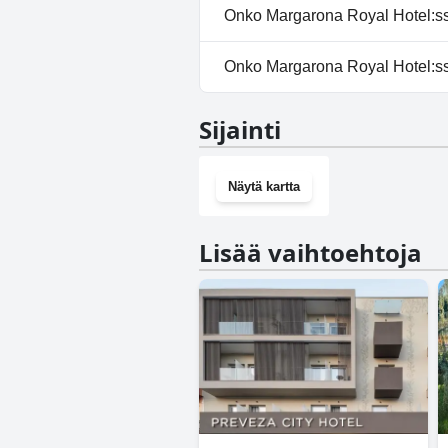
Ei, Margarona Royal Hotel ei sal
Onko Margarona Royal Hotel:ssä
Kyllä, Margarona Royal Hotel 
Onko Margarona Royal Hotel:ss
Ei, Margarona Royal Hotel ei o
Sijainti
Näytä kartta
Lisää vaihtoehtoja