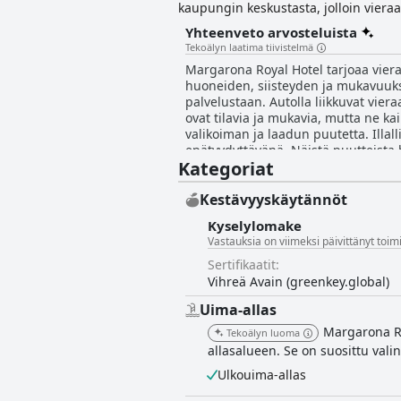
kaupungin keskustasta, jolloin vieraat
puutarha- ja merinäköala ja jotka tarj
Yhteenveto arvosteluista
seikkailuista, kuten kreikkalaisesta r
Tekoälyn laatima tiivistelmä
Hotellilta pääsee myös läheisiin histo
Margarona Royal Hotel tarjoaa vierai
kuuluvat pääravintola, viihtyisä aula
huoneiden, siisteyden ja mukavuuksi
Royal Hotel on myös täydellinen paikka
palvelustaan. Autolla liikkuvat vier
tilat ja ulkoalueet, kuten suuri vera
ovat tilavia ja mukavia, mutta ne ka
poikkeuksellinen rantahotelli, joka 
valikoiman ja laadun puutetta. Illalli
sijaintinsa ansiosta.
epätyydyttävänä. Näistä puutteista 
Kategoriat
lomaa etsiville budjettimatkailijoille
Kestävyyskäytännöt
Kyselylomake
Vastauksia on viimeksi päivittänyt toi
Sertifikaatit:
Vihreä Avain (greenkey.global)
Uima-allas
Margarona Roy
Tekoälyn luoma
allasalueen. Se on suosittu valint
Ulkouima-allas