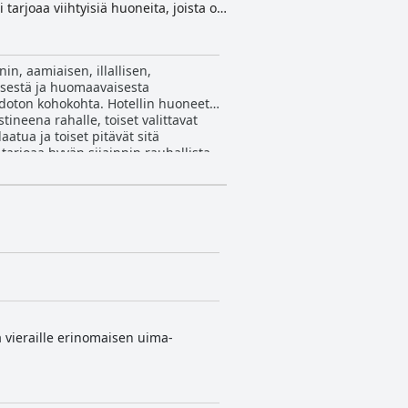
tarjoaa viihtyisiä huoneita, joista on
t voivat nauttia jännittävistä
esta, pyöräilystä ja melonnasta.
ntokohteisiin. Hotellin palveluihin
in, aamiaisen, illallisen,
uukausina välipalavalikko. Margarona
isestä ja huomaavaisesta
lle, sillä siellä on täysin varustetut
ehdoton kohokohta. Hotellin huoneet
rgarona Royal Hotel on
tineena rahalle, toiset valittavat
ihtyisien huoneidensa ja erinomaisen
aatua ja toiset pitävät sitä
tarjoaa hyvän sijainnin rauhallista
a vieraille erinomaisen uima-