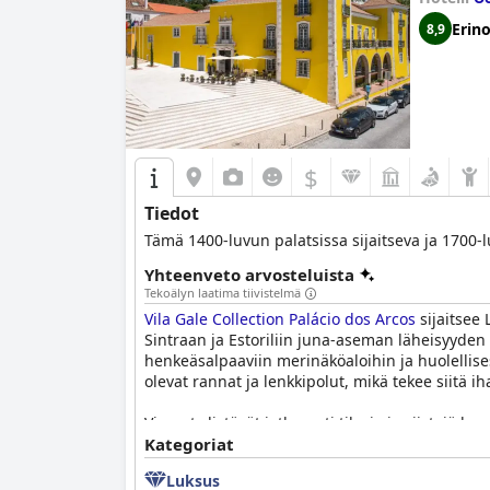
Erin
8,9
$
Tiedot
Tämä 1400-luvun palatsissa sijaitseva ja 1700-l
Yhteenveto arvosteluista
Tekoälyn laatima tiivistelmä
Vila Gale Collection Palácio dos Arcos
sijaitsee 
Sintraan ja Estoriliin juna-aseman läheisyyden
henkeäsalpaaviin merinäköaloihin ja huolellises
olevat rannat ja lenkkipolut, mikä tekee siitä 
Vieraat ylistävät jatkuvasti tilavia ja siistej
vanhentuneen sisustuksen ja äänieristysongelm
Kategoriat
Siisteys on hotellin erottuva piirre, ja vieraat
Luksus