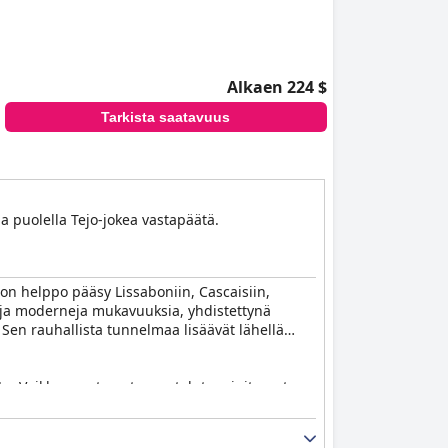
Alkaen 224 $
Tarkista saatavuus
a puolella Tejo-jokea vastapäätä.
a on helppo pääsy Lissaboniin, Cascaisiin,
ia ja moderneja mukavuuksia, yhdistettynä
 Sen rauhallista tunnelmaa lisäävät lähellä
ilta. Vaikka muutamat arvostelut mainitsevat
yt ja kauniit, hyvin varustetut kylpyhuoneet.
ilökunnan ylläpitämiä korkeita standardeja.