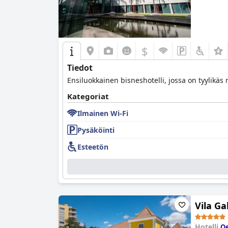
$
Tiedot
Ensiluokkainen bisneshotelli, jossa on tyylikäs
Kategoriat
Ilmainen Wi-Fi
Pysäköinti
Esteetön
Vila Ga
Hotelli
Oe