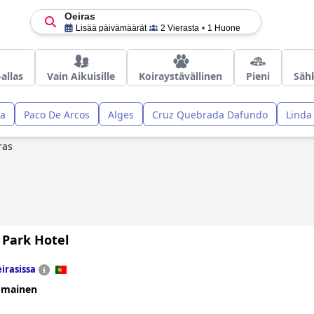
Oeiras
Lisää päivämäärät
2 Vierasta
1 Huone
allas
Vain Aikuisille
Koiraystävällinen
Pieni
Sähk
ra
Paco De Arcos
Alges
Cruz Quebrada Dafundo
Linda
ras
 Park Hotel
irasissa
omainen