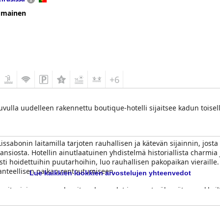
omainen
+6
uvulla uudelleen rakennettu boutique-hotelli sijaitsee kadun toisell
Lissabonin laitamilla tarjoten rauhallisen ja kätevän sijainnin, jost
 ansiosta. Hotellin ainutlaatuinen yhdistelmä historiallista charm
ti hoidettuihin puutarhoihin, luo rauhallisen pakopaikan vieraille.
ihanteellisen paikan rentoutumiseen.
Lue kaikkien luokkien arvostelujen yhteenvedot
ä huoneita, joissa on modernit mukavuudet ja upeat näkymät parvekke
at, yleinen huonekokemus on positiivinen, ja siinä on mukavat säng
 kehuvat moitteettomia tiloja, tahratonta allasaluetta ja siivoushenk