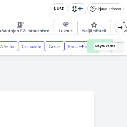
Kirjaudu sisään
$ USD
öautojen EV- latauspiste
Luksus
Neljä tähteä
Estee
 A Velha
Carnaxide
Caxias
Barcarena
Queijas
Porto
Näytä kartta