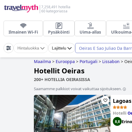
7,258,491 hotellia
60 kategoriassa
Ilmainen Wi-Fi
Pysäköinti
Uima-allas
Ulkouima-
Oeiras E Sao Juliao Da Bar
Hintaluokka
Lajittelu
Maailma
>
Eurooppa
>
Portugali
>
Lissabon
>
Oei
Hotellit Oeiras
200+ HOTELLIA OEIRASISSA
Saamamme palkkiot voivat vaikuttaa sijoitukseen.
Lagoas
Hotelli
Oe
Erin
8,8