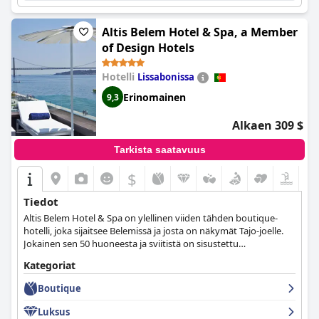
Altis Belem Hotel & Spa, a Member
of Design Hotels
Hotelli
Lissabonissa
Erinomainen
9,3
Alkaen 309 $
Tarkista saatavuus
$
Tiedot
Altis Belem Hotel & Spa on ylellinen viiden tähden boutique-
hotelli, joka sijaitsee Belemissä ja josta on näkymät Tajo-joelle.
Jokainen sen 50 huoneesta ja sviitistä on sisustettu
omaleimaisesti ja edustaa eri maata, joka kuului 1400- ja 1500-
Kategoriat
luvun portugalilaisiin löytöretkiin. Vieraat voivat myös nauttia
hienosta ravintolasta, jolla on yksi Michelin-tähti, sekä
Boutique
maineikkaista kylpylätiloista, jotka ovat ainutlaatuiset koko
Lissabonissa. Ensiluokkainen sijainti yhdessä ainutlaatuisen
Luksus