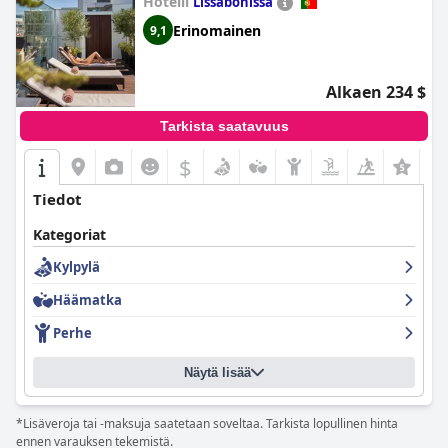
Hotelli
Lissabonissa
Erinomainen
9,1
Alkaen 234 $
Tarkista saatavuus
$
Tiedot
Kategoriat
Kylpylä
Häämatka
Perhe
Näytä lisää
*Lisäveroja tai -maksuja saatetaan soveltaa. Tarkista lopullinen hinta
ennen varauksen tekemistä.