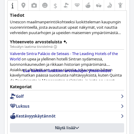
$
Tiedot
Unescon maailmanperintökohteeksi luokitteleman kaupungin
vuorenrinteellä, josta avautuvat upeat näkymät, voit nauttia
vehreiden puutarhojen ja upeiden maisemien ympäröimästä
upeasta ympäristöstä.
Yhteenveto arvosteluista
Tekoälyn laatima tiivistelmä
Valverde Sintra Palácio de Seteais - The Leading Hotels of the
World
on upea ja ylellinen hotelli Sintran sydämessä,
luonnonkauneuden ja rikkaan historian ympäröimänä.
Asiakkaat ylistävät sen upeaa sijaintia, joka on vain lyhyen
Lue kaikkien luokkien arvostelujen yhteenvedot
kävelymatkan päässä suosituista nähtävyyksistä, kuten Quinta
da Regaleirasta ja Monserraten palatsista, ja josta on upeat
näkymät Palacio da Penaan puutarhan ikkunoista. Hotelli
Kategoriat
sijaitsee keskeisen Sintran kaaoksen yläpuolella ja tarjoaa
Golf
rauhallisen pakopaikan kaupungin hälinästä.
Luksus
Hotellin aamiainen on poikkeuksellinen, ja korkealaatuiset
portugalilaiset juustot, lihat ja leivonnaiset ovat erityisen
Kestävyyskäytännöt
huomionarvoisia. Illallismenussa on herkullisia ja epätavallisia
ruokia, ja à la carte -vaihtoehto on parempi vastine rahalle kuin
Näytä lisää
buffet. Ravintola tarjoilee erinomaista ruokaa, ja tarjoilijat ovat