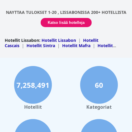
NAYTTAA TULOKSET 1-20 , LISSABONISSA 200+ HOTELLISTA
Katso lisää hotelleja
Hotellit Lissabon
:
Hotellit Lissabon
|
Hotellit
Cascais
|
Hotellit Sintra
|
Hotellit Mafra
|
Hotellit
Lourinha
|
Hotellit Torres Vedras
|
Hotellit
Oeiras
|
Hotellit Amadora
|
Hotellit Loures
|
Hotellit
Alenquer
|
Hotellit Vila Franca de Xira
|
Hotellit
Odivelas
|
Hotellit Cadaval
|
Hotellit
Azambuja
|
Hotellit Sobral de Monte Agraco
|
Hotellit
Arruda dos Vinhos
7,258,491
60
Hotellit
Kategoriat