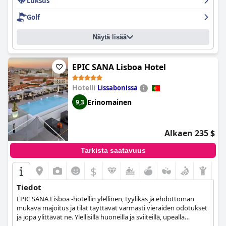
Luksus
Golf
Näytä lisää
EPIC SANA Lisboa Hotel
Hotelli
Lissabonissa
Erinomainen
9,3
Alkaen 235 $
Tarkista saatavuus
$
Tiedot
EPIC SANA Lisboa -hotellin ylellinen, tyylikäs ja ehdottoman
mukava majoitus ja tilat täyttävät varmasti vieraiden odotukset
ja jopa ylittävät ne. Ylellisillä huoneilla ja sviiteillä, upealla