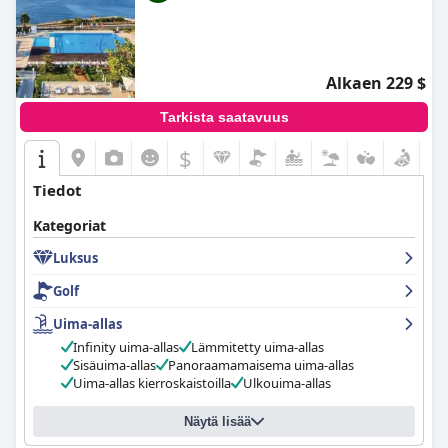
Alkaen 229 $
Tarkista saatavuus
$
Tiedot
Kategoriat
Luksus
Golf
Uima-allas
Infinity uima-allas
Lämmitetty uima-allas
Sisäuima-allas
Panoraamamaisema uima-allas
Uima-allas kierroskaistoilla
Ulkouima-allas
Näytä lisää