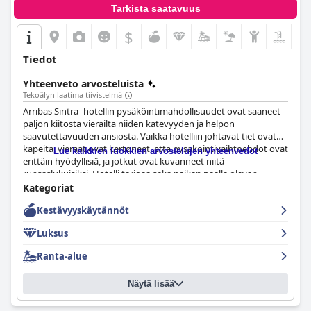
Tarkista saatavuus
$
Tiedot
Yhteenveto arvosteluista
Tekoälyn laatima tiivistelmä
Arribas Sintra -hotellin pysäköintimahdollisuudet ovat saaneet
paljon kiitosta vierailta niiden kätevyyden ja helpon
saavutettavuuden ansiosta. Vaikka hotelliin johtavat tiet ovat
kapeita, vieraat ovat kertoneet, että pysäköintivaihtoehdot ovat
Lue kaikkien luokkien arvostelujen yhteenvedot
erittäin hyödyllisiä, ja jotkut ovat kuvanneet niitä
runsaslukuisiksi. Hotelli tarjoaa sekä paikan päällä olevan
pysäköinnin että ilmaisen pysäköinnin kadun toisella puolella,
Kategoriat
mikä on ollut suuri plussa vieraille. Vaikka jotkut arvostelijat
Kestävyyskäytännöt
mainitsivat, että pysäköintipaikat olivat hieman pieniä,
useimmat pitivät hotellin ilmaista pysäköintiä tervetulleena
Luksus
mukavuutena, joka teki heidän oleskelustaan stressittömän.
Kaiken kaikkiaan vieraat ovat olleet erittäin tyytyväisiä Arribas
Ranta-alue
Sintra -hotellin erinomaisiin pysäköintimahdollisuuksiin.
Näytä lisää