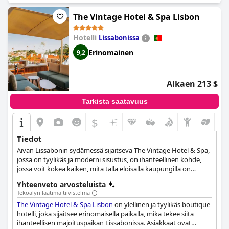
The Vintage Hotel & Spa Lisbon
Hotelli
Lissabonissa
Erinomainen
9,2
Alkaen 213 $
Tarkista saatavuus
$
Tiedot
Aivan Lissabonin sydämessä sijaitseva The Vintage Hotel & Spa,
jossa on tyylikäs ja moderni sisustus, on ihanteellinen kohde,
jossa voit kokea kaiken, mitä tällä eloisalla kaupungilla on
tarjottavanaan. Tässä hotellissa on viihtyisiä ja tyylikkäästi
Yhteenveto arvosteluista
sisustettuja huoneita, virkistäviä kylpylähoitoja, hyvin
Tekoälyn laatima tiivistelmä
varustettu kuntosali, runsaasti tilaa konferensseja ja tapahtumia
The Vintage Hotel & Spa Lisbon
on ylellinen ja tyylikäs boutique-
varten sekä upea kattobaari, josta on panoraamanäkymät
hotelli, joka sijaitsee erinomaisella paikalla, mikä tekee siitä
kaupunkimaisemaan.
ihanteellisen majoituspaikan Lissabonissa. Asiakkaat ovat