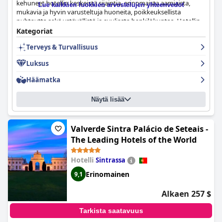
kehuneet hotellin keskeistä sijaintia, erinomaista aamiaista,
Lue kaikkien luokkien arvostelujen yhteenvedot
mukavia ja hyvin varusteltuja huoneita, poikkeuksellista
puhtautta sekä ystävällistä ja avuliasta henkilökuntaa. Hotellin
spa ja kattobaari ovat myös kohokohtia, tarjoten rentouttavan
Kategoriat
ja virkistävän kokemuksen. Vaikka joillakin asiakkailla on ollut
Terveys & Turvallisuus
ongelmia uima-altaan ja saavutettavuuden kanssa, suurin osa
asiakkaista on yhtä mieltä siitä, että yöpyminen The Vintage
Luksus
Hotel & Spa Lissabonissa on ylellinen ja romanttinen kokemus.
Häämatka
Näytä lisää
Valverde Sintra Palácio de Seteais -
The Leading Hotels of the World
Hotelli
Sintrassa
Erinomainen
9,1
Alkaen 257 $
Tarkista saatavuus