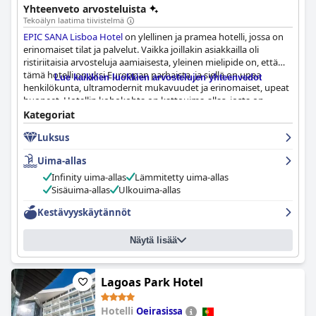
kattouima-altaalla, josta on upeat panoraamanäkymät
Yhteenveto arvosteluista
Lissabonin kaupunkiin, erinomaisilla ravintoloilla ja baareilla
Tekoälyn laatima tiivistelmä
sekä mukavuuksilla niin lapsiperheille kuin romanttisille
EPIC SANA Lisboa Hotel
on ylellinen ja pramea hotelli, jossa on
pariskunnillekin, tämä hotelli on ihanteellinen kaikenlaisille
erinomaiset tilat ja palvelut. Vaikka joillakin asiakkailla oli
vieraille ja lupaa unohtumattoman oleskelun.
ristiriitaisia arvosteluja aamiaisesta, yleinen mielipide on, että
tämä hotelli on yksi Euroopan parhaista, ja siellä on upea
Lue kaikkien luokkien arvostelujen yhteenvedot
henkilökunta, ultramodernit mukavuudet ja erinomaiset, upeat
huoneet. Hotellin kohokohta on kattouima-allas, josta on
lyömättömät näkymät Lissaboniin, sekä kylpylä, kuntosali ja
Kategoriat
aurinkoterassi. Vierailijat voivat olla varmoja lämpimästä
Luksus
vastaanotosta ja todella unohtumattomasta oleskelusta, jossa
ystävällinen henkilökunta tarjoaa poikkeuksellista puhtautta ja
Uima-allas
palvelua, huolimatta muutamista vähemmän loistavista
asiakasarvioista. Kaiken kaikkiaan
EPIC SANA Lisboa Hotel
on
Infinity uima-allas
Lämmitetty uima-allas
upea ja erinomainen hotelli, joka on viiden tähden statuksensa
Sisäuima-allas
Ulkouima-allas
arvoinen ja täydellinen niille, jotka etsivät ylellistä majoitusta
Kestävyyskäytännöt
Lissabonissa.
Näytä lisää
Lagoas Park Hotel
Hotelli
Oeirasissa