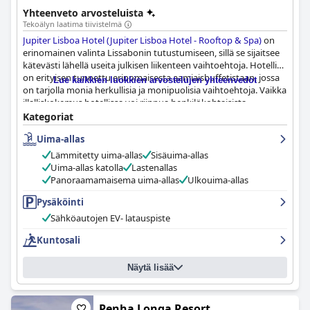
Yhteenveto arvosteluista
Tekoälyn laatima tiivistelmä
Jupiter Lisboa Hotel (Jupiter Lisboa Hotel - Rooftop & Spa)
on
erinomainen valinta Lissabonin tutustumiseen, sillä se sijaitsee
kätevästi lähellä useita julkisen liikenteen vaihtoehtoja. Hotelli
on erityisen tunnettu erinomaisesta aamiaisbuffetistaan, jossa
Lue kaikkien luokkien arvostelujen yhteenvedot
on tarjolla monia herkullisia ja monipuolisia vaihtoehtoja. Vaikka
illalliskokemus hotellissa voi riippua henkilökohtaisista
mieltymyksistä, vieraat ylistävät jatkuvasti moderneja ja hyvin
Kategoriat
varusteltuja huoneita, joissa on mukavat sängyt ja
Uima-allas
poikkeuksellinen siisteys. Henkilökuntaa pidetään myös erittäin
ammattitaitoisena, huomaavaisena ja ystävällisenä, ja he
Lämmitetty uima-allas
Sisäuima-allas
tekevät enemmän kuin pyydetään vieraiden hyväksi. Hotellin
Uima-allas katolla
Lastenallas
spa-tilat sisältävät sisä- ja kattouima-altaat, vaikka jotkut vieraat
Panoraamamaisema uima-allas
Ulkouima-allas
ovat kokeneet uima-allaskäynnin lisämaksun turhauttavana.
Kattouima-allas on erityisen pidetty ihanien näkymiensä ja
Pysäköinti
tilavan terassialueensa ansiosta. Lapsiperheet kokevat hotellin
Sähköautojen EV- latauspiste
erittäin vieraanvaraiseksi ja avuliaaksi, ja monet ylistävät nuorille
vieraille osoitettua huomiota. Kaiken kaikkiaan
Jupiter Lisboa
Kuntosali
Hotel (Jupiter Lisboa Hotel - Rooftop & Spa)
on suositeltava
paikka majoittua niille, jotka haluavat kokea Lissabonin parhaat
Näytä lisää
puolet.
Penha Longa Resort