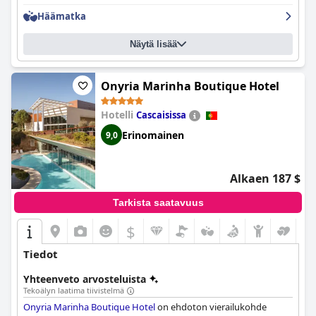
majoituksen ja ensiluokkaisten tilojen kanssa tekevät tästä
hotellista ihanteellisen valinnan kaikille vieraille.
Häämatka
Näytä lisää
Onyria Marinha Boutique Hotel
Hotelli
Cascaisissa
Erinomainen
9,0
Alkaen 187 $
Tarkista saatavuus
$
Tiedot
Yhteenveto arvosteluista
Tekoälyn laatima tiivistelmä
Onyria Marinha Boutique Hotel
on ehdoton vierailukohde