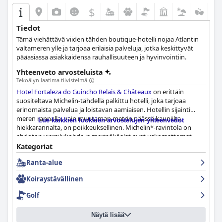
$
Tiedot
Tämä viehättävä viiden tähden boutique-hotelli nojaa Atlantin
valtameren ylle ja tarjoaa erilaisia palveluja, jotka keskittyvät
pääasiassa asiakkaidensa rauhallisuuteen ja hyvinvointiin.
Yhteenveto arvosteluista
Tekoälyn laatima tiivistelmä
Hotel Fortaleza do Guincho Relais & Châteaux
on erittäin
suositeltava Michelin-tähdellä palkittu hotelli, joka tarjoaa
erinomaista palvelua ja loistavan aamiaisen. Hotellin sijainti
meren rannalla, vain muutaman metrin päässä kauniilta
Lue kaikkien luokkien arvostelujen yhteenvedot
hiekkarannalta, on poikkeuksellinen. Michelin*-ravintola on
ehdoton vierailukohde ja merinäköalat ovat uskomattomat.
Vaikka jotkut vieraat kokivat huoneiden olevan pieniä eivätkä
Kategoriat
muiden 5 tähden hotellien tasoisia, vieraat nauttivat silti
Ranta-alue
kauniista ja rauhallisesta oleskelusta. Henkilökunnalla olisi
parantamisen varaa, jotta he vastaisivat Relais & Châteaux -
Koiraystävällinen
standardeja. Kaiken kaikkiaan
Hotel Fortaleza do Guincho Relais
& Châteaux
on upea hôtel-château, joka tarjoaa loistavan
Golf
loman.
Näytä lisää