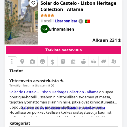
Solar do Castelo - Lisbon Heritage
Collection - Alfama
Hotelli
Lissabonissa
Erinomainen
9,4
Alkaen 231 $
Tarkista saatavuus
$
+4
Tiedot
Yhteenveto arvosteluista
Tekoälyn laatima tiivistelmä
Solar do Castelo - Lisbon Heritage Collection - Alfama
on upea
boutique-hotelli Lissabonin historiallisen sydämen ytimessä,
tarjoten lyömättömän sijainnin niille, jotka ovat kiinnostuneita
uppoutumaan portugalilaiseen kulttuuriin ja historiaan.
Lue kaikkien luokkien arvostelujen yhteenvedot
Hotellissa on poikkeuksellisen korkea siisteystaso, ja kauniisti
esille asetetut lakanat ja pyyhkeet huokuvat miellyttävää
tuoksua. Asiakkaat voivat odottaa ihastuttavaa
Kategoriat