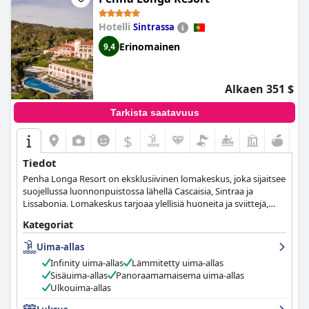
Hotelli
Sintrassa
Erinomainen
9,4
Alkaen 351 $
Tarkista saatavuus
$
Tiedot
Penha Longa Resort on eksklusiivinen lomakeskus, joka sijaitsee
suojellussa luonnonpuistossa lähellä Cascaisia, Sintraa ja
Lissabonia. Lomakeskus tarjoaa ylellisiä huoneita ja sviittejä,
joista on upeat näköalat vuorelle ja golfkentälle, sekä Penha
Kategoriat
Longa Spa & Wellness -hotellin, joka tarjoaa yksilöllisiä hoitoja ja
eksklusiivisia tiloja rentoutumiseen ja hyvinvointiin.
Uima-allas
Lomakeskus on myös suosittu kohde häille ainutlaatuisen
Infinity uima-allas
Lämmitetty uima-allas
sijaintinsa, yksityisen kirkkonsa ja kauniiden puutarhojensa
Sisäuima-allas
Panoraamamaisema uima-allas
ansiosta. Lopuksi Penha Longa Resort on sitoutunut kestävään
Ulkouima-allas
kehitykseen ja Sintra-Cascaisin luonnonpuiston suojeluun ja
säilyttämiseen.