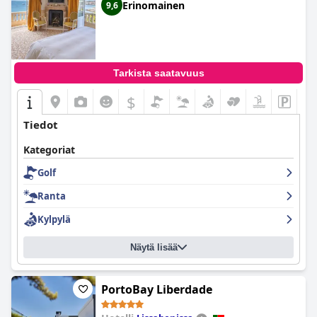
Erinomainen
9,6
Tarkista saatavuus
$
Tiedot
Kategoriat
Golf
Ranta
Kylpylä
Näytä lisää
PortoBay Liberdade