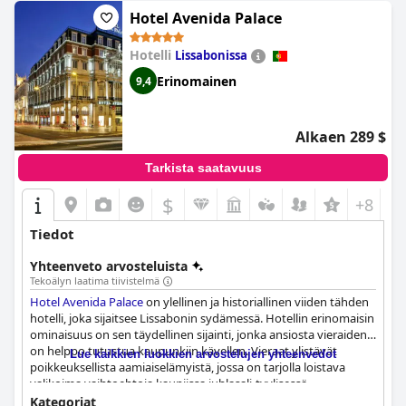
Hotel Avenida Palace
Hotelli
Lissabonissa
Erinomainen
9,4
Alkaen 289 $
Tarkista saatavuus
$
+8
Tiedot
Yhteenveto arvosteluista
Tekoälyn laatima tiivistelmä
Hotel Avenida Palace
on ylellinen ja historiallinen viiden tähden
hotelli, joka sijaitsee Lissabonin sydämessä. Hotellin erinomaisin
ominaisuus on sen täydellinen sijainti, jonka ansiosta vieraiden
on helppo tutustua kaupunkiin kävellen. Vieraat ylistävät
Lue kaikkien luokkien arvostelujen yhteenvedot
poikkeuksellista aamiaiselämyistä, jossa on tarjolla loistava
valikoima vaihtoehtoja kauniissa juhlasali-tyylisessä
ympäristössä. Huoneet ovat mukavia ja siistejä, vaikka jotkut
Kategoriat