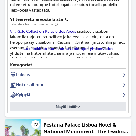
rakennettu boutique-hotelli sijaitsee kadun toisella puolella
Tejo-jokea vastapäätä.
Yhteenveto arvosteluista
Tekoälyn laatima tiivistelmä
Vila Gale Collection Palácio dos Arcos
sijaitsee Lissabonin
laitamilla tarjoten rauhallisen ja kätevän sijainnin, josta on
helppo pääsy Lissaboniin, Cascaisiin, Sintraan ja Estoriliin juna-
aseman läheisyyden ansiosta. Hotellin ainutlaatuinen
Lue kaikkien luokkien arvostelujen yhteenvedot
yhdistelmä historiallista charmia ja moderneja mukavuuksia,
yhdistettynä henkeäsalpaaviin merinäköaloihin ja huolellisesti
hoidettuihin puutarhoihin, luo rauhallisen pakopaikan vieraille.
Kategoriat
Sen rauhallista tunnelmaa lisäävät lähellä olevat rannat ja
Luksus
lenkkipolut, mikä tekee siitä ihanteellisen paikan
rentoutumiseen.
Historiallinen
Vieraat ylistävät jatkuvasti tilavia ja siistejä huoneita, joissa on
Kylpylä
modernit mukavuudet ja upeat näkymät parvekkeilta. Vaikka
muutamat arvostelut mainitsevat vanhentuneen sisustuksen ja
Näytä lisää
äänieristysongelmat, yleinen huonekokemus on positiivinen, ja
siinä on mukavat sängyt ja kauniit, hyvin varustetut
kylpyhuoneet. Siisteys on hotellin erottuva piirre, ja vieraat
kehuvat moitteettomia tiloja, tahratonta allasaluetta ja
Pestana Palace Lisboa Hotel &
siivoushenkilökunnan ylläpitämiä korkeita standardeja.
National Monument - The Leading