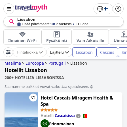
Lissabon
Lisää päivämäärät
2 Vierasta
1 Huone
Ilmainen Wi-Fi
Pysäköinti
Vain Aikuisille
Uima-a
Lissabon
Cascais
Si
Hintaluokka
Lajittelu
Maailma
>
Eurooppa
>
Portugali
>
Lissabon
Hotellit Lissabon
200+ HOTELLIA LISSABONISSA
Saamamme palkkiot voivat vaikuttaa sijoitukseen.
Hotel Cascais Miragem Health &
Spa
Hotelli
Cascaisissa
Erinomainen
9,0