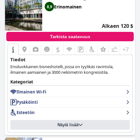
Erinomainen
8,9
Alkaen 120 $
Tarkista saatavuus
$
+7
Tiedot
Ensiluokkainen bisneshotelli, jossa on tyylikäs ravintola,
ilmainen aamiainen ja 3000 neliömetrin kongressitila.
Kategoriat
Ilmainen Wi-Fi
Pysäköinti
Esteetön
Näytä lisää