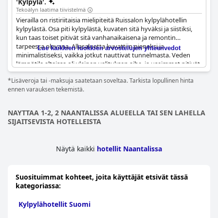
'Kylpylä'.
Tekoälyn laatima tiivistelmä
Vierailla on ristiriitaisia mielipiteitä Ruissalon kylpylähotellin
kylpylästä. Osa piti kylpylästä, kuvaten sitä hyväksi ja siistiksi,
kun taas toiset pitivät sitä vanhanaikaisena ja remontin
tarpeessa olevana. Allasaluetta kuvattiin pieneksi ja
Lue kaikkien luokkien arvostelujen yhteenvedot
minimalistiseksi, vaikka jotkut nauttivat tunnelmasta. Veden
lämpötila altaissa oli yleinen valituksen aihe, ja useimmat pitivät
sitä liian kylmänä. Kylpylä tarjosi myös virtuaalista vesijumppaa
*Lisäveroja tai -maksuja saatetaan soveltaa. Tarkista lopullinen hinta
ja hierontapalveluita, joista vieraat nauttivat. Monet vieraat
ennen varauksen tekemistä.
ilmaisivat kuitenkin huolensa puhtaudesta ja hygieniasta, ja
jotkut huomauttivat, että tohveleita ei aina vaihdettu
kertakäytön jälkeen. Näistä kritiikeistä huolimatta jotkut vieraat
NAYTTAA 1-2, 2 NAANTALISSA ALUEELLA TAI SEN LAHELLA
arvostivat kylpylän rauhallista ympäristöä sekä pehmeitä
SIJAITSEVISTA HOTELLEISTA
kylpytakkeja ja tohveleita.
Näytä kaikki
hotellit Naantalissa
Suosituimmat kohteet, joita käyttäjät etsivät tässä
kategoriassa:
Kylpylähotellit Suomi