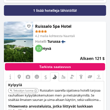
kaikkiaan kylpylää on kuvattu mukavaksi ja kelvolliseksi, ja siellä
on myös ihana ulkoalue. Perheet ovat arvostaneet runsaita
1 lisää hotelleja lähistöllä!
allasaikoja ja lapsiystävällisiä palveluita. Jotkut vieraat ovat
kuitenkin pitäneet kylpyläaluetta liian pienenä hotellille, joka
markkinoi itseään kylpylähotellina. Joistakin kritiikeistä
huolimatta monet vieraat ovat nauttineet
Ruissalo Spa Hotel
kylpyläkokemuksestaan ja pitäneet sitä loistavana lisänä
rentouttavaan lomaansa Naantalin Kylpylässä.
4.2 mailia kohteesta Naantali
Hotelli
Turussa
Hyvä
7,7
Alkaen 121 $
Tarkista saatavuus
$
Kylpylä
Ruissalon saarella sijaitseva hotelli tarjoaa
Tekoälyn luoma
rauhallisen kylpyläkokemuksen meri- ja metsänäkymillä. Se
sisältää ilmaisen saunan ja uima-altaan käytön, sekä valikoiman
kylpylähoitoja, rannan ja mahdollisuuksia ulkoiluun, kuten
Yhteenveto arvosteluista, jotka liittyvät luokkaan
pyöräilyyn ja patikointiin.