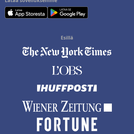
Lataa sovelluksemme
Esillä