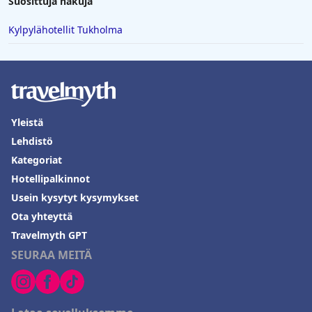
Suosittuja hakuja
Kylpylähotellit Tukholma
Yleistä
Lehdistö
Kategoriat
Hotellipalkinnot
Usein kysytyt kysymykset
Ota yhteyttä
Travelmyth GPT
SEURAA MEITÄ