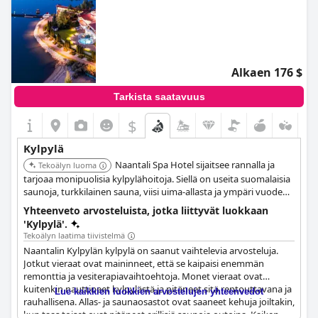
Alkaen 176 $
Tarkista saatavuus
$
Kylpylä
Naantali Spa Hotel sijaitsee rannalla ja
Tekoälyn luoma
tarjoaa monipuolisia kylpylähoitoja. Siellä on useita suomalaisia
saunoja, turkkilainen sauna, viisi uima-allasta ja ympäri vuoden
avoinna oleva lämmitetty ulkouima-allas. Vieraat voivat nauttia
Yhteenveto arvosteluista, jotka liittyvät luokkaan
ainutlaatuisista kylpykokemuksista, kuten Kleopatran maito- ja
'Kylpylä'.
hunajakylvystä.
Tekoälyn laatima tiivistelmä
Naantalin Kylpylän kylpylä on saanut vaihtelevia arvosteluja.
Jotkut vieraat ovat maininneet, että se kaipaisi enemmän
remonttia ja vesiterapiavaihtoehtoja. Monet vieraat ovat
kuitenkin nauttineet kylpylästä ja pitäneet sitä rentouttavana ja
Lue kaikkien luokkien arvostelujen yhteenvedot
rauhallisena. Allas- ja saunaosastot ovat saaneet kehuja joiltakin,
kun taas toiset ovat pitäneet erillisiä saunoja outoina. Kaiken