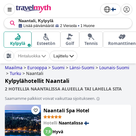
Naantali, Kylpylä
Lisää päivämäärät
2 Vierasta
1 Huone
Kylpylä
Esteetön
Golf
Tennis
Romanttinen
Hintaluokka
Lajittelu
Maailma
>
Eurooppa
>
Suomi
>
Länsi-Suomi
>
Lounais-Suomi
>
Turku
>
Naantali
Kylpylähotellit Naantali
2 HOTELLIA NAANTALISSA ALUEELLA TAI LAHELLA SITA
Saamamme palkkiot voivat vaikuttaa sijoitukseen.
Naantali Spa Hotel
Hotelli
Naantalissa
Hyvä
7,9