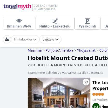
7,258,491 hotellia
60 kategoriassa
Ilmainen Wi-Fi
Hiihto - Laskettelu
Pysäköinti
Ui
Hintaluokka
Lajittelu
Maailma
>
Pohjois-Amerikka
>
Yhdysvallat
>
Colo
Hotellit Mount Crested Butt
200+ HOTELLIA MOUNT CRESTED BUTTE ALUEELL
Saamamme palkkiot voivat vaikuttaa sijoitukseen.
The Lo
Proper
Lomakes
Erin
9,3