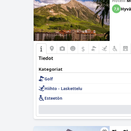
Hotelli
M
Hyvä
7,0
$
Tiedot
Kategoriat
Golf
Hiihto - Laskettelu
Esteetön