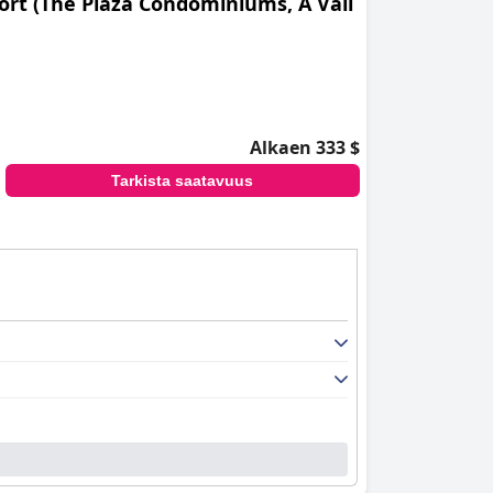
rt (The Plaza Condominiums, A Vail
Alkaen 333 $
Tarkista saatavuus