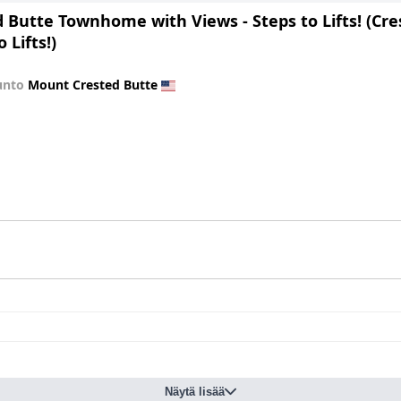
d Butte Townhome with Views - Steps to Lifts! (C
 Lifts!)
unto
Mount Crested Butte
Näytä lisää