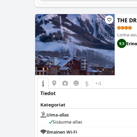
THE DR
Loma-as
Erin
9,5
$
+4
Tiedot
Kategoriat
Uima-allas
Sisäuima-allas
Ilmainen Wi-Fi