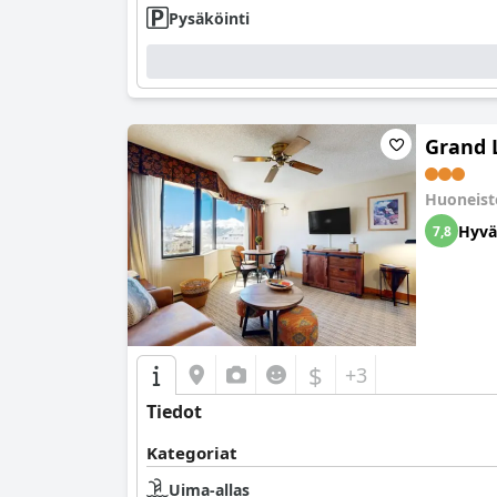
Pysäköinti
Grand 
Huoneis
Hyvä
7,8
$
+3
Tiedot
Kategoriat
Uima-allas