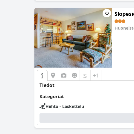
Slopesi
Huoneis
0.0
$
+1
Tiedot
Kategoriat
Hiihto - Laskettelu