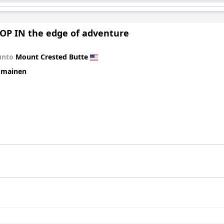
OP IN the edge of adventure
unto
Mount Crested Butte
omainen