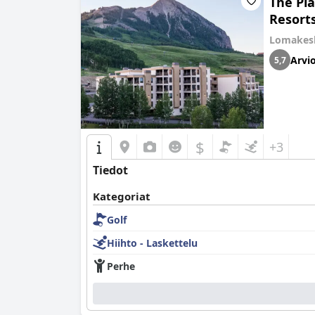
The Pl
Resorts
Lomakes
Arvio
5,7
$
+3
Tiedot
Kategoriat
Golf
Hiihto - Laskettelu
Perhe