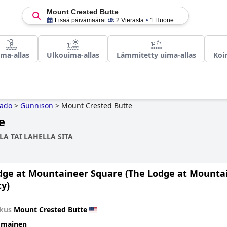
Mount Crested Butte
Lisää päivämäärät
2 Vierasta
1 Huone
ma-allas
Ulkouima-allas
Lämmitetty uima-allas
Koi
rado
>
Gunnison
>
Mount Crested Butte
e
A TAI LAHELLA SITA
dge at Mountaineer Square (The Lodge at Mountain
ty)
kus
Mount Crested Butte
omainen