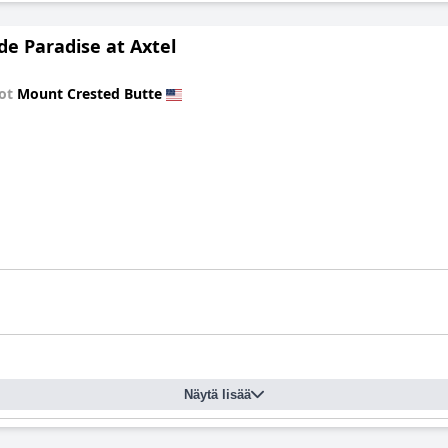
de Paradise at Axtel
tot
Mount Crested Butte
Näytä lisää