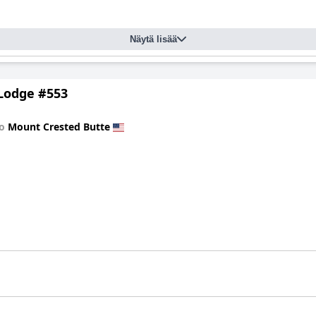
Näytä lisää
Lodge #553
to
Mount Crested Butte