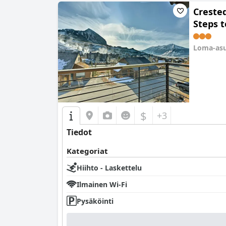
Creste
Steps to
Loma-as
0.0
$
+3
Tiedot
Kategoriat
Hiihto - Laskettelu
Ilmainen Wi-Fi
Pysäköinti