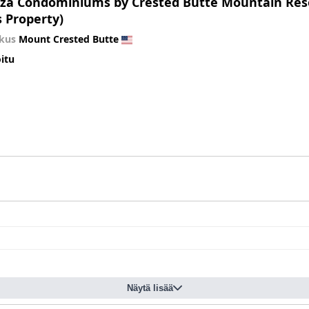
aza Condominiums by Crested Butte Mountain Reso
 Property)
kus
Mount Crested Butte
itu
Näytä lisää