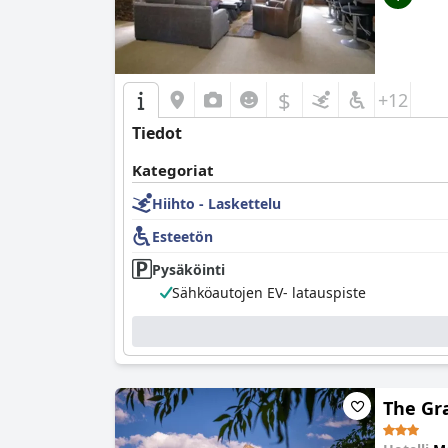
$
+12
Tiedot
Kategoriat
Hiihto - Laskettelu
Esteetön
Pysäköinti
Sähköautojen EV- latauspiste
The Gra