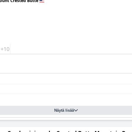
ount Crested Butte
+10
Näytä lisää