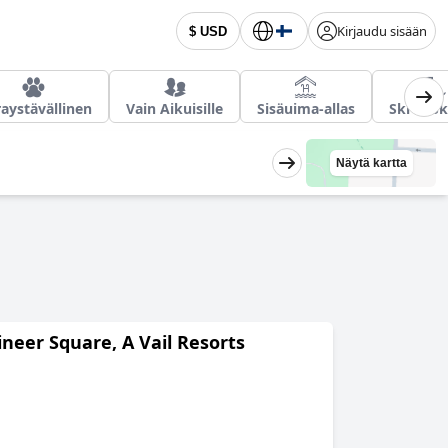
Kirjaudu sisään
$ USD
raystävällinen
Vain Aikuisille
Sisäuima-allas
Ski in Sk
Näytä kartta
eer Square, A Vail Resorts