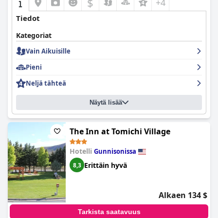
$
+4
Tiedot
Kategoriat
Vain Aikuisille
Pieni
Neljä tähteä
Näytä lisää
The Inn at Tomichi Village
Hotelli
Gunnisonissa
Erittäin hyvä
8,3
Alkaen 134 $
Tarkista saatavuus