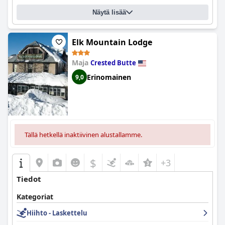
Näytä lisää
Elk Mountain Lodge
Maja
Crested Butte
Erinomainen
9,0
Tällä hetkellä inaktiivinen alustallamme.
$
+3
Tiedot
Kategoriat
Hiihto - Laskettelu