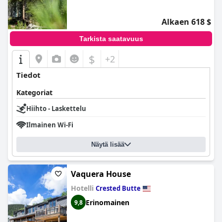
0.0
Alkaen 618 $
Tarkista saatavuus
$
+2
Tiedot
Kategoriat
Hiihto - Laskettelu
Ilmainen Wi-Fi
Näytä lisää
Vaquera House
Hotelli
Crested Butte
Erinomainen
9,8