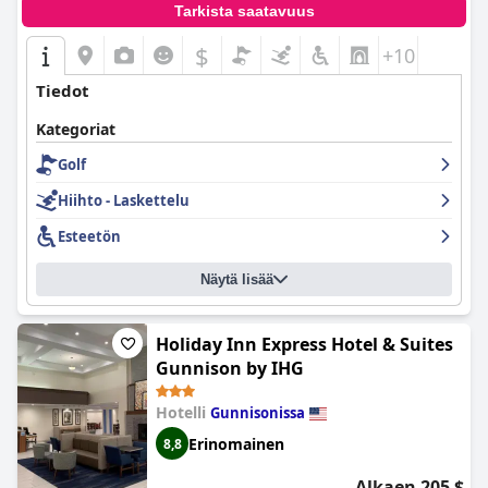
Tarkista saatavuus
$
+10
Tiedot
Kategoriat
Golf
Hiihto - Laskettelu
Esteetön
Näytä lisää
Holiday Inn Express Hotel & Suites
Gunnison by IHG
Hotelli
Gunnisonissa
Erinomainen
8,8
Alkaen 205 $