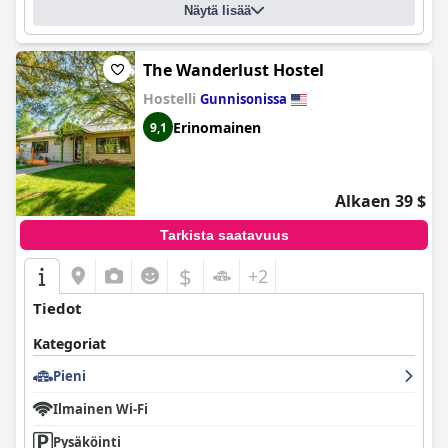
Näytä lisää
The Wanderlust Hostel
Hostelli
Gunnisonissa
Erinomainen
9,1
Alkaen 39 $
Tarkista saatavuus
$
+2
Tiedot
Kategoriat
Pieni
Ilmainen Wi-Fi
Pysäköinti