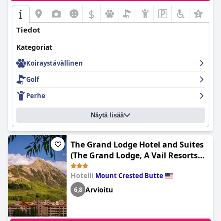
$
Tiedot
Kategoriat
Koiraystävällinen
Golf
Perhe
Näytä lisää
The Grand Lodge Hotel and Suites
(The Grand Lodge, A Vail Resorts
Property)
Hotelli
Mount Crested Butte
Arvioitu
6,8