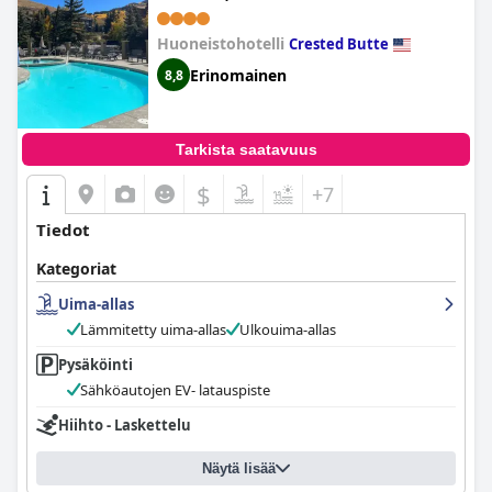
Fee (MT CB Base Area with King
Bed, Outdoor Hot Tub & Pool)
Huoneistohotelli
Crested Butte
Erinomainen
8,8
Tarkista saatavuus
$
+7
Tiedot
Kategoriat
Uima-allas
Lämmitetty uima-allas
Ulkouima-allas
Pysäköinti
Sähköautojen EV- latauspiste
Hiihto - Laskettelu
Näytä lisää