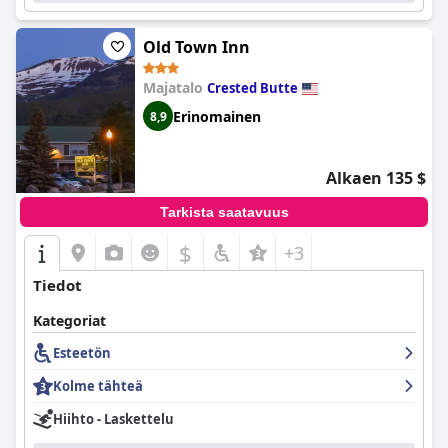
Old Town Inn
Majatalo
Crested Butte
Erinomainen
8,9
Alkaen 135 $
Tarkista saatavuus
$
+3
Tiedot
Kategoriat
Esteetön
Kolme tähteä
Hiihto - Laskettelu