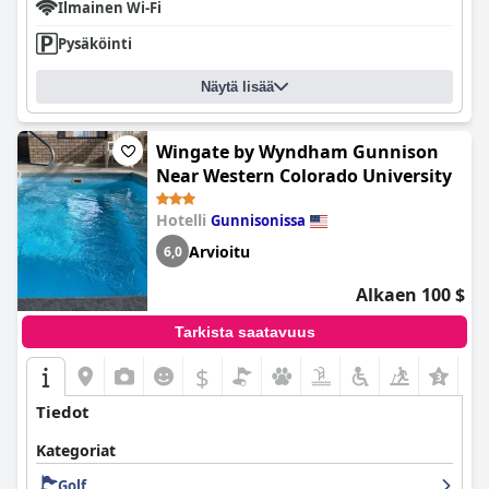
Ilmainen Wi-Fi
Pysäköinti
Näytä lisää
Wingate by Wyndham Gunnison
Near Western Colorado University
Hotelli
Gunnisonissa
Arvioitu
6,0
Alkaen 100 $
Tarkista saatavuus
$
+7
Tiedot
Kategoriat
Golf