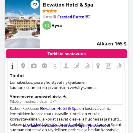
Elevation Hotel & Spa
Hotelli
Crested Butte
Hyvä
7,5
Alkaen 165 $
Tarkista saatavuus
$
Tiedot
Lomakeskus, jossa yhdistyvät nykyaikainen
kaupunkisuunnittelu ja vuoriston viehätysvoima.
Yhteenveto arvosteluista
Tekoälyn laatima tiivistelmä
Kaiken kaikkiaan
Elevation Hotel & Spa
on loistava valinta
lemmikkien kanssa matkustaville. Hotelli on erittäin
koiraystävällinen, ja koirat saavat oleskella huoneissa ja nauttia
kekseistä sekä leikkiä ystävällisen henkilökunnan kanssa. Sijainti
Lue kaikkien luokkien arvostelujen yhteenvedot
suoraan rinteessä on täydellinen perheille ja heidän karvaisille