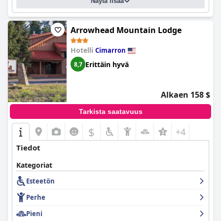
Näytä lisää
Arrowhead Mountain Lodge
Hotelli
Cimarron
Erittäin hyvä
8,7
Alkaen 158 $
Tarkista saatavuus
$
+4
Tiedot
Kategoriat
Esteetön
Perhe
Pieni