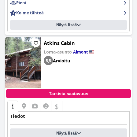
Pieni
Kolme tähteä
Näytä lisää
Atkins Cabin
Loma-asunto
Almont
Arvioitu
5,5
Tarkista saatavuus
$
Tiedot
Näytä lisää