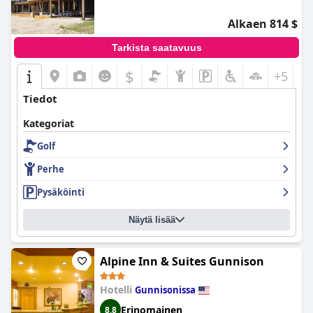
Alkaen 814 $
Tarkista saatavuus
$
+5
Tiedot
Kategoriat
Golf
Perhe
Pysäköinti
Näytä lisää
Alpine Inn & Suites Gunnison
Hotelli
Gunnisonissa
Erinomainen
8,8