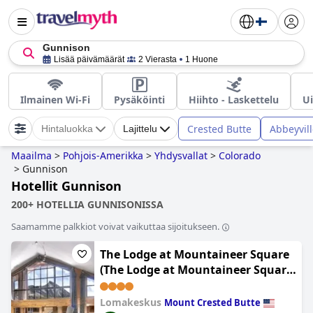
Gunnison
Lisää päivämäärät
2 Vierasta
1 Huone
Ilmainen Wi-Fi
Pysäköinti
Hiihto - Laskettelu
Ui
Crested Butte
Abbeyvil
Hintaluokka
Lajittelu
Maailma
>
Pohjois-Amerikka
>
Yhdysvallat
>
Colorado
>
Gunnison
Hotellit Gunnison
200+ HOTELLIA GUNNISONISSA
Saamamme palkkiot voivat vaikuttaa sijoitukseen.
The Lodge at Mountaineer Square
(The Lodge at Mountaineer Square,
A Vail Resorts Property)
Lomakeskus
Mount Crested Butte