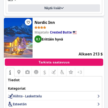
Näytä lisää
Nordic Inn
Majatalo
Crested Butte
Erittäin hyvä
8,1
Alkaen 213 $
Tarkista saatavuus
$
+3
Tiedot
Kategoriat
Hiihto - Laskettelu
Esteetön