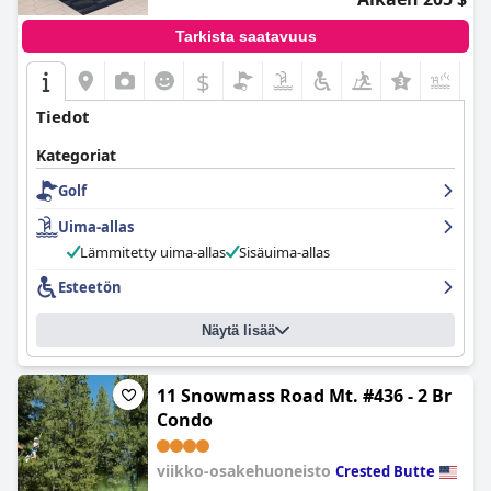
Tarkista saatavuus
$
+5
Tiedot
Kategoriat
Golf
Uima-allas
Lämmitetty uima-allas
Sisäuima-allas
Esteetön
Näytä lisää
11 Snowmass Road Mt. #436 - 2 Br
Condo
viikko-osakehuoneisto
Crested Butte