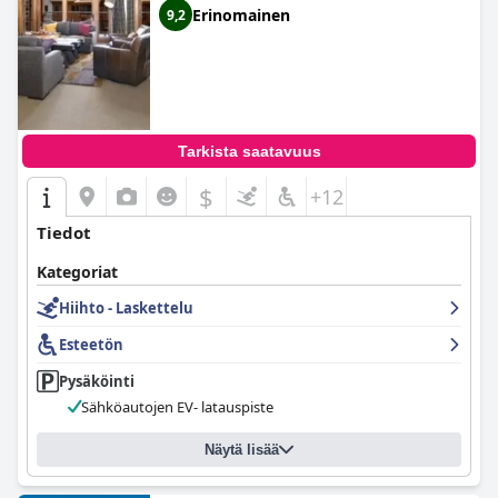
Erinomainen
9,2
Tarkista saatavuus
$
+12
Tiedot
Kategoriat
Hiihto - Laskettelu
Esteetön
Pysäköinti
Sähköautojen EV- latauspiste
Näytä lisää