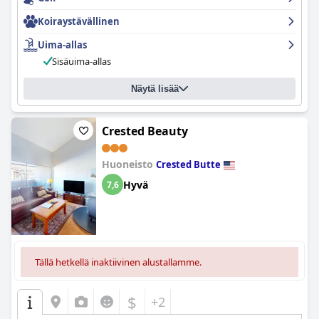
Koiraystävällinen
Uima-allas
Sisäuima-allas
Näytä lisää
Crested Beauty
Huoneisto
Crested Butte
Hyvä
7,6
Tällä hetkellä inaktiivinen alustallamme.
$
+2