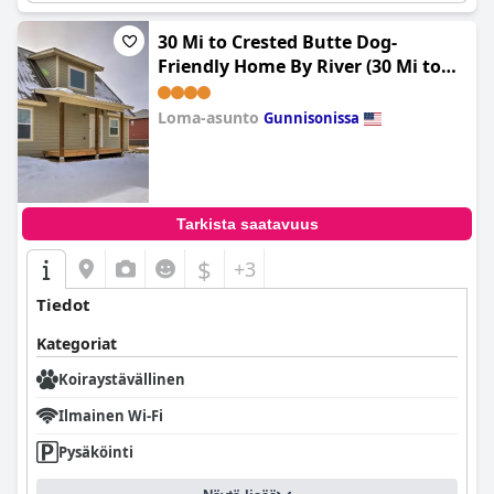
30 Mi to Crested Butte Dog-
Friendly Home By River (30 Mi to
Crested Butte: Dog-Friendly Home
By River)
Loma-asunto
Gunnisonissa
0.0
Tarkista saatavuus
$
+3
Tiedot
Kategoriat
Koiraystävällinen
Ilmainen Wi-Fi
Pysäköinti