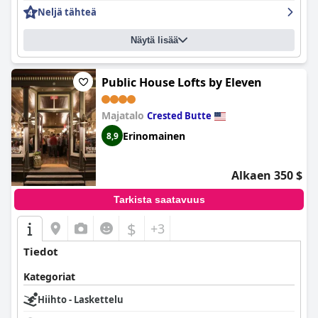
Neljä tähteä
Näytä lisää
Public House Lofts by Eleven
Majatalo
Crested Butte
Erinomainen
8,9
Alkaen 350 $
Tarkista saatavuus
$
+3
Tiedot
Kategoriat
Hiihto - Laskettelu