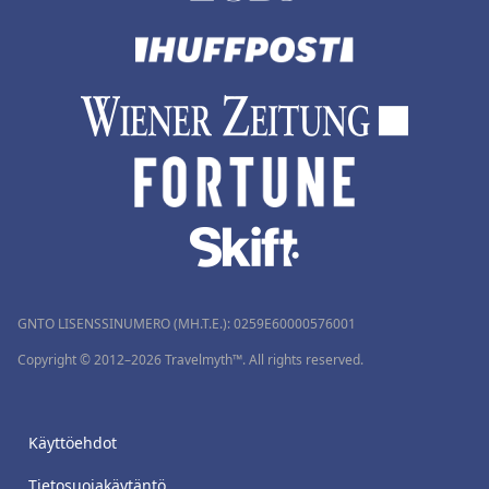
GNTO LISENSSINUMERO (MH.T.E.): 0259Ε60000576001
Copyright © 2012–2026 Travelmyth™. All rights reserved.
Käyttöehdot
Tietosuojakäytäntö