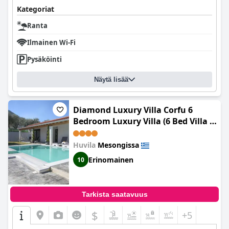
Kategoriat
Ranta
Ilmainen Wi-Fi
Pysäköinti
Näytä lisää
Diamond Luxury Villa Corfu 6
Bedroom Luxury Villa (6 Bed Villa -
Sleeps 15 - Pets - Pool - Jacuzzi)
Huvila
Mesongissa
Erinomainen
10
Tarkista saatavuus
$
+5