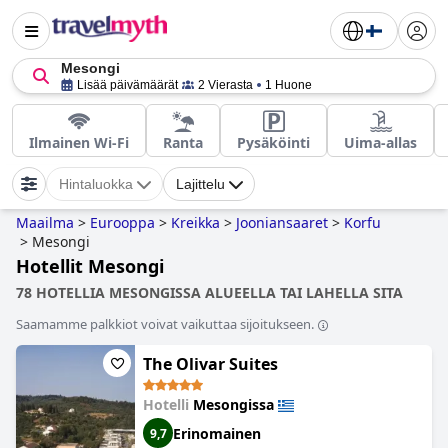
Mesongi
Lisää päivämäärät
2 Vierasta
1 Huone
Ilmainen Wi-Fi
Ranta
Pysäköinti
Uima-allas
Hintaluokka
Lajittelu
Maailma
>
Eurooppa
>
Kreikka
>
Jooniansaaret
>
Korfu
>
Mesongi
Hotellit Mesongi
78 HOTELLIA MESONGISSA ALUEELLA TAI LAHELLA SITA
Saamamme palkkiot voivat vaikuttaa sijoitukseen.
The Olivar Suites
Hotelli
Mesongissa
Erinomainen
9,7