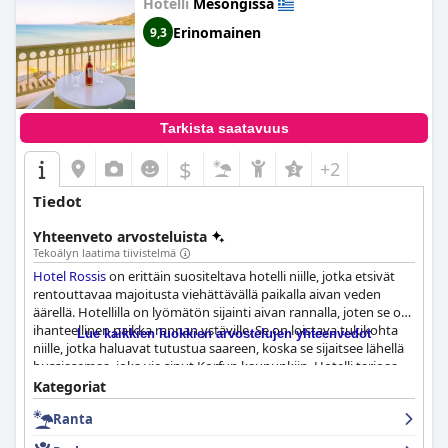
Hotelli
Mesongissa
Erinomainen
9,3
Tarkista saatavuus
$
+2
Tiedot
Yhteenveto arvosteluista
Tekoälyn laatima tiivistelmä
Hotel Rossis
on erittäin suositeltava hotelli niille, jotka etsivät
rentouttavaa majoitusta viehättävällä paikalla aivan veden
äärellä. Hotellilla on lyömätön sijainti aivan rannalla, joten se on
ihanteellinen paikka rannan ystäville. Se on loistava tukikohta
Lue kaikkien luokkien arvostelujen yhteenvedot
niille, jotka haluavat tutustua saareen, koska se sijaitsee lähellä
bussiasemaa, joka vie sinut Korfun kaupunkiin. Hotelli tarjoaa
yksityisen pääsyn rannalle, ja sekä saaren etelä- että
Kategoriat
pohjoispuolelle on helppo ajaa. Hotellin aamiaista pidettiin
Ranta
hyvänä muutamaa poikkeusta lukuun ottamatta
yksitoikkoisena ja heikkolaatuisena aamiaisena. Asiakkaat saivat