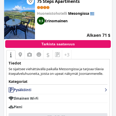
75 Steps Apartments
Huoneistohotelli
Mesongissa
Erinomainen
9,5
Alkaen 71 $
Tarkista saatavuus
$
+3
Tiedot
Se sijaitsee viehättävällä paikalla Messongissa ja tarjoaa tilavia
itsepalveluhuoneita, joista on upeat näkymät Joonianmerelle.
Kategoriat
Pysäköinti
Ilmainen Wi-Fi
Pieni