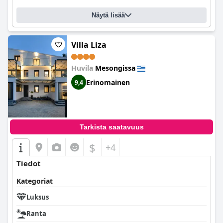
Näytä lisää
Villa Liza
Huvila
Mesongissa
Erinomainen
9,4
Tarkista saatavuus
$
+4
Tiedot
Kategoriat
Luksus
Ranta