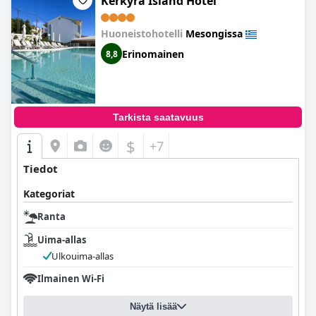
Kerkyra Island Hotel
Huoneistohotelli
Mesongissa
Erinomainen
8,8
Tarkista saatavuus
$
+7
Tiedot
Kategoriat
Ranta
Uima-allas
Ulkouima-allas
Ilmainen Wi-Fi
Näytä lisää