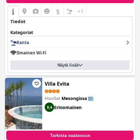
$
+1
Tiedot
Kategoriat
Ranta
Ilmainen Wi-Fi
Näytä lisää
Villa Evita
Huvilat
Mesongissa
Erinomainen
9,4
Tarkista saatavuus