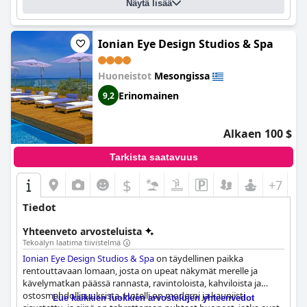
Näytä lisää
Ionian Eye Design Studios & Spa
Huoneistot
Mesongissa
Erinomainen
9,2
Alkaen 100 $
Tarkista saatavuus
$
+7
Tiedot
Yhteenveto arvosteluista
Tekoälyn laatima tiivistelmä
Ionian Eye Design Studios & Spa
on täydellinen paikka
rentouttavaan lomaan, josta on upeat näkymät merelle ja
kävelymatkan päässä rannasta, ravintoloista, kahviloista ja
ostosmahdollisuuksista. Hotelli on moderni ja kauniisti
Lue kaikkien luokkien arvostelujen yhteenvedot