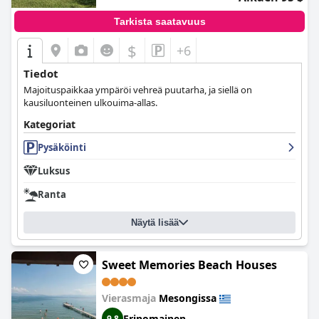
Tarkista saatavuus
$
+6
Tiedot
Majoituspaikkaa ympäröi vehreä puutarha, ja siellä on
kausiluonteinen ulkouima-allas.
Kategoriat
Pysäköinti
Luksus
Ranta
Näytä lisää
Sweet Memories Beach Houses
Vierasmaja
Mesongissa
Erinomainen
9,8