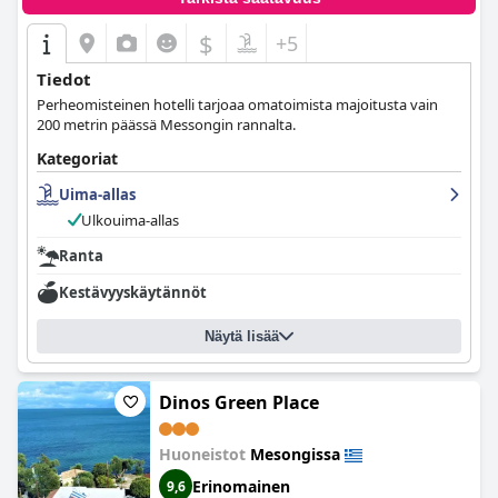
$
+5
Tiedot
Perheomisteinen hotelli tarjoaa omatoimista majoitusta vain
200 metrin päässä Messongin rannalta.
Kategoriat
Uima-allas
Ulkouima-allas
Ranta
Kestävyyskäytännöt
Näytä lisää
Dinos Green Place
Huoneistot
Mesongissa
Erinomainen
9,6