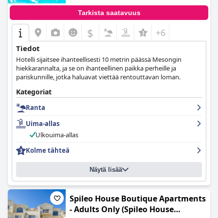
Tarkista saatavuus
$
+6
Tiedot
Hotelli sijaitsee ihanteellisesti 10 metrin päässä Mesongin
hiekkarannalta, ja se on ihanteellinen paikka perheille ja
pariskunnille, jotka haluavat viettää rentouttavan loman.
Kategoriat
Ranta
Uima-allas
Ulkouima-allas
Kolme tähteä
Näytä lisää
Spileo House Boutique Apartments
- Adults Only (Spileo House