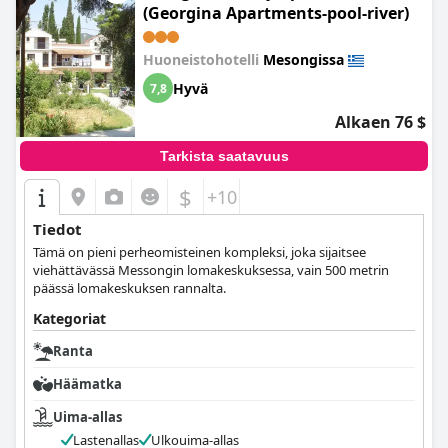
(Georgina Apartments-pool-river)
Huoneistohotelli
Mesongissa
Hyvä
7,8
Alkaen 76 $
Tarkista saatavuus
$
+10
Tiedot
Tämä on pieni perheomisteinen kompleksi, joka sijaitsee
viehättävässä Messongin lomakeskuksessa, vain 500 metrin
päässä lomakeskuksen rannalta.
Kategoriat
Ranta
Häämatka
Uima-allas
Lastenallas
Ulkouima-allas