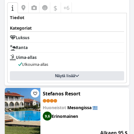
$
+6
Tiedot
Kategoriat
Luksus
Ranta
Uima-allas
Ulkouima-allas
Näytä lisää
Stefanos Resort
Huoneistot
Mesongissa
Erinomainen
9,6
Alkaen 95 $