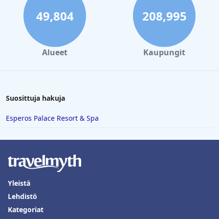
49,804
208,995
Alueet
Kaupungit
Suosittuja hakuja
Esperos Palace Resort & Spa
Yleistä
Lehdistö
Kategoriat