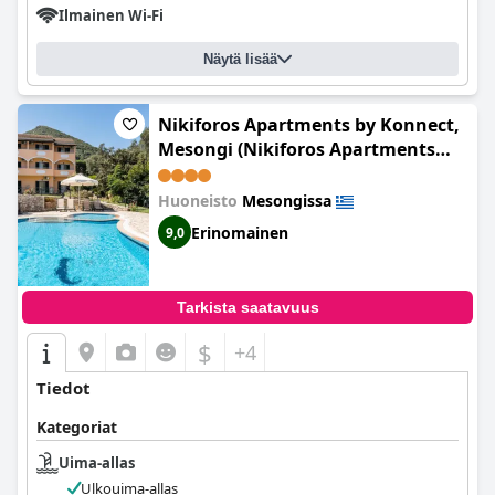
Ilmainen Wi-Fi
Näytä lisää
Nikiforos Apartments by Konnect,
Mesongi (Nikiforos Apartments
Corfu)
Huoneisto
Mesongissa
Erinomainen
9,0
Tarkista saatavuus
$
+4
Tiedot
Kategoriat
Uima-allas
Ulkouima-allas