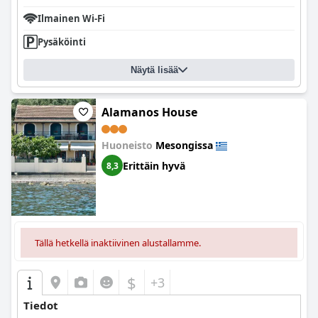
Ilmainen Wi-Fi
Pysäköinti
Näytä lisää
Alamanos House
Huoneisto
Mesongissa
Erittäin hyvä
8,3
Tällä hetkellä inaktiivinen alustallamme.
$
+3
Tiedot