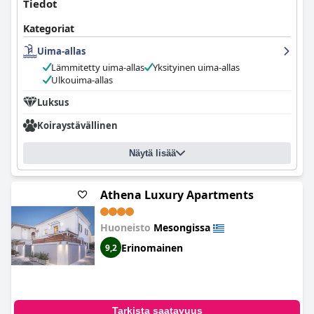
Tiedot
Kategoriat
Uima-allas
Lämmitetty uima-allas
Yksityinen uima-allas
Ulkouima-allas
Luksus
Koiraystävällinen
Näytä lisää
Athena Luxury Apartments
Huoneisto
Mesongissa
Erinomainen
9,2
Tarkista saatavuus