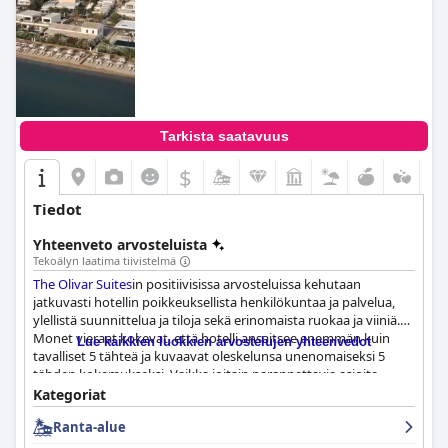
Tarkista saatavuus
$
Tiedot
Yhteenveto arvosteluista
Tekoälyn laatima tiivistelmä
The Olivar Suites
in positiivisissa arvosteluissa kehutaan
jatkuvasti hotellin poikkeuksellista henkilökuntaa ja palvelua,
ylellistä suunnittelua ja tiloja sekä erinomaista ruokaa ja viiniä.
Monet vieraat kokevat, että hotelli ansaitsee enemmän kuin
Lue kaikkien luokkien arvostelujen yhteenvedot
tavalliset 5 tähteä ja kuvaavat oleskelunsa unenomaiseksi 5
tähden kokemukseksi. Vaikka joitain parannettavia asioita
saattaa olla, kaiken kaikkiaan
The Olivar Suites
on upea 5 tähden
Kategoriat
hotelli ja ehdoton vierailukohde kaikille, jotka etsivät todella
Ranta-alue
ylellistä kokemusta.