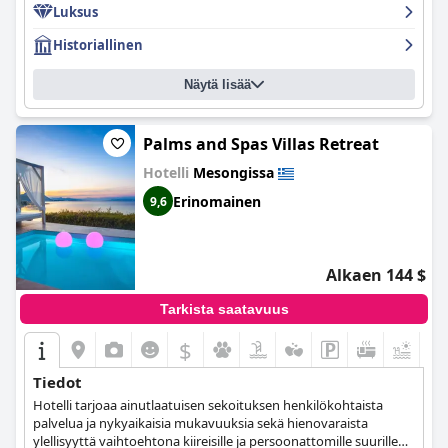
Luksus
Historiallinen
Näytä lisää
Palms and Spas Villas Retreat
Hotelli
Mesongissa
Erinomainen
9,6
Alkaen 144 $
Tarkista saatavuus
$
Tiedot
Hotelli tarjoaa ainutlaatuisen sekoituksen henkilökohtaista
palvelua ja nykyaikaisia mukavuuksia sekä hienovaraista
ylellisyyttä vaihtoehtona kiireisille ja persoonattomille suurille