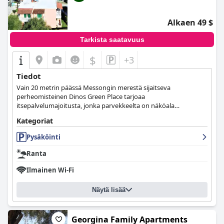
Alkaen 49 $
Tarkista saatavuus
$
+3
Tiedot
Vain 20 metrin päässä Messongin merestä sijaitseva
perheomisteinen Dinos Green Place tarjoaa
itsepalvelumajoitusta, jonka parvekkeelta on näköala
Joonianmerelle.
Kategoriat
Pysäköinti
Ranta
Ilmainen Wi-Fi
Näytä lisää
Georgina Family Apartments