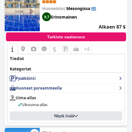
Boutique Apartments)
Huoneistot
Mesongissa
Erinomainen
9,7
Alkaen 87 $
Tarkista saatavuus
$
+4
Tiedot
Kategoriat
Pysäköinti
Huoneet poreammeella
Uima-allas
Ulkouima-allas
Näytä lisää