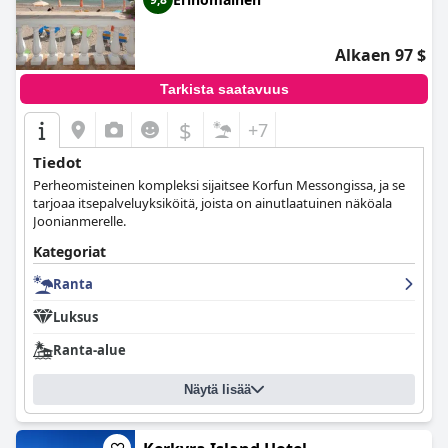
Alkaen 97 $
Tarkista saatavuus
$
+7
Tiedot
Perheomisteinen kompleksi sijaitsee Korfun Messongissa, ja se
tarjoaa itsepalveluyksiköitä, joista on ainutlaatuinen näköala
Joonianmerelle.
Kategoriat
Ranta
Luksus
Ranta-alue
Näytä lisää