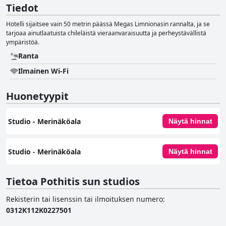
Tiedot
Hotelli sijaitsee vain 50 metrin päässä Megas Limnionasin rannalta, ja se
tarjoaa ainutlaatuista chileläistä vieraanvaraisuutta ja perheystävällistä
ympäristöä.
Ranta
Ilmainen Wi-Fi
Huonetyypit
Studio - Merinäköala
Näytä hinnat
Studio - Merinäköala
Näytä hinnat
Tietoa Pothitis sun studios
Rekisterin tai lisenssin tai ilmoituksen numero
:
0312Κ112Κ0227501