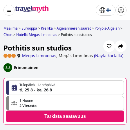
Maailma
>
Eurooppa
>
Kreikka
>
Aigeianmeren saaret
>
Pohjois-Aigeian
>
Chios
>
Hotellit Megas Limnionas
>
Pothitis sun studios
Pothitis sun studios
Megas Limnionas
,
Megás Limniónas
(
Näytä kartalla
)
Erinomainen
8.8
Tulopäivä - Lähtöpäivä
ti, 25 8 - ke, 26 8
1 Huone
2 Vierasta
Tarkista saatavuus