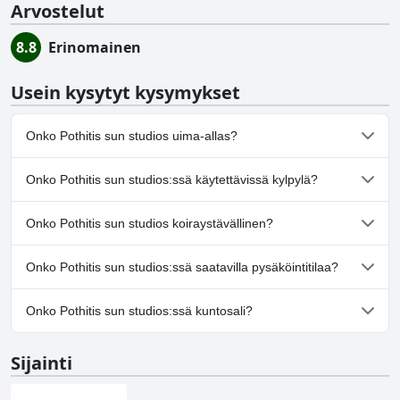
Arvostelut
8.8
Erinomainen
Usein kysytyt kysymykset
Onko Pothitis sun studios uima-allas?
Ei, Pothitis sun studios ei ole uima-allasta.
Onko Pothitis sun studios:ssä käytettävissä kylpylä?
Ei, Pothitis sun studios ei tarjoa kylpylää.
Onko Pothitis sun studios koiraystävällinen?
Ei, Pothitis sun studios ei salli koiria.
Onko Pothitis sun studios:ssä saatavilla pysäköintitilaa?
Ei, Pothitis sun studios ei tarjoa pysäköintimahdollisuutta.
Onko Pothitis sun studios:ssä kuntosali?
Ei, Pothitis sun studios ei ole kuntosalia.
Sijainti