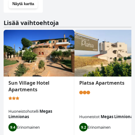
Näytä kartta
Lisää vaihtoehtoja
Sun Village Hotel
Platsa Apartments
Apartments
Huoneistohotelli
Megas
Limnionas
Huoneistot
Megas Limnionas
Erinomainen
Erinomainen
9.4
9.2