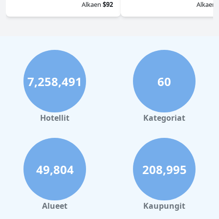
Alkaen
$92
Alkaen
7,258,491
60
Hotellit
Kategoriat
49,804
208,995
Alueet
Kaupungit