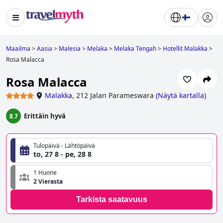
Maailma
>
Aasia
>
Malesia
>
Melaka
>
Melaka Tengah
>
Hotellit Malakka
>
Rosa Malacca
Rosa Malacca
Malakka
,
212 Jalan Parameswara
(
Näytä kartalla
)
Erittäin hyvä
8.7
Tulopäivä - Lähtöpäivä
to, 27 8 - pe, 28 8
1 Huone
2 Vierasta
Tarkista saatavuus