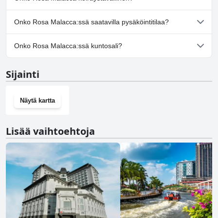
Ei, Rosa Malacca ei salli koiria.
Onko Rosa Malacca:ssä saatavilla pysäköintitilaa?
Kyllä, Rosa Malacca tarjoaa pysäköintimahdollisuuden.
Onko Rosa Malacca:ssä kuntosali?
Kyllä, Rosa Malacca on kuntosali.
Sijainti
Näytä kartta
Lisää vaihtoehtoja