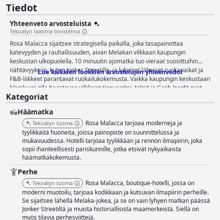
Tiedot
Yhteenveto arvosteluista
Tekoälyn laatima tiivistelmä
Rosa Malacca sijaitsee strategisella paikalla, joka tasapainottaa
kätevyyden ja rauhallisuuden, aivan Melakan vilkkaan kaupungin
keskustan ulkopuolella. 10 minuutin ajomatka tuo vieraat suosittuihin
nähtävyyksiin, kuten Jonker Streetille, ja lukuisat läheiset ruokapaikat ja
Lue kaikkien luokkien arvostelujen yhteenvedot
F&B-liikkeet parantavat ruokailukokemusta. Vaikka kaupungin keskustaan
kävely voi olla haastavaa vilkkaan tien vuoksi, taksit ja Grab-kyydit ovat
Kategoriat
helposti saatavilla. Hotellin rauhallinen ympäristö ja runsaat
pysäköintitilat tekevät siitä houkuttelevan pakopaikan matkailijoille, jotka
Häämatka
haluavat tutustua Melakaan mukavasti. Aamiainen Rosa Malaccassa saa
kiitosta herkullisesta nasi lemakista ja paikallisista valinnoista, kuten teh
Rosa Malacca tarjoaa moderneja ja
Tekoälyn luoma
tarikista ja bee hoonista. Vaikka jotkut vieraat toivovat enemmän
tyylikkäitä huoneita, joissa painopiste on suunnittelussa ja
vaihtelua, yleinen laatu pidetään hyvänä ja verrattavissa joihinkin 5
mukavuudessa. Hotelli tarjoaa tyylikkään ja rennon ilmapiirin, joka
sopii ihanteellisesti pariskunnille, jotka etsivät nykyaikaista
tähden hotelleihin. Epävirallinen ympäristö ja tarjolla olevat hyvät kahvit,
häämatkakokemusta.
vesimelonimehu ja à la carte -annokset lisäävät vastinetta rahalle -
kokemusta. Hotellin omat ruokailumahdollisuudet, kuten baariravintola ja
Perhe
Bica Cafe, saavat merkittävää kiitosta herkullisesta ruoastaan ja
Rosa Malacca, boutique-hotelli, jossa on
Tekoälyn luoma
laadukkaasta palvelustaan. Vieraat nauttivat länsimaisesta keittiöstä
moderni muotoilu, tarjoaa kodikkaan ja kutsuvan ilmapiirin perheille.
malesialaisilla mauilla, hampurilaisista, spagetista ja makeista herkuista.
Se sijaitsee lähellä Melaka-jokea, ja se on vain lyhyen matkan päässä
Huoneeseen toimituksen kätevyys ja läheinen katuruokatori parantavat
Jonker Streetiltä ja muista historiallisista maamerkeistä. Siellä on
entisestään ruokailumaisemaa. Toisinaan ravintolassa on suuri kysyntä,
myös tilavia perhesviittejä.