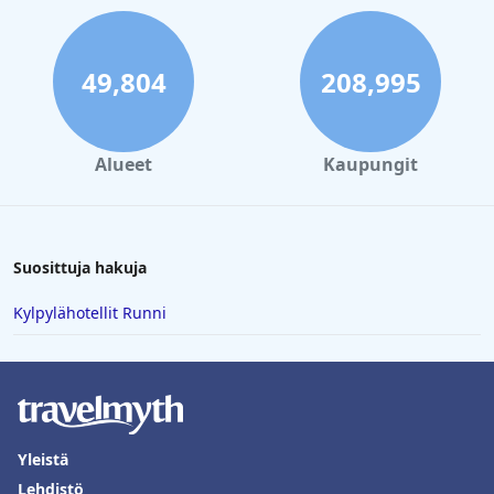
49,804
208,995
Alueet
Kaupungit
Suosittuja hakuja
Kylpylähotellit Runni
Yleistä
Lehdistö