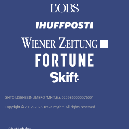
GNTO LISENSSINUMERO (MH.T.E.): 0259Ε60000576001
Copyright © 2012–2026 Travelmyth™. All rights reserved.
Käyttöehdot