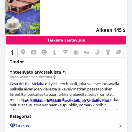
Alkaen 145 $
Tarkista saatavuus
$
Tiedot
Yhteenveto arvosteluista
Tekoälyn laatima tiivistelmä
Casa del Rio Melaka
on ylellinen hotelli, joka sijaitsee loistavalla
paikalla aivan joen vieressä ja kävelymatkan päässä Jonker
Streetiltä, paikalliselta päämarkkina-alueelta, sekä monista
museoista. Hotellin sijainti on ihanteellinen matkailijoille, jotka
Lue kaikkien luokkien arvostelujen yhteenvedot
haluavat tutustua vanhaankaupunkiin, yömarkkinoihin,
jokinäkymiin ja moniin muihin nähtävyyksiin. Asiakkaat voivat
nauttia turistitunnelmasta ja jokiristeilyistä joen toisella puolella,
Kategoriat
mikä tekee siitä täydellisen paikan rentoutua ja ihailla Malakan
Luksus
maamerkkejä. Hotellin läheisyys Jonker Streetille ja rantakadulle
helpottaa pääsyä useimpiin paikallisiin kohteisiin, ja