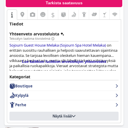
Tarkista saatavuus
$
Tiedot
Yhteenveto arvosteluista
Tekoälyn laatima tiivistelmä
Sojourn Guest House Melaka (Sojourn Spa Hotel Melaka)
on
erittäin suosittu rauhallisen ja helposti saavutettavan sijaintinsa
ansiosta. Se tarjoaa levollisen oleskelun hieman kauempana
vilkkaasta keskustasta, mutta silti lähellä tärkeitä nähtävyyksiä
Lue kaikkien luokkien arvostelujen yhteenvedot
ja paikallisia ruokapaikkoja. Vieraat arvostavat strategista mutta
helposti saavutettavaa sijaintia, joka tasapainottaa kätevyyden
ja paikallisen tunnelman.
Kategoriat
Boutique
Huoneet saavat runsaasti kehuja tilavuudestaan,
mukavuudestaan ja siisteydestään. Ne tarjoavat viihtyisän ja
Kylpylä
esteettisesti miellyttävän ympäristön harkituilla
suunnitteluratkaisuilla. Mukavuudet, kuten kylpyammeet
Perhe
Epsom-suolalla ja limellä, lisäävät yleistä asiakaskokemusta.
Vaikka huoneet ovat yleisesti ottaen hyvin vastaanotettuja,
Näytä lisää
ajoittain mainitaan meluongelmia ja pieniä puhtauspuutteita.
Siisteys on erottuva piirre, ja vieraat kuvaavat usein majataloa