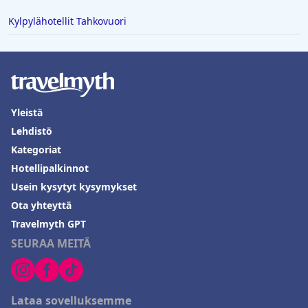
johtaa toisinaan epämukavuuteen.
Kylpylähotellit Tahkovuori
Kaiken kaikkiaan
Hotel Sentral Melaka @ City Centre
tarjoaa
kätevän, mukavan ja edullisen vaihtoehdon vierailijoille, ja sen
erinomainen sijainti ja ystävällinen henkilökunta ovat
erinomaisia ominaisuuksia. Siisteyden johdonmukaisuuden ja
joidenkin mukavuuksien laadun parantaminen parantaisi yleistä
vieraskokemusta.
Yleistä
Lehdistö
Kategoriat
Hotellipalkinnot
Usein kysytyt kysymykset
Ota yhteyttä
Travelmyth GPT
SEURAA MEITÄ
Lataa sovelluksemme