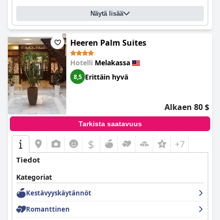
Näytä lisää
Heeren Palm Suites
Hotelli
Melakassa
Erittäin hyvä
8,5
Alkaen 80 $
Tarkista saatavuus
$
+7
Tiedot
Kategoriat
Kestävyyskäytännöt
Romanttinen