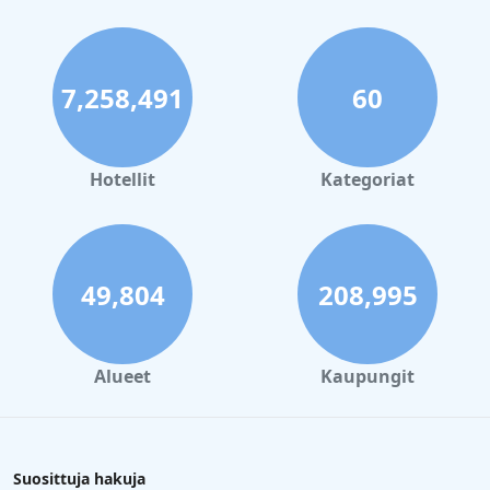
satunnaisia huolto-ongelmia ja siisteysongelmia, erityisesti
kylpyhuoneiden tasossa, jotka voisivat parantua.
Siisteys Hotel Sentral Melakassa on monipuolinen. Vaikka
7,258,491
60
monet vieraat ylistävät hotellia sen siististä ja mukavasta
ympäristöstä, jotkut ovat raportoineet ongelmista, kuten
likaisista matoista, tahraisista lakanoista ja epämiellyttävistä
hajuista. Epäjohdonmukaisuudet siivouksessa näyttävät olevan
kriittinen kehityskohde.
Hotellit
Kategoriat
Hotellin henkilökunta saa korkeat pisteet ystävällisyydestään ja
avuliaisuudestaan, ja vastaanottotiimiä kehutaan usein
poikkeuksellisesta palvelustaan. Yksittäisiä työntekijöitä, kuten
Shahiraa, on korostettu heidän omistautumisestaan, mikä
49,804
208,995
edistää merkittävästi positiivista vieraskokemusta.
Runsaat ja turvalliset pysäköintimahdollisuudet ovat toinen
plussa, ja ne tarjoavat vartioidun 24 tunnin pääsyn.
Pysäköintialueen sijainti hotellin takana voi kuitenkin olla
Alueet
Kaupungit
hankala niille, joilla on raskaita matkatavaroita tai
liikuntarajoitteita.
Palaute sängyistä on vaihtelevaa; vaikka monet vieraat pitävät
niitä mukavina ja pehmeinä, toiset raportoivat ongelmista
Suosittuja hakuja
vanhojen patjojen ja liian pehmeiden tyynyjen kanssa, mikä