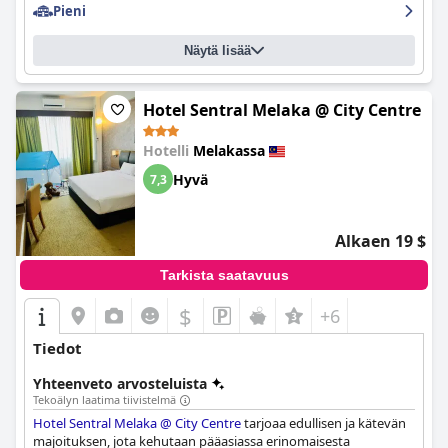
Pieni
Näytä lisää
Hotel Sentral Melaka @ City Centre
Hotelli
Melakassa
Hyvä
7,3
Alkaen 19 $
Tarkista saatavuus
$
+6
Tiedot
Yhteenveto arvosteluista
Tekoälyn laatima tiivistelmä
Hotel Sentral Melaka @ City Centre
tarjoaa edullisen ja kätevän
majoituksen, jota kehutaan pääasiassa erinomaisesta