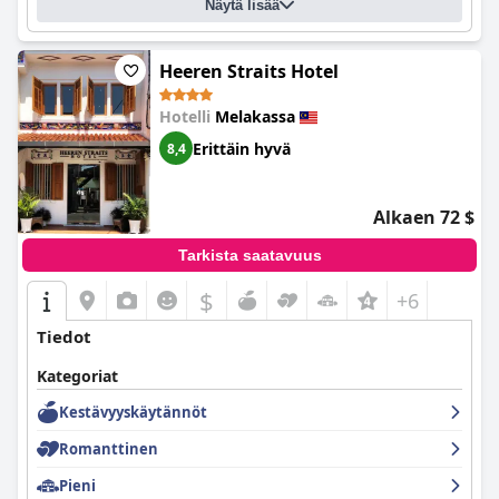
Näytä lisää
Heeren Straits Hotel
Hotelli
Melakassa
Erittäin hyvä
8,4
Alkaen 72 $
Tarkista saatavuus
$
+6
Tiedot
Kategoriat
Kestävyyskäytännöt
Romanttinen
Pieni