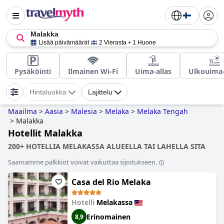
Malakka
Lisää päivämäärät
2 Vierasta
1 Huone
Pysäköinti
Ilmainen Wi-Fi
Uima-allas
Ulkouima-
Hintaluokka
Lajittelu
Maailma
>
Aasia
>
Malesia
>
Melaka
>
Melaka Tengah
>
Malakka
Hotellit Malakka
200+ HOTELLIA MELAKASSA ALUEELLA TAI LAHELLA SITA
Saamamme palkkiot voivat vaikuttaa sijoitukseen.
Casa del Rio Melaka
Hotelli
Melakassa
Erinomainen
8,9