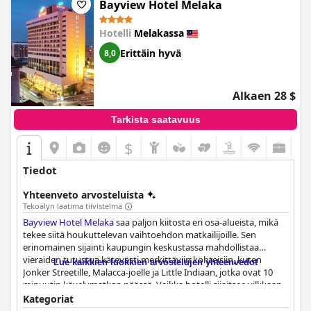
Bayview Hotel Melaka
Hotelli
Melakassa
Erittäin hyvä
8,0
Alkaen 28 $
Tarkista saatavuus
$
Tiedot
Yhteenveto arvosteluista
Tekoälyn laatima tiivistelmä
Bayview Hotel Melaka
saa paljon kiitosta eri osa-alueista, mikä
tekee siitä houkuttelevan vaihtoehdon matkailijoille. Sen
erinomainen sijainti kaupungin keskustassa mahdollistaa
vieraiden tutustua kätevästi merkittäviin kohteisiin, kuten
Lue kaikkien luokkien arvostelujen yhteenvedot
Jonker Streetille, Malacca-joelle ja Little Indiaan, jotka ovat 10
minuutin kävelymatkan päässä. Vaikka hotelli sijaitsee vilkkaan
tien varrella, sen läheisyys ruokapaikkoihin, turistikohteisiin ja
Kategoriat
historiallisiin paikkoihin lisää sen vetovoimaa. Asiakkaat