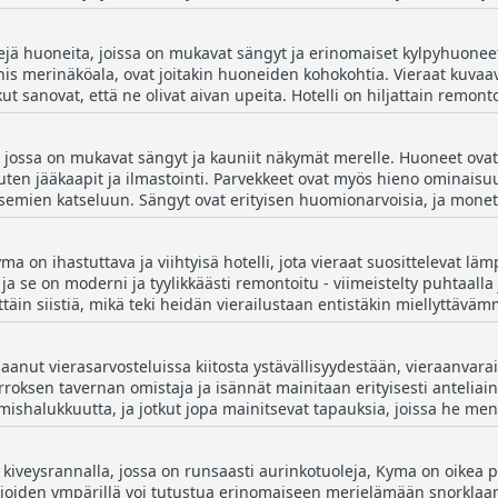
 sijaitsee keskeisellä paikalla ja vain muutaman askeleen päässä ran
, snorklauksesta ja kävelyistä rannikolla. Kyma on kaunis ja hienosti
ejä huoneita, joissa on mukavat sängyt ja erinomaiset kylpyhuoneet
ainen valinta rentouttavaan ja rauhalliseen oleskeluun Loutrossa.
nis merinäköala, ovat joitakin huoneiden kohokohtia. Vieraat kuvaa
kut sanovat, että ne olivat aivan upeita. Hotelli on hiljattain remon
t arvostavat hyvin varustettuja huoneita, ja jotkut kommentoivat tarj
ja tilavat huoneet, joista on ihana merinäköala ja hyvät parvekkee
jossa on mukavat sängyt ja kauniit näkymät merelle. Huoneet ovat m
telli, joka tarjoaa loistavan hinta-laatusuhteen monilla moderneill
uten jääkaapit ja ilmastointi. Parvekkeet ovat myös hieno ominaisuus
emien katseluun. Sängyt ovat erityisen huomionarvoisia, ja monet
 on erittäin suositeltava niille, jotka etsivät viihtyisää ja nautinn
a on ihastuttava ja viihtyisä hotelli, jota vieraat suosittelevat lä
a se on moderni ja tyylikkäästi remontoitu - viimeistelty puhtaalla j
ittäin siistiä, mikä teki heidän vierailustaan entistäkin miellyttävä
hoidettu. Henkilökunta on myös erittäin ystävällistä ja huomaavaist
sopii erinomaisesti niille, jotka arvostavat siistiä ja viihtyisää majo
aanut vierasarvosteluissa kiitosta ystävällisyydestään, vieraanvar
ksen tavernan omistaja ja isännät mainitaan erityisesti anteliaina
ishalukkuutta, ja jotkut jopa mainitsevat tapauksia, joissa he m
u ja mukavuudet saavat myös kiitosta, joten se on loistava vaihtoehto 
uutamissa negatiivisissa arvosteluissa mainitaan kuitenkin joidenk
 ja kiveysrannalla, jossa on runsaasti aurinkotuoleja, Kyma on oikea pa
tta nämä arvostelut ovat vähemmistönä. Kaiken kaikkiaan Kyman he
allioiden ympärillä voi tutustua erinomaiseen merielämään snorklaam
iakkaiden tarpeisiin paneutuvaksi.