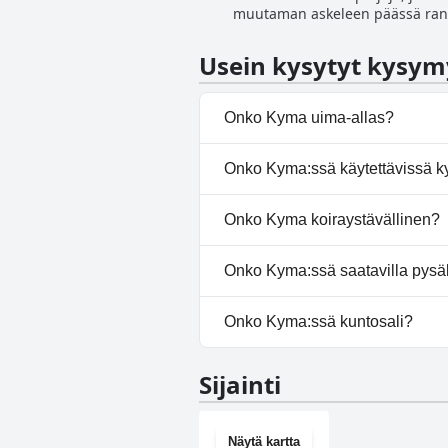
muutaman askeleen päässä rannal
huoneissa on jopa suuret terassit
kreikkalaisia erikoisuuksia, kut
Usein kysytyt kysym
mukavuuksia, kuten tallelokero, i
rauhallisemmalla puolella. Etsi
snorklauksesta ja rentoutumisest
Onko Kyma uima-allas?
Ei, Kyma ei ole uima-allasta.
Onko Kyma:ssä käytettävissä k
Ei, Kyma ei tarjoa kylpylää.
Onko Kyma koiraystävällinen?
Ei, Kyma ei salli koiria.
Onko Kyma:ssä saatavilla pysäk
Ei, Kyma ei tarjoa pysäköintim
Onko Kyma:ssä kuntosali?
Ei, Kyma ei ole kuntosalia.
Sijainti
Näytä kartta