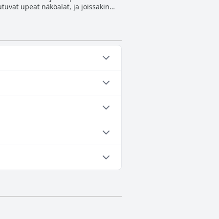
tuvat upeat näköalat, ja joissakin
ita, joihin kuuluu perinteisiä
lisiä ja tyylikkäitä, ja niissä on
 sijaitsee Loutron rannan
 kokemuksen uimisesta,