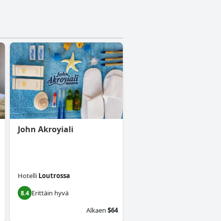
John Akroyiali
Hotelli
Loutrossa
Erittäin hyvä
8.4
Alkaen
$64