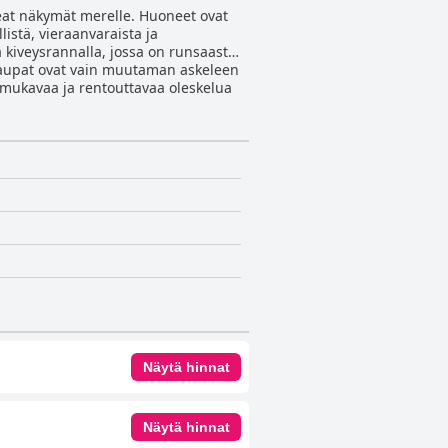
upeat näkymät merelle. Huoneet ovat
listä, vieraanvaraista ja
ja kiveysrannalla, jossa on runsaasti
a kaupat ovat vain muutaman askeleen
a, mukavaa ja rentouttavaa oleskelua
Näytä hinnat
Näytä hinnat