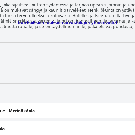
i, joka sijaitsee Loutron sydämessä ja tarjoaa upean sijainnin ja 
issä on mukavat sängyt ja kauniit parvekkeet. Henkilökunta on ystäväl
olonsa tervetulleeksi ja kotoisaksi. Hotelli sijaitsee kauniilla kivi- 
läimiä snorklausta varten. Sijainti on ihanteellinen, ja tavernat j
Lue kaikkien luokkien arvostelujen yhteenvedot
tinetta rahalle, ja se on täydellinen niille, jotka etsivät puhdast
le - Merinäköala
la