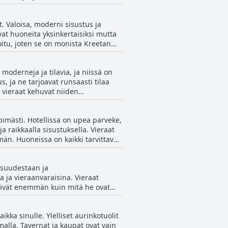
nasta, tavernoista ja kaupoista.
 kunnostettu hotelli, josta on
. Valoisa, moderni sisustus ja
vat huoneita yksinkertaisiksi mutta
toitu, joten se on monista Kreetan
olla olevia jääkaappeja ja
t, ovat tehneet vaikutuksen moniin
oderneja ja tilavia, ja niissä on
a huoneilla, jotka on kunnostettu
, ja ne tarjoavat runsaasti tilaa
 vieraat kehuvat niiden
ollista oleskelua Loutrossa.
mpimästi. Hotellissa on upea parveke,
a raikkaalla sisustuksella. Vieraat
mmän. Huoneissa on kaikki tarvittavat
a. Kaiken kaikkiaan Kyma tarjoaa
itusta.
aisuudestaan ja
 ja vieraanvaraisina. Vieraat
enivät enemmän kuin mitä he ovat
niille, jotka etsivät ystävällistä ja
in henkilökunnan jäsenten ja
ikka sinulle. Ylelliset aurinkotuolit
nkilökuntaa kuvaillaan
alla. Tavernat ja kaupat ovat vain