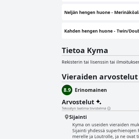
Neljän hengen huone - Merinäköal
Kahden hengen huone - Twin/Doubl
Tietoa Kyma
Rekisterin tai lisenssin tai ilmoituk
Vieraiden arvostelut
8.9
Erinomainen
Arvostelut
Tekoälyn laatima tiivistelmä
Sijainti
Kyma on useiden vieraiden mukaan 
Sijainti yhdessä superhienojen 
merelle ja Loutrolle, ja ne ovat 