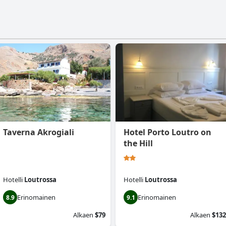
Taverna Akrogiali
Hotel Porto Loutro on
the Hill
Hotelli
Loutrossa
Hotelli
Loutrossa
Erinomainen
Erinomainen
8.9
9.1
Alkaen
$79
Alkaen
$132