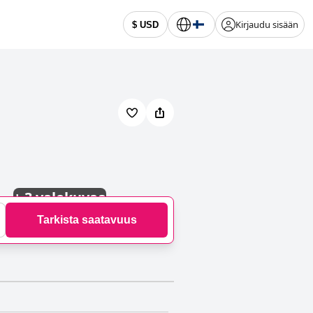
Kirjaudu sisään
$ USD
+
3 valokuvaa
Tarkista saatavuus