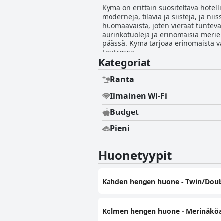
Kyma on erittäin suositeltava hotell
moderneja, tilavia ja siistejä, ja ni
huomaavaista, joten vieraat tuntevat 
aurinkotuoleja ja erinomaisia merie
päässä. Kyma tarjoaa erinomaista vas
Loutrossa.
Kategoriat
Ranta
Ilmainen Wi-Fi
Budget
Pieni
Huonetyypit
Kahden hengen huone - Twin/Doub
Kolmen hengen huone - Merinäköa