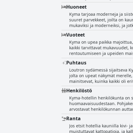
ihastuttavaa ilmapiiriä. Hotelli
Huoneet
Vieraat voivat nauttia uimisesta
Kyma tarjoaa moderneja ja siist
merinäköala, joten se on erinom
suuret parvekkeet, joilta on kau
mukaviksi ja moderneiksi, ja jot
hotelleista modernin. Vierailija
Vuoteet
vedenkeittimiä. Mukavat sängyt 
Kyma on upea paikka majoittua, 
vieraisiin. Kyma on edullinen ho
kaikki tarvittavat mukavuudet, k
esteettistä silmää kunnioittaen.
rentoutumiseen ja upeiden mais
mukavuutta. Kaiken kaikkiaan Kyma
Puhtaus
Loutron sydämessä sijaitseva Kym
jolta on upeat näkymät merelle, j
mainitsevat, kuinka kaikki oli er
mukavuudet, ja kaikki on hyvin 
Henkilöstö
erinomaista vastinetta rahalle ja 
Kyma-hotellin henkilökunta on s
huomaavaisuudestaan. Pohjakerro
arvostavat henkilökunnan auttam
tehneet. Hotellin sijainti, palvel
Ranta
palvelualtista henkilökuntaa. M
Jos etsit hotellia kauniilla kivi-
omistajan epäystävällisyys, mu
muistuttavat kattopatjoja, ja k
ystävälliseksi, lämpimäksi ja as