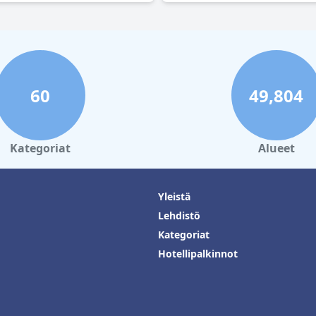
60
49,804
Kategoriat
Alueet
Yleistä
Lehdistö
Kategoriat
Hotellipalkinnot