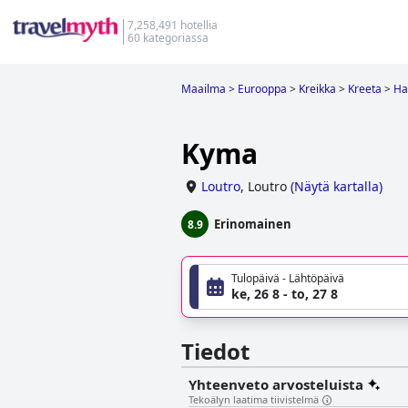
7,258,491 hotellia
60 kategoriassa
Maailma
>
Eurooppa
>
Kreikka
>
Kreeta
>
Ha
Kyma
Loutro
,
Loutro
(
Näytä kartalla
)
Erinomainen
8.9
Tulopäivä - Lähtöpäivä
ke, 26 8 - to, 27 8
Tiedot
Yhteenveto arvosteluista
Tekoälyn laatima tiivistelmä