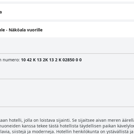
a
e - Näköala vuorille
sen numero
:
10 42 Κ 13 2Κ 13 2 Κ 02850 0 0
hotelli, jolla on loistava sijainti. Se sijaitsee aivan meren äärellä,
huoneiden kanssa tekee tästä hotellista täydellisen paikan kävely
tilavia, siistejä ja moderneja. Hotellin henkilökunta on ystävällistä 